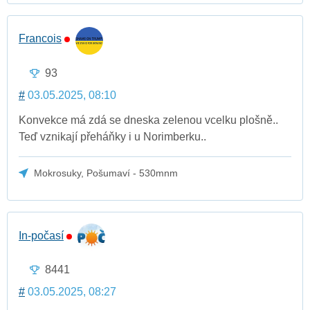
Francois
93
#
03.05.2025, 08:10
Konvekce má zdá se dneska zelenou vcelku plošně..
Teď vznikají přeháňky i u Norimberku..
Mokrosuky, Pošumaví - 530mnm
In-počasí
8441
#
03.05.2025, 08:27