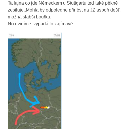
Ta lajna co jde Německem u Stuttgartu teď také pěkně
zesiluje..Mohla by odpoledne přinést na JZ aspoň déšť,
možná slabší bouřku.
No uvidíme, vypadá to zajímavě..