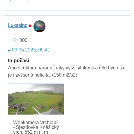
Lukasino
300
#
03.05.2025, 09:41
In-počasí
Ano struktura parádní, díky vyšší vlhkosti a řekl bych, že
je i zvýšená helicita. (150 m2/s2)
Webkamera Vrchlabí
- Sjezdovka Kněžický
vrch, 552 m n. m