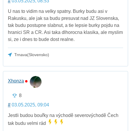
#
03.05.2025, 08:53
U nas to vidim na velky spatny. Burky budu asi v
Rakusku, ale jak sa budu presuvat nad JZ Slovenska,
tak budu postupne slabnut, a tie lepsie burky pojdu na
hranici SR a CR. Asi taka dlhorocna klasika, ale myslim
si, ze i dnes to bude dost realne.
Trnava(Slovensko)
Xhonza
8
#
03.05.2025, 09:04
Jestli budou bouřky na východě severovýchodě Čech
tak budu velmi rád