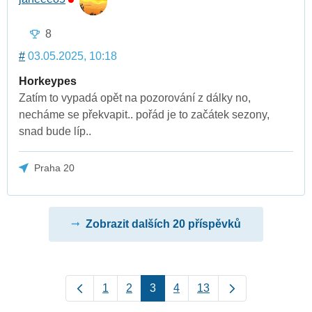
8
#
03.05.2025, 10:18
Horkeypes
Zatím to vypadá opět na pozorování z dálky no,
necháme se překvapit.. pořád je to začátek sezony,
snad bude líp..
Praha 20
Zobrazit dalších 20 příspěvků
1
2
3
4
13