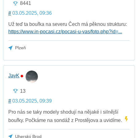
8441
#
03.05.2025, 09:36
Už teď ta bouřka na severu Čech má pěknou strukturu:
https://www.in-pocasi.cz/pocasi-u-vas/foto.php?id=...
Plzeň
JayK
13
#
03.05.2025, 09:39
Pro nás se taky modely shodují na nějaké i silnější
bouřky. Počkáme na sondáž z Prostějova a uvidíme.
Uherský Brod