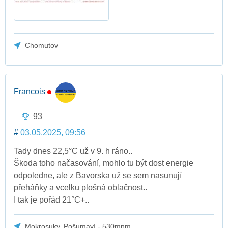
Chomutov
Francois
93
#
03.05.2025, 09:56
Tady dnes 22,5°C už v 9. h ráno..
Škoda toho načasování, mohlo tu být dost energie
odpoledne, ale z Bavorska už se sem nasunují
přeháňky a vcelku plošná oblačnost..
I tak je pořád 21°C+..
Mokrosuky, Pošumaví - 530mnm