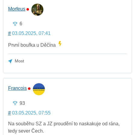
Morfeus
6
#
03.05.2025, 07:41
První bouřka u Děčína
Most
Francois
93
#
03.05.2025, 07:55
Na souběhu SZ a JZ proudění to naskakuje od rána,
tedy sever Čech.