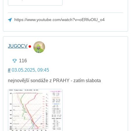
https://www.youtube.com/watch?v=oERfuOlU_o4
JUGOCV
116
#
03.05.2025, 09:45
nejnovější sondáže z PRAHY - zatím slabota