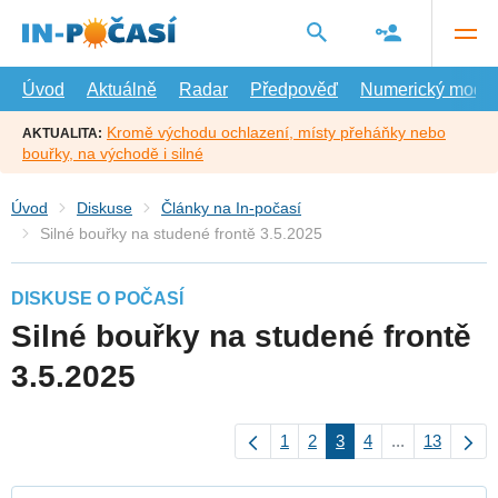
Přejít
na
hlavní
obsah
Úvod
Aktuálně
Radar
Předpověď
Numerický model
Kromě východu ochlazení, místy přeháňky nebo
AKTUALITA:
bouřky, na východě i silné
Úvod
Diskuse
Články na In-počasí
Silné bouřky na studené frontě 3.5.2025
DISKUSE O POČASÍ
Silné bouřky na studené frontě
3.5.2025
1
2
3
4
...
13