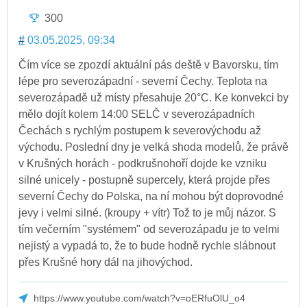
300
#
03.05.2025, 09:34
Čím více se zpozdí aktuální pás deště v Bavorsku, tím
lépe pro severozápadní - severní Čechy. Teplota na
severozápadě už místy přesahuje 20°C. Ke konvekci by
mělo dojít kolem 14:00 SELČ v severozápadních
Čechách s rychlým postupem k severovýchodu až
východu. Poslední dny je velká shoda modelů, že právě
v Krušných horách - podkrušnohoří dojde ke vzniku
silné unicely - postupně supercely, která projde přes
severní Čechy do Polska, na ní mohou být doprovodné
jevy i velmi silné. (kroupy + vítr) Tož to je můj názor. S
tím večerním "systémem" od severozápadu je to velmi
nejistý a vypadá to, že to bude hodně rychle slábnout
přes Krušné hory dál na jihovýchod.
https://www.youtube.com/watch?v=oERfuOlU_o4