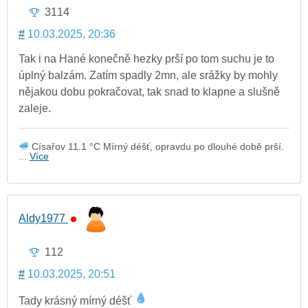
3114
#
10.03.2025, 20:36
Tak i na Hané konečně hezky prší po tom suchu je to
úplný balzám. Zatím spadly 2mn, ale srážky by mohly
nějakou dobu pokračovat, tak snad to klapne a slušně
zaleje.
Císařov 11.1 °C Mírný déšť, opravdu po dlouhé době prší.
...
Více
Aldy1977
112
#
10.03.2025, 20:51
Tady krásný mírný déšť