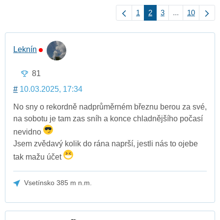
1
2
3
...
10
Leknín
81
#
10.03.2025, 17:34
No sny o rekordně nadprůměrném březnu berou za své,
na sobotu je tam zas sníh a konce chladnějšího počasí
nevidno
Jsem zvědavý kolik do rána naprší, jestli nás to ojebe
tak mažu účet
Vsetínsko 385 m n.m.