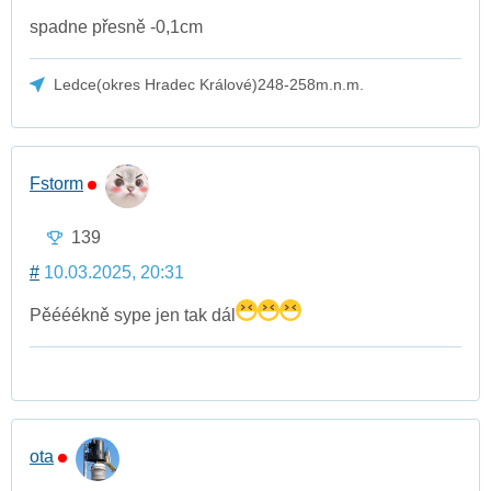
spadne přesně -0,1cm
Ledce(okres Hradec Králové)248-258m.n.m.
Fstorm
139
#
10.03.2025, 20:31
Pěééékně sype jen tak dál
ota