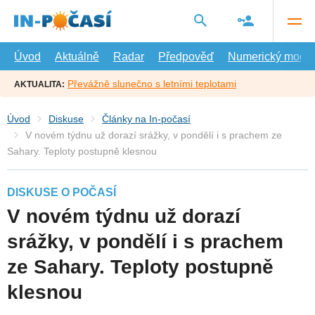
Přejít
na
hlavní
obsah
Úvod
Aktuálně
Radar
Předpověď
Numerický model
Převážně slunečno s letními teplotami
AKTUALITA:
Úvod
Diskuse
Články na In-počasí
V novém týdnu už dorazí srážky, v pondělí i s prachem ze
Sahary. Teploty postupně klesnou
DISKUSE O POČASÍ
V novém týdnu už dorazí
srážky, v pondělí i s prachem
ze Sahary. Teploty postupně
klesnou