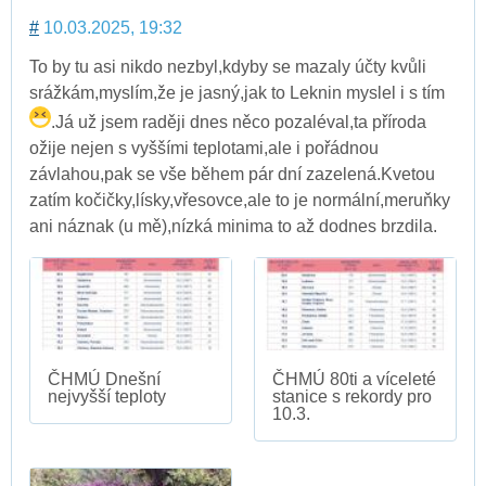
#
10.03.2025, 19:32
To by tu asi nikdo nezbyl,kdyby se mazaly účty kvůli
srážkám,myslím,že je jasný,jak to Leknin myslel i s tím
.Já už jsem raději dnes něco pozaléval,ta příroda
ožije nejen s vyššími teplotami,ale i pořádnou
závlahou,pak se vše během pár dní zazelená.Kvetou
zatím kočičky,lísky,vřesovce,ale to je normální,meruňky
ani náznak (u mě),nízká minima to až dodnes brzdila.
ČHMÚ Dnešní
ČHMÚ 80ti a víceleté
nejvyšší teploty
stanice s rekordy pro
10.3.