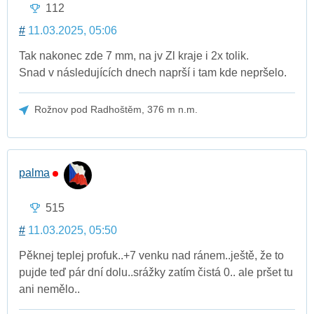
112
#
11.03.2025, 05:06
Tak nakonec zde 7 mm, na jv Zl kraje i 2x tolik.
Snad v následujících dnech naprší i tam kde nepršelo.
Rožnov pod Radhoštěm, 376 m n.m.
palma
515
#
11.03.2025, 05:50
Pěknej teplej profuk..+7 venku nad ránem..ještě, že to
pujde teď pár dní dolu..srážky zatím čistá 0.. ale pršet tu
ani nemělo..