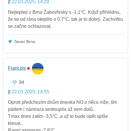
#
22.01.2025, 14:29
Nejtepleji z Brna Žabovřesky s -1,1°C. Když přihlédnu,
že se od rána oteplilo o 0,7°C, tak je to dobrý. Zachvilku
se začne ochlazovat.
Sever Brna
Francois
94
#
22.01.2025, 14:55
Oproti předchozím dnům dneska NO o něco níže, tím
pádem i námraza sestoupila až sem dolů..
Tmax dnes zatím -3,5°C..a už to bude opět spíše
klesat..
Ranní minimum -7,8°C..