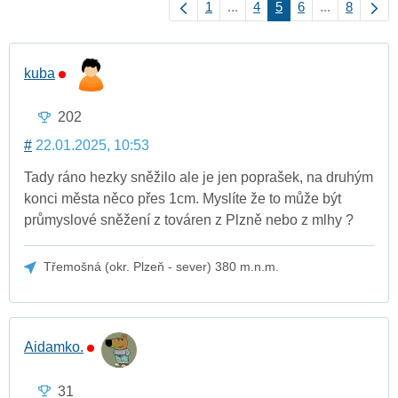
1
...
4
5
6
...
8
kuba
202
#
22.01.2025, 10:53
Tady ráno hezky sněžilo ale je jen poprašek, na druhým
konci města něco přes 1cm. Myslíte že to může být
průmyslové sněžení z továren z Plzně nebo z mlhy ?
Třemošná (okr. Plzeň - sever) 380 m.n.m.
Aidamko.
31