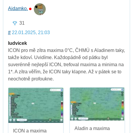
Aidamko.
31
#
22.01.2025, 21:03
ludvicek
ICON pro mě zítra maxima 0°C, ČHMÚ s Aladinem taky,
takže kdoví. Uvidíme. Každopádně od pátku byl
suverénně nejlepší ICON, trefoval maxima a minima na
1*. A zítra věřím, že ICON taky klapne. Až v pátek se to
neochotně profoukne.
Aladin a maxima
ICON a maxima