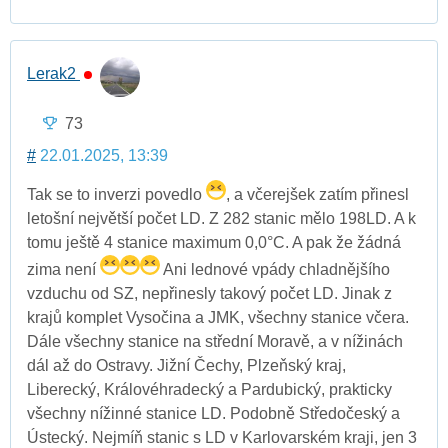
Lerak2
73
#
22.01.2025, 13:39
Tak se to inverzi povedlo
, a včerejšek zatím přinesl
letošní největší počet LD. Z 282 stanic mělo 198LD. A k
tomu ještě 4 stanice maximum 0,0°C. A pak že žádná
zima není
Ani lednové vpády chladnějšího
vzduchu od SZ, nepřinesly takový počet LD. Jinak z
krajů komplet Vysočina a JMK, všechny stanice včera.
Dále všechny stanice na střední Moravě, a v nížinách
dál až do Ostravy. Jižní Čechy, Plzeňský kraj,
Liberecký, Královéhradecký a Pardubický, prakticky
všechny nížinné stanice LD. Podobně Středočeský a
Ústecký. Nejmíň stanic s LD v Karlovarském kraji, jen 3