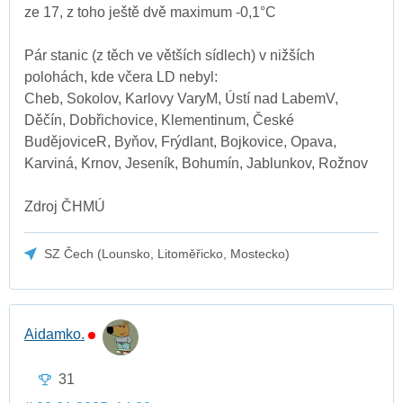
ze 17, z toho ještě dvě maximum -0,1°C
Pár stanic (z těch ve větších sídlech) v nižších
polohách, kde včera LD nebyl:
Cheb, Sokolov, Karlovy VaryM, Ústí nad LabemV,
Děčín, Dobřichovice, Klementinum, České
BudějoviceR, Byňov, Frýdlant, Bojkovice, Opava,
Karviná, Krnov, Jeseník, Bohumín, Jablunkov, Rožnov
Zdroj ČHMÚ
SZ Čech (Lounsko, Litoměřicko, Mostecko)
Aidamko.
31