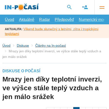
Přejít
na
hlavní
obsah
Úvod
Aktuálně
Radar
Předpověď
Numerický model
Víkend bude slunečný s letními, zítra i tropickými
AKTUALITA:
teplotami
Úvod
Diskuse
Články na In-počasí
Mrazy jen díky teplotní inverzi, ve výšce stále teplý vzduch a
jen málo srážek
DISKUSE O POČASÍ
Mrazy jen díky teplotní inverzi,
ve výšce stále teplý vzduch a
jen málo srážek