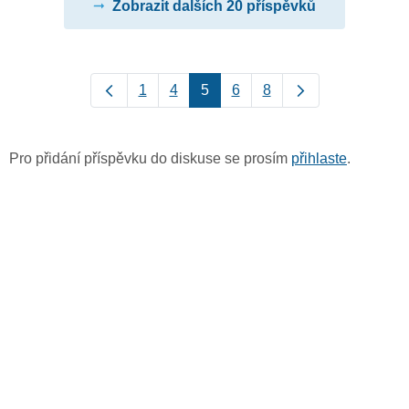
Zobrazit dalších 20 příspěvků
1
4
5
6
8
Pro přidání příspěvku do diskuse se prosím
přihlaste
.