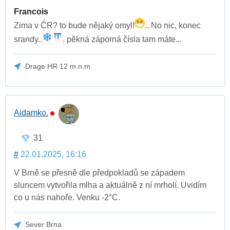
Francois
Zima v ČR? to bude nějaký omyl!
.. No nic, konec
srandy..
. pěkná záporná čísla tam máte...
Drage HR 12 m.n.m
Aidamko.
31
#
22.01.2025, 16:16
V Brně se přesně dle předpokladů se západem
sluncem vytvořila mlha a aktuálně z ní mrholí. Uvidím
co u nás nahoře. Venku -2°C.
Sever Brna