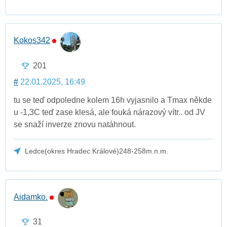
Kokos342
201
#
22.01.2025, 16:49
tu se teď odpoledne kolem 16h vyjasnilo a Tmax někde
u -1,3C teď zase klesá, ale fouká nárazový vítr.. od JV
se snaží inverze znovu natáhnout.
Ledce(okres Hradec Králové)248-258m.n.m.
Aidamko.
31