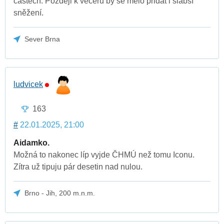
částech. Později k večeru by se mělo přidat i slabší
sněžení.
Sever Brna
ludvicek
163
#
22.01.2025, 21:00
Aidamko.
Možná to nakonec líp vyjde ČHMÚ než tomu Iconu.
Zítra už tipuju pár desetin nad nulou.
Brno - Jih, 200 m.n.m.