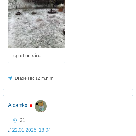
spad od rána..
Drage HR 12 m.n.m
Aidamko.
31
#
22.01.2025, 13:04