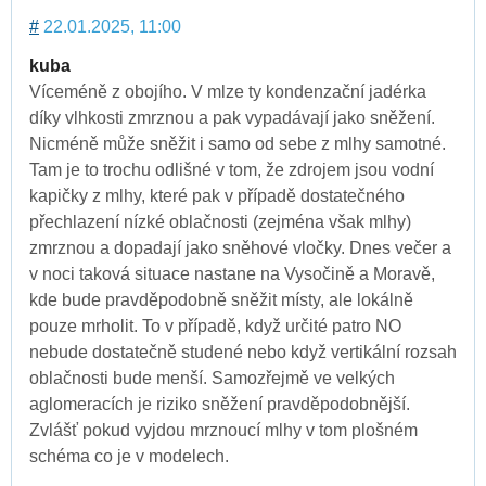
#
22.01.2025, 11:00
kuba
Víceméně z obojího. V mlze ty kondenzační jadérka
díky vlhkosti zmrznou a pak vypadávají jako sněžení.
Nicméně může sněžit i samo od sebe z mlhy samotné.
Tam je to trochu odlišné v tom, že zdrojem jsou vodní
kapičky z mlhy, které pak v případě dostatečného
přechlazení nízké oblačnosti (zejména však mlhy)
zmrznou a dopadají jako sněhové vločky. Dnes večer a
v noci taková situace nastane na Vysočině a Moravě,
kde bude pravděpodobně sněžit místy, ale lokálně
pouze mrholit. To v případě, když určité patro NO
nebude dostatečně studené nebo když vertikální rozsah
oblačnosti bude menší. Samozřejmě ve velkých
aglomeracích je riziko sněžení pravděpodobnější.
Zvlášť pokud vyjdou mrznoucí mlhy v tom plošném
schéma co je v modelech.