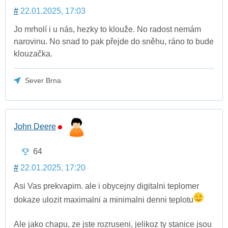
#
22.01.2025, 17:03
Jo mrholí i u nás, hezky to klouže. No radost nemám
narovinu. No snad to pak přejde do sněhu, ráno to bude
klouzačka.
Sever Brna
John Deere
64
#
22.01.2025, 17:20
Asi Vas prekvapim. ale i obycejny digitalni teplomer
dokaze ulozit maximalni a minimalni denni teplotu
Ale jako chapu, ze jste rozruseni, jelikoz ty stanice jsou