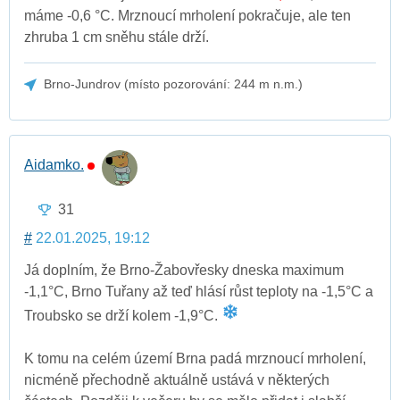
máme -0,6 °C. Mrznoucí mrholení pokračuje, ale ten
zhruba 1 cm sněhu stále drží.
Brno-Jundrov (místo pozorování: 244 m n.m.)
Aidamko.
31
#
22.01.2025, 19:12
Já doplním, že Brno-Žabovřesky dneska maximum
-1,1°C, Brno Tuřany až teď hlásí růst teploty na -1,5°C a
Troubsko se drží kolem -1,9°C.
K tomu na celém území Brna padá mrznoucí mrholení,
nicméně přechodně aktuálně ustává v některých