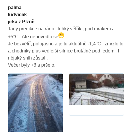
palma
ludvicek
jirka z Plzně
Tady predikce na ráno , lehký větřík , pod mrakem a
+5°C.. Ale nepovedlo se
Je bezvětří, polojasno a je tu aktuálně -1,4°C , zmrzlo to
a chodníky plus vedlejší silnice brutálně pod ledem.. I
nějaký sníh zůstal..
Večer byly +3 a pršelo..