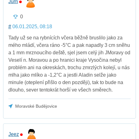
Jurri
0
#
06.01.2025, 08:18
Tady už se na rybnících včera běžně bruslilo jako za
mého mládí, včera ráno -5°C a pak napadly 3 cm sněhu
a 1 mm mrznoucího deště, sjel jsem celý jih JMoravy od
Veselí n. Moravou a po hranici kraje Vysočina nebyl
problém ani na okreskách, trochu zmrzlých kolejí, u nás
mlha jako mlíko a -1,2°C a jestli Aladin selže jako
minule (oteplení přišlo o den později), tak to bude na
dlouho, sever tentokrát horší ve všech směrech.
Moravské Budějovice
Jeez