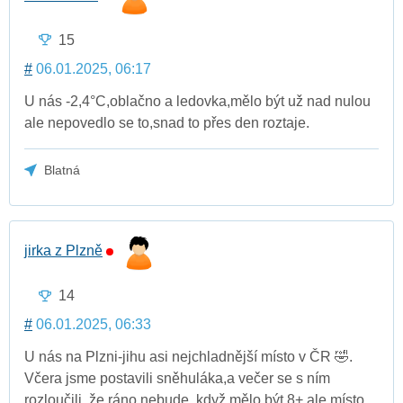
15
#
06.01.2025, 06:17
U nás -2,4°C,oblačno a ledovka,mělo být už nad nulou
ale nepovedlo se to,snad to přes den roztaje.
Blatná
jirka z Plzně
14
#
06.01.2025, 06:33
U nás na Plzni-jihu asi nejchladnější místo v ČR 🤣.
Včera jsme postavili sněhuláka,a večer se s ním
rozloučili, že ráno nebude, když mělo být 8+ ale místo