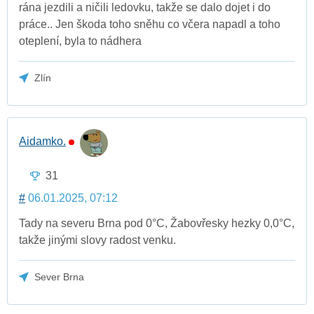
rána jezdili a ničili ledovku, takže se dalo dojet i do
práce.. Jen škoda toho sněhu co včera napadl a toho
oteplení, byla to nádhera
Zlín
Aidamko.
31
#
06.01.2025, 07:12
Tady na severu Brna pod 0°C, Žabovřesky hezky 0,0°C,
takže jinými slovy radost venku.
Sever Brna