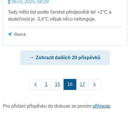
#
06.01.2025, 08:29
Tady mělo být podle čerstvé předpovědi teť +2°C a
skutečnost je -3,4°C,nějak něco nefunguje.
Blatná
Zobrazit dalších 20 příspěvků
1
15
16
17
Pro přidání příspěvku do diskuse se prosím
přihlaste
.