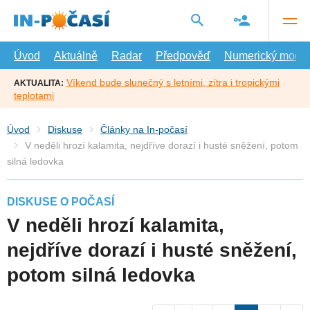
Přejít
na
hlavní
obsah
Úvod
Aktuálně
Radar
Předpověď
Numerický model
Víkend bude slunečný s letními, zítra i tropickými
AKTUALITA:
teplotami
Úvod
Diskuse
Články na In-počasí
V neděli hrozí kalamita, nejdříve dorazí i husté sněžení, potom
silná ledovka
DISKUSE O POČASÍ
V neděli hrozí kalamita,
nejdříve dorazí i husté sněžení,
potom silná ledovka