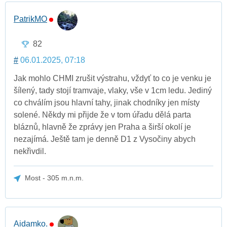
PatrikMO
82
#
06.01.2025, 07:18
Jak mohlo CHMI zrušit výstrahu, vždyť to co je venku je
šílený, tady stojí tramvaje, vlaky, vše v 1cm ledu. Jediný
co chválím jsou hlavní tahy, jinak chodníky jen místy
solené. Někdy mi přijde že v tom úřadu dělá parta
bláznů, hlavně že zprávy jen Praha a širší okolí je
nezajímá. Ještě tam je denně D1 z Vysočiny abych
nekřivdil.
Most - 305 m.n.m.
Aidamko.