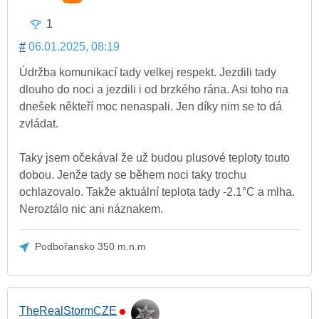
1
#
06.01.2025, 08:19
Údržba komunikací tady velkej respekt. Jezdili tady
dlouho do noci a jezdili i od brzkého rána. Asi toho na
dnešek někteří moc nenaspali. Jen díky nim se to dá
zvládat.
Taky jsem očekával že už budou plusové teploty touto
dobou. Jenže tady se během noci taky trochu
ochlazovalo. Takže aktuální teplota tady -2.1°C a mlha.
Neroztálo nic ani náznakem.
Podbořansko 350 m.n.m
TheRealStormCZE