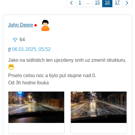
1
...
15
16
17
John Deere
64
#
06.01.2025, 05:52
Jako na sidlistich ten ujezdeny snih uz zmenil strukturu.
Prselo celou noc a bylo pul stupne nad 0.
Od 3h hodne fouka