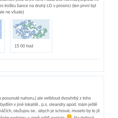
es trošku šance na druhý LD v prosinci (ten první byl
ale ne všude)
15 00 hod
u posunuté nahoru,( ale velbloud dvouhrbý z toho
 bydlím v jiné lokalitě.. p.s. oleandry apod. mám ještě
áčích, otužujou se.. abych je schoval, muselo by to jít
tošním podzimu a zimě ještě nestalo..
. No trollové