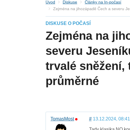
Úvod
Diskuse
Články na In-počasí
Zejména na jihozápadě Čech a severu Jes
DISKUSE O POČASÍ
Zejména na jih
severu Jeseník
trvalé sněžení,
průměrné
TomasMost
#
13.12.2024, 08:41
Tady klasika NO,kou