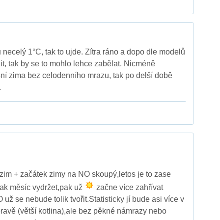
necelý 1°C, tak to ujde. Zítra ráno a dopo dle modelů
it, tak by se to mohlo lehce zabělat. Nicméně
šní zima bez celodenního mrazu, tak po delší době
.
zim + začátek zimy na NO skoupý,letos je to zase
 tak měsíc vydržet,pak už
začne více zahřívat
ž se nebude tolik tvořit.Statisticky jí bude asi více v
avě (větší kotlina),ale bez pěkné námrazy nebo