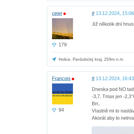
cewr
#
13.12.2024, 15:06
Již několik dní hnu
179
Holice, Pardubický kraj, 259m.n.m.
Francois
#
13.12.2024, 16:43
Dneska pod NO tady 
-3,7, Tmax jen -2,3°
Brr..
94
Vlastně mi to nastáv
Akorát aby to netrva