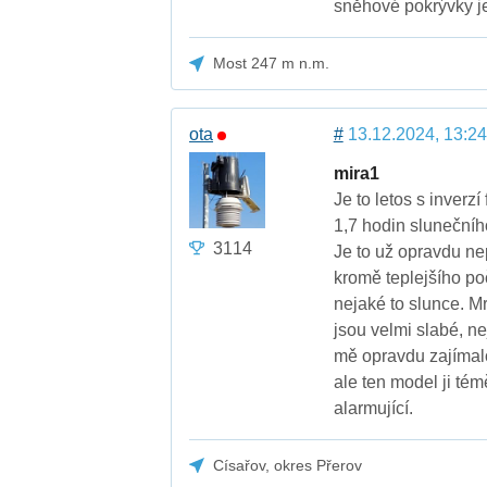
sněhové pokrývky j
Most 247 m n.m.
ota
#
13.12.2024, 13:24
mira1
Je to letos s inverz
1,7 hodin slunečníh
3114
Je to už opravdu nep
kromě teplejšího po
nejaké to slunce. 
jsou velmi slabé, ne
mě opravdu zajímalo
ale ten model ji té
alarmující.
Císařov, okres Přerov