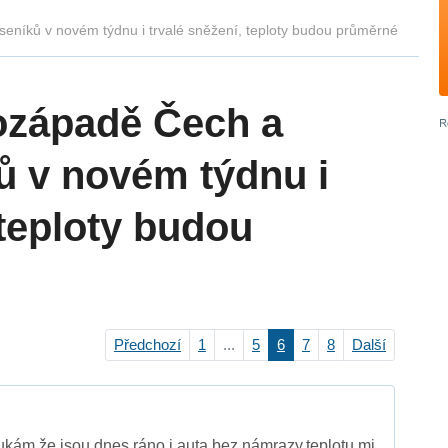
eníků v novém týdnu i trvalé sněžení, teploty budou průměrné
ozápadě Čech a
ů v novém týdnu i
 teploty budou
Předchozí
1
...
5
6
7
8
Další
kám,že jsou dnes ráno i auta bez námrazy,teplotu mi