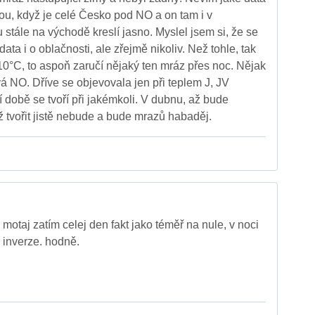
u, když je celé Česko pod NO a on tam i v
stále na východě kreslí jasno. Myslel jsem si, že se
data i o oblačnosti, ale zřejmě nikoliv. Než tohle, tak
 10°C, to aspoň zaručí nějaký ten mráz přes noc. Nějak
vá NO. Dříve se objevovala jen při teplem J, JV
 době se tvoří při jakémkoli. V dubnu, až bude
ž tvořit jistě nebude a bude mrazů habaděj.
 motaj zatím celej den fakt jako téměř na nule, v noci
á inverze. hodně.