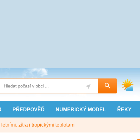
R
PŘEDPOVĚĎ
NUMERICKÝ
MODEL
ŘEKY
etními, zítra i tropickými teplotami