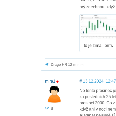
prý zdechnou, když 
to je zima.. brrrr.
Drage HR 12 m.n.m
mira1
#
13.12.2024, 12:47
No tento prosinec je
za posledních 25 let
prosinci 2000. Co z 
8
když ani v noci nemr
Aladina) nejsilnějš