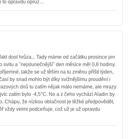
e to opravdu opruz…
í fakt dost hrůza... Tady máme od začátku prosince jen
o svitu a "nejslunečnější" den měsíce měl 0,8 hodiny.
říjemné, takže se už těším na tu změnu příští týden,
časí by snad mohlo být díky svižnějšímu proudění i
Mrazových dnů tu zatím nějak málo nemáme, ale mrazy
jvíc zatím bylo -4,5°C. No a z čeho vychází Aladin by
. Chápu, že nízkou oblačnost je těžké předpovědět,
měř vždy velmi podceňuje, což už je už opravdu