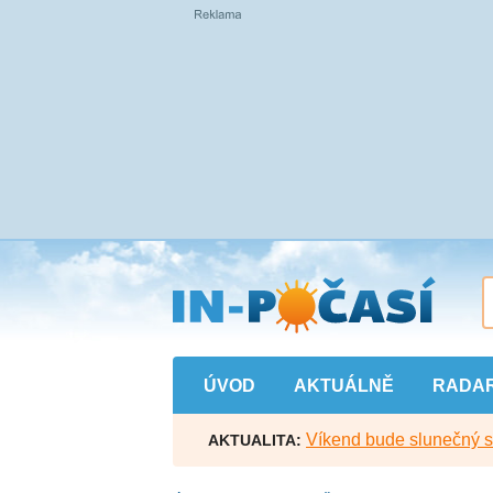
Přejít
na
hlavní
obsah
ÚVOD
AKTUÁLNĚ
RADA
Víkend bude slunečný s l
AKTUALITA: