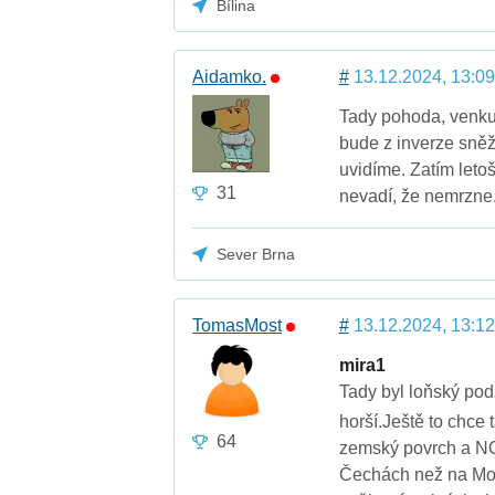
Bílina
Aidamko.
#
13.12.2024, 13:09
Tady pohoda, venku 
bude z inverze sněž
uvidíme. Zatím leto
31
nevadí, že nemrzne
Sever Brna
TomasMost
#
13.12.2024, 13:12
mira1
Tady byl loňský pod
horší.Ještě to chce
64
zemský povrch a NO u
Čechách než na Mor