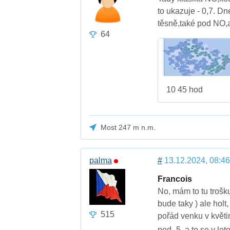
to ukazuje - 0,7. Dn
těsně,také pod NO,
64
10 45 hod
Most 247 m n.m.
palma
#
13.12.2024, 08:46
Francois
No, mám to tu trošk
bude taky ) ale holt,
515
pořád venku v květin
pod -5, a to se v le