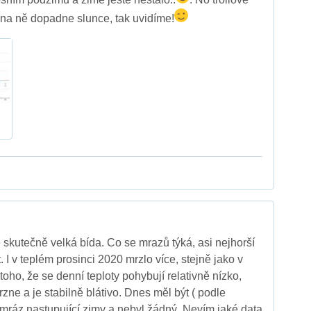
na ně dopadne slunce, tak uvidíme!
 skutečně velká bída. Co se mrazů týká, asi nejhorší
. I v teplém prosinci 2020 mrzlo více, stejně jako v
toho, že se denní teploty pohybují relativně nízko,
zne a je stabilně blátivo. Dnes měl být ( podle
í mráz nastupující zimy a nebyl žádný. Nevím jaké data