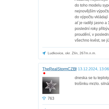
do toho modelu sypo
nejnovějším výpočtu 
do výpočtu vkládají 
ať je raději jasno a
poslední roky přibý
proudění, v poslední
všechno kvést, se ji
Ludkovice, okr. Zlín, 267m.n.m.
TheRealStormCZE
#
13.12.2024, 13:06
dneska se tu teploty
trošinku mrzlo. siln
763