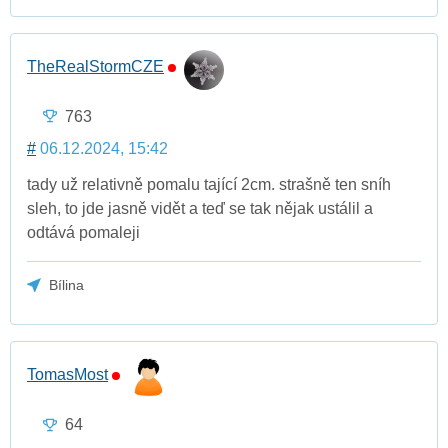
TheRealStormCZE
763
#
06.12.2024, 15:42
tady už relativně pomalu tající 2cm. strašně ten sníh
sleh, to jde jasně vidět a teď se tak nějak ustálil a
odtává pomaleji
Bílina
TomasMost
64