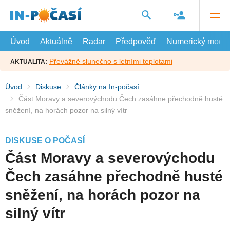
Přejít
na
hlavní
obsah
Úvod
Aktuálně
Radar
Předpověď
Numerický model
Převážně slunečno s letními teplotami
AKTUALITA:
Úvod
Diskuse
Články na In-počasí
Část Moravy a severovýchodu Čech zasáhne přechodně husté
sněžení, na horách pozor na silný vítr
DISKUSE O POČASÍ
Část Moravy a severovýchodu
Čech zasáhne přechodně husté
sněžení, na horách pozor na
silný vítr