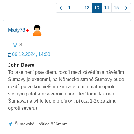
1
...
12
13
14
15
Marty78
3
#
06.12.2024, 14:00
John Deere
To také není pravidlem, rozdíl mezi závětřím a návětřím
Šumavy je extrémní, na Německé straně Šumavy bude
rozdíl po velkou většinu zim zcela minimální oproti
stejným polohám severních hor. (Teď tomu tak není
Šumava na tyhle teplé profuky trpí cca 1-2x za zimu
oproti severu)
Šumavské Hoštice 826mnm