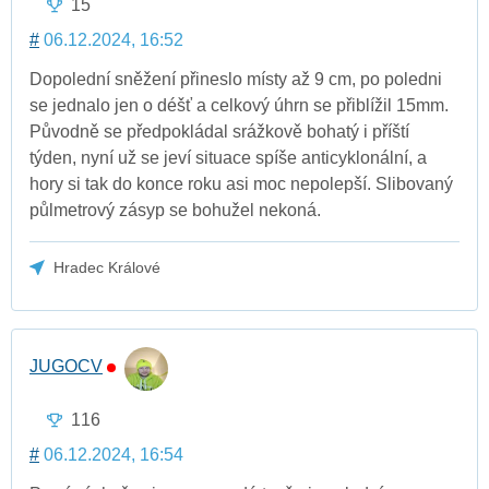
15
#
06.12.2024, 16:52
Dopolední sněžení přineslo místy až 9 cm, po poledni
se jednalo jen o déšť a celkový úhrn se přiblížil 15mm.
Původně se předpokládal srážkově bohatý i příští
týden, nyní už se jeví situace spíše anticyklonální, a
hory si tak do konce roku asi moc nepolepší. Slibovaný
půlmetrový zásyp se bohužel nekoná.
Hradec Králové
JUGOCV
116
#
06.12.2024, 16:54