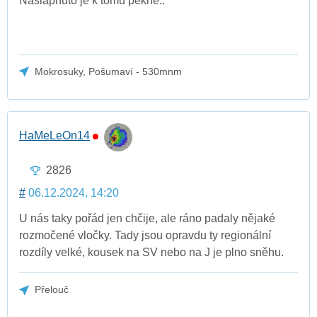
Našlápnuto je k tomu pěkně..
Mokrosuky, Pošumaví - 530mnm
HaMeLeOn14
2826
#
06.12.2024, 14:20
U nás taky pořád jen chčije, ale ráno padaly nějaké
rozmočené vločky. Tady jsou opravdu ty regionální
rozdíly velké, kousek na SV nebo na J je plno sněhu.
Přelouč