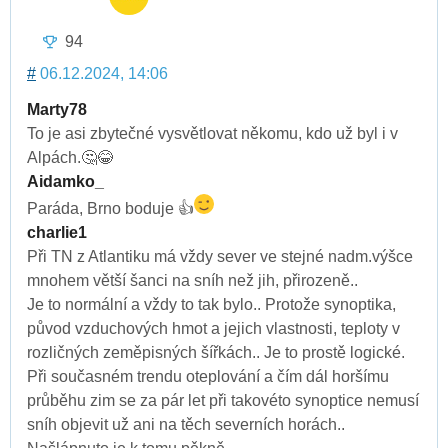
94
#
06.12.2024, 14:06
Marty78
To je asi zbytečné vysvětlovat někomu, kdo už byl i v
Alpách.🤔😂
Aidamko_
Paráda, Brno boduje 👍
charlie1
Při TN z Atlantiku má vždy sever ve stejné nadm.výšce
mnohem větší šanci na sníh než jih, přirozeně..
Je to normální a vždy to tak bylo.. Protože synoptika,
původ vzduchových hmot a jejich vlastnosti, teploty v
rozličných zeměpisných šířkách.. Je to prostě logické.
Při současném trendu oteplování a čím dál horšímu
průběhu zim se za pár let při takovéto synoptice nemusí
sníh objevit už ani na těch severních horách..