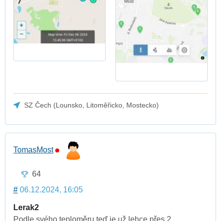
SZ Čech (Lounsko, Litoměřicko, Mostecko)
TomasMost
64
#
06.12.2024, 16:05
Lerak2
Podle svého teploměru,teď je už lehce přes 2