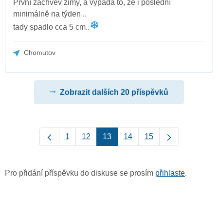
První záchvěv zimy, a vypadá to, že i poslední
minimálně na týden ..
tady spadlo cca 5 cm..
Chomutov
Zobrazit dalších 20 příspěvků
1
12
13
14
15
Pro přidání příspěvku do diskuse se prosím
přihlaste
.