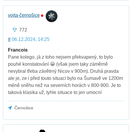
vojta-černošice
772
#
06.12.2024, 14:25
Francois
Pane kolego, já z toho nejsem překvapený, to bylo
pouhé konstatování 😀 (však jsem taky záměrně
nevybral třeba závětrný Nicov v 900m). Druhá pravda
ale je, ze i před touto situaci bylo na Šumavě ve 1200m
méně sněhu než na severních horách v 800-900. Je to
taková klasika už, tyhle situace to jen umocní
Černošice