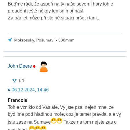
Buďme rádi, že aspoň na ty naše severní hory tohle
proudění ještě někdy ten sníh přináší..
Za pár let může při stejné situaci pršet i tam..
Mokrosuky, Pošumaví - 530mnm
John Deere
64
#
06.12.2024, 14:46
Francois
Tohle vzniklo od Vas ale, Vy jste psal nejen mne, ze
bydlime pod hladinou moře, coz je temer pravda, ale vy
jste zase na Sumave
Takze na tom nejste zas o
moc lepe.