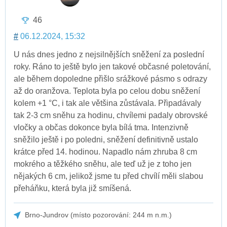
46
#
06.12.2024, 15:32
U nás dnes jedno z nejsilnějších sněžení za poslední
roky. Ráno to ještě bylo jen takové občasné poletování,
ale během dopoledne přišlo srážkové pásmo s odrazy
až do oranžova. Teplota byla po celou dobu sněžení
kolem +1 °C, i tak ale většina zůstávala. Připadávaly
tak 2-3 cm sněhu za hodinu, chvílemi padaly obrovské
vločky a občas dokonce byla bílá tma. Intenzivně
sněžilo ještě i po poledni, sněžení definitivně ustalo
krátce před 14. hodinou. Napadlo nám zhruba 8 cm
mokrého a těžkého sněhu, ale teď už je z toho jen
nějakých 6 cm, jelikož jsme tu před chvílí měli slabou
přeháňku, která byla již smíšená.
Brno-Jundrov (místo pozorování: 244 m n.m.)