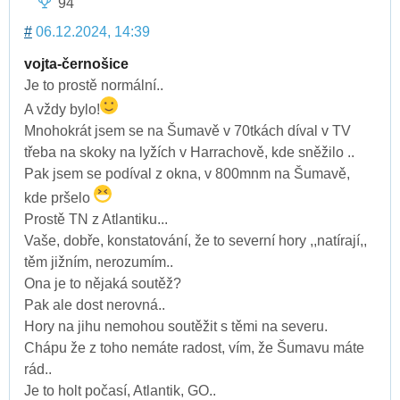
94
#
06.12.2024, 14:39
vojta-černošice
Je to prostě normální..
A vždy bylo!
Mnohokrát jsem se na Šumavě v 70tkách díval v TV
třeba na skoky na lyžích v Harrachově, kde sněžilo ..
Pak jsem se podíval z okna, v 800mnm na Šumavě,
kde pršelo
Prostě TN z Atlantiku...
Vaše, dobře, konstatování, že to severní hory ,,natírají,,
těm jižním, nerozumím..
Ona je to nějaká soutěž?
Pak ale dost nerovná..
Hory na jihu nemohou soutěžit s těmi na severu.
Chápu že z toho nemáte radost, vím, že Šumavu máte
rád..
Je to holt počasí, Atlantik, GO..