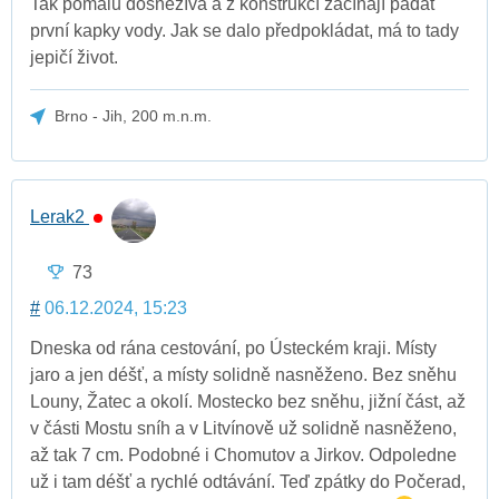
Tak pomalu dosněžívá a z konstrukcí začínají padat
první kapky vody. Jak se dalo předpokládat, má to tady
jepičí život.
Brno - Jih, 200 m.n.m.
Lerak2
73
#
06.12.2024, 15:23
Dneska od rána cestování, po Ústeckém kraji. Místy
jaro a jen déšť, a místy solidně nasněženo. Bez sněhu
Louny, Žatec a okolí. Mostecko bez sněhu, jižní část, až
v části Mostu sníh a v Litvínově už solidně nasněženo,
až tak 7 cm. Podobné i Chomutov a Jirkov. Odpoledne
už i tam déšť a rychlé odtávání. Teď zpátky do Počerad,