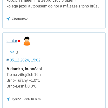
kopcích směrem na Šebík, vždy problém..
kolega jezdí autobusem do hor a má zase z toho hrůzu..
Chomutov
chatar
3
#
05.12.2024, 15:02
Aidamko, In-počasí
Tip na zítřejších 16h
Brno-Tuřany +1,0°C
Brno-Lesná 0,0°C
Lysice - 380 m.n.m.