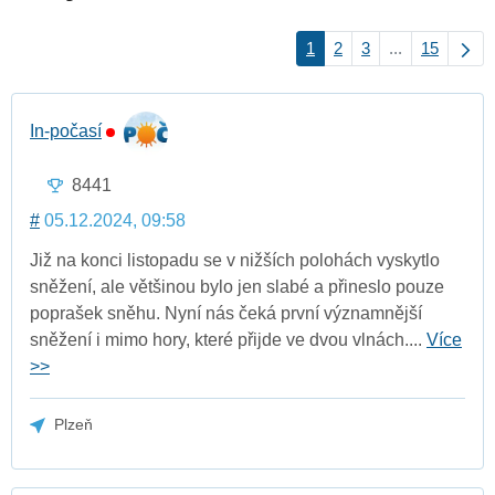
1
2
3
...
15
In-počasí
8441
#
05.12.2024, 09:58
Již na konci listopadu se v nižších polohách vyskytlo
sněžení, ale většinou bylo jen slabé a přineslo pouze
poprašek sněhu. Nyní nás čeká první významnější
sněžení i mimo hory, které přijde ve dvou vlnách....
Více
>>
Plzeň