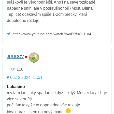
srážkově je věrohodnější. Ano i na severozápadě
napadne sníh, ale v podkrušnohoří (Most, Bílina,
Teplice) očekávám spíše 1-2cm břečky, která
dopoledne roztaje,
https://www.youtube.com/watch?v=oERfuOlU_o4
JUGOCV
116
#
05.12.2024, 11:51
Lukasino
my tam tam taky spadáme když - ikdyž Mostecko atd.. je
více severněji...
počítám taky že to dopoledne vše roztaje..
btw: narazil jsem na nový model