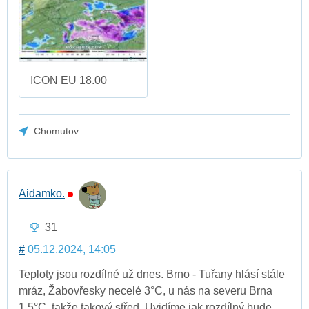
ICON EU 18.00
Chomutov
Aidamko.
31
#
05.12.2024, 14:05
Teploty jsou rozdílné už dnes. Brno - Tuřany hlásí stále
mráz, Žabovřesky necelé 3°C, u nás na severu Brna
1,5°C, takže takový střed. Uvidíme jak rozdílný bude