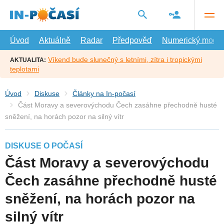
Přejít
na
hlavní
obsah
Úvod
Aktuálně
Radar
Předpověď
Numerický model
Víkend bude slunečný s letními, zítra i tropickými
AKTUALITA:
teplotami
Úvod
Diskuse
Články na In-počasí
Část Moravy a severovýchodu Čech zasáhne přechodně husté
sněžení, na horách pozor na silný vítr
DISKUSE O POČASÍ
Část Moravy a severovýchodu
Čech zasáhne přechodně husté
sněžení, na horách pozor na
silný vítr