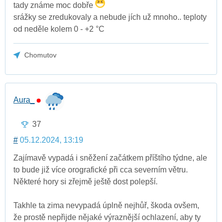
tady známe moc dobře
srážky se zredukovaly a nebude jích už mnoho.. teploty
od neděle kolem 0 - +2 °C
Chomutov
Aura_
37
#
05.12.2024, 13:19
Zajímavě vypadá i sněžení začátkem příštího týdne, ale
to bude již více orografické při cca severním větru.
Některé hory si zřejmě ještě dost polepší.
Takhle ta zima nevypadá úplně nejhůř, škoda ovšem,
že prostě nepřijde nějaké výraznější ochlazení, aby ty