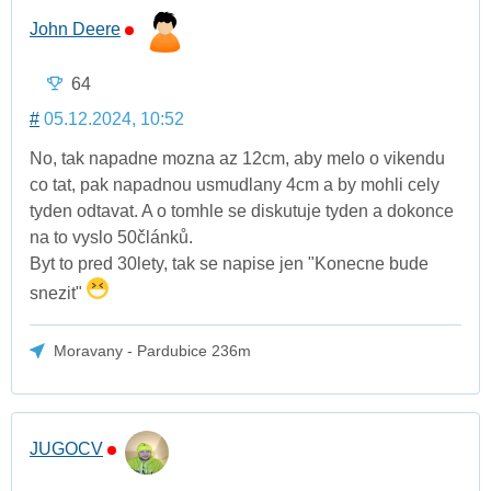
John Deere
64
#
05.12.2024, 10:52
No, tak napadne mozna az 12cm, aby melo o vikendu
co tat, pak napadnou usmudlany 4cm a by mohli cely
tyden odtavat. A o tomhle se diskutuje tyden a dokonce
na to vyslo 50článků.
Byt to pred 30lety, tak se napise jen "Konecne bude
snezit"
Moravany - Pardubice 236m
JUGOCV