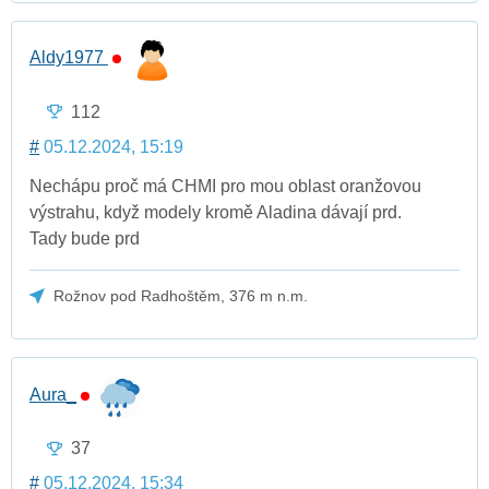
Aldy1977
112
#
05.12.2024, 15:19
Nechápu proč má CHMI pro mou oblast oranžovou
výstrahu, když modely kromě Aladina dávají prd.
Tady bude prd
Rožnov pod Radhoštěm, 376 m n.m.
Aura_
37
#
05.12.2024, 15:34