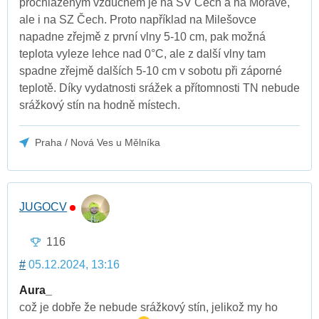
prochlazeným vzduchem je na SV Čech a na Moravě,
ale i na SZ Čech. Proto například na Milešovce
napadne zřejmě z první vlny 5-10 cm, pak možná
teplota vyleze lehce nad 0°C, ale z další vlny tam
spadne zřejmě dalších 5-10 cm v sobotu při záporné
teplotě. Díky vydatnosti srážek a přítomnosti TN nebude
srážkový stín na hodně místech.
Praha / Nová Ves u Mělníka
JUGOCV
116
#
05.12.2024, 13:16
Aura_
což je dobře že nebude srážkový stín, jelikož my ho