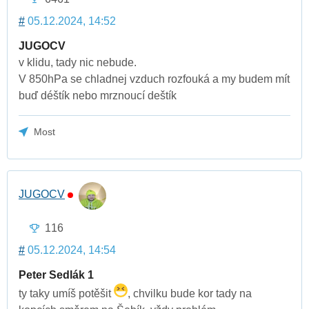
#
05.12.2024, 14:52
JUGOCV
v klidu, tady nic nebude.
V 850hPa se chladnej vzduch rozfouká a my budem mít
buď déštík nebo mrznoucí deštík
Most
JUGOCV
116
#
05.12.2024, 14:54
Peter Sedlák 1
ty taky umíš potěšit
, chvilku bude kor tady na