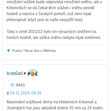
množství srážek bude odpovídat množství sněhu, ale v
Krkonoších se dá čekat těch srážek i sněhu prostě
hodně a nejvíce z českých pohoří, což není nijak
překvapivé, když jsou to naše nejvyšší hory.
Taky v zimě 2021/22 bylo vln výrazných sněžení na
horách hodně, ale výška sněhu nebyla nijak extrémní.
Praha / Nová Ves u Mělníka
In-počasí
8441
#
29.11.2024, 08:39
Maximální srážkové úhrny na hřebenech Krkonoš a
Jizerských hor jsou aktuálně kolem 35 mm za 24 hodin.