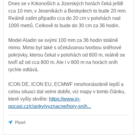
Dnes se v Krkonoších a Jizerských horách čeká ještě
cca 10 mm, v Jeseníkách a Beskydech to bude 20 mm.
Reálně zatím připadlo cca do 20 cm v polohách nad
1000 metrů. Celkově to bude do 30 cm za 36 hodin.
Model Aladin se svými 100 mm za 36 hodin totálně
mimo. Mimo byl také s očekávanou tvorbou sněhové
pokrývky, kterou čekal v polohách od 600 m, reálně se
tvoří až od cca 800 m. Ale i v 800 m na horách sníh
rychle odtává.
ICON DE, ICON EU, ECMWF mnohonásobně lepší a
celou situaci dal velmi dobře, viz mapy v tomto článku,
které vyšly skvěle:
https://www.in-
pocasi.cz/clanky/vyznacne/hory-snih...
Plzeň