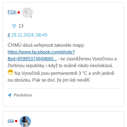
FGh
13
#
29.11.2024, 08:45
ČHMÚ dává veřejnosti takovéto mapy:
https://www.facebook.com/photo?
fbid=95985374949680...
- se zasněženou Vysočinou a
čtvrtinou republiky, i když to reálně nikdo neočekává.
Na Vysočině jsou permanentně 3 °C a sníh jedině
na obrázku. Pak se diví, že jim lidi nevěří.
Pardubice
ota