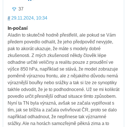
37
#
29.11.2024, 10:34
In-počasí
Aladin to skutečně hodně přestřelil, ale pokud se Vám
předem povedlo odhalit, že jeho předpověď nevyjde,
pak to akorát ukazuje, že máte s modely dobré
zkušenosti. Z mých zkušeností někdy člověk lépe
odhadne určité veličiny a realitu pouze z proudění ve
výšce 850 hPa, například se stává, že model zobrazuje
poměrně výraznou frontu, ale z nějakého důvodu nemá
výraznější bouřky nebo srážky a tak si lze ze synoptiky
takhle odvodit, že je to podhodnocené. Už se mi kolikrát
povedlo určit přesnější odhad situace tímto způsobem.
Nyní ta TN byla výrazná, avšak se začala vyplňovat s
tím, jak se blížila a začala ovlivňovat ČR, proto se dalo
například odhadnout, že nepřinese tak významné
srážky. Ale na horách samozřejmě pěkná zima a to