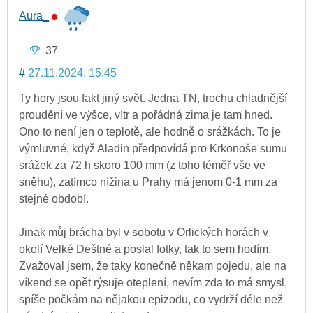
Aura_
37
#
27.11.2024, 15:45
Ty hory jsou fakt jiný svět. Jedna TN, trochu chladnější
proudění ve výšce, vítr a pořádná zima je tam hned.
Ono to není jen o teplotě, ale hodně o srážkách. To je
výmluvné, když Aladin předpovídá pro Krkonoše sumu
srážek za 72 h skoro 100 mm (z toho téměř vše ve
sněhu), zatímco nížina u Prahy má jenom 0-1 mm za
stejné období.
Jinak můj brácha byl v sobotu v Orlických horách v
okolí Velké Deštné a poslal fotky, tak to sem hodím.
Zvažoval jsem, že taky konečně někam pojedu, ale na
víkend se opět rýsuje oteplení, nevím zda to má smysl,
spíše počkám na nějakou epizodu, co vydrží déle než