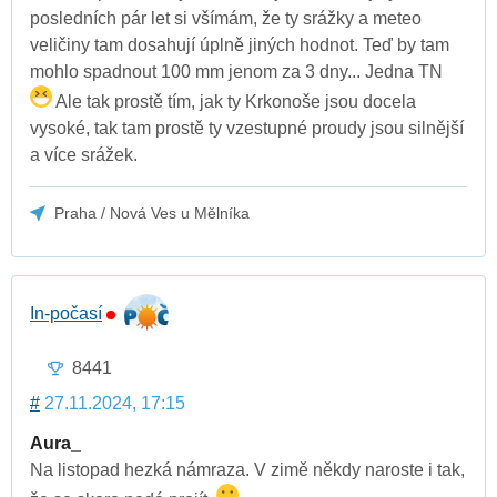
posledních pár let si všímám, že ty srážky a meteo
veličiny tam dosahují úplně jiných hodnot. Teď by tam
mohlo spadnout 100 mm jenom za 3 dny... Jedna TN
Ale tak prostě tím, jak ty Krkonoše jsou docela
vysoké, tak tam prostě ty vzestupné proudy jsou silnější
a více srážek.
Praha / Nová Ves u Mělníka
In-počasí
8441
#
27.11.2024, 17:15
Aura_
Na listopad hezká námraza. V zimě někdy naroste i tak,