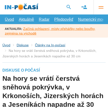
Přejít
na
hlavní
obsah
Úvod
Aktuálně
Radar
Předpověď
Numerický model
Začíná ochlazení, místy přeháňky nebo bouřky,
AKTUALITA:
zejména na východě
Úvod
Diskuse
Články na In-počasí
Na hory se vrátí čerstvá sněhová pokrývka, v Krkonoších,
Jizerských horách a Jeseníkách napadne až 30 cm
DISKUSE O POČASÍ
Na hory se vrátí čerstvá
sněhová pokrývka, v
Krkonoších, Jizerských horách
a Jeseníkách napadne až 30