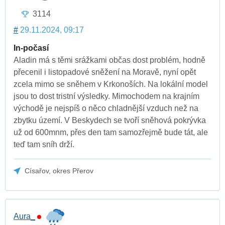
3114
#
29.11.2024, 09:17
In-počasí
Aladin má s těmi srážkami občas dost problém, hodně
přecenil i listopadové sněžení na Moravě, nyní opět
zcela mimo se sněhem v Krkonoších. Na lokální model
jsou to dost tristní výsledky. Mimochodem na krajním
východě je nejspíš o něco chladnější vzduch než na
zbytku území. V Beskydech se tvoří sněhová pokrývka
už od 600mnm, přes den tam samozřejmě bude tát, ale
teď tam sníh drží.
Císařov, okres Přerov
Aura_