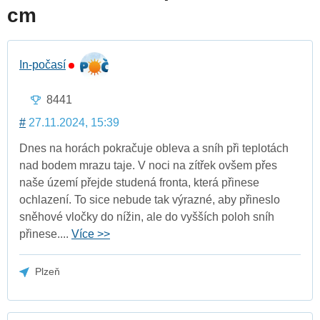
cm
In-počasí
8441
#
27.11.2024, 15:39
Dnes na horách pokračuje obleva a sníh při teplotách
nad bodem mrazu taje. V noci na zítřek ovšem přes
naše území přejde studená fronta, která přinese
ochlazení. To sice nebude tak výrazné, aby přineslo
sněhové vločky do nížin, ale do vyšších poloh sníh
přinese....
Více >>
Plzeň