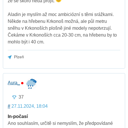
že se skoro nedá projít.
Aladin je myslím až moc ambiciózní s těmi srážkami.
Někde na hřebenu Krkonoš možná, ale půl metru
sněhu v Krkonoších plošně jiné modely nepotvrzují.
Čekáme v Krkonoších cca 20-30 cm, na hřebenu by to
mohlo být i 40 cm.
Plzeň
Aura_
37
#
27.11.2024, 18:04
In-počasí
Ano souhlasím, určitě si nemyslím, že předpovídané