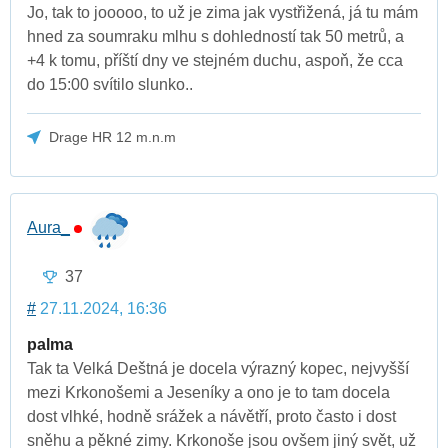
Jo, tak to jooooo, to už je zima jak vystřižená, já tu mám
hned za soumraku mlhu s dohledností tak 50 metrů, a
+4 k tomu, příští dny ve stejném duchu, aspoň, že cca
do 15:00 svítilo slunko..
Drage HR 12 m.n.m
Aura_
37
#
27.11.2024, 16:36
palma
Tak ta Velká Deštná je docela výrazný kopec, nejvyšší
mezi Krkonošemi a Jeseníky a ono je to tam docela
dost vlhké, hodně srážek a návětří, proto často i dost
sněhu a pěkné zimy. Krkonoše jsou ovšem jiný svět, už