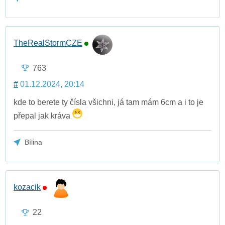
TheRealStormCZE
763
#
01.12.2024, 20:14
kde to berete ty čísla všichni, já tam mám 6cm a i to je
přepal jak kráva
Bílina
kozacik
22