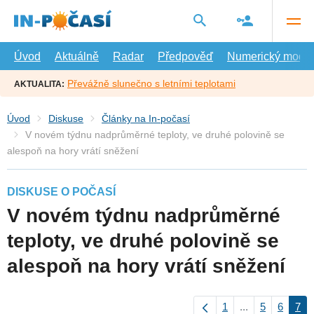
Přejít
na
hlavní
obsah
Úvod
Aktuálně
Radar
Předpověď
Numerický model
Převážně slunečno s letními teplotami
AKTUALITA:
Úvod
Diskuse
Články na In-počasí
V novém týdnu nadprůměrné teploty, ve druhé polovině se
alespoň na hory vrátí sněžení
DISKUSE O POČASÍ
V novém týdnu nadprůměrné
teploty, ve druhé polovině se
alespoň na hory vrátí sněžení
1
...
5
6
7