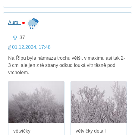
Aura_
37
#
01.12.2024, 17:48
Na Řípu byla námraza trochu větší, v maximu asi tak 2-
3 cm, ale jen z té strany odkud fouká vítr těsně pod
vrcholem.
větvičky
větvičky detail