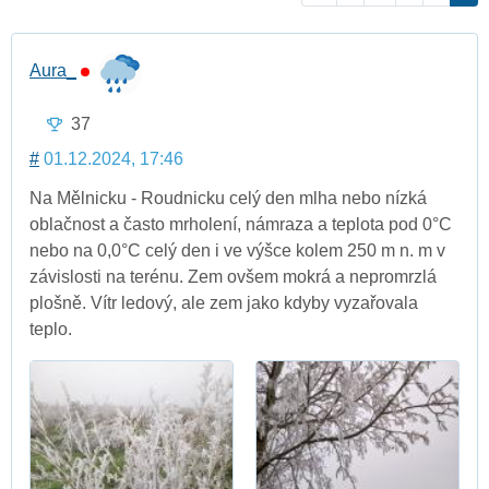
Aura_
37
#
01.12.2024, 17:46
Na Mělnicku - Roudnicku celý den mlha nebo nízká
oblačnost a často mrholení, námraza a teplota pod 0°C
nebo na 0,0°C celý den i ve výšce kolem 250 m n. m v
závislosti na terénu. Zem ovšem mokrá a nepromrzlá
plošně. Vítr ledový, ale zem jako kdyby vyzařovala
teplo.