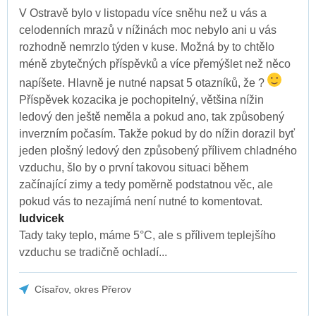
V Ostravě bylo v listopadu více sněhu než u vás a
celodenních mrazů v nížinách moc nebylo ani u vás
rozhodně nemrzlo týden v kuse. Možná by to chtělo
méně zbytečných příspěvků a více přemýšlet než něco
napíšete. Hlavně je nutné napsat 5 otazníků, že ?
Příspěvek kozacika je pochopitelný, většina nížin
ledový den ještě neměla a pokud ano, tak způsobený
inverzním počasím. Takže pokud by do nížin dorazil byť
jeden plošný ledový den způsobený přílivem chladného
vzduchu, šlo by o první takovou situaci během
začínající zimy a tedy poměrně podstatnou věc, ale
pokud vás to nezajímá není nutné to komentovat.
ludvicek
Tady taky teplo, máme 5°C, ale s přílivem teplejšího
vzduchu se tradičně ochladí...
Císařov, okres Přerov