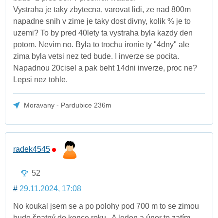
Vystraha je taky zbytecna, varovat lidi, ze nad 800m
napadne snih v zime je taky dost divny, kolik % je to
uzemi? To by pred 40lety ta vystraha byla kazdy den
potom. Nevim no. Byla to trochu ironie ty "4dny" ale
zima byla vetsi nez ted bude. I inverze se pocita.
Napadnou 20cisel a pak beht 14dni inverze, proc ne?
Lepsi nez tohle.
Moravany - Pardubice 236m
radek4545
52
#
29.11.2024, 17:08
No koukal jsem se a po polohy pod 700 m to se zimou
bude špatný do konce roku . A leden a únor to zatím