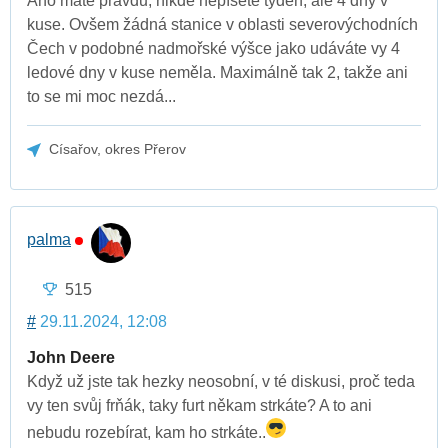
Ano máte pravdu, nikde nepíšete týden, ale 4 dny v
kuse. Ovšem žádná stanice v oblasti severovýchodních
Čech v podobné nadmořské výšce jako udáváte vy 4
ledové dny v kuse neměla. Maximálně tak 2, takže ani
to se mi moc nezdá...
Císařov, okres Přerov
palma
515
#
29.11.2024, 12:08
John Deere
Když už jste tak hezky neosobní, v té diskusi, proč teda
vy ten svůj frňák, taky furt někam strkáte? A to ani
nebudu rozebírat, kam ho strkáte..