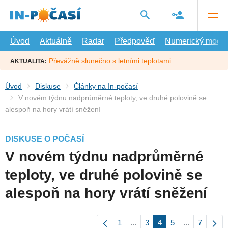
Přejít
na
hlavní
obsah
Úvod
Aktuálně
Radar
Předpověď
Numerický model
Převážně slunečno s letními teplotami
AKTUALITA:
Úvod
Diskuse
Články na In-počasí
V novém týdnu nadprůměrné teploty, ve druhé polovině se
alespoň na hory vrátí sněžení
DISKUSE O POČASÍ
V novém týdnu nadprůměrné
teploty, ve druhé polovině se
alespoň na hory vrátí sněžení
1
...
3
4
5
...
7