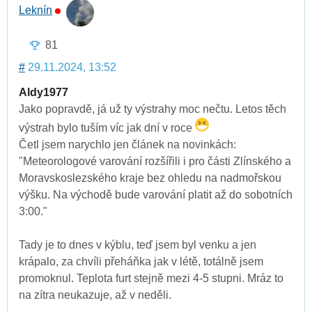
Leknín
81
#
29.11.2024, 13:52
Aldy1977
Jako popravdě, já už ty výstrahy moc nečtu. Letos těch
výstrah bylo tuším víc jak dní v roce
Četl jsem narychlo jen článek na novinkách:
"Meteorologové varování rozšířili i pro části Zlínského a
Moravskoslezského kraje bez ohledu na nadmořskou
výšku. Na východě bude varování platit až do sobotních
3:00."
Tady je to dnes v kýblu, teď jsem byl venku a jen
krápalo, za chvíli přeháňka jak v létě, totálně jsem
promoknul. Teplota furt stejně mezi 4-5 stupni. Mráz to
na zítra neukazuje, až v neděli.