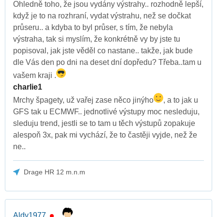
Ohledně toho, že jsou vydány výstrahy.. rozhodně lepší,
když je to na rozhraní, vydat výstrahu, než se dočkat
průseru.. a kdyba to byl průser, s tím, že nebyla
výstraha, tak si myslím, že konkrétně vy by jste tu
popisoval, jak jste věděl co nastane.. takže, jak bude
dle Vás den po dni na deset dní dopředu? Třeba..tam u
vašem kraji .
charlie1
Mrchy špagety, už vařej zase něco jinýho
, a to jak u
GFS tak u ECMWF.. jednotlivé výstupy moc nesleduju,
sleduju trend, jestli se to tam u těch výstupů zopakuje
alespoň 3x, pak mi vychází, že to častěji vyjde, než že
ne..
Drage HR 12 m.n.m
Aldy1977