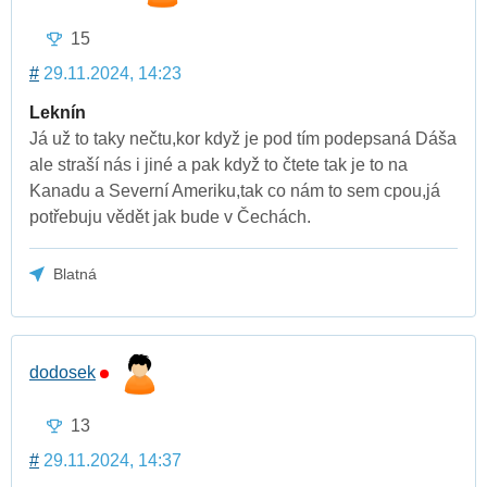
15
#
29.11.2024, 14:23
Leknín
Já už to taky nečtu,kor když je pod tím podepsaná Dáša
ale straší nás i jiné a pak když to čtete tak je to na
Kanadu a Severní Ameriku,tak co nám to sem cpou,já
potřebuju vědět jak bude v Čechách.
Blatná
dodosek
13
#
29.11.2024, 14:37