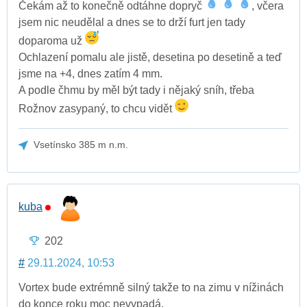
Čekám až to konečně odtáhne dopryč
, včera
jsem nic neudělal a dnes se to drží furt jen tady
doparoma už
Ochlazení pomalu ale jistě, desetina po desetině a teď
jsme na +4, dnes zatím 4 mm.
A podle čhmu by měl být tady i nějaký sníh, třeba
Rožnov zasypaný, to chcu vidět
Vsetínsko 385 m n.m.
kuba
202
#
29.11.2024, 10:53
Vortex bude extrémně silný takže to na zimu v nížinách
do konce roku moc nevypadá.