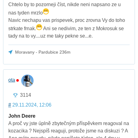
Chtelo by to pozorneji číst, nikde neni napsano ze u
nas tyden mrzlo
Navic nechapu vas prispevek, proc zrovna Vy do toho
strkate frnak.
Ani se nedivim, ze ten z Mokrosuk se
tady na to vy....uz me taky pekne se...e.
Moravany - Pardubice 236m
ota
3114
#
29.11.2024, 12:06
John Deere
A proč vy jste úplně zbytečným příspěvkem reagoval na
kozacika ? Nejspíš reaguji, protože jsme na diskuzi ? A