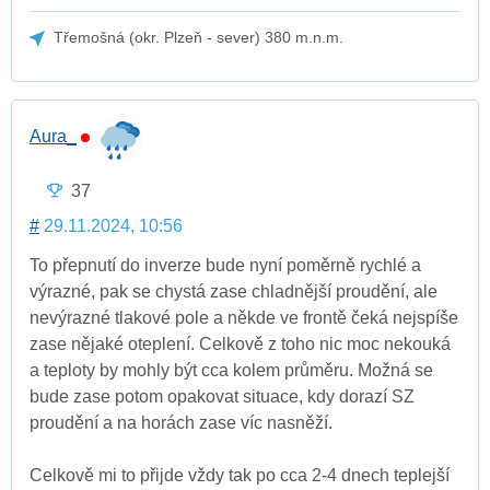
Třemošná (okr. Plzeň - sever) 380 m.n.m.
Aura_
37
#
29.11.2024, 10:56
To přepnutí do inverze bude nyní poměrně rychlé a
výrazné, pak se chystá zase chladnější proudění, ale
nevýrazné tlakové pole a někde ve frontě čeká nejspíše
zase nějaké oteplení. Celkově z toho nic moc nekouká
a teploty by mohly být cca kolem průměru. Možná se
bude zase potom opakovat situace, kdy dorazí SZ
proudění a na horách zase víc nasněží.
Celkově mi to přijde vždy tak po cca 2-4 dnech teplejší