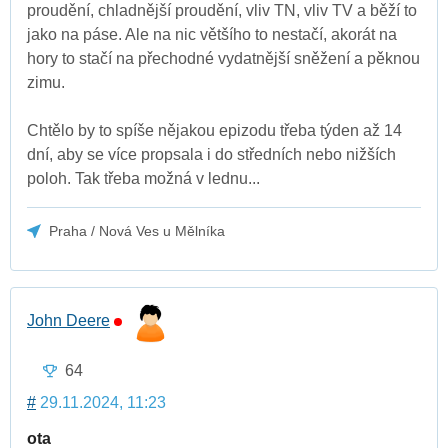
proudění, chladnější proudění, vliv TN, vliv TV a běží to
jako na páse. Ale na nic většího to nestačí, akorát na
hory to stačí na přechodné vydatnější sněžení a pěknou
zimu.
Chtělo by to spíše nějakou epizodu třeba týden až 14
dní, aby se více propsala i do středních nebo nižších
poloh. Tak třeba možná v lednu...
Praha / Nová Ves u Mělníka
John Deere
64
#
29.11.2024, 11:23
ota