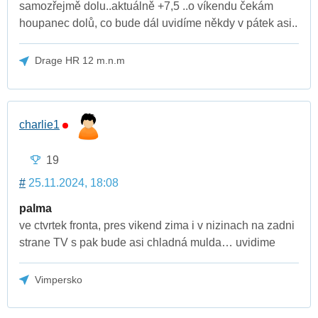
samozřejmě dolu..aktuálně +7,5 ..o víkendu čekám
houpanec dolů, co bude dál uvidíme někdy v pátek asi..
Drage HR 12 m.n.m
charlie1
19
#
25.11.2024, 18:08
palma
ve ctvrtek fronta, pres vikend zima i v nizinach na zadni
strane TV s pak bude asi chladná mulda… uvidime
Vimpersko