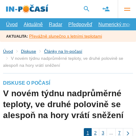
Přejít
na
hlavní
obsah
Úvod
Aktuálně
Radar
Předpověď
Numerický model
Převážně slunečno s letními teplotami
AKTUALITA:
Úvod
Diskuse
Články na In-počasí
V novém týdnu nadprůměrné teploty, ve druhé polovině se
alespoň na hory vrátí sněžení
DISKUSE O POČASÍ
V novém týdnu nadprůměrné
teploty, ve druhé polovině se
alespoň na hory vrátí sněžení
1
2
3
...
7