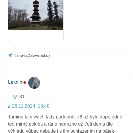
Trnava(Slovensko)
Leknín
81
#
26.11.2024, 13:48
Tomino fajn výlet, tady podobně, +8 už bylo dopoledne,
teď mírný pokles a ráno nemrzne už třetí den a dle
výhledu vůbec nebude i s tím ochlazením na pátek-