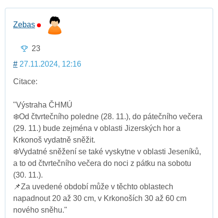
Zebas
23
#
27.11.2024, 12:16
Citace:
"Výstraha ČHMÚ
❄️Od čtvrtečního poledne (28. 11.), do pátečního večera
(29. 11.) bude zejména v oblasti Jizerských hor a
Krkonoš vydatně sněžit.
❄️Vydatné sněžení se také vyskytne v oblasti Jeseníků,
a to od čtvrtečního večera do noci z pátku na sobotu
(30. 11.).
📌Za uvedené období může v těchto oblastech
napadnout 20 až 30 cm, v Krkonoších 30 až 60 cm
nového sněhu."