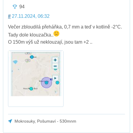
94
#
27.11.2024, 06:32
Večer zbloudilá přeháňka, 0,7 mm a teď v kotlině -2°C.
Tady dole klouzačka..
O 150m výš už neklouzají, jsou tam +2 ..
Mokrosuky, Pošumaví - 530mnm