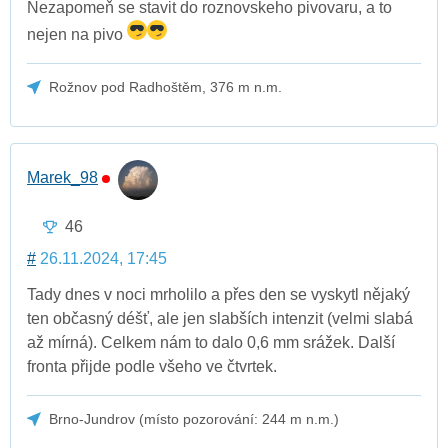
Nezapomeň se stavit do roznovskeho pivovaru, a to
nejen na pivo
Rožnov pod Radhoštěm, 376 m n.m.
Marek_98
46
#
26.11.2024, 17:45
Tady dnes v noci mrholilo a přes den se vyskytl nějaký
ten občasný déšť, ale jen slabších intenzit (velmi slabá
až mírná). Celkem nám to dalo 0,6 mm srážek. Další
fronta přijde podle všeho ve čtvrtek.
Brno-Jundrov (místo pozorování: 244 m n.m.)