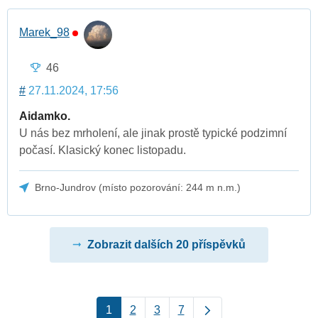
Marek_98
46
#
27.11.2024, 17:56
Aidamko.
U nás bez mrholení, ale jinak prostě typické podzimní
počasí. Klasický konec listopadu.
Brno-Jundrov (místo pozorování: 244 m n.m.)
Zobrazit dalších 20 příspěvků
1
2
3
7