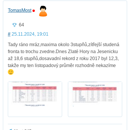
TomasMost
64
#
25.11.2024, 19:01
Tady ráno mráz,maxima okolo 3stupňů,zítřejší studená
fronta to trochu zvedne.Dnes Zlaté Hory na Jesenicku
až 18,6 stupňů,dosavadní rekord z roku 2017 byl 12,3,
takže my ten listopadový průměr rozhodně nekazíme