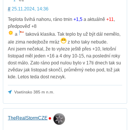
#
25.11.2024, 14:36
Teplota švihá nahoru, ráno tmin
+1,5
a aktuálně
+11
,
předpověď +8
a
taková klasika. Tak teplo by už být dál nemělo,
ale zima nedejbože mráz
z toho taky nebude.
Ani jsem nečekal, že to vyleze ještě přes +10, letošní
listopad měl jeden +16 a 4 dny 10-15, na poslední roky
dost málo. Zato ráno pod nulou bylo v 17ti dnech tak su
zvědav jak listopad skončí, průměrný nebo pod, tož jak
kde. Letos teda dost nezvyk.
Vsetínsko 385 m n.m.
TheRealStormCZE