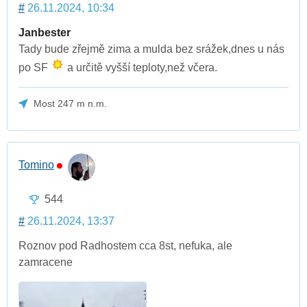
#
26.11.2024, 10:34
Janbester
Tady bude zřejmě zima a mulda bez srážek,dnes u nás
po SF
a určitě vyšší teploty,než včera.
Most 247 m n.m.
Tomino
544
#
26.11.2024, 13:37
Roznov pod Radhostem cca 8st, nefuka, ale
zamracene