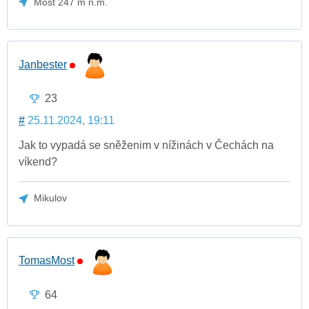
Most 247 m n.m.
Janbester
23
#
25.11.2024, 19:11
Jak to vypadá se sněženim v nížinách v Čechách na
víkend?
Mikulov
TomasMost
64