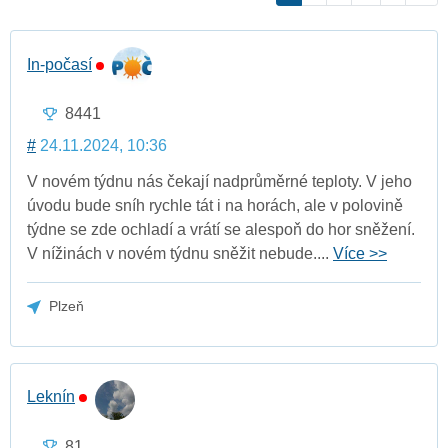
In-počasí
8441
#
24.11.2024, 10:36
V novém týdnu nás čekají nadprůměrné teploty. V jeho
úvodu bude sníh rychle tát i na horách, ale v polovině
týdne se zde ochladí a vrátí se alespoň do hor sněžení.
V nížinách v novém týdnu sněžit nebude....
Více >>
Plzeň
Leknín
81