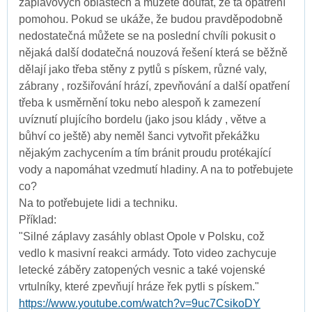
záplavových oblastech a můžete doufat, že ta opatření
pomohou. Pokud se ukáže, že budou pravděpodobně
nedostatečná můžete se na poslední chvíli pokusit o
nějaká další dodatečná nouzová řešení která se běžně
dělají jako třeba stěny z pytlů s pískem, různé valy,
zábrany , rozšiřování hrází, zpevňování a další opatření
třeba k usměrnění toku nebo alespoň k zamezení
uvíznutí plujícího bordelu (jako jsou klády , větve a
bůhví co ještě) aby neměl šanci vytvořit překážku
nějakým zachycením a tím bránit proudu protékající
vody a napomáhat vzedmutí hladiny. A na to potřebujete
co?
Na to potřebujete lidi a techniku.
Příklad:
"Silné záplavy zasáhly oblast Opole v Polsku, což
vedlo k masivní reakci armády. Toto video zachycuje
letecké záběry zatopených vesnic a také vojenské
vrtulníky, které zpevňují hráze řek pytli s pískem."
https://www.youtube.com/watch?v=9uc7CsikoDY