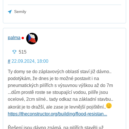
Semily
palma
515
#
22.09.2024, 18:00
Ty domy se do záplavových oblastí staví již dávno..
podotýkám, že dnes je to možné postavit i na
pneumatických pilířích s výsuvnou výškou až do 7m
...dům prostě roste se stoupající vodou, pilíře jsou
ocelové, 2cm silné.. tady odkaz na základní stavbu..
akorát je to dražší, ale zase je levnější pojištění..
https://theconstructor.org/building/flood-resistan...
Řešení jsou dávno známá, na pilířích stavěli už