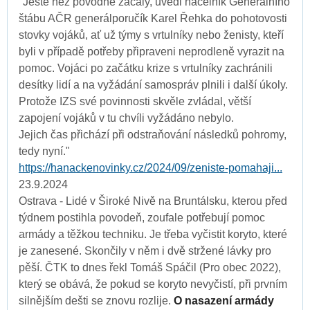
"Ještě než povodně začaly, uvedl náčelník Generálního
štábu AČR generálporučík Karel Řehka do pohotovosti
stovky vojáků, ať už týmy s vrtulníky nebo ženisty, kteří
byli v případě potřeby připraveni neprodleně vyrazit na
pomoc. Vojáci po začátku krize s vrtulníky zachránili
desítky lidí a na vyžádání samospráv plnili i další úkoly.
Protože IZS své povinnosti skvěle zvládal, větší
zapojení vojáků v tu chvíli vyžádáno nebylo.
Jejich čas přichází při odstraňování následků pohromy,
tedy nyní."
https://hanackenovinky.cz/2024/09/zeniste-pomahaji...
23.9.2024
Ostrava - Lidé v Široké Nivě na Bruntálsku, kterou před
týdnem postihla povodeň, zoufale potřebují pomoc
armády a těžkou techniku. Je třeba vyčistit koryto, které
je zanesené. Skončily v něm i dvě stržené lávky pro
pěší. ČTK to dnes řekl Tomáš Spáčil (Pro obec 2022),
který se obává, že pokud se koryto nevyčistí, při prvním
silnějším dešti se znovu rozlije.
O nasazení armády