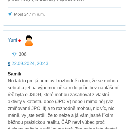
Most 247 m n.m.
Yurri
306
#
22.09.2024, 20:43
Samik
No tak to prr, já nemluvil rozhodně o tom, že se mohou
sebrat a jet na výpomoc někam do prčic bez nahlášení,
řeč byla o JSDH, které mohou zasahovat z vlastní
aktivity v katastru obce (JPO V) nebo i mimo něj (viz
zmiňované JPO III) a to rozhodně mohou, nic víc, nic
méně, vy jste tvrdil, že to nelze a já vám jasně říkám
běžnou praktickou realitu, ČÁP neví vůbec proč