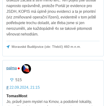
diskuze začala a střílí mimo terč. Ten pojeb jste dostal
naprosto oprávněně, protože Portál je evidence pro
JSDH, KOPIS má úplně jinou evidenci a ta je prioritní
(viz zmiňované operační řízení), evidentně v tom ještě
potřebujete trochu doladit, ale třeba jsme si jen
nerozuměli, ale každopádně 4x se takové pitomosti
věnovat nehodlám.
Moravské Budějovice (okr. Třebíč) 460 m.n.m.
palma
515
#
22.09.2024, 21:15
TomasMost
Jo, právě jsem myslel na Krnov, a podobné lokality,