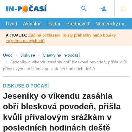
Přejít
na
hlavní
obsah
Úvod
Aktuálně
Radar
Předpověď
Numerický model
Začíná ochlazení, místy přeháňky nebo bouřky,
AKTUALITA:
zejména na východě
Úvod
Diskuse
Články na In-počasí
Jeseníky o víkendu zasáhla obří blesková povodeň, přišla kvůli
přívalovým srážkám v posledních hodinách deště
DISKUSE O POČASÍ
Jeseníky o víkendu zasáhla
obří blesková povodeň, přišla
kvůli přívalovým srážkám v
posledních hodinách deště