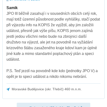
Samik
JPO III běžně zasahují i v sousedních obcích celý rok,
mají totiž územní působnost podle vyhlášky, stačí podat
při výjezdu info na KOPIS že vyjíždí, aby jim založili
událost, přesně jak výše píšu, KOPIS jenom zajímá
jestli jedou všichni nebo bude na zbrojnici další
družstvo na výjezd, ale jet na povodně na vyžádání
krizového štábu zasaženého kraje kdoví kam je úplné
jiné kafe a mimo standartní poplachový plán a speci
událost.
P.S. Teď jezdí na povodně kde kdo (jednotky JPO V) a
opět je to speci událost a nikdo nikomu nebrání.
Moravské Budějovice (okr. Třebíč) 460 m.n.m.