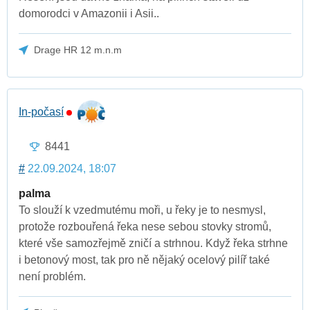
domorodci v Amazonii i Asii..
Drage HR 12 m.n.m
In-počasí
8441
#
22.09.2024, 18:07
palma
To slouží k vzedmutému moři, u řeky je to nesmysl,
protože rozbouřená řeka nese sebou stovky stromů,
které vše samozřejmě zničí a strhnou. Když řeka strhne
i betonový most, tak pro ně nějaký ocelový pilíř také
není problém.