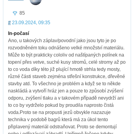
85
#
23.09.2024, 09:35
In-počasí
Ano, u takových záplav/povodní jako jsou tyto je po
rozvodněném toku odnášeno velké množství materiálu.
Může to být prakticky cololiv od naštípaných polínek na
topení přes vetve, suché kusy stromů, celé stromy až po
to co voda díky této již plující hmotě strhla tedy mosty,
různé části staveb zejména střešní konstrukce, dřevěné
stavby atd. To všechno je problém a když se to někde
naskládá a vytvoří hráz jen a pouze to způsobí zvýšení
odporu, zvýšení tlaku a v takovém případě nevydrží ani
to co by vydrželo pokud by proudila naprosto čistá
voda.Proto se na propusti jezů obvykle nazazuje
technika v podobě bagrů která má za úkol tento
připlavený materiál odstraňovat. Proto se demontují
nebo i odřezávají zábradlí. Upřímně řečeno kdyby