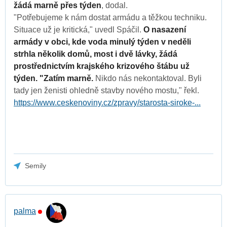
žádá marně přes týden
, dodal.
"Potřebujeme k nám dostat armádu a těžkou techniku.
Situace už je kritická," uvedl Spáčil.
O nasazení
armády v obci, kde voda minulý týden v neděli
strhla několik domů, most i dvě lávky, žádá
prostřednictvím krajského krizového štábu už
týden. "Zatím marně.
Nikdo nás nekontaktoval. Byli
tady jen ženisti ohledně stavby nového mostu," řekl.
https://www.ceskenoviny.cz/zpravy/starosta-siroke-...
Semily
palma