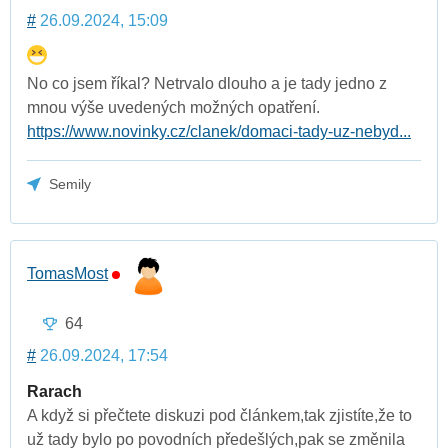
#
26.09.2024, 15:09
No co jsem říkal? Netrvalo dlouho a je tady jedno z
mnou výše uvedených možných opatření.
https://www.novinky.cz/clanek/domaci-tady-uz-nebyd...
Semily
TomasMost
64
#
26.09.2024, 17:54
Rarach
A když si přečtete diskuzi pod článkem,tak zjistíte,že to
už tady bylo po povodních předešlých,pak se změnila