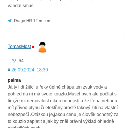
vandalismus.
Drage HR 12 m.n.m
TomasMost
64
#
26.09.2024, 18:30
palma
Já ty lidi žijící u řeky úplně chápu,ten zvuk vody a
pohled na ní má svoje kouzlo.Musel bych ale počítat s
tím,že mi nemovitost nikdo nepojistí a že třeba nebudu
mít přívod plynu či elektřiny,prostě takový žití na vlastní
nebezpečí .Otázkou je,jakou cenu je člověk ochotný za
to kouzlo zaplatit a jak by zněl právní výklad ohledně