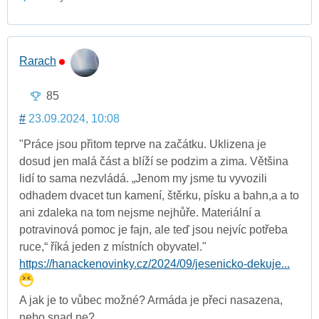
Rarach
85
#
23.09.2024, 10:08
"Práce jsou přitom teprve na začátku. Uklizena je
dosud jen malá část a blíží se podzim a zima. Většina
lidí to sama nezvládá. „Jenom my jsme tu vyvozili
odhadem dvacet tun kamení, štěrku, písku a bahn,a a to
ani zdaleka na tom nejsme nejhůře. Materiální a
potravinová pomoc je fajn, ale teď jsou nejvíc potřeba
ruce,“ říká jeden z místních obyvatel."
https://hanackenovinky.cz/2024/09/jesenicko-dekuje...
A jak je to vůbec možné? Armáda je přeci nasazena,
nebo snad ne?