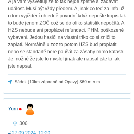
A já vám vysvětlují že to tak nejde zpětně si zadávat
událost. Musí být vždy předem. A jinak co teď za info už
o tom vyjíždění ohledně povodní když nepošle kopis tak
to bude jenom ZOČ což se do ofiko statistik nepočítá. A
HZS nebude ani proplácet refundaci, PHM, poškozené
vybavení. Jedou hasiči na vlastní triko co si zničí to
zaplatí. Normálně u zoz to potom HZS buď proplatit
nebo se standartě bere paušál za zásahy mimo katastr.
Je možné že jste to myslel jinak ale napsal jste to jak
jste napsal.
Sádek (10km západně od Opavy) 360 m.n.m
Yurri
306
#
27.09.2024, 12:20