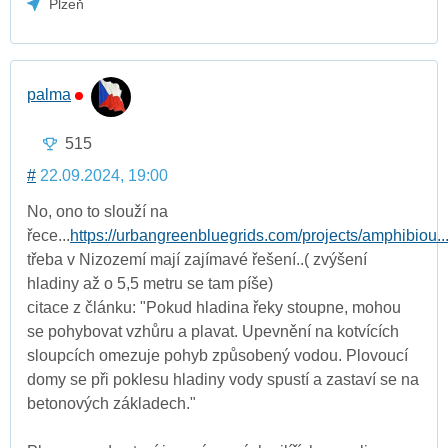
Plzeň
palma
515
#
22.09.2024, 19:00
No, ono to slouží na
řece...
https://urbangreenbluegrids.com/projects/amphibiou..
třeba v Nizozemí mají zajímavé řešení..( zvýšení
hladiny až o 5,5 metru se tam píše)
citace z článku: "Pokud hladina řeky stoupne, mohou
se pohybovat vzhůru a plavat. Upevnění na kotvících
sloupcích omezuje pohyb způsobený vodou. Plovoucí
domy se při poklesu hladiny vody spustí a zastaví se na
betonových základech."