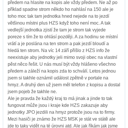
předem na hlasite na kopis ale vždy předem. Ne až po
příklad spadne strom někdo ho nahlásí na 150 ale je
toho moc tak tam jednotka hned nejede na to jezdí
většinou místni plus HZS když toho není moc. A tak
vedlejší jednotka zjistí že tam je strom tak vyjede
poreze s tím že to ohlásí později. A za hodinu se místní
vrátí a je poslána na ten strom a pak jezdí bloudí a
hledá ten strom. Na víc 14 září přišlo z HZS info že
neexistuje aby jednotky jeli mimo svoji obec na vlastní
pěst něco řešit. U nás musí být vždy hlášeno všechno
předem a záleží na kopis zda to schválí. Letos jednou
jsem si takhle oznámil událost zpětně v portale na
hmyz. A druhý den už jsem měl telefon z kopisu a dostal
jsem pojeb že takhle ne.
Ale je pravda že každý kraj to má jinak a jinde to tak
fungovat může jsou i kraje kde HZS zakazuje aby
jednotky JPO jezdili na hmyz protože jsou na to firmy.
Mezi hasiči je známo že HZS MSK je stát ve státě ale
jde to taky vidět na té úrovni atd. Ale jak říkám jak jsme