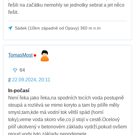
řešili na začátku nemohly se jednotky sebrat a jet něco
řešit.
Sádek (10km západně od Opavy) 360 m.n.m
TomasMost
64
#
22.09.2024, 20:11
In-počasí
Není řeka jako řeka,na spodních tocích voda postupně
stoupá a rozlévá se mimo koryto a tam by pilíře měly
smysl,tam,kde má vodní tok větší spád (horní
toky),veme voda skoro vše,co jí stojí v cestě.Ocelový
pilíř ukotvený v betonovém základu vydrží,pokud ovšem
proud vody tyto základy nepodemele.