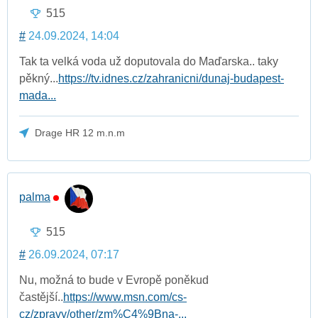
515
#
24.09.2024, 14:04
Tak ta velká voda už doputovala do Maďarska.. taky
pěkný...
https://tv.idnes.cz/zahranicni/dunaj-budapest-
mada...
Drage HR 12 m.n.m
palma
515
#
26.09.2024, 07:17
Nu, možná to bude v Evropě poněkud
častější..
https://www.msn.com/cs-
cz/zpravy/other/zm%C4%9Bna-...