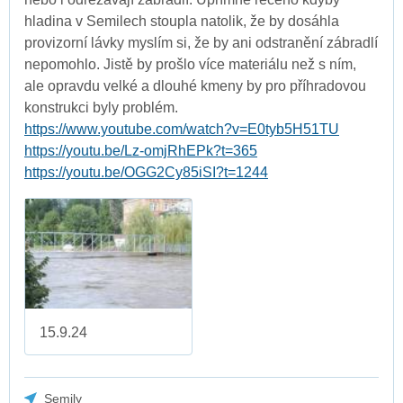
hladina v Semilech stoupla natolik, že by dosáhla
provizorní lávky myslím si, že by ani odstranění zábradlí
nepomohlo. Jistě by prošlo více materiálu než s ním,
ale opravdu velké a dlouhé kmeny by pro příhradovou
konstrukci byly problém.
https://www.youtube.com/watch?v=E0tyb5H51TU
https://youtu.be/Lz-omjRhEPk?t=365
https://youtu.be/OGG2Cy85iSI?t=1244
15.9.24
Semily