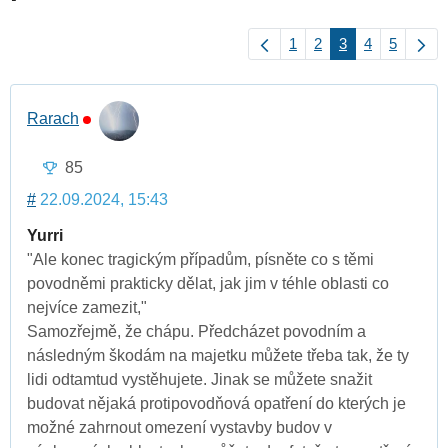
1
2
3
4
5
Rarach
85
#
22.09.2024, 15:43
Yurri
"Ale konec tragickým případům, písněte co s těmi
povodněmi prakticky dělat, jak jim v téhle oblasti co
nejvíce zamezit,"
Samozřejmě, že chápu. Předcházet povodním a
následným škodám na majetku můžete třeba tak, že ty
lidi odtamtud vystěhujete. Jinak se můžete snažit
budovat nějaká protipovodňová opatření do kterých je
možné zahrnout omezení vystavby budov v