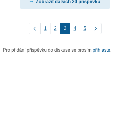
Zobrazit dalších 20 příspěvků
1
2
3
4
5
Pro přidání příspěvku do diskuse se prosím
přihlaste
.