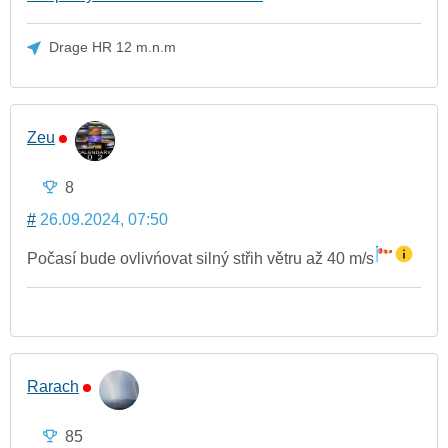
Drage HR 12 m.n.m
Zeu
8
#
26.09.2024, 07:50
Počasí bude ovlivńovat silný střih větru až 40 m/s
Rarach
85