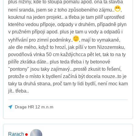
plus nížiny, kde to stoupá pomalu apod. ona ta stavba
není sranda, jsem se z toho způsobeného zájmu..
,
kouknul na jeden projekt.. a třeba je tam pilíř uprostřed
kterého vedou přípoje, odpady v druhém, případně plyn
v pružném přípoji apod. plus je tam u vody a odpadů i
vyhřívání pro zimní podmínky..
, mají to vymakané,
ale dle mého, když to hrozí, jak píší v tom Nizozemsku,
povodňová vlnka 50 cm každýchcca pět let, tak to na ty
pilíře zkrátka dáte.. plus teda třeba i ty betonové
"pontony" jsou taky zajímavý...prostě zkusit to řešení,
protože o místo k bydlení začíná být docela nouze..to je
taky ta druhá strana, proč tam ty lidi bydlí, není moc kam
jít.. třeba..
Drage HR 12 m.n.m
Rarach