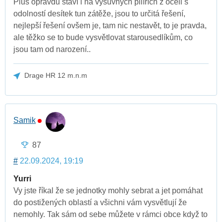
Plus opravdu staví i na výsuvných pilířích z oceli s
odolností desítek tun zátěže, jsou to určitá řešení,
nejlepší řešení ovšem je, tam nic nestavět, to je pravda,
ale těžko se to bude vysvětlovat starousedlíkům, co
jsou tam od narození..
Drage HR 12 m.n.m
Samik
87
#
22.09.2024, 19:19
Yurri
Vy jste říkal že se jednotky mohly sebrat a jet pomáhat
do postižených oblastí a všichni vám vysvětlují že
nemohly. Tak sám od sebe můžete v rámci obce když to