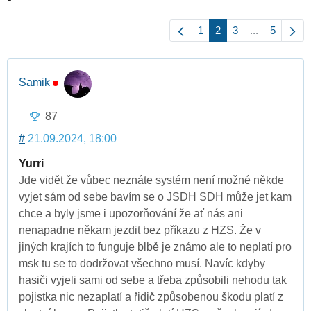
1
2
3
...
5
Samik
87
#
21.09.2024, 18:00
Yurri
Jde vidět že vůbec neznáte systém není možné někde
vyjet sám od sebe bavím se o JSDH SDH může jet kam
chce a byly jsme i upozorňování že ať nás ani
nenapadne někam jezdit bez příkazu z HZS. Že v
jiných krajích to funguje blbě je známo ale to neplatí pro
msk tu se to dodržovat všechno musí. Navíc kdyby
hasiči vyjeli sami od sebe a třeba způsobili nehodu tak
pojistka nic nezaplatí a řidič způsobenou škodu platí z