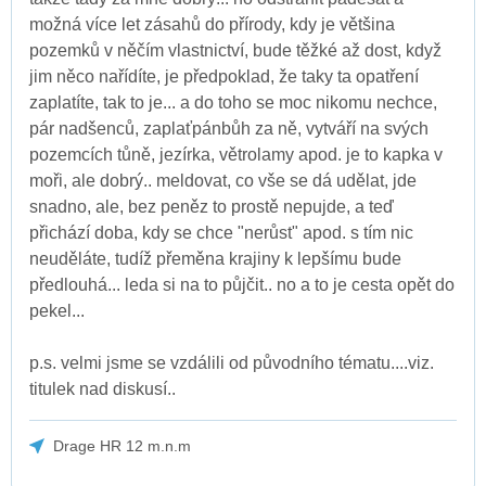
možná více let zásahů do přírody, kdy je většina
pozemků v něčím vlastnictví, bude těžké až dost, když
jim něco nařídíte, je předpoklad, že taky ta opatření
zaplatíte, tak to je... a do toho se moc nikomu nechce,
pár nadšenců, zaplaťpánbůh za ně, vytváří na svých
pozemcích tůně, jezírka, větrolamy apod. je to kapka v
moři, ale dobrý.. meldovat, co vše se dá udělat, jde
snadno, ale, bez peněz to prostě nepujde, a teď
přichází doba, kdy se chce "nerůst" apod. s tím nic
neuděláte, tudíž přeměna krajiny k lepšímu bude
předlouhá... leda si na to půjčit.. no a to je cesta opět do
pekel...
p.s. velmi jsme se vzdálili od původního tématu....viz.
titulek nad diskusí..
Drage HR 12 m.n.m