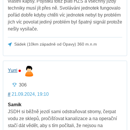
vlastní kapsy. Pojistku totiž platí HZS a všechny jízdy
techniky musí jít přes ně. Svoláváni jednotek fungovalo
pořád dobře kdyby chtěli víc jednotek nebyl by problém
jich víc povolat jediný problém byl špatný signál protože
nešly vysílače.
Sádek (10km západně od Opavy) 360 m.n.m
Yurri
306
#
21.09.2024, 19:10
Samik
JSDH si běžně jezdí sami odstraňovat stromy, čerpat
vodu ze sklepů, pročišťovat kanalizace a na operační
stačí dát vědět, aby s tím počítali, že nejsou na