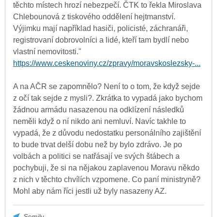
těchto místech hrozí nebezpečí. ČTK to řekla Miroslava
Chlebounová z tiskového oddělení hejtmanství.
Výjimku mají například hasiči, policisté, záchranáři,
registrovaní dobrovolníci a lidé, kteří tam bydlí nebo
vlastní nemovitosti."
https://www.ceskenoviny.cz/zpravy/moravskoslezsky-...
A na AČR se zapomnělo? Není to o tom, že když sejde
z očí tak sejde z mysli?. Zkrátka to vypadá jako bychom
žádnou armádu nasazenou na odklízení následků
neměli když o ní nikdo ani nemluví. Navíc takhle to
vypadá, že z důvodu nedostatku personálního zajištění
to bude trvat delší dobu než by bylo zdrávo. Je po
volbách a politici se natřásají ve svých štábech a
pochybuji, že si na nějakou zaplavenou Moravu někdo
z nich v těchto chvílích vzpomene. Co paní ministryně?
Mohl aby nám říci jestli už byly nasazeny AZ.
Semily