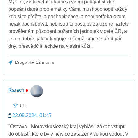
Myslím, že to velmi dlouhé a velmi polopatistické
popsání dané problematiky Vámi, musí pochopit každý,
kdo si to přečte, a pochopit chce, a není potřeba o tom
nějak pochybovat, neb jsou to postupy založené na léty
prověřeném působení požárních jednotek v celé ČR, a
je jen dobře, jak to funguje, o čemž jsme se před pár
dny, přesvědčili leckde na vlastní kůži..
Drage HR 12 m.n.m
Rarach
85
#
22.09.2024, 01:47
"Ostrava - Moravskoslezský kraj vyhlásil zákaz vstupu
do oblastí, které byly nejvíce zasaženy velkou vodou. V