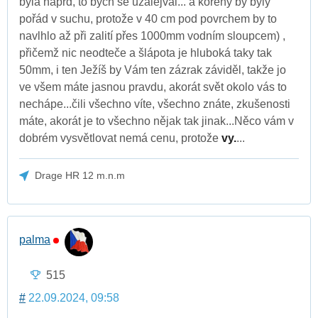
byla naprd, to bych se uzalejval... a kořeny by byly
pořád v suchu, protože v 40 cm pod povrchem by to
navlhlo až při zalití přes 1000mm vodním sloupcem) ,
přičemž nic neodteče a šlápota je hluboká taky tak
50mm, i ten Ježíš by Vám ten zázrak záviděl, takže jo
ve všem máte jasnou pravdu, akorát svět okolo vás to
nechápe...čili všechno víte, všechno znáte, zkušenosti
máte, akorát je to všechno nějak tak jinak...Něco vám v
dobrém vysvětlovat nemá cenu, protože
vy.
...
Drage HR 12 m.n.m
palma
515
#
22.09.2024, 09:58