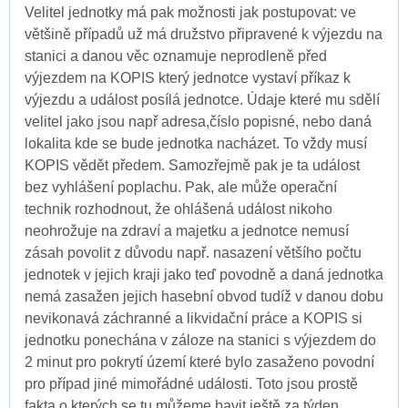
Velitel jednotky má pak možnosti jak postupovat: ve
většině případů už má družstvo připravené k výjezdu na
stanici a danou věc oznamuje neprodleně před
výjezdem na KOPIS který jednotce vystaví příkaz k
výjezdu a událost posílá jednotce. Údaje které mu sdělí
velitel jako jsou např adresa,číslo popisné, nebo daná
lokalita kde se bude jednotka nacházet. To vždy musí
KOPIS vědět předem. Samozřejmě pak je ta událost
bez vyhlášení poplachu. Pak, ale může operační
technik rozhodnout, že ohlášená událost nikoho
neohrožuje na zdraví a majetku a jednotce nemusí
zásah povolit z důvodu např. nasazení většího počtu
jednotek v jejich kraji jako teď povodně a daná jednotka
nemá zasažen jejich hasební obvod tudíž v danou dobu
nevikonavá záchranné a likvidační práce a KOPIS si
jednotku ponechána v záloze na stanici s výjezdem do
2 minut pro pokrytí území které bylo zasaženo povodní
pro případ jiné mimořádné události. Toto jsou prostě
fakta o kterých se tu můžeme bavit ještě za týden.