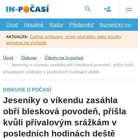
Přejít
na
hlavní
obsah
Úvod
Aktuálně
Radar
Předpověď
Numerický model
Začíná ochlazení, místy přeháňky nebo bouřky,
AKTUALITA:
zejména na východě
Úvod
Diskuse
Články na In-počasí
Jeseníky o víkendu zasáhla obří blesková povodeň, přišla kvůli
přívalovým srážkám v posledních hodinách deště
DISKUSE O POČASÍ
Jeseníky o víkendu zasáhla
obří blesková povodeň, přišla
kvůli přívalovým srážkám v
posledních hodinách deště