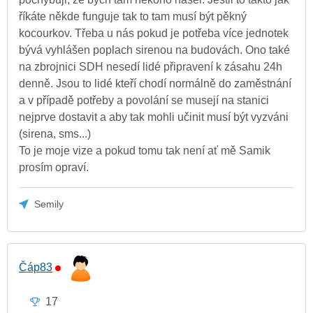
říkáte někde funguje tak to tam musí být pěkný
kocourkov. Třeba u nás pokud je potřeba více jednotek
bývá vyhlášen poplach sirenou na budovách. Ono také
na zbrojnici SDH nesedí lidé připravení k zásahu 24h
denně. Jsou to lidé kteří chodí normálně do zaměstnání
a v případě potřeby a povolání se musejí na stanici
nejprve dostavit a aby tak mohli učinit musí být vyzváni
(sirena, sms...)
To je moje vize a pokud tomu tak není ať mě Samik
prosím opraví.
Semily
Čáp83
17