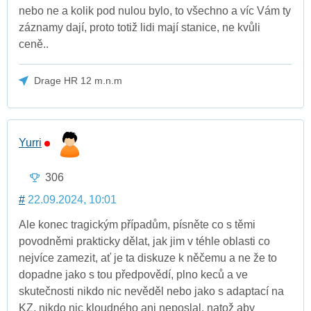
nebo ne a kolik pod nulou bylo, to všechno a víc Vám ty
záznamy dají, proto totiž lidi mají stanice, ne kvůli
ceně..
Drage HR 12 m.n.m
Yurri
306
#
22.09.2024, 10:01
Ale konec tragickým případům, písněte co s těmi
povodněmi prakticky dělat, jak jim v téhle oblasti co
nejvíce zamezit, ať je ta diskuze k něčemu a ne že to
dopadne jako s tou předpovědí, plno keců a ve
skutečnosti nikdo nic nevěděl nebo jako s adaptací na
KZ, nikdo nic kloudného ani neposlal, natož aby