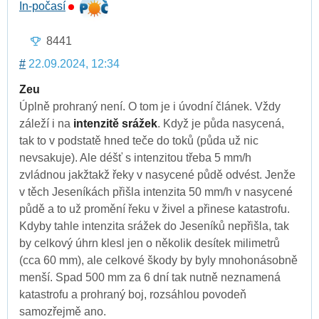
In-počasí
8441
#
22.09.2024, 12:34
Zeu
Úplně prohraný není. O tom je i úvodní článek. Vždy
záleží i na
intenzitě srážek
. Když je půda nasycená,
tak to v podstatě hned teče do toků (půda už nic
nevsakuje). Ale déšť s intenzitou třeba 5 mm/h
zvládnou jakžtakž řeky v nasycené půdě odvést. Jenže
v těch Jeseníkách přišla intenzita 50 mm/h v nasycené
půdě a to už promění řeku v živel a přinese katastrofu.
Kdyby tahle intenzita srážek do Jeseníků nepřišla, tak
by celkový úhrn klesl jen o několik desítek milimetrů
(cca 60 mm), ale celkové škody by byly mnohonásobně
menší. Spad 500 mm za 6 dní tak nutně neznamená
katastrofu a prohraný boj, rozsáhlou povodeň
samozřejmě ano.