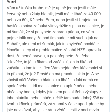
Yurri
Vám už trošku hrabe, mě je uplně jedno jestli máte
červený nebo žlutý blatník, jestli máte liháč za 40 000
nebo za 60-, Kč nebo Euro, nebo jestli si hrajete na
hasiče a sotva zafouká vítr vyrážíte s pilou na silnice, je
mi šumák, že si posypete zahradu půdou, co vám
pojme tolik vody, že pod tím budete mít sucho jak na
Sahaře, ale není mi šumák, jak tu zbytečně povídáte
člověku, který ví o problematice zásahů HZS opravdu
dost, že nemá pravdu, a pak přepnete, že třeba
"cĺověče, to já tu říkám od začátku", on to říká od
začátku, o tom to je...Jen Vám nejde přes klávesnici si
to přiznat, že jo? Prostě on má pravdu, tak to je..A se
závistí vůči Vašemu blatníku a liháči to fakt nemá co
společného...Lidi mají stanice na uplně něco jiného,
občas by bodlo, kdyby jste sem poslal třeba výstupy z
toho blatníku nebo liháče, určitě tam bude dobrý SW na
tvorbu křivek, průměrů, záznamů v čase apod. přece by
jste nevstával, aby jste ráno věděl, jestli v noci mrzlo