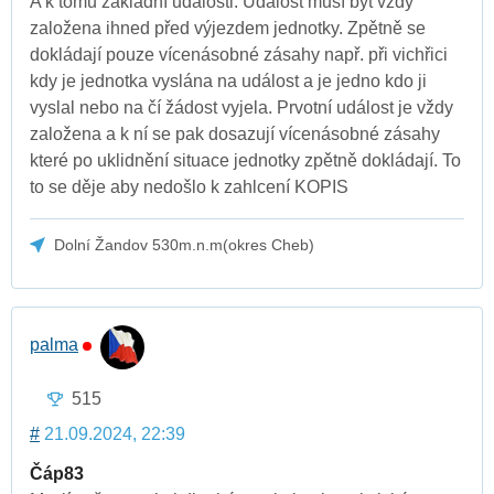
A k tomu základní události. Událost musí být vždy
založena ihned před výjezdem jednotky. Zpětně se
dokládají pouze vícenásobné zásahy např. při vichřici
kdy je jednotka vyslána na událost a je jedno kdo ji
vyslal nebo na čí žádost vyjela. Prvotní událost je vždy
založena a k ní se pak dosazují vícenásobné zásahy
které po uklidnění situace jednotky zpětně dokládají. To
to se děje aby nedošlo k zahlcení KOPIS
Dolní Žandov 530m.n.m(okres Cheb)
palma
515
#
21.09.2024, 22:39
Čáp83