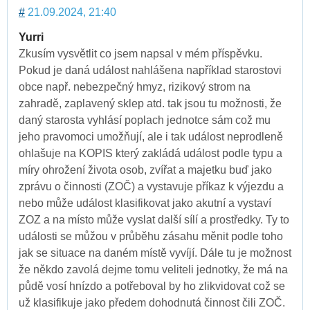
#
21.09.2024, 21:40
Yurri
Zkusím vysvětlit co jsem napsal v mém příspěvku.
Pokud je daná událost nahlášena například starostovi
obce např. nebezpečný hmyz, rizikový strom na
zahradě, zaplavený sklep atd. tak jsou tu možnosti, že
daný starosta vyhlásí poplach jednotce sám což mu
jeho pravomoci umožňují, ale i tak událost neprodleně
ohlašuje na KOPIS který zakládá událost podle typu a
míry ohrožení života osob, zvířat a majetku buď jako
zprávu o činnosti (ZOČ) a vystavuje příkaz k výjezdu a
nebo může událost klasifikovat jako akutní a vystaví
ZOZ a na místo může vyslat další sílí a prostředky. Ty to
události se můžou v průběhu zásahu měnit podle toho
jak se situace na daném místě vyvíjí. Dále tu je možnost
že někdo zavolá dejme tomu veliteli jednotky, že má na
půdě vosí hnízdo a potřeboval by ho zlikvidovat což se
už klasifikuje jako předem dohodnutá činnost čili ZOČ.