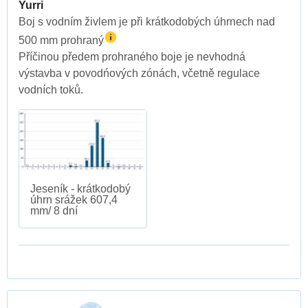
Yurri
Boj s vodním živlem je při krátkodobých úhrnech nad
500 mm prohraný
Příčinou předem prohraného boje je nevhodná
výstavba v povodńových zónách, včetně regulace
vodních toků.
Jeseník - krátkodobý
úhrn srážek 607,4
mm/ 8 dní