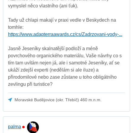
vymyslel něco vlastního (ani ťuk).
Tady už chlapi makají v praxi vedle v Beskydech na
tomhle:
https://www.adapterraawards.cz/cs/Zadrzovani-vody-...
Jasně Jeseníky skalnatější podloží a méně
povrchového organického materiálu, Vaše návrhy co s
tím tam uvítám nejen já, ale i samotné Jeseníky, ať se
ukáží zdejší experti (nedělám si ale iluze) a
přirodomilové nebo zase zůstane u toho obligátního
zevlingu při turistice?
Moravské Budějovice (okr. Třebíč) 460 m.n.m.
palma