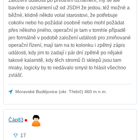
založení události po prvotním oznámení, my se ale
bavíme o oznámení už od JSDH že jedou, též možné a
běžné, klidně někdo volal starostovi, že potřebuje
cokoliv nebo ho požádal osobně nebo mohl požádat
přes někoho jiného, operační je tam v tomhle případě
jen formálně v podobě založení události pro zmiňované
operační řízení, mají tam na to kolonku i zpětný zápis
události, kdy jim to zadají i pár dní zpětně po nějaké
takové kalamitě, kdy těch stromů či sklepů jsou tam
mraky, logicky by to nedávalo smysl to hlásit všechno
zvlášť.
Moravské Budějovice (okr. Třebíč) 460 m.n.m.
Čáp83
17