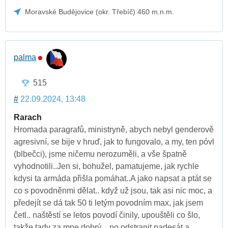
Moravské Budějovice (okr. Třebíč) 460 m.n.m.
palma
515
#
22.09.2024, 13:48
Rarach
Hromada paragrafů, ministryně, abych nebyl genderově
agresivní, se bije v hruď, jak to fungovalo, a my, ten póvl
(blbečci), jsme ničemu nerozuměli, a vše špatně
vyhodnotili..Jen si, bohužel, pamatujeme, jak rychle
kdysi ta armáda přišla pomáhat..A jako napsat a ptát se
co s povodněnmi dělat.. když už jsou, tak asi nic moc, a
předejít se dá tak 50 ti letým povodním max, jak jsem
četl.. naštěstí se letos povodí činily, upouštěli co šlo,
takže tady za mne dobrý... no odstranit padesát a