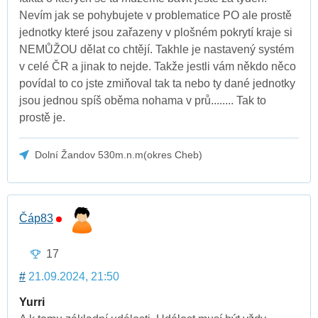
Nevím jak se pohybujete v problematice PO ale prostě
jednotky které jsou zařazeny v plošném pokrytí kraje si
NEMŮŽOU dělat co chtějí. Takhle je nastavený systém
v celé ČR a jinak to nejde. Takže jestli vám někdo něco
povídal to co jste zmiňoval tak ta nebo ty dané jednotky
jsou jednou spíš oběma nohama v prů........ Tak to
prostě je.
Dolní Žandov 530m.n.m(okres Cheb)
Čáp83
17
#
21.09.2024, 21:50
Yurri