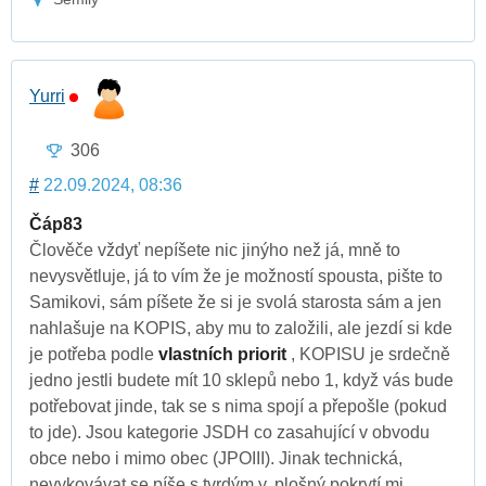
Yurri
306
#
22.09.2024, 08:36
Čáp83
Člověče vždyť nepíšete nic jinýho než já, mně to
nevysvětluje, já to vím že je možností spousta, pište to
Samikovi, sám píšete že si je svolá starosta sám a jen
nahlašuje na KOPIS, aby mu to založili, ale jezdí si kde
je potřeba podle
vlastních priorit
, KOPISU je srdečně
jedno jestli budete mít 10 sklepů nebo 1, když vás bude
potřebovat jinde, tak se s nima spojí a přepošle (pokud
to jde). Jsou kategorie JSDH co zasahující v obvodu
obce nebo i mimo obec (JPOIII). Jinak technická,
nevykovávat se píše s tvrdým y, plošný pokrytí mi