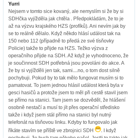
Yurri
Nejsem v tomto sice kovaný, ale nemyslím si že by si
SDHčka vyjížděla jak chtěla . Předpokládám, že to je
až na výzvu krajského HZS (profíků). Ani nevím jak by
se to reálně dělalo. Když někdo hlásí událost tak na
150 nebo 112 (případně to předá ze své tísňovky
Policie) takže to přijde na HZS. Težko výzva z
operačního přijde na SDH. Až když je vyhodnoceno, že
je součinnost SDH potřebná jsou povoláni do akce. A
že by si vyjížděli jen tak, sami....no, o tom dost silně
pochybuji. Pokud by to tak mělo fungovat musím si to
pamatovat. To jsem jednou hlásil událost která byla v
gesci hasičů a protože jsem to měl při cestě stavil jsem
se přímo na stanici. Tam jsem se dozvěděl, že hlášení
osobně nestačí a musí to jít přes operační středisko
takže i když jsem stál přímo na stanici byl nutný
telefonát na tísňovou linku. Kdyby to fungovalo jak
říkáte stavím se příště ve zbrojnici SDH
. I když
pochybuji, že bych tam někoho našel. Jestli to takto jak