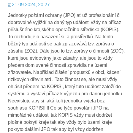
#
21.09.2024, 20:27
Jednotky požární ochrany (JPO) ať už profesionální či
dobrovolné vyjíždí na daný typ události vždy na příkaz
příslušného krajského operačního střediska (KOPIS).
To rozhoduje o nasazení sil a prostředků. Na tento
běžný typ událostí se pak zpracovává tzv. zpráva o
zásahu (ZOZ). Dále jsou to tzv. zprávy o činnosti (ZOČ),
které jsou evidovány jako zásahy, ale jsou to vždy
předem domluvené činnosti zpravidla na území
zřizovatele. Například čištění propustků v obci, kácení
rizikových dřevin atd . Tato činnost se, ale musí vždy
ohlásit předem na KOPIS , který tuto událost založí do
systému a vystaví příkaz k výjezdu pro danou jednotku.
Neexistuje aby si jaká koli jednotka vyjela bez
souhlasu KOPIS!!!!! Co se týče povolání JPO na
mimořádné události tak KOPIS vždy musí dodržet
plošné pokrytí kraje tak aby vždy bylo území kraje
pokryto dalšími JPO tak aby byl vždy dodržen