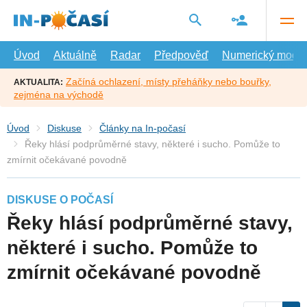
Přejít
na
hlavní
obsah
Úvod
Aktuálně
Radar
Předpověď
Numerický model
Začíná ochlazení, místy přeháňky nebo bouřky,
AKTUALITA:
zejména na východě
Úvod
Diskuse
Články na In-počasí
Řeky hlásí podprůměrné stavy, některé i sucho. Pomůže to
zmírnit očekávané povodně
DISKUSE O POČASÍ
Řeky hlásí podprůměrné stavy,
některé i sucho. Pomůže to
zmírnit očekávané povodně