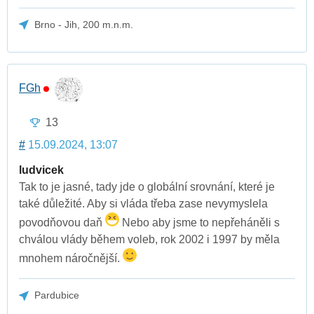
Brno - Jih, 200 m.n.m.
FGh
13
#
15.09.2024, 13:07
ludvicek
Tak to je jasné, tady jde o globální srovnání, které je
také důležité. Aby si vláda třeba zase nevymyslela
povodňovou daň
Nebo aby jsme to nepřeháněli s
chválou vlády během voleb, rok 2002 i 1997 by měla
mnohem náročnější.
Pardubice