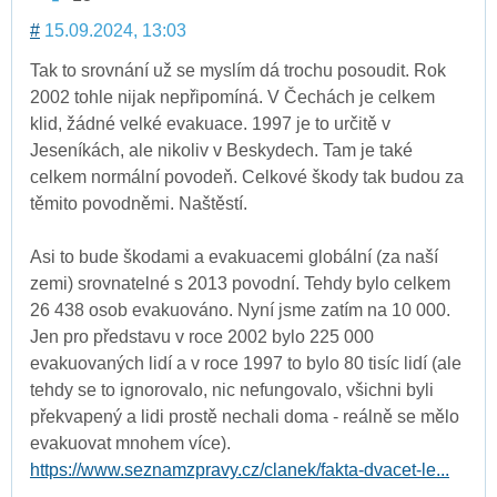
#
15.09.2024, 13:03
Tak to srovnání už se myslím dá trochu posoudit. Rok
2002 tohle nijak nepřipomíná. V Čechách je celkem
klid, žádné velké evakuace. 1997 je to určitě v
Jeseníkách, ale nikoliv v Beskydech. Tam je také
celkem normální povodeň. Celkové škody tak budou za
těmito povodněmi. Naštěstí.
Asi to bude škodami a evakuacemi globální (za naší
zemi) srovnatelné s 2013 povodní. Tehdy bylo celkem
26 438 osob evakuováno. Nyní jsme zatím na 10 000.
Jen pro představu v roce 2002 bylo 225 000
evakuovaných lidí a v roce 1997 to bylo 80 tisíc lidí (ale
tehdy se to ignorovalo, nic nefungovalo, všichni byli
překvapený a lidi prostě nechali doma - reálně se mělo
evakuovat mnohem více).
https://www.seznamzpravy.cz/clanek/fakta-dvacet-le...