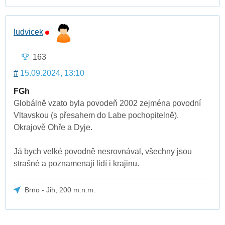
ludvicek
163
#
15.09.2024, 13:10
FGh
Globálně vzato byla povodeň 2002 zejména povodní
Vltavskou (s přesahem do Labe pochopitelně).
Okrajově Ohře a Dyje.
Já bych velké povodně nesrovnával, všechny jsou
strašné a poznamenají lidí i krajinu.
Brno - Jih, 200 m.n.m.