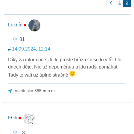
1
2
Leknín
81
#
14.09.2024, 12:14
Díky za informace. Je to prostě hrůza co se to v těchto
dnech děje. Nic už nepoměřuju a jdu radši pomáhat.
Tady to valí už úplně strašně
Vsetínsko 385 m n.m.
FGh
13