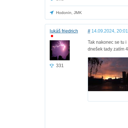
Hodonín, JMK
lukáš friedrich
#
14.09.2024, 20:01
Tak nakonec se tu i
dnešek tady zatím
331