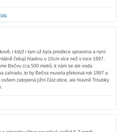
Foto
ově, i když i tam už byla predikce upravena a nyní
álně čekají hladinu o 10cm více než v roce 1997.
e Bečvu cca 500 metrů, k nám se ale voda
na zahradu, to by Bečva musela překonat rok 1997 a
t ovšem zatopená jižní část obce, ale hlavně Troubky
.