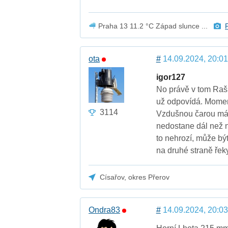
Praha 13 11.2 °C Západ slunce ...
ota
#
14.09.2024, 20:01
igor127
No právě v tom Rašk
už odpovídá. Moment
3114
Vzdušnou čarou mám
nedostane dál než 
to nehrozí, může bý
na druhé straně řeky
Císařov, okres Přerov
Ondra83
#
14.09.2024, 20:03