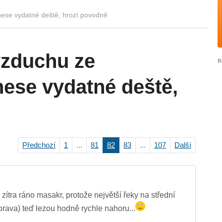
ese vydatné deště, hrozí povodně
vzduchu ze
nese vydatné deště,
Předchozí
1
...
81
82
83
...
107
Další
 zítra ráno masakr, protože největší řeky na střední
ava) teď lezou hodně rychle nahoru...