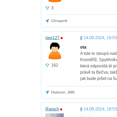
3
Chropyně
igor127
#
14.09.2024, 19:53
ota
A kde to stoupá na
Kroměříž, Spytihněv 
162
která odpovídá té p
právě ta Bečva, tak
jak bude pršet na š
Hodonín, JMK
Rarach
#
14.09.2024, 19:53