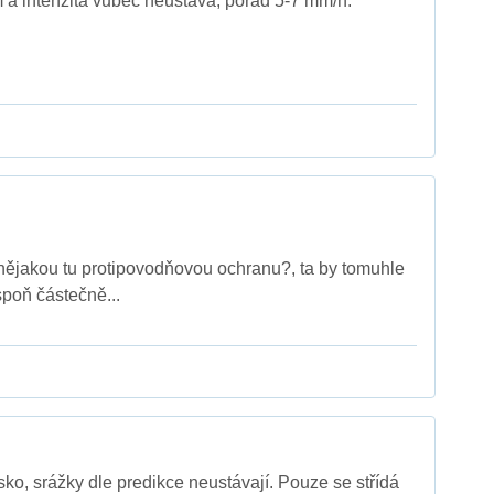
a intenzita vůbec neustává, pořád 5-7 mm/h.
nějakou tu protipovodňovou ochranu?, ta by tomuhle
spoň částečně...
o, srážky dle predikce neustávají. Pouze se střídá