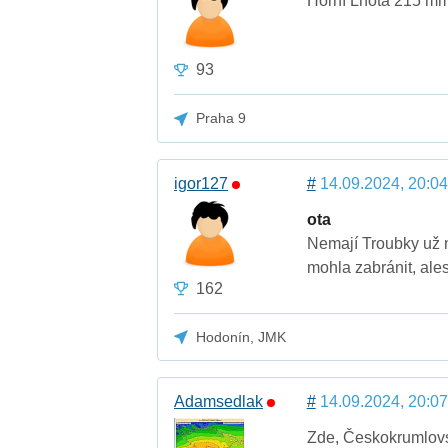
Horní Lhota 215 mm 
93
Praha 9
igor127
#
14.09.2024, 20:04
ota
Nemají Troubky už 
mohla zabránit, ale
162
Hodonín, JMK
Adamsedlak
#
14.09.2024, 20:07
Zde, Českokrumlovsk