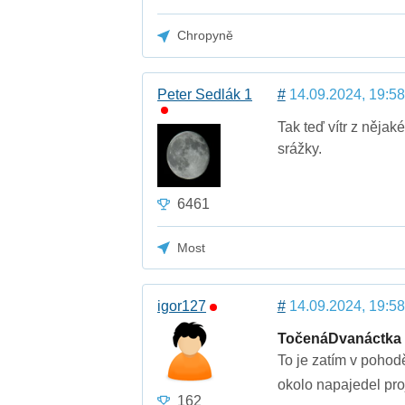
Chropyně
Peter Sedlák 1
#
14.09.2024, 19:58
Tak teď vítr z něja
srážky.
6461
Most
igor127
#
14.09.2024, 19:58
TočenáDvanáctka
To je zatím v pohodě
okolo napajedel pr
162