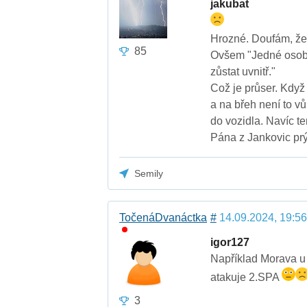
jakubat
Hrozné. Doufám, že j
85
Ovšem "Jedné osobě 
zůstat uvnitř."
Což je průser. Když
a na břeh není to vů
do vozidla. Navíc t
Pána z Jankovic prý
Semily
TočenáDvanáctka
#
14.09.2024, 19:56
igor127
Například Morava u 
atakuje 2.SPA
3