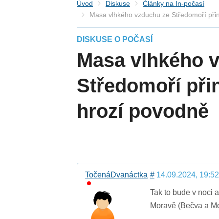
Úvod
Diskuse
Články na In-počasí
Masa vlhkého vzduchu ze Středomoří přin
DISKUSE O POČASÍ
Masa vlhkého 
Středomoří při
hrozí povodně
TočenáDvanáctka
#
14.09.2024, 19:52
Tak to bude v noci a
Moravě (Bečva a Mor