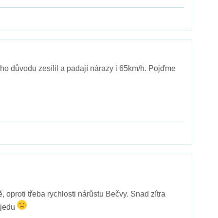
kého důvodu zesílil a padají nárazy i 65km/h. Pojďme
, oproti třeba rychlosti nárůstu Bečvy. Snad zítra
ojedu