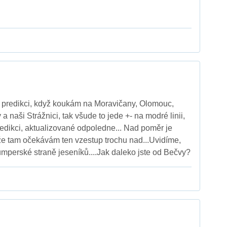
d predikci, když koukám na Moravičany, Olomouc,
a naši Strážnici, tak všude to jede +- na modré linii,
redikci, aktualizované odpoledne... Nad poměr je
že tam očekávám ten vzestup trochu nad...Uvidíme,
umperské straně jeseníků....Jak daleko jste od Bečvy?