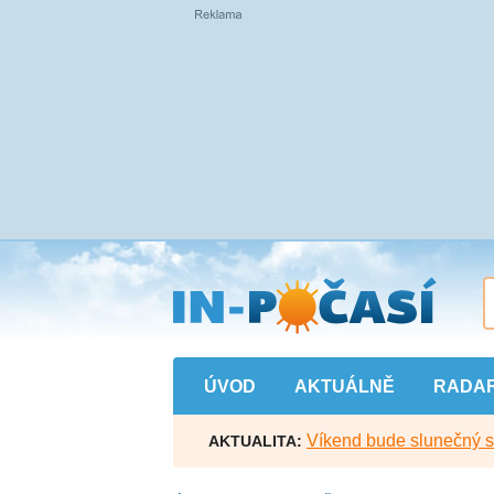
Přejít
na
hlavní
obsah
ÚVOD
AKTUÁLNĚ
RADA
Víkend bude slunečný s l
AKTUALITA: