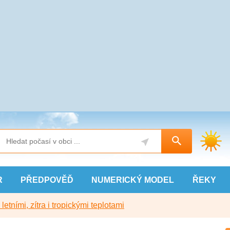
R
PŘEDPOVĚĎ
NUMERICKÝ
MODEL
ŘEKY
etními, zítra i tropickými teplotami