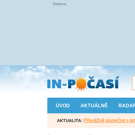
Přejít
na
hlavní
obsah
ÚVOD
AKTUÁLNĚ
RADA
Převážně slunečno s let
AKTUALITA: