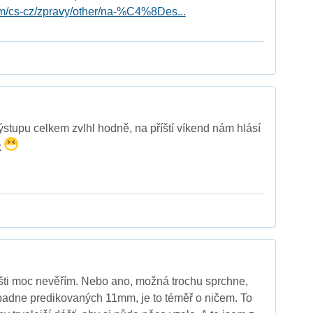
m/cs-cz/zpravy/other/na-%C4%8Des...
stupu celkem zvlhl hodně, na příští víkend nám hlásí
k
šti moc nevěřím. Nebo ano, možná trochu sprchne,
 spadne predikovaných 11mm, je to téměř o ničem. To