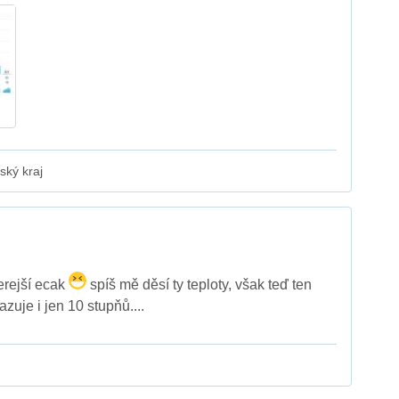
ský kraj
rejší ecak
spíš mě děsí ty teploty, však teď ten
azuje i jen 10 stupňů....