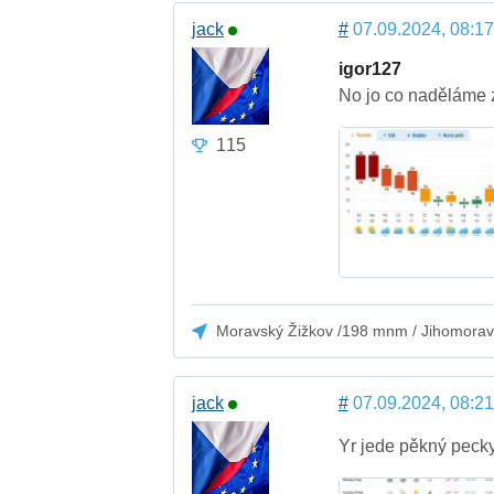
jack
#
07.09.2024, 08:17
igor127
No jo co naděláme z
115
Moravský Žižkov /198 mnm / Jihomorav
jack
#
07.09.2024, 08:21
Yr jede pěkný peck