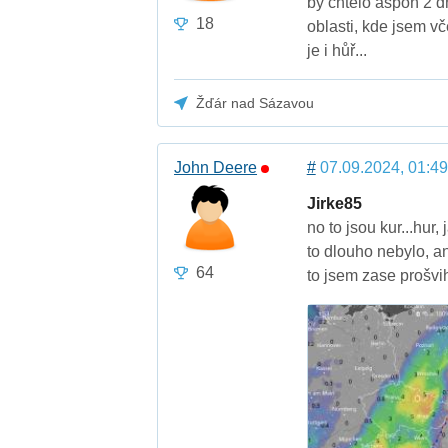
by chtělo aspoň 2 dn
18
oblasti, kde jsem vč
je i hůř...
Žďár nad Sázavou
John Deere
#
07.09.2024, 01:49
Jirke85
no to jsou kur...hur
to dlouho nebylo, an
64
to jsem zase prošvih