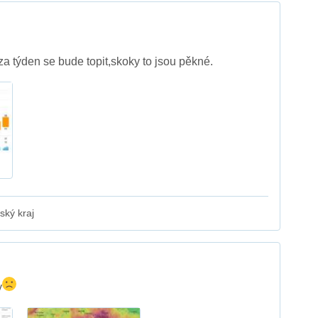
a týden se bude topit,skoky to jsou pěkné.
ský kraj
y