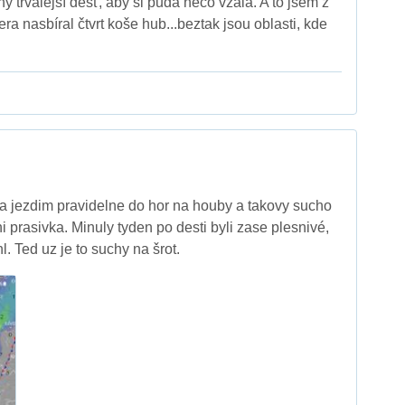
y trvalejší déšť, aby si půda něco vzala. A to jsem z
era nasbíral čtvrt koše hub...beztak jsou oblasti, kde
, ja jezdim pravidelne do hor na houby a takovy sucho
i prasivka. Minuly tyden po desti byli zase plesnivé,
l. Ted uz je to suchy na šrot.