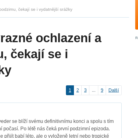
odzimu, čekají se i vydatnější srážky
razné ochlazení a
 čekají se i
ky
1
2
3
...
9
Další
veder se blíží svému definitivnímu konci a spolu s tím
ní počasí. Po létě nás čeká první podzimní epizoda.
 přijít babí léto, ale o vyloženě letní nebo tropické