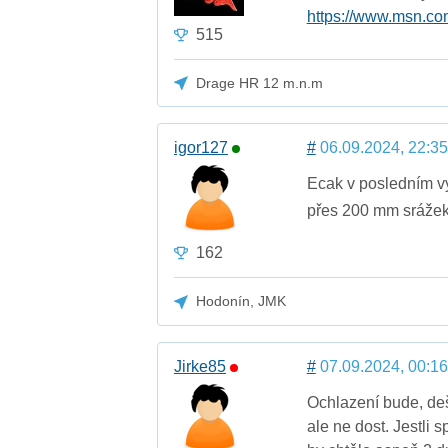
https://www.msn.co
515
Drage HR 12 m.n.m
igor127
#
06.09.2024, 22:35
Ecak v posledním vý
přes 200 mm sráže
162
Hodonín, JMK
Jirke85
#
07.09.2024, 00:16
Ochlazení bude, de
ale ne dost. Jestli