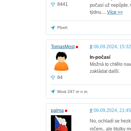
8441
počasí už nepůjde.
týdnu....
Více >>
Plzeň
TomasMost
#
06.09.2024, 15:32
In-počasí
Možná to chtělo nav
zakládat další.
64
Most 247 m n.m.
palma
#
06.09.2024, 21:45
No, ochladí se hezky
ničem.. ale titulky 