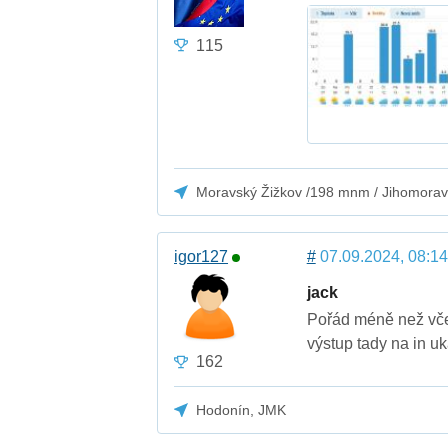
115
Moravský Žižkov /198 mnm / Jihomorav
igor127
#
07.09.2024, 08:14
jack
Pořád méně než vče
výstup tady na in uk
162
Hodonín, JMK