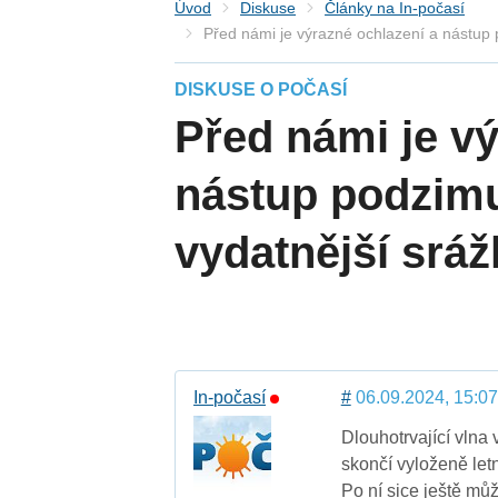
Úvod
Diskuse
Články na In-počasí
Před námi je výrazné ochlazení a nástup p
DISKUSE O POČASÍ
Před námi je vý
nástup podzimu,
vydatnější sráž
In-počasí
#
06.09.2024, 15:07
Dlouhotrvající vlna 
skončí vyloženě let
Po ní sice ještě může