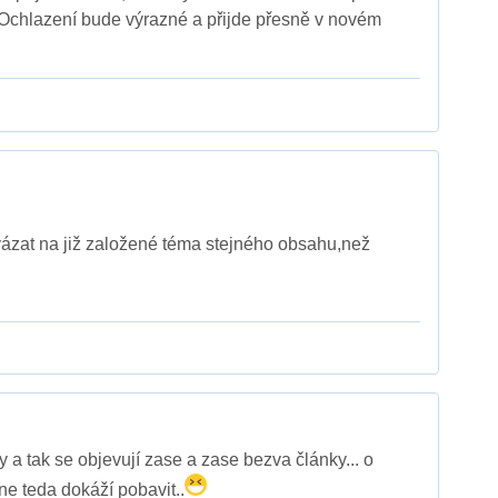
 Ochlazení bude výrazné a přijde přesně v novém
ázat na již založené téma stejného obsahu,než
 a tak se objevují zase a zase bezva články... o
mne teda dokáží pobavit..