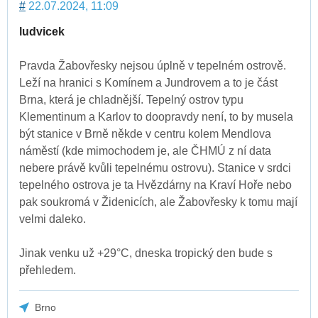
#
22.07.2024, 11:09
ludvicek
Pravda Žabovřesky nejsou úplně v tepelném ostrově.
Leží na hranici s Komínem a Jundrovem a to je část
Brna, která je chladnější. Tepelný ostrov typu
Klementinum a Karlov to doopravdy není, to by musela
být stanice v Brně někde v centru kolem Mendlova
náměstí (kde mimochodem je, ale ČHMÚ z ní data
nebere právě kvůli tepelnému ostrovu). Stanice v srdci
tepelného ostrova je ta Hvězdárny na Kraví Hoře nebo
pak soukromá v Židenicích, ale Žabovřesky k tomu mají
velmi daleko.
Jinak venku už +29°C, dneska tropický den bude s
přehledem.
Brno