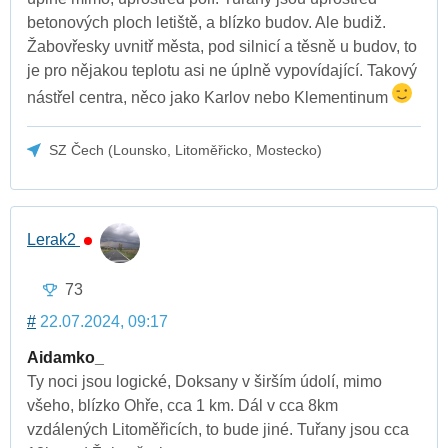
betonových ploch letiště, a blízko budov. Ale budiž.
Žabovřesky uvnitř města, pod silnicí a těsně u budov, to
je pro nějakou teplotu asi ne úplně vypovídající. Takový
nástřel centra, něco jako Karlov nebo Klementinum
SZ Čech (Lounsko, Litoměřicko, Mostecko)
Lerak2
73
#
22.07.2024, 09:17
Aidamko_
Ty noci jsou logické, Doksany v širším údolí, mimo
všeho, blízko Ohře, cca 1 km. Dál v cca 8km
vzdálených Litoměřicích, to bude jiné. Tuřany jsou cca