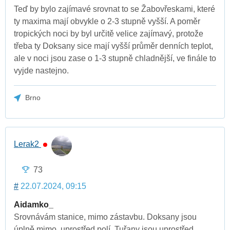
Teď by bylo zajímavé srovnat to se Žabovřeskami, které
ty maxima mají obvykle o 2-3 stupně vyšší. A poměr
tropických noci by byl určitě velice zajímavý, protože
třeba ty Doksany sice mají vyšší průměr denních teplot,
ale v noci jsou zase o 1-3 stupně chladnější, ve finále to
vyjde nastejno.
Brno
Lerak2
73
#
22.07.2024, 09:15
Aidamko_
Srovnávám stanice, mimo zástavbu. Doksany jsou
úplně mimo, uprostřed polí. Tuřany jsou uprostřed