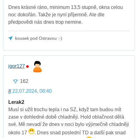
Dnes krásné ráno, minimum 13,5 stupně, okna celou
noc dokořán. Takže je nyní příjemně. Ale dle
předpovědi nás dnes trop nemine.
kousek pod Ostravou :-)
igor127
162
#
22.07.2024, 08:40
Lerak2
Musí si užít trochu tepla i na SZ, když tam budou mít
zase v dohledné době chladněji. Hold oblačnost dělá
své. Mě nevadí že dnes v noci bylo výjimečně chladněji
okolo 17
. Dnes snad poslední TD a další pak snad