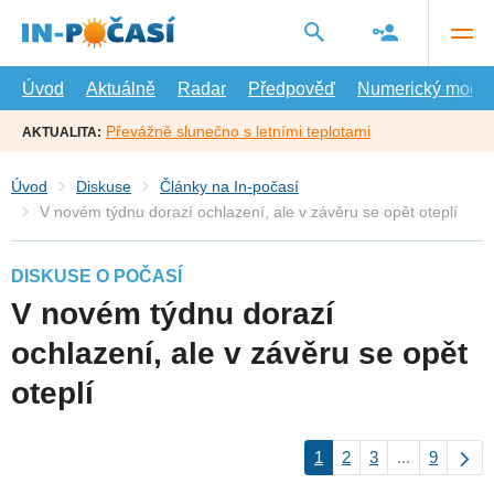
Přejít
na
hlavní
obsah
Úvod
Aktuálně
Radar
Předpověď
Numerický model
Převážně slunečno s letními teplotami
AKTUALITA:
Úvod
Diskuse
Články na In-počasí
V novém týdnu dorazí ochlazení, ale v závěru se opět oteplí
DISKUSE O POČASÍ
V novém týdnu dorazí
ochlazení, ale v závěru se opět
oteplí
1
2
3
...
9