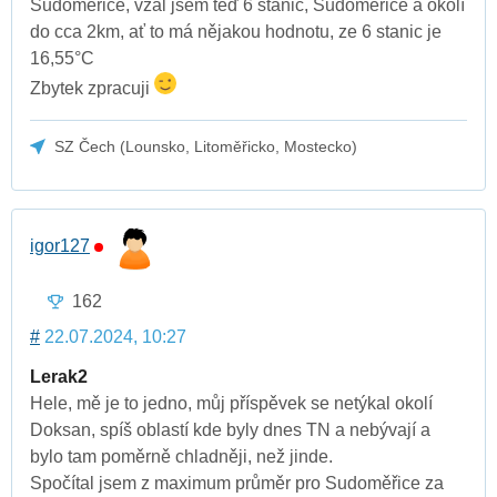
Sudoměřice, vzal jsem teď 6 stanic, Sudoměřice a okolí
do cca 2km, ať to má nějakou hodnotu, ze 6 stanic je
16,55°C
Zbytek zpracuji
SZ Čech (Lounsko, Litoměřicko, Mostecko)
igor127
162
#
22.07.2024, 10:27
Lerak2
Hele, mě je to jedno, můj příspěvek se netýkal okolí
Doksan, spíš oblastí kde byly dnes TN a nebývají a
bylo tam poměrně chladněji, než jinde.
Spočítal jsem z maximum průměr pro Sudoměřice za