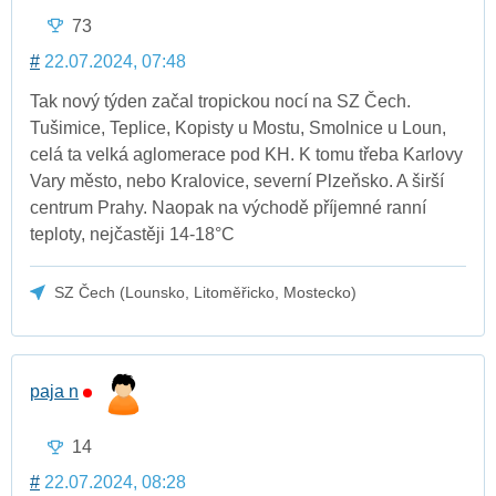
73
#
22.07.2024, 07:48
Tak nový týden začal tropickou nocí na SZ Čech.
Tušimice, Teplice, Kopisty u Mostu, Smolnice u Loun,
celá ta velká aglomerace pod KH. K tomu třeba Karlovy
Vary město, nebo Kralovice, severní Plzeňsko. A širší
centrum Prahy. Naopak na východě příjemné ranní
teploty, nejčastěji 14-18°C
SZ Čech (Lounsko, Litoměřicko, Mostecko)
paja n
14
#
22.07.2024, 08:28