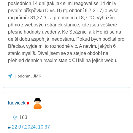
posledních 14 dní (tak jak si mi reagoval se 14 dni v
prvním příspěvku D vs. B) (tj. období 8.7-21.7) a vyšel
mi průměr 31,37 °C a pro minima 18,7 °C. Vyházím
přímo z webových stránek stanice, kde jsou veškeré
přesné hodnoty uvedeny. Ke Strážnici a k Holíči se na
delší dobu aspoň já, nedostanu. Pokud bych počítal pro
Břeclav, vyjde mi to rozhodně víc. A nevím, jakých 6
stanic myslíš. Díval jsem se za stejné období na
přehled denních maxim stanic CHMI na jejich webu.
Hodonín, JMK
ludvicek
163
#
22.07.2024, 10:37