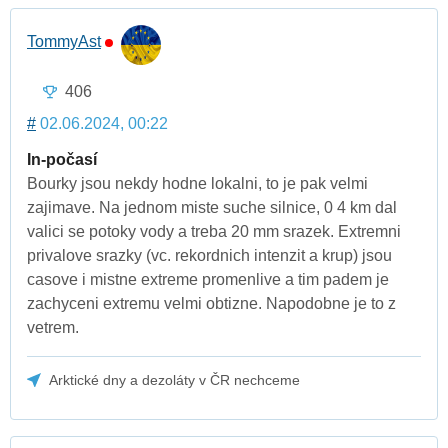
TommyAst
406
#
02.06.2024, 00:22
In-počasí
Bourky jsou nekdy hodne lokalni, to je pak velmi
zajimave. Na jednom miste suche silnice, 0 4 km dal
valici se potoky vody a treba 20 mm srazek. Extremni
privalove srazky (vc. rekordnich intenzit a krup) jsou
casove i mistne extreme promenlive a tim padem je
zachyceni extremu velmi obtizne. Napodobne je to z
vetrem.
Arktické dny a dezoláty v ČR nechceme