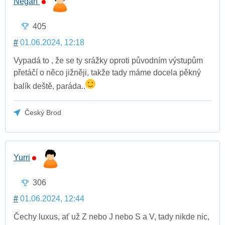
Negan
405
#
01.06.2024, 12:18
Vypadá to , že se ty srážky oproti původním výstupům
přetáčí o něco jižněji, takže tady máme docela pěkný
balík deště, paráda..
Český Brod
Yurri
306
#
01.06.2024, 12:44
Čechy luxus, ať už Z nebo J nebo S a V, tady nikde nic,