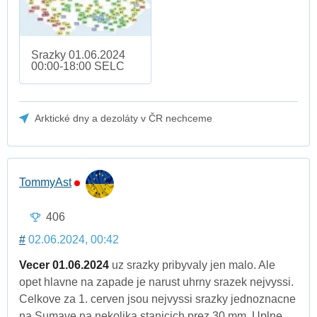
Srazky 01.06.2024
00:00-18:00 SELC
Arktické dny a dezoláty v ČR nechceme
TommyAst
406
#
02.06.2024, 00:42
Vecer 01.06.2024
uz srazky pribyvaly jen malo. Ale
opet hlavne na zapade je narust uhrny srazek nejvyssi.
Celkove za 1. cerven jsou nejvyssi srazky jednoznacne
na Sumave na nekolika stanicich prez 30 mm. Uplne