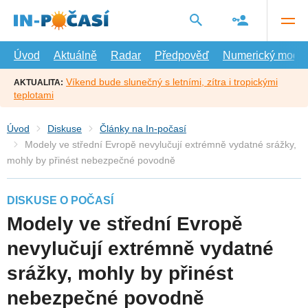
Přejít
na
hlavní
obsah
Úvod
Aktuálně
Radar
Předpověď
Numerický model
Víkend bude slunečný s letními, zítra i tropickými
AKTUALITA:
teplotami
Úvod
Diskuse
Články na In-počasí
Modely ve střední Evropě nevylučují extrémně vydatné srážky,
mohly by přinést nebezpečné povodně
DISKUSE O POČASÍ
Modely ve střední Evropě
nevylučují extrémně vydatné
srážky, mohly by přinést
nebezpečné povodně