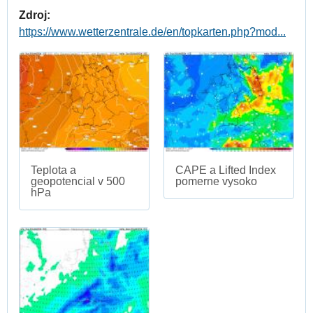
Zdroj:
https://www.wetterzentrale.de/en/topkarten.php?mod...
Teplota a
CAPE a Lifted Index
geopotencial v 500
pomerne vysoko
hPa