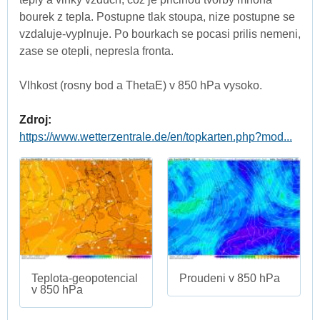
bourek z tepla. Postupne tlak stoupa, nize postupne se
vzdaluje-vyplnuje. Po bourkach se pocasi prilis nemeni,
zase se otepli, nepresla fronta.
Vlhkost (rosny bod a ThetaE) v 850 hPa vysoko.
Zdroj:
https://www.wetterzentrale.de/en/topkarten.php?mod...
Teplota-geopotencial
Proudeni v 850 hPa
v 850 hPa