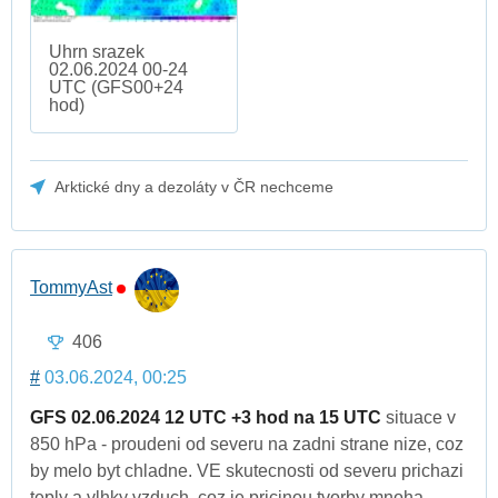
Uhrn srazek
02.06.2024 00-24
UTC (GFS00+24
hod)
Arktické dny a dezoláty v ČR nechceme
TommyAst
406
#
03.06.2024, 00:25
GFS 02.06.2024 12 UTC +3 hod na 15 UTC
situace v
850 hPa - proudeni od severu na zadni strane nize, coz
by melo byt chladne. VE skutecnosti od severu prichazi
teply a vlhky vzduch, coz je pricinou tvorby mnoha