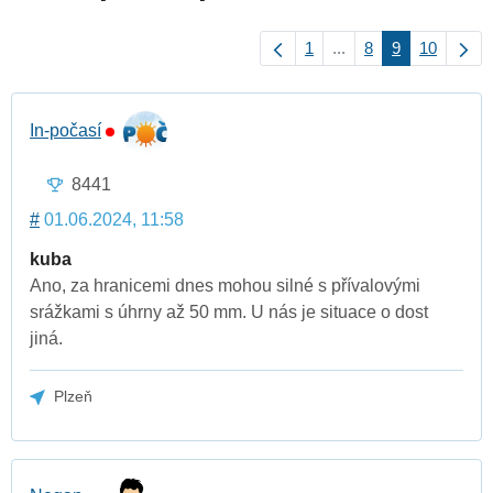
1
...
8
9
10
In-počasí
8441
#
01.06.2024, 11:58
kuba
Ano, za hranicemi dnes mohou silné s přívalovými
srážkami s úhrny až 50 mm. U nás je situace o dost
jiná.
Plzeň