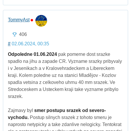
TommyAst
406
#
02.06.2024, 00:35
Odpoledne 01.06.2024
pak pomerne dost srazke
spadlo na jihu a zapade CR. Vyzname srazky pribyvaly
i v Jesenikach a v Kralovehradeckem a Libereckem
kraji. Kolem poledne uz na stanici Mladějov - Kozlov
spadla vetsina z celkoveho uhrnu 40 mm srazek. Ve
Stredoceskem a Usteckem kraji take vyzname pribylo
srazek.
Zajmavy byl
smer postupu srazek od severo-
vychodu.
Postup silnych srazek z tohoto smeru je
naprosto netypicky a take zdanlive nelogicky. Tentokrat