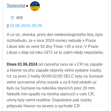
TommyAst
406
#
02.06.2024, 00:29
A co vic, dneska, prvni den meteorologickeho leta, bylo
rozhodnuto, ze v roce 2024 rovnez nebude v Praze
Libusi leto se vemi 92 dny Tmax +20 a vice. V Praze
Libusi s daty od roku 1971 se to zatim nikdy nepodarilo.
Dnes 01.06.2024
od casneho rana se v CR na zapade
a hlavne na jiho zapade objevily velmi vydatne srazky.
Uz za prvni 2 hodiy 00:00-02:00 SELC byly na Sumave
velmi vyznamne uhrny srazek a za 6-hod obdobi uz
bylo na Sumave na nekolika stanicich prez 20 mm.
Nekolik mm spadlo na mnoha stanicich v cele CR,
uhrny byly velmi rozdilne. Dopoledne pak srazky
pribyvaly hlavne na severu a vychode CR.