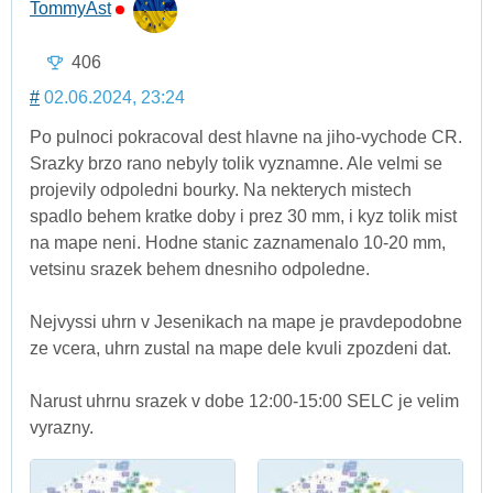
TommyAst
406
#
02.06.2024, 23:24
Po pulnoci pokracoval dest hlavne na jiho-vychode CR.
Srazky brzo rano nebyly tolik vyznamne. Ale velmi se
projevily odpoledni bourky. Na nekterych mistech
spadlo behem kratke doby i prez 30 mm, i kyz tolik mist
na mape neni. Hodne stanic zaznamenalo 10-20 mm,
vetsinu srazek behem dnesniho odpoledne.
Nejvyssi uhrn v Jesenikach na mape je pravdepodobne
ze vcera, uhrn zustal na mape dele kvuli zpozdeni dat.
Narust uhrnu srazek v dobe 12:00-15:00 SELC je velim
vyrazny.