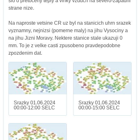
slo o pretoceny teply a vlhky vzduch na severo-zapadni
strane nize.
Na naproste vetsine CR uz byl na stanicich uhrn srazek
vyznamny, nejnizsi (pomerne maly) na jihu Vysociny a
na jihu Jizni Moravy. Nektere stanice stale ukazuji 0
mm. To je z velke casti zpusobeno pravdepodobne
zpozdenim dat.
Srazky 01.06.2024
Srazky 01.06.2024
00:00-12:00 SELC
00:00-15:00 SELC