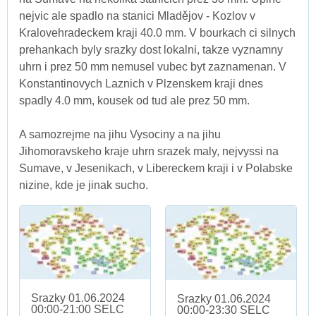
nejvic ale spadlo na stanici Mladějov - Kozlov v
Kralovehradeckem kraji 40.0 mm. V bourkach ci silnych
prehankach byly srazky dost lokalni, takze vyznamny
uhrn i prez 50 mm nemusel vubec byt zaznamenan. V
Konstantinovych Laznich v Plzenskem kraji dnes
spadly 4.0 mm, kousek od tud ale prez 50 mm.
A samozrejme na jihu Vysociny a na jihu
Jihomoravskeho kraje uhrn srazek maly, nejvyssi na
Sumave, v Jesenikach, v Libereckem kraji i v Polabske
nizine, kde je jinak sucho.
Srazky 01.06.2024
Srazky 01.06.2024
00:00-21:00 SELC
00:00-23:30 SELC