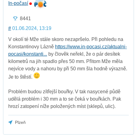
In-počasí
8441
#
01.06.2024, 13:19
V okolí té Mže stále skoro nezapršelo. Při pohledu na
Konstantinovy Lázně
https://www.in-pocasi.cz/aktualni-
pocasi/konstanti...
by člověk neřekl, že o pár desítek
kilometrů na jih spadlo přes 50 mm. Přitom Mže měla
nejvíce vody a nahoru by při 50 mm šla hodně výrazně.
Je to štěstí.
Problém budou zítřejší bouřky. V tak nasycené půdě
udělá problém i 30 mm a to se čeká v bouřkách. Pak
hrozí zatopení níže položených míst (sklepů, ulic).
Plzeň