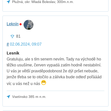
Plužná, okr. Mladá Boleslav, 300m.n.m.
Leknín
81
#
02.06.2024, 09:07
Lesník
Gratuluju, ale s tím senem nevím. Tady na východě ho
těžko usušíme, červen vypadá zatím hodně nestabilní.
U vás je větší pravděpodobnost že dýl pršet nebude,
jenže třeba se to otočilo a zálivka bude odteď pořááád
víc u vás než u nás
Vsetínsko 385 m n.m.