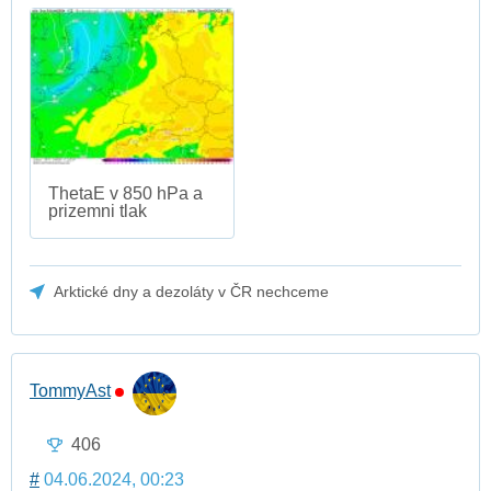
ThetaE v 850 hPa a
prizemni tlak
Arktické dny a dezoláty v ČR nechceme
TommyAst
406
#
04.06.2024, 00:23