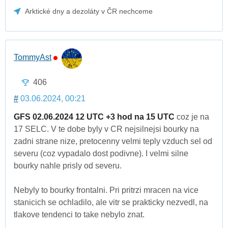
Arktické dny a dezoláty v ČR nechceme
TommyAst
406
#
03.06.2024, 00:21
GFS 02.06.2024 12 UTC +3 hod na 15 UTC
coz je na
17 SELC. V te dobe byly v CR nejsilnejsi bourky na
zadni strane nize, pretocenny velmi teply vzduch sel od
severu (coz vypadalo dost podivne). I velmi silne
bourky nahle prisly od severu.
Nebyly to bourky frontalni. Pri pritrzi mracen na vice
stanicich se ochladilo, ale vitr se prakticky nezvedl, na
tlakove tendenci to take nebylo znat.