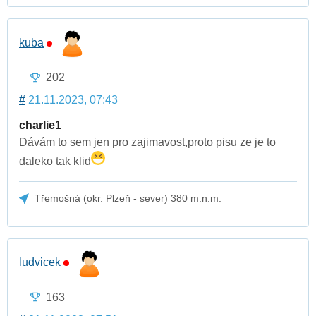
kuba
202
#
21.11.2023, 07:43
charlie1
Dávám to sem jen pro zajimavost,proto pisu ze je to
daleko tak klid
Třemošná (okr. Plzeň - sever) 380 m.n.m.
ludvicek
163