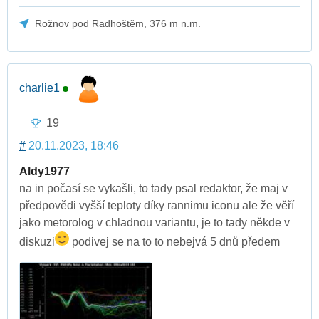
Rožnov pod Radhoštěm, 376 m n.m.
charlie1
19
#
20.11.2023, 18:46
Aldy1977
na in počasí se vykašli, to tady psal redaktor, že maj v
předpovědi vyšší teploty díky rannimu iconu ale že věří
jako metorolog v chladnou variantu, je to tady někde v
diskuzi
podivej se na to to nebejvá 5 dnů předem