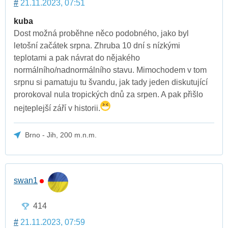
#
21.11.2023, 07:51
kuba
Dost možná proběhne něco podobného, jako byl
letošní začátek srpna. Zhruba 10 dní s nízkými
teplotami a pak návrat do nějakého
normálního/nadnormálního stavu. Mimochodem v tom
srpnu si pamatuju tu švandu, jak tady jeden diskutující
prorokoval nula tropických dnů za srpen. A pak přišlo
nejteplejší září v historii.
Brno - Jih, 200 m.n.m.
swan1
414
#
21.11.2023, 07:59