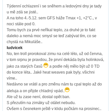
Týdenní ochlazení i se sněhem a ledovými dny je tady
u mě zdá se jisté..
A na toho 4.-5.12. sem GFS háže Tmax +1, +2°C., v
noci stále pod 0.
Tomu bych za prvé neříkal teplo, za druhé je to fakt
daleko a nemá moc smysl se teď zabývat tím, co se
chystá na Mikuláše..
ludvicek
No, ten troll prorokoval zimu na celé léto, už od června,
v tom srpnu je pravdou, že první dekáda byla holinková,
jako za starých časů
a podle něj mělo být už 0 TD
do konce léta.. Jaké heat weaves pak byly, všichni
víme..
Nedávno se vrátil a pro změnu nám tu cpal teplo až do
aleluja a on přijde chladný vpád..
Ale už tu zase není, dostal opět ban.
S přezutím na zimáky už otálet nebudu.
Ovšem s česnekem ještě v klidu počkám na prosinec..