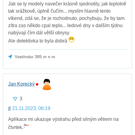
Jak se ty modely navečer krásně sjednotily, jak teplotně
tak srážkově, úplně čučím... myslím hlavně tento
víkend, zdá se, že je rozhodnuto, pochybuju, že by tam
zítra zas někdo cpal teplo... ledové dny v dalším týdnu
nabývají čím dál větší obrysy
Ale detektivka to byla dobrá
Vsetínsko 385 m n.m.
Jan Korecký
3
#
21.11.2023, 06:19
Aplikace mi ukazuje výstrahu před silným větrem na
čtvrtek.