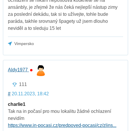
ochlazení se nikam neposouvá koukněte se na
ansánbly, je zřejmé že nás čeká nejlepší nástup zimy
za poslední dekádu, tak si to užívejte, tohle bude
paráda, takhle srovnaný špagety už jsem dlouho
neviděl a to sleduju 15 let
Vimpersko
Aldy1977
111
#
20.11.2023, 18:42
charlie1
Tak na in počasí pro mou lokalitu žádné ochlazení
nevidím
https://www.in-pocasi.cz/predpoved-pocasi/cz/zlins...