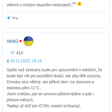
větrem s nízkým stupněm nebezpečí.
Pra
swan1
414
#
20.11.2023, 16:19
Spíše než výstraha bude jen upozornění v médiích, že
bude fajn vítr pro pouštění draků, tak aby děti vyrazily..
Dneska sice větrný, ale pěkný den i se sluncem a
teplotou přes 11°C..
Jsem zvědav, jak se vyvinou přelom týdne a pak i
přelom měsíců..
Tepleji už drží jen ICON, ostatní ochlazují..