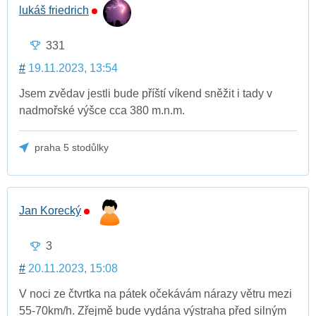
lukáš friedrich
331
#
19.11.2023, 13:54
Jsem zvědav jestli bude příští víkend sněžit i tady v
nadmořské výšce cca 380 m.n.m.
praha 5 stodůlky
Jan Korecký
3
#
20.11.2023, 15:08
V noci ze čtvrtka na pátek očekávám nárazy větru mezi
55-70km/h. Zřejmě bude vydána výstraha před silným