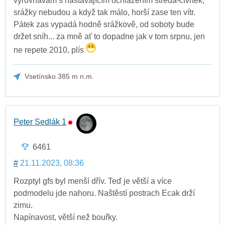
vyrovnávám s nastávajícím ochlazením středa-čtvrtek,
srážky nebudou a když tak málo, horší zase ten vítr.
Pátek zas vypadá hodně srážkově, od soboty bude
držet sníh... za mně ať to dopadne jak v tom srpnu, jen
ne repete 2010, plís
Vsetínsko 385 m n.m.
Peter Sedlák 1
6461
#
21.11.2023, 08:36
Rozptyl gfs byl menší dřív. Teď je větší a více
podmodelu jde nahoru. Naštěstí postrach Ecak drží
zimu.
Napínavost, větší než bouřky.