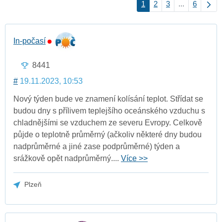
1
2
3
...
6
In-počasí
8441
#
19.11.2023, 10:53
Nový týden bude ve znamení kolísání teplot. Střídat se
budou dny s přílivem teplejšího oceánského vzduchu s
chladnějšími se vzduchem ze severu Evropy. Celkově
půjde o teplotně průměrný (ačkoliv některé dny budou
nadprůměrné a jiné zase podprůměrné) týden a
srážkově opět nadprůměrný....
Více >>
Plzeň