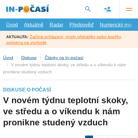
Přejít
na
hlavní
obsah
Úvod
Aktuálně
Radar
Předpověď
Numerický model
Začíná ochlazení, místy přeháňky nebo bouřky,
AKTUALITA:
zejména na východě
Úvod
Diskuse
Články na In-počasí
V novém týdnu teplotní skoky, ve středu a o víkendu k nám
pronikne studený vzduch
DISKUSE O POČASÍ
V novém týdnu teplotní skoky,
ve středu a o víkendu k nám
pronikne studený vzduch