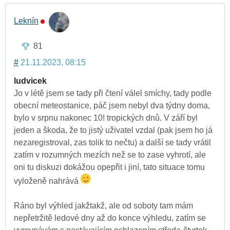
Leknín
81
#
21.11.2023, 08:15
ludvicek
Jo v létě jsem se tady při čtení válel smíchy, tady podle
obecní meteostanice, páč jsem nebyl dva týdny doma,
bylo v srpnu nakonec 10! tropických dnů. V září byl
jeden a škoda, že to jistý uživatel vzdal (pak jsem ho já
nezaregistroval, zas tolik to nečtu) a další se tady vrátil
zatím v rozumných mezích než se to zase vyhrotí, ale
oni tu diskuzi dokážou opepřit i jiní, tato situace tomu
vyloženě nahrává
Ráno byl výhled jakžtakž, ale od soboty tam mám
nepřetržitě ledové dny až do konce výhledu, zatím se