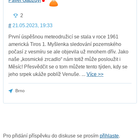
Pavel Gabzdyl
2
#
21.05.2023, 19:33
První úspěšnou meteodružicí se stala v roce 1961
americká Tiros 1. Myšlenka sledování pozemského
počasí z vesmíru se ale objevila už mnohem dřív. Jako
naše „kosmické zrcadlo“ nám totiž může posloužit i
Měsíc! Přesvědčit se o tom můžete tento týden, kdy se
jeho srpek ukáže poblíž Venuše. ...
Více >>
Brno
Pro přidání příspěvku do diskuse se prosím
přihlaste
.