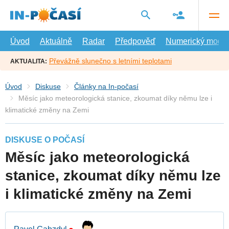
Přejít
na
hlavní
obsah
Úvod
Aktuálně
Radar
Předpověď
Numerický model
Převážně slunečno s letními teplotami
AKTUALITA:
Úvod
Diskuse
Články na In-počasí
Měsíc jako meteorologická stanice, zkoumat díky němu lze i
klimatické změny na Zemi
DISKUSE O POČASÍ
Měsíc jako meteorologická
stanice, zkoumat díky němu lze
i klimatické změny na Zemi