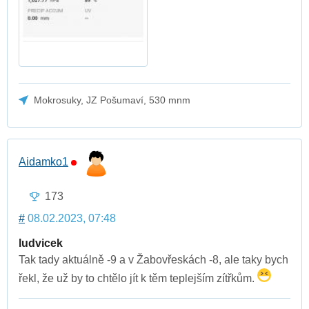
Mokrosuky, JZ Pošumaví, 530 mnm
Aidamko1
173
#
08.02.2023, 07:48
ludvicek
Tak tady aktuálně -9 a v Žabovřeskách -8, ale taky bych
řekl, že už by to chtělo jít k těm teplejším zítřkům.