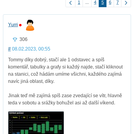
1
...
4
5
6
7
Yurri
306
#
08.02.2023, 00:55
Tommy díky dobrý, stačí ale 1 odstavec a spíš
komentář, tabulky a grafy si každý najde, stačí kliknout
na stanici, což hádám umíme všichni, každého zajímá
navíc jiná oblast, díky.
Jinak teď mě zajímá spíš zase zvedající se vítr, hlavně
teda v sobotu a srážky bohužel asi až další víkend.