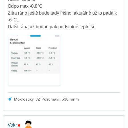
Odpo max -0,8°C
Zítra ráno ještě bude tady frišno, aktuálně už to padá k
-6°C..
Další rána už budou pak podstatně teplejší..
Mokrosuky, JZ Pošumaví, 530 mnm
Vokr