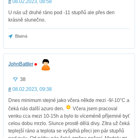
#
08.02.2023, 08:58
U nás už druhé ráno pod -11 stupňů ale přes den
krásně slunečno.
Blatná
JohnBattler
38
#
08.02.2023, 09:38
Dnes minimum stejné jako včera někde mezi -9/-10°C a
čeká nás další azuro den.
Včera jsem pracoval
venku cca mezi 10-15h a bylo to víceméně příjemné byť
celou dobu mrzlo. Slunce prostě dělá divy. Zítra už čeká
teplejší ráno a teplota se vyšplhá přeci jen pár stupňů