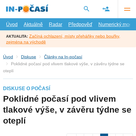
Přejít
na
hlavní
obsah
Úvod
Aktuálně
Radar
Předpověď
Numerický model
Začíná ochlazení, místy přeháňky nebo bouřky,
AKTUALITA:
zejména na východě
Úvod
Diskuse
Články na In-počasí
Poklidné počasí pod vlivem tlakové výše, v závěru týdne se
oteplí
DISKUSE O POČASÍ
Poklidné počasí pod vlivem
tlakové výše, v závěru týdne se
oteplí