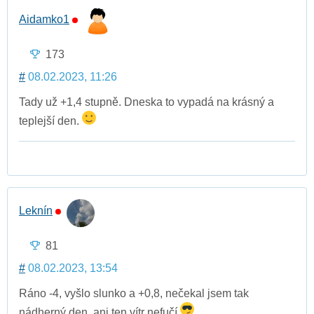
Aidamko1
173
#
08.02.2023, 11:26
Tady už +1,4 stupně. Dneska to vypadá na krásný a
teplejší den.
Leknín
81
#
08.02.2023, 13:54
Ráno -4, vyšlo slunko a +0,8, nečekal jsem tak
nádherný den, ani ten vítr nefučí