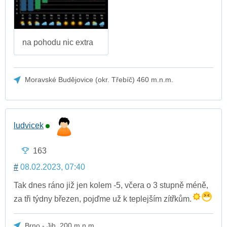
na pohodu nic extra
Moravské Budějovice (okr. Třebíč) 460 m.n.m.
ludvicek
163
#
08.02.2023, 07:40
Tak dnes ráno již jen kolem -5, včera o 3 stupně méně,
za tři týdny březen, pojďme už k teplejším zítřkům.
Brno - Jih, 200 m.n.m.