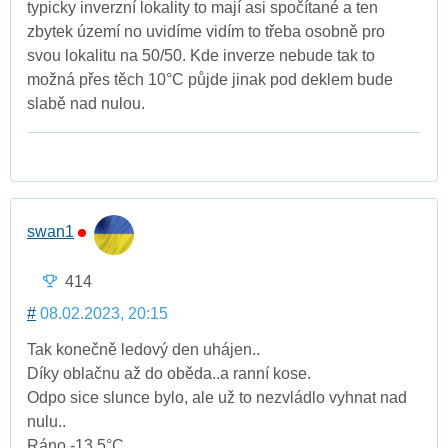
typicky inverzní lokality to mají asi spočítané a ten
zbytek území no uvidíme vidím to třeba osobně pro
svou lokalitu na 50/50. Kde inverze nebude tak to
možná přes těch 10°C půjde jinak pod deklem bude
slabě nad nulou.
swan1
414
#
08.02.2023, 20:15
Tak konečně ledový den uhájen..
Díky oblačnu až do oběda..a ranní kose.
Odpo sice slunce bylo, ale už to nezvládlo vyhnat nad
nulu..
Ráno -13,5°C