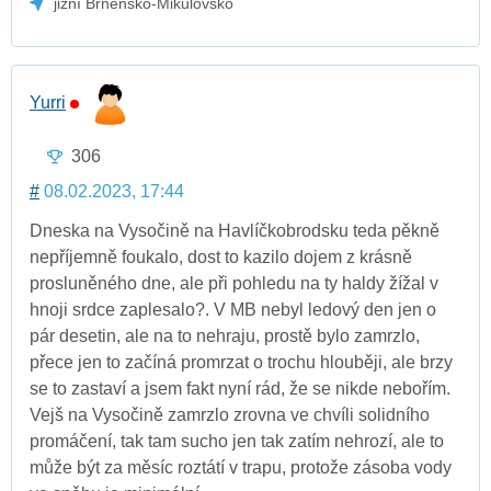
jižní Brněnsko-Mikulovsko
Yurri
306
#
08.02.2023, 17:44
Dneska na Vysočině na Havlíčkobrodsku teda pěkně
nepříjemně foukalo, dost to kazilo dojem z krásně
prosluněného dne, ale při pohledu na ty haldy žížal v
hnoji srdce zaplesalo?. V MB nebyl ledový den jen o
pár desetin, ale na to nehraju, prostě bylo zamrzlo,
přece jen to začíná promrzat o trochu hlouběji, ale brzy
se to zastaví a jsem fakt nyní rád, že se nikde nebořím.
Vejš na Vysočině zamrzlo zrovna ve chvíli solidního
promáčení, tak tam sucho jen tak zatím nehrozí, ale to
může být za měsíc roztátí v trapu, protože zásoba vody