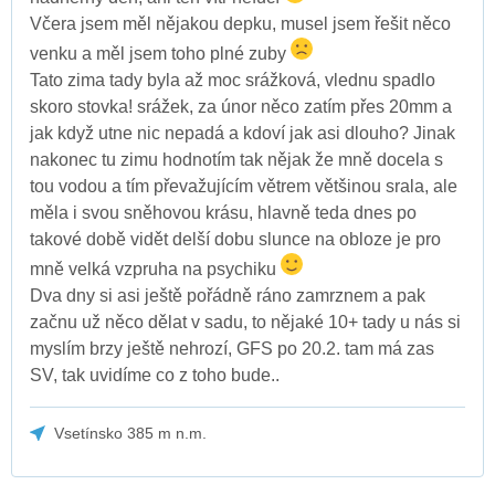
Včera jsem měl nějakou depku, musel jsem řešit něco
venku a měl jsem toho plné zuby
Tato zima tady byla až moc srážková, vlednu spadlo
skoro stovka! srážek, za únor něco zatím přes 20mm a
jak když utne nic nepadá a kdoví jak asi dlouho? Jinak
nakonec tu zimu hodnotím tak nějak že mně docela s
tou vodou a tím převažujícím větrem většinou srala, ale
měla i svou sněhovou krásu, hlavně teda dnes po
takové době vidět delší dobu slunce na obloze je pro
mně velká vzpruha na psychiku
Dva dny si asi ještě pořádně ráno zamrznem a pak
začnu už něco dělat v sadu, to nějaké 10+ tady u nás si
myslím brzy ještě nehrozí, GFS po 20.2. tam má zas
SV, tak uvidíme co z toho bude..
Vsetínsko 385 m n.m.