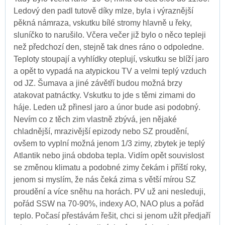
Ledový den padl tutově díky mlze, byla i výraznější
pěkná námraza, vskutku bílé stromy hlavně u řeky,
sluníčko to narušilo. Včera večer již bylo o něco tepleji
než předchozí den, stejně tak dnes ráno o odpoledne.
Teploty stoupají a vyhlídky oteplují, vskutku se blíží jaro
a opět to vypadá na atypickou TV a velmi teplý vzduch
od JZ. Šumava a jiné závětří budou možná brzy
atakovat patnáctky. Vskutku to jde s těmi zimami do
háje. Leden už přinesl jaro a únor bude asi podobný.
Nevím co z těch zim vlastně zbývá, jen nějaké
chladnější, mrazivější epizody nebo SZ proudění,
ovšem to vyplní možná jenom 1/3 zimy, zbytek je teplý
Atlantik nebo jiná obdoba tepla. Vidím opět souvislost
se změnou klimatu a podobné zimy čekám i příští roky,
jenom si myslím, že nás čeká zima s větší mírou SZ
proudění a více sněhu na horách. PV už ani nesleduji,
pořád SSW na 70-90%, indexy AO, NAO plus a pořád
teplo. Počasí přestávám řešit, chci si jenom užít předjaří