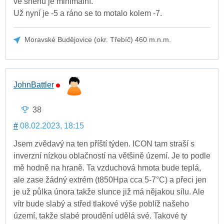
ve sněhu je minimální.
Už nyní je -5 a ráno se to motalo kolem -7.
Moravské Budějovice (okr. Třebíč) 460 m.n.m.
JohnBattler
38
#
08.02.2023, 18:15
Jsem zvědavý na ten příští týden. ICON tam straší s
inverzní nízkou oblačností na většině území. Je to podle
mě hodně na hraně. Ta vzduchová hmota bude teplá,
ale zase žádný extrém (t850Hpa cca 5-7°C) a přeci jen
je už půlka února takže slunce již má nějakou sílu. Ale
vítr bude slabý a střed tlakové výše poblíž našeho
území, takže slabé proudění udělá své. Takové ty