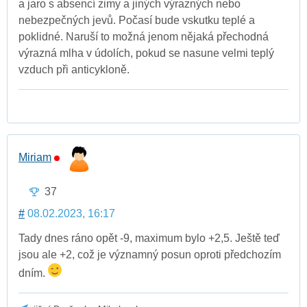
a jaro s absencí zimy a jiných výrazných nebo
nebezpečných jevů. Počasí bude vskutku teplé a
poklidné. Naruší to možná jenom nějaká přechodná
výrazná mlha v údolích, pokud se nasune velmi teplý
vzduch při anticykloně.
Miriam
37
#
08.02.2023, 16:17
Tady dnes ráno opět -9, maximum bylo +2,5. Ještě teď
jsou ale +2, což je významný posun oproti předchozím
dním.