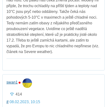
nad nulu. Od pátku nás čeká změna počasí. Modely mi
přijde, že trochu ochladily na příští týden a teploty nad
10°C jsou pryč nebo oddáleny. Takže čeká nás
pohodových 5-10°C v maximech a ještě chladné noci.
Tedy nemám zatím obavy z nějakého předčasného
proubouzení vegetace. Uvidíme co ještě nadělá
stratosférické oteplení, které už je prakticky jisté okolo
17.2. Třeba to ještě zamíchá kartami, ale zatím to
vypadá, že pro Evropu to nic chladného nepřinese (viz.
článek na Severe weather).
swan1
414
#
08.02.2023, 10:15