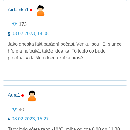
Aidamko1
173
#
08.02.2023, 14:08
Jako dneska fakt parádní počasí. Venku jsou +2, slunce
hřeje a nefouká, takže ideálka. To teplo co bude
probíhat v dalších dnech zní suprově.
Aura1
40
#
08.02.2023, 15:27
Tady bylo včera ráno -10°C, mlha od cca 8:00 do 11:30.