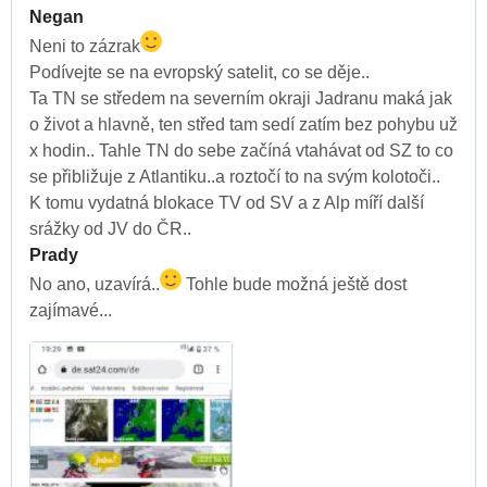
Negan
Neni to zázrak
Podívejte se na evropský satelit, co se děje..
Ta TN se středem na severním okraji Jadranu maká jak
o život a hlavně, ten střed tam sedí zatím bez pohybu už
x hodin.. Tahle TN do sebe začíná vtahávat od SZ to co
se přibližuje z Atlantiku..a roztočí to na svým kolotoči..
K tomu vydatná blokace TV od SV a z Alp míří další
srážky od JV do ČR..
Prady
No ano, uzavírá..
Tohle bude možná ještě dost
zajímavé...