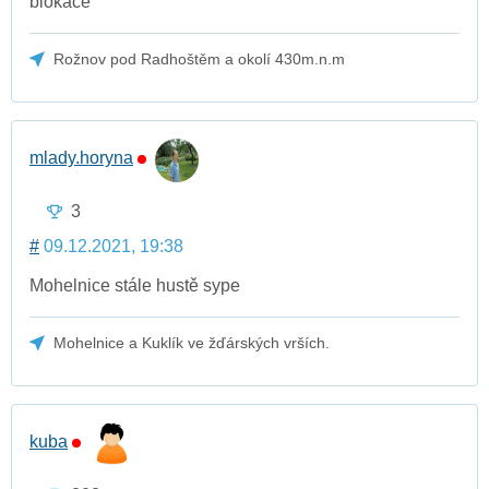
blokace
Rožnov pod Radhoštěm a okolí 430m.n.m
mlady.horyna
3
#
09.12.2021, 19:38
Mohelnice stále hustě sype
Mohelnice a Kuklík ve žďárských vrších.
kuba