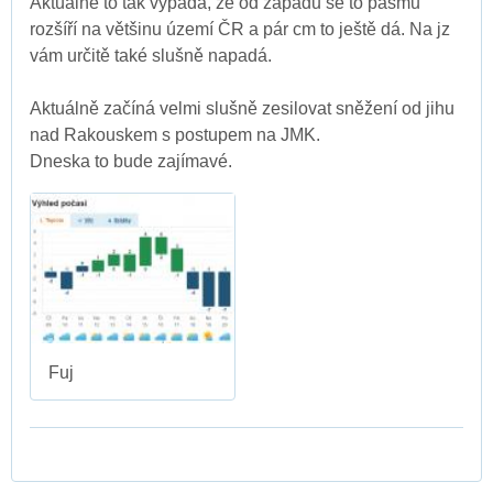
Aktuálně to tak vypadá, že od západu se to pásmu
rozšíří na většinu území ČR a pár cm to ještě dá. Na jz
vám určitě také slušně napadá.
Aktuálně začíná velmi slušně zesilovat sněžení od jihu
nad Rakouskem s postupem na JMK.
Dneska to bude zajímavé.
Fuj