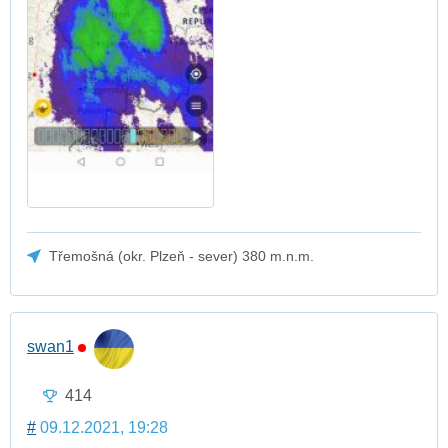
Třemošná (okr. Plzeň - sever) 380 m.n.m.
swan1
414
#
09.12.2021, 19:28