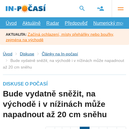
Přejít
na
hlavní
obsah
Úvod
Aktuálně
Radar
Předpověď
Numerický model
Začíná ochlazení, místy přeháňky nebo bouřky,
AKTUALITA:
zejména na východě
Úvod
Diskuse
Články na In-počasí
Bude vydatně sněžit, na východě i v nížinách může napadnout
až 20 cm sněhu
DISKUSE O POČASÍ
Bude vydatně sněžit, na
východě i v nížinách může
napadnout až 20 cm sněhu