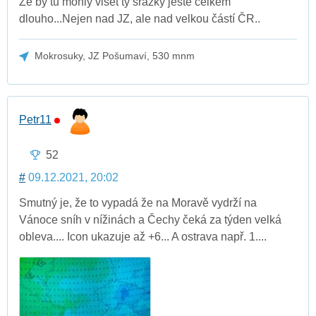
Že by tu mohly viset ty srážky ještě celkem
dlouho...Nejen nad JZ, ale nad velkou částí ČR..
Mokrosuky, JZ Pošumaví, 530 mnm
Petr11
52
#
09.12.2021, 20:02
Smutný je, že to vypadá že na Moravě vydrží na
Vánoce sníh v nížinách a Čechy čeká za týden velká
obleva.... Icon ukazuje až +6... A ostrava např. 1....