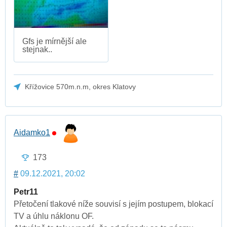
Gfs je mírnější ale
stejnak..
Křížovice 570m.n.m, okres Klatovy
Aidamko1
173
#
09.12.2021, 20:02
Petr11
Přetočení tlakové níže souvisí s jejím postupem, blokací
TV a úhlu náklonu OF.