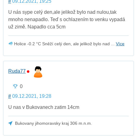
#
09.12.2021, 19:25
U nás sype celý den,ale jelikož bylo nad nulou,tak
mnoho nenapadlo. Teď s ochlazením to venku vypadá
už zimě. Napadlo cca 5cm
Holice -0.2 °C Sněží celý den, ale jelikož bylo nad ...
Více
Ruda77
0
#
09.12.2021, 19:28
U nas v Bukovanech zatim 14cm
Bukovany jihomoravsky kraj 306 m.n.m.