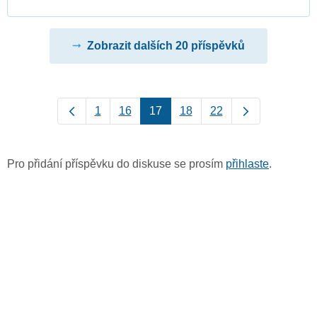
Zobrazit dalších 20 příspěvků
1
16
17
18
22
Pro přidání příspěvku do diskuse se prosím
přihlaste
.