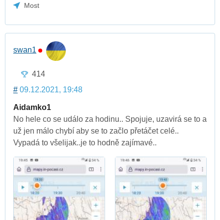
Most
swan1
414
#
09.12.2021, 19:48
Aidamko1
No hele co se událo za hodinu.. Spojuje, uzavirá se to a
už jen málo chybí aby se to začlo přetáčet celé..
Vypadá to všelijak..je to hodně zajímavé..