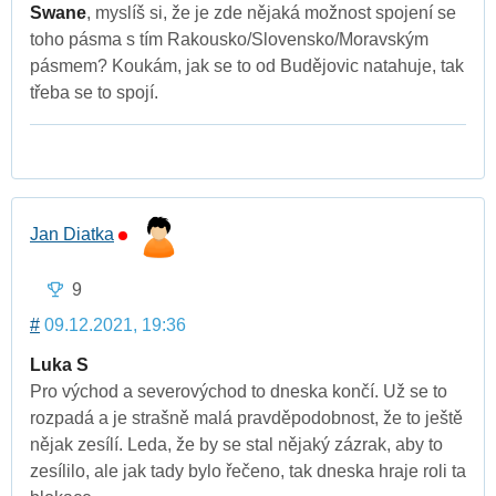
Swane
, myslíš si, že je zde nějaká možnost spojení se
toho pásma s tím Rakousko/Slovensko/Moravským
pásmem? Koukám, jak se to od Budějovic natahuje, tak
třeba se to spojí.
Jan Diatka
9
#
09.12.2021, 19:36
Luka S
Pro východ a severovýchod to dneska končí. Už se to
rozpadá a je strašně malá pravděpodobnost, že to ještě
nějak zesílí. Leda, že by se stal nějaký zázrak, aby to
zesílilo, ale jak tady bylo řečeno, tak dneska hraje roli ta