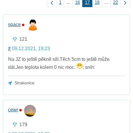
1
...
16
17
18
...
22
space
121
#
09.12.2021, 19:23
Na JZ to ještě pěkně sílí.Těch 5cm to ještě může
dát.Jen teplota kolem 0 nic moc.
: snih:
Strakonice
cewr
179