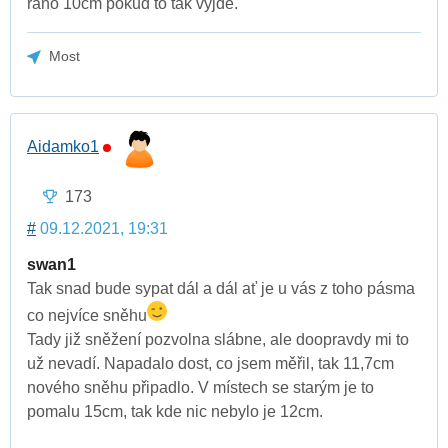
ráno 10cm pokud to tak vyjde.
Most
Aidamko1
173
#
09.12.2021, 19:31
swan1
Tak snad bude sypat dál a dál ať je u vás z toho pásma
co nejvíce sněhu
Tady již sněžení pozvolna slábne, ale doopravdy mi to
už nevadí. Napadalo dost, co jsem měřil, tak 11,7cm
nového sněhu připadlo. V místech se starým je to
pomalu 15cm, tak kde nic nebylo je 12cm.