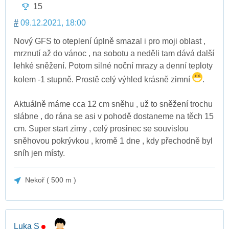
15
#
09.12.2021, 18:00
Nový GFS to oteplení úplně smazal i pro moji oblast ,
mrznutí až do vánoc , na sobotu a neděli tam dává další
lehké sněžení. Potom silné noční mrazy a denní teploty
kolem -1 stupně. Prostě celý výhled krásně zimní
.
Aktuálně máme cca 12 cm sněhu , už to sněžení trochu
slábne , do rána se asi v pohodě dostaneme na těch 15
cm. Super start zimy , celý prosinec se souvislou
sněhovou pokrývkou , kromě 1 dne , kdy přechodně byl
sníh jen místy.
Nekoř ( 500 m )
Luka S