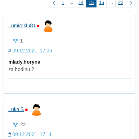
1
...
14
15
16
...
22
Lumireklu81
1
#
09.12.2021, 17:06
mlady.horyna
za hodinu ?
Luka S
22
#
09.12.2021, 17:11