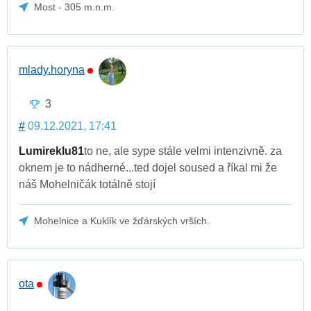
Most - 305 m.n.m.
mlady.horyna
3
#
09.12.2021, 17:41
Lumireklu81
to ne, ale sype stále velmi intenzivně. za
oknem je to nádherné...ted dojel soused a říkal mi že
náš Mohelničák totálně stojí
Mohelnice a Kuklík ve žďárských vrších.
ota