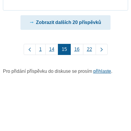
Zobrazit dalších 20 příspěvků
1
14
15
16
22
Pro přidání příspěvku do diskuse se prosím
přihlaste
.