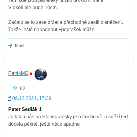
Tam kde jsou paneláky blízko tak 6cm, měřil.
V okolí ale bude 10cm.
Začalo se to zase držet a přechodně zesílilo sněžení.
Takže ještě napadnout +poprašek může.
Most
PatrikMO
82
#
09.12.2021, 17:39
Peter Sedlák 1
Jo tak u nás na Stalingradský je o trochu víc a sněží teď
docela pěkně, ještě něco spadne