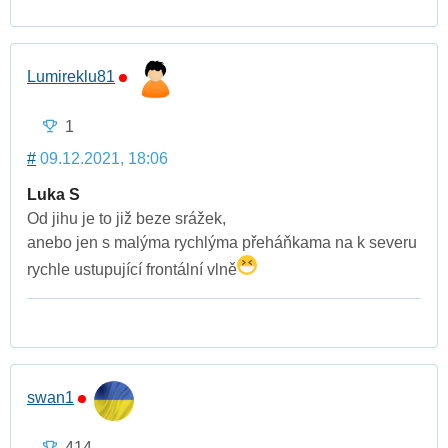
Lumireklu81
1
#
09.12.2021, 18:06
Luka S
Od jihu je to již beze srážek,
anebo jen s malýma rychlýma přeháňkama na k severu
rychle ustupující frontální vlně
swan1
414