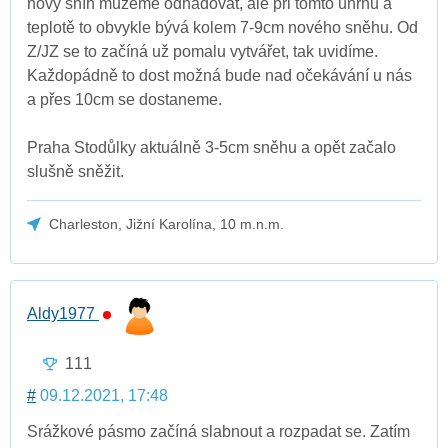
nový sníh můžeme odhadovat, ale při tomto úhrnu a
teplotě to obvykle bývá kolem 7-9cm nového sněhu. Od
Z/JZ se to začíná už pomalu vytvářet, tak uvidíme.
Každopádně to dost možná bude nad očekávání u nás
a přes 10cm se dostaneme.
Praha Stodůlky aktuálně 3-5cm sněhu a opět začalo
slušně sněžit.
Charleston, Jižní Karolína, 10 m.n.m.
Aldy1977
111
#
09.12.2021, 17:48
Srážkové pásmo začíná slabnout a rozpadat se. Zatím