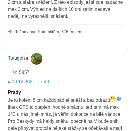
2 cm a slabé sněžení. Z této epizody ještě zde napadne
max 2 cm. Výhled na dalších 10 dní zatím nedává
naději na výraznější sněžení.
Rožnov pod Radhoštěm, 376 m n.m.
Tutugon
5857
#
09.12.2021, 17:49
Prady
Je tu kolem 8 cm každopádně sněží a bez odrazů
jinak GFS to oteplení hodně smáznul teď tam má max
1°C u nás jinak mráz, já věřím dokonce na bílé vánoce
Pro Beskydy má haldy sněhu, obecně na V bude sníh
dále přibývat protože nějaké srážky se očekávají a mají