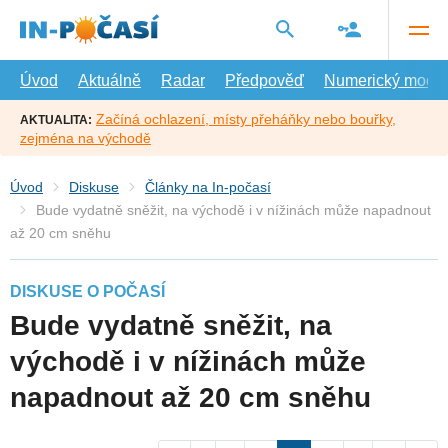
Přejít
na
hlavní
obsah
Úvod
Aktuálně
Radar
Předpověď
Numerický model
Začíná ochlazení, místy přeháňky nebo bouřky,
AKTUALITA:
zejména na východě
Úvod
Diskuse
Články na In-počasí
Bude vydatně sněžit, na východě i v nížinách může napadnout
až 20 cm sněhu
DISKUSE O POČASÍ
Bude vydatně sněžit, na
východě i v nížinách může
napadnout až 20 cm sněhu