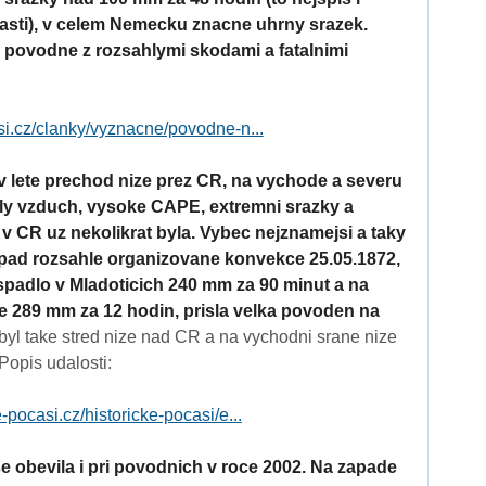
lasti), v celem Nemecku znacne uhrny srazek.
ni povodne z rozsahlymi skodami a fatalnimi
si.cz/clanky/vyznacne/povodne-n...
v lete prechod nize prez CR, na vychode a severu
ply vzduch, vysoke CAPE, extremni srazky a
v CR uz nekolikrat byla. Vybec nejznamejsi a taky
pripad rozsahle organizovane konvekce 25.05.1872,
spadlo v Mladoticich 240 mm za 90 minut a na
ne 289 mm za 12 hodin, prisla velka povoden na
byl take stred nize nad CR a na vychodni srane nize
Popis udalosti:
-pocasi.cz/historicke-pocasi/e...
 obevila i pri povodnich v roce 2002. Na zapade