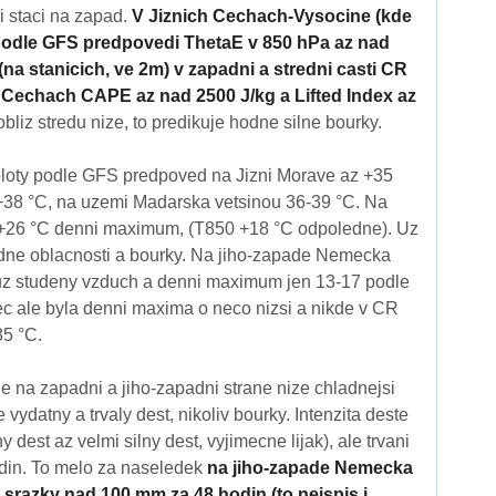
i staci na zapad.
V Jiznich Cechach-Vysocine (kde
 podle GFS predpovedi ThetaE v 850 hPa az nad
(na stanicich, ve 2m) v zapadni a stredni casti CR
h Cechach CAPE az nad 2500 J/kg a Lifted Index az
bliz stredu nize, to predikuje hodne silne bourky.
oty podle GFS predpoved na Jizni Morave az +35
+38 °C, na uzemi Madarska vetsinou 36-39 °C. Na
+26 °C denni maximum, (T850 +18 °C odpoledne). Uz
odne oblacnosti a bourky. Na jiho-zapade Nemecka
uz studeny vzduch a denni maximum jen 13-17 podle
c ale byla denni maxima o neco nizsi a nikde v CR
5 °C.
 je na zapadni a jiho-zapadni strane nize chladnejsi
vydatny a trvaly dest, nikoliv bourky. Intenzita deste
y dest az velmi silny dest, vyjimecne lijak), ale trvani
din. To melo za naseledek
na jiho-zapade Nemecka
srazky nad 100 mm za 48 hodin (to nejspis i