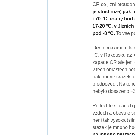
CR se jizni prouden
je stred nize) pak
+70 °C, rosny bod 
17-20 °C, v Jiznic
pod -8 °C.
To vse po
Denni maximum tepl
°C, v Rakousku az 
zapade CR ale jen 
v tech oblastech h
pak hodne srazek, 
predpovedi. Nakone
nebylo dosazeno +3
Pri techto situacich
vzduch a obevuje se 
neni tak vysoka (siln
srazek je mnoho ho
na mnoho mistech 