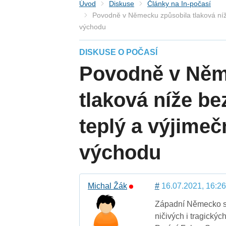
Úvod
Diskuse
Články na In-počasí
Povodně v Německu způsobila tlaková níž
východu
DISKUSE O POČASÍ
Povodně v Něm
tlaková níže b
teplý a výjimeč
východu
Michal Žák
#
16.07.2021, 16:26
Západní Německo se
ničivých i tragický