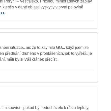
ní Porýní – Vestfálsko. Příčinou mimořádných záplav
, které s v dané oblasti vyskytly v první polovině
 >>
nění situace.. nic že to zavinilo GO... když jsem se
eden předhání druhého v prohlášeních, jak to vyřeší.. je
í, měli by si Váš článek přečíst..
tím souvisí - pokud by nedocházelo k růstu teploty,