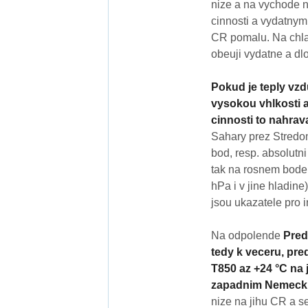
nize a na vychode n
cinnosti a vydatnym
CR pomalu. Na chlad
obeuji vydatne a dlo
Pokud je teply vzd
vysokou vhlkosti 
cinnosti to nahrav
Sahary prez Stredom
bod, resp. absolutni
tak na rosnem bode 
hPa i v jine hladin
jsou ukazatele pro 
Na odpolende
Pred
tedy k veceru, pr
T850 az +24 °C na 
zapadnim Nemecku T
nize na jihu CR a s