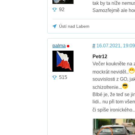
tak by ta níže nemu
92
Samozřejmě ale hod
Ústí nad Labem
palma
#
16.07.2021, 19:09
Petr12
Večer koukněte na zp
mockrát neviděl..
515
souvislosti z GO, ja
schizofrenie...
Blbé je, že teď se j
lidi.. nu při tom v
či spíše ironického.