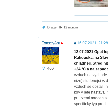
Drage HR 12 m.n.m
TommyAst
#
16.07.2021, 21:28
13.07.2021 Opet te
Rakouska, na Slov
chladneji. Stred n
406
+24 °C a na zapade
vzduch na vychode (
nize) studenejsi vz
vzduch se dostal i n
kdy v lete nastavaj
prutrzemi mracen a 
specificky typ prech