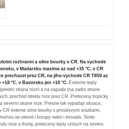
plotni rozhranni a silne bourky v CR. Na vychode
ensku, v Madarsku maxima az nad +35 °C, v CR
ize prechazel prez CR, na jiho-vychode CR T850 az
 +18 °C, v Bavorsku jen +10 °C.
Extreme teply
predni strana nize) a na zapade (na zadni strane
duch, prechod stredu nize prez CR. Pretoceny tropicky
a severni strane nize. Presne tak vypadaji situace,
i v CR exteme silne bourky s privalovymi srazkami,
mohou se obevit i kroupy nebo i tornado. Tento
odu nize a fronty, pretoceny teply vzduch na severu