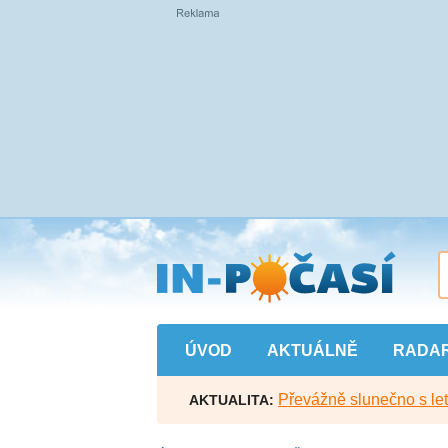
Přejít
na
hlavní
obsah
ÚVOD
AKTUÁLNĚ
RADA
Převážně slunečno s let
AKTUALITA: