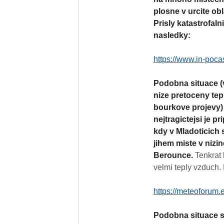
plosne v urcite ob
Prisly katastrofal
nasledky:
https://www.in-poca
Podobna situace (
nize pretoceny te
bourkove projevy) 
nejtragictejsi je 
kdy v Mladoticich 
jihem miste v nizi
Berounce.
Tenkrat 
velmi teply vzduch. 
https://meteoforum.e
Podobna situace se