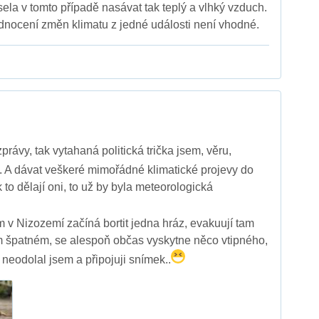
sela v tomto případě nasávat tak teplý a vlhký vzduch.
nocení změn klimatu z jedné události není vhodné.
rávy, tak vytahaná politická trička jsem, věru,
. A dávat veškeré mimořádné klimatické projevy do
k to dělají oni, to už by byla meteorologická
im v Nizozemí začíná bortit jedna hráz, evakuují tam
šem špatném, se alespoň občas vyskytne něco vtipného,
. neodolal jsem a připojuji snímek..