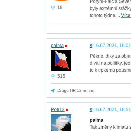
Porýní-Falc a Sever
19
byly extrémní srážky
tohoto týdne....
Více
palma
#
16.07.2021, 18:01
Pěkné, díky za objas
díval na politiky, j
to k trpkému pousmán
515
Drage HR 12 m.n.m
Petr12
#
16.07.2021, 18:51
palma
Tak změny klimatu s 