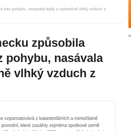
e bez pohybu, nasávala teplý a výjimečně vlhký vzduch z
ecku způsobila
ez pohybu, nasávala
ně vlhký vzduch z
 vzpamatovává z katastrofálních a mimořádně
ch povodní, které zasáhly zejména spolkové země