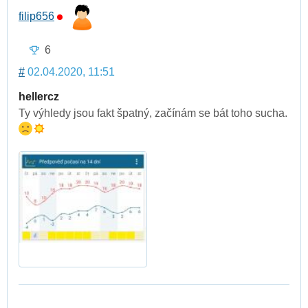
filip656
6
#
02.04.2020, 11:51
hellercz
Ty výhledy jsou fakt špatný, začínám se bát toho sucha.