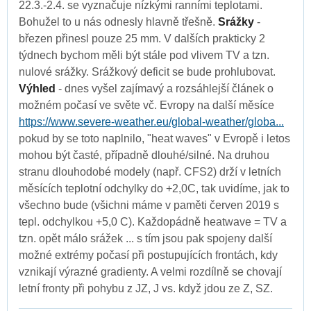
22.3.-2.4. se vyznačuje nízkými ranními teplotami.
Bohužel to u nás odnesly hlavně třešně.
Srážky
-
březen přinesl pouze 25 mm. V dalších prakticky 2
týdnech bychom měli být stále pod vlivem TV a tzn.
nulové srážky. Srážkový deficit se bude prohlubovat.
Výhled
- dnes vyšel zajímavý a rozsáhlejší článek o
možném počasí ve světe vč. Evropy na další měsíce
https://www.severe-weather.eu/global-weather/globa...
pokud by se toto naplnilo, "heat waves" v Evropě i letos
mohou být časté, případně dlouhé/silné. Na druhou
stranu dlouhodobé modely (např. CFS2) drží v letních
měsících teplotní odchylky do +2,0C, tak uvidíme, jak to
všechno bude (všichni máme v paměti červen 2019 s
tepl. odchylkou +5,0 C). Každopádně heatwave = TV a
tzn. opět málo srážek ... s tím jsou pak spojeny další
možné extrémy počasí při postupujících frontách, kdy
vznikají výrazné gradienty. A velmi rozdílně se chovají
letní fronty při pohybu z JZ, J vs. když jdou ze Z, SZ.