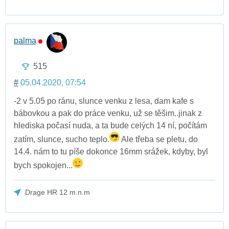
palma
515
#
05.04.2020, 07:54
-2 v 5.05 po ránu, slunce venku z lesa, dam kafe s
bábovkou a pak do práce venku, už se těšim..jinak z
hlediska počasí nuda, a ta bude celých 14 ní, počítám
zatím, slunce, sucho teplo.
Ale třeba se pletu, do
14.4. nám to tu píše dokonce 16mm srážek, kdyby, byl
bych spokojen...
Drage HR 12 m.n.m