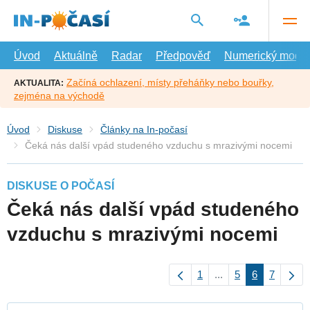
Přejít
na
hlavní
obsah
Úvod
Aktuálně
Radar
Předpověď
Numerický model
Začíná ochlazení, místy přeháňky nebo bouřky,
AKTUALITA:
zejména na východě
Úvod
Diskuse
Články na In-počasí
Čeká nás další vpád studeného vzduchu s mrazivými nocemi
DISKUSE O POČASÍ
Čeká nás další vpád studeného
vzduchu s mrazivými nocemi
1
...
5
6
7