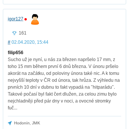
igor127
161
#
02.04.2020, 15:44
filip656
Sucho už je nyní, u nás za březen napršelo 17 mm, z
toho 15 mm během první 6 dnů března. V únoru pršelo
akorát na začátku, od poloviny února také nic. A k tomu
nejvyšší teploty v ČR od února, tak hrůza. Z výhledu na
prvních 10 dní v dubnu to fakt vypadá na "hitparádu".
Takové počasí byl fakt čert dlužen, za celou zimu bylo
nejchladněji před pár dny v noci, a ovocné stromky
fuč...
Hodonín, JMK