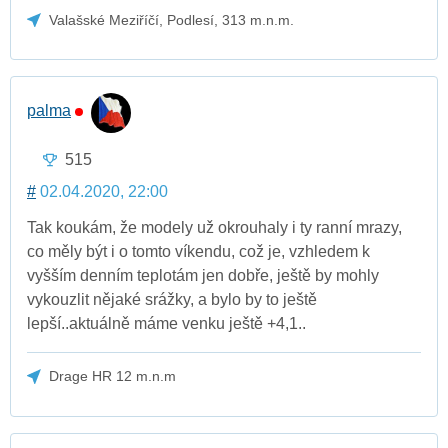
Valašské Meziříčí, Podlesí, 313 m.n.m.
palma
515
#
02.04.2020, 22:00
Tak koukám, že modely už okrouhaly i ty ranní mrazy,
co měly být i o tomto víkendu, což je, vzhledem k
vyšším denním teplotám jen dobře, ještě by mohly
vykouzlit nějaké srážky, a bylo by to ještě
lepší..aktuálně máme venku ještě +4,1..
Drage HR 12 m.n.m