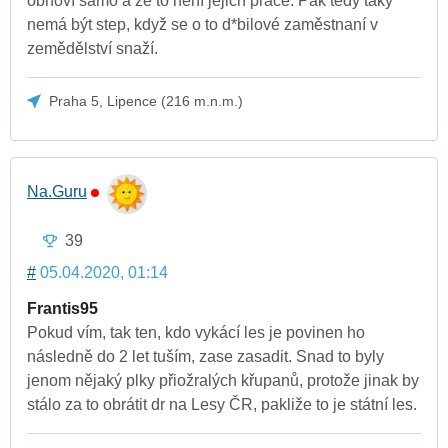
obnoví samo a že to není jejich práce. Pak tedy taky
nemá být step, když se o to d*bilové zaměstnaní v
zemědělství snaží.
Praha 5, Lipence (216 m.n.m.)
Na.Guru
39
#
05.04.2020, 01:14
Frantis95
Pokud vím, tak ten, kdo vykácí les je povinen ho
následně do 2 let tuším, zase zasadit. Snad to byly
jenom nějaký plky přiožralých křupanů, protože jinak by
stálo za to obrátit dr na Lesy ČR, pakliže to je státní les.