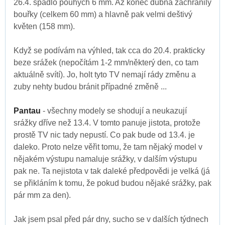
26.4. spadlo pouhých 6 mm. Až konec dubna zachránily
bouřky (celkem 60 mm) a hlavně pak velmi deštivý
květen (158 mm).
Když se podívám na výhled, tak cca do 20.4. prakticky
beze srážek (nepočítám 1-2 mm/některý den, co tam
aktuálně svítí). Jo, holt tyto TV nemají rády změnu a
zuby nehty budou bránit případné změně ...
Pantau
- všechny modely se shodují a neukazují
srážky dříve než 13.4. V tomto panuje jistota, protože
prostě TV nic tady nepustí. Co pak bude od 13.4. je
daleko. Proto nelze věřit tomu, že tam nějaký model v
nějakém výstupu namaluje srážky, v dalším výstupu
pak ne. Ta nejistota v tak daleké předpovědi je velká (já
se přikláním k tomu, že pokud budou nějaké srážky, pak
pár mm za den).
Jak jsem psal před pár dny, sucho se v dalších týdnech