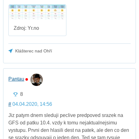
Zdroj: Yr.no
Klášterec nad Ohří
Pantau
8
#
04.04.2020, 14:56
Jiz patym dnem sleduji peclive predpoved srazek na
GFS od patku 10.4. vzdy k tomu nejaktualnejsimu
vystupu. Prvni den hlasili dest na patek, ale den co den
se srazky odsouvaji o jeden den. Ted se tam rysuje