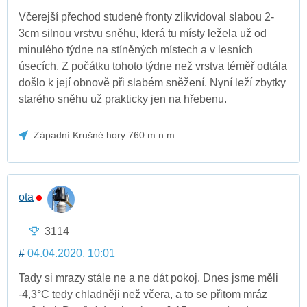
Včerejší přechod studené fronty zlikvidoval slabou 2-
3cm silnou vrstvu sněhu, která tu místy ležela už od
minulého týdne na stíněných místech a v lesních
úsecích. Z počátku tohoto týdne než vrstva téměř odtála
došlo k její obnově při slabém sněžení. Nyní leží zbytky
starého sněhu už prakticky jen na hřebenu.
Západní Krušné hory 760 m.n.m.
ota
3114
#
04.04.2020, 10:01
Tady si mrazy stále ne a ne dát pokoj. Dnes jsme měli
-4,3°C tedy chladněji než včera, a to se přitom mráz