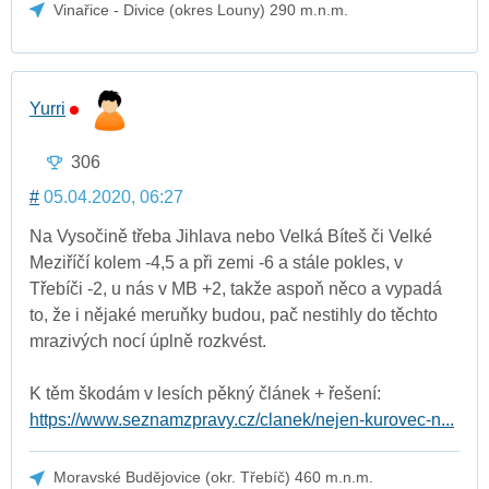
Vinařice - Divice (okres Louny) 290 m.n.m.
Yurri
306
#
05.04.2020, 06:27
Na Vysočině třeba Jihlava nebo Velká Bíteš či Velké
Meziříčí kolem -4,5 a při zemi -6 a stále pokles, v
Třebíči -2, u nás v MB +2, takže aspoň něco a vypadá
to, že i nějaké meruňky budou, pač nestihly do těchto
mrazivých nocí úplně rozkvést.
K těm škodám v lesích pěkný článek + řešení:
https://www.seznamzpravy.cz/clanek/nejen-kurovec-n...
Moravské Budějovice (okr. Třebíč) 460 m.n.m.