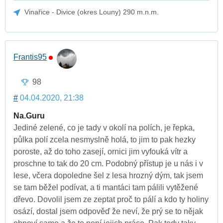
Vinařice - Divice (okres Louny) 290 m.n.m.
Frantis95
98
#
04.04.2020, 21:38
Na.Guru
Jediné zelené, co je tady v okolí na polích, je řepka,
půlka polí zcela nesmyslně holá, to jim to pak hezky
poroste, až do toho zasejí, ornici jim vyfouká vítr a
proschne to tak do 20 cm. Podobný přístup je u nás i v
lese, včera dopoledne šel z lesa hrozný dým, tak jsem
se tam běžel podívat, a ti mantáci tam pálili vytěžené
dřevo. Dovolil jsem ze zeptat proč to pálí a kdo ty holiny
osází, dostal jsem odpověď že neví, že prý se to nějak