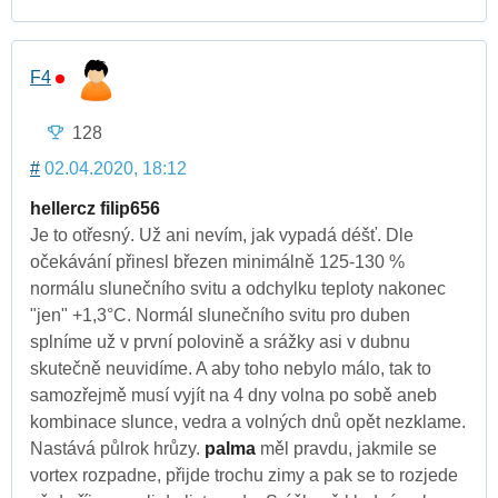
F4
128
#
02.04.2020, 18:12
hellercz
filip656
Je to otřesný. Už ani nevím, jak vypadá déšť. Dle
očekávání přinesl březen minimálně 125-130 %
normálu slunečního svitu a odchylku teploty nakonec
"jen" +1,3°C. Normál slunečního svitu pro duben
splníme už v první polovině a srážky asi v dubnu
skutečně neuvidíme. A aby toho nebylo málo, tak to
samozřejmě musí vyjít na 4 dny volna po sobě aneb
kombinace slunce, vedra a volných dnů opět nezklame.
Nastává půlrok hrůzy.
palma
měl pravdu, jakmile se
vortex rozpadne, přijde trochu zimy a pak se to rozjede