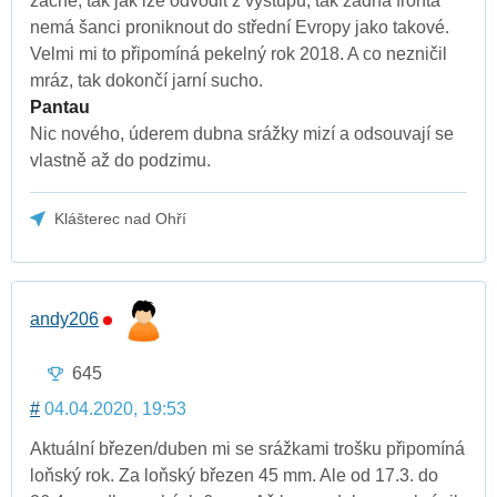
začne, tak jak lze odvodit z výstupů, tak žádná fronta
nemá šanci proniknout do střední Evropy jako takové.
Velmi mi to připomíná pekelný rok 2018. A co nezničil
mráz, tak dokončí jarní sucho.
Pantau
Nic nového, úderem dubna srážky mizí a odsouvají se
vlastně až do podzimu.
Klášterec nad Ohří
andy206
645
#
04.04.2020, 19:53
Aktuální březen/duben mi se srážkami trošku připomíná
loňský rok. Za loňský březen 45 mm. Ale od 17.3. do