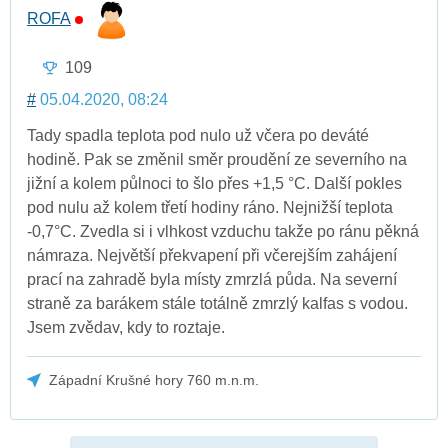
ROFA
109
#
05.04.2020, 08:24
Tady spadla teplota pod nulo už včera po deváté
hodině. Pak se změnil směr proudění ze severního na
jižní a kolem půlnoci to šlo přes +1,5 °C. Další pokles
pod nulu až kolem třetí hodiny ráno. Nejnižší teplota
-0,7°C. Zvedla si i vlhkost vzduchu takže po ránu pěkná
námraza. Největší překvapení při včerejším zahájení
prací na zahradě byla místy zmrzlá půda. Na severní
straně za barákem stále totálně zmrzlý kalfas s vodou.
Jsem zvědav, kdy to roztaje.
Západní Krušné hory 760 m.n.m.