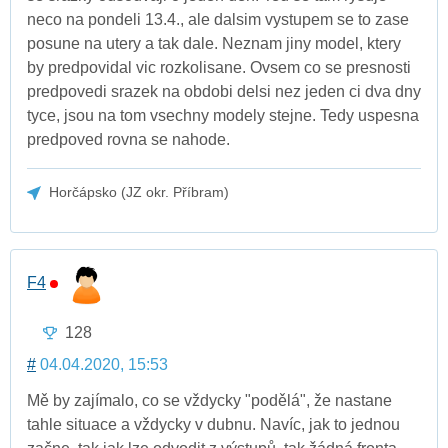
neco na pondeli 13.4., ale dalsim vystupem se to zase
posune na utery a tak dale. Neznam jiny model, ktery
by predpovidal vic rozkolisane. Ovsem co se presnosti
predpovedi srazek na obdobi delsi nez jeden ci dva dny
tyce, jsou na tom vsechny modely stejne. Tedy uspesna
predpoved rovna se nahode.
Horčápsko (JZ okr. Příbram)
F4
128
#
04.04.2020, 15:53
Mě by zajímalo, co se vždycky "podělá", že nastane
tahle situace a vždycky v dubnu. Navíc, jak to jednou