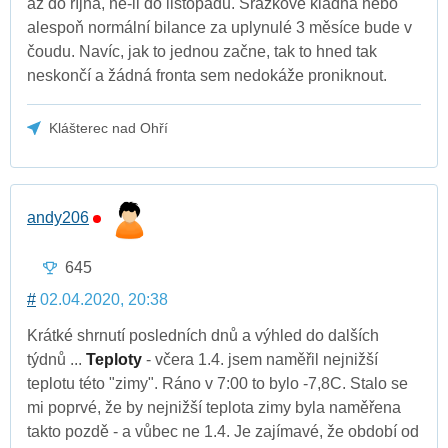
až do října, ne-li do listopadu. Srážkově kladná nebo
alespoň normální bilance za uplynulé 3 měsíce bude v
čoudu. Navíc, jak to jednou začne, tak to hned tak
neskončí a žádná fronta sem nedokáže proniknout.
Klášterec nad Ohří
andy206
645
#
02.04.2020, 20:38
Krátké shrnutí posledních dnů a výhled do dalších
týdnů ...
Teploty
- včera 1.4. jsem naměřil nejnižší
teplotu této "zimy". Ráno v 7:00 to bylo -7,8C. Stalo se
mi poprvé, že by nejnižší teplota zimy byla naměřena
takto pozdě - a vůbec ne 1.4. Je zajímavé, že období od