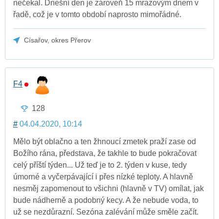
nečekal. Dnešní den je zároveň 15 mrazovým dnem v
řadě, což je v tomto období naprosto mimořádné.
Císařov, okres Přerov
F4
128
#
04.04.2020, 10:14
Mělo být oblačno a ten žhnoucí zmetek praží zase od
Božího rána, představa, že takhle to bude pokračovat
celý příští týden... Už teď je to 2. týden v kuse, tedy
úmorné a vyčerpávající i přes nízké teploty. A hlavně
nesměj zapomenout to všichni (hlavně v TV) omílat, jak
bude nádherně a podobný kecy. A že nebude voda, to
už se nezdůrazní. Sezóna zalévání může směle začít.