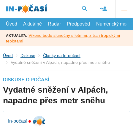
Přejít
na
hlavní
obsah
Úvod
Aktuálně
Radar
Předpověď
Numerický model
Víkend bude slunečný s letními, zítra i tropickými
AKTUALITA:
teplotami
Úvod
Diskuse
Články na In-počasí
Vydatné sněžení v Alpách, napadne přes metr sněhu
DISKUSE O POČASÍ
Vydatné sněžení v Alpách,
napadne přes metr sněhu
In-počasí