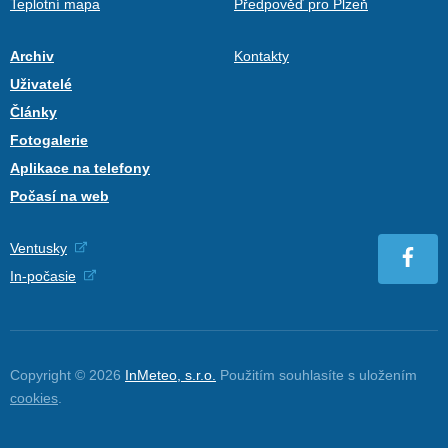
Teplotní mapa
Předpověď pro Plzeň
Archiv
Kontakty
Uživatelé
Články
Fotogalerie
Aplikace na telefony
Počasí na web
Ventusky
In-počasie
Copyright © 2026
InMeteo, s.r.o.
Použitím souhlasíte s uložením
cookies
.