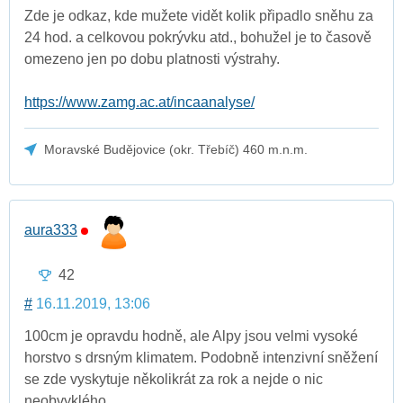
Zde je odkaz, kde mužete vidět kolik připadlo sněhu za
24 hod. a celkovou pokrývku atd., bohužel je to časově
omezeno jen po dobu platnosti výstrahy.
https://www.zamg.ac.at/incaanalyse/
Moravské Budějovice (okr. Třebíč) 460 m.n.m.
aura333
42
#
16.11.2019, 13:06
100cm je opravdu hodně, ale Alpy jsou velmi vysoké
horstvo s drsným klimatem. Podobně intenzivní sněžení
se zde vyskytuje několikrát za rok a nejde o nic
neobvyklého.