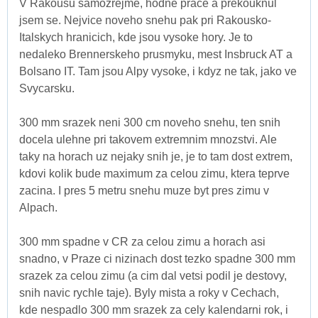
V Rakousu samozrejme, hodne prace a prekouknul
jsem se. Nejvice noveho snehu pak pri Rakousko-
Italskych hranicich, kde jsou vysoke hory. Je to
nedaleko Brennerskeho prusmyku, mest Insbruck AT a
Bolsano IT. Tam jsou Alpy vysoke, i kdyz ne tak, jako ve
Svycarsku.
300 mm srazek neni 300 cm noveho snehu, ten snih
docela ulehne pri takovem extremnim mnozstvi. Ale
taky na horach uz nejaky snih je, je to tam dost extrem,
kdovi kolik bude maximum za celou zimu, ktera teprve
zacina. I pres 5 metru snehu muze byt pres zimu v
Alpach.
300 mm spadne v CR za celou zimu a horach asi
snadno, v Praze ci nizinach dost tezko spadne 300 mm
srazek za celou zimu (a cim dal vetsi podil je destovy,
snih navic rychle taje). Byly mista a roky v Cechach,
kde nespadlo 300 mm srazek za cely kalendarni rok, i