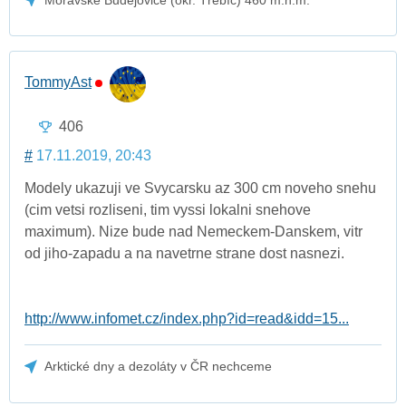
TommyAst
406
#
17.11.2019, 20:43
Modely ukazuji ve Svycarsku az 300 cm noveho snehu
(cim vetsi rozliseni, tim vyssi lokalni snehove
maximum). Nize bude nad Nemeckem-Danskem, vitr
od jiho-zapadu a na navetrne strane dost nasnezi.
http://www.infomet.cz/index.php?id=read&idd=15...
Arktické dny a dezoláty v ČR nechceme