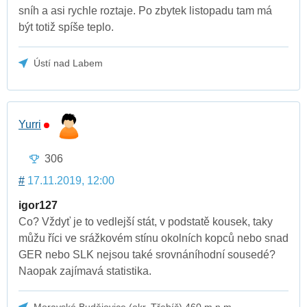
sníh a asi rychle roztaje. Po zbytek listopadu tam má
být totiž spíše teplo.
Ústí nad Labem
Yurri
306
#
17.11.2019, 12:00
igor127
Co? Vždyť je to vedlejší stát, v podstatě kousek, taky
můžu říci ve srážkovém stínu okolních kopců nebo snad
GER nebo SLK nejsou také srovnáníhodní sousedé?
Naopak zajímavá statistika.
Moravské Budějovice (okr. Třebíč) 460 m.n.m.