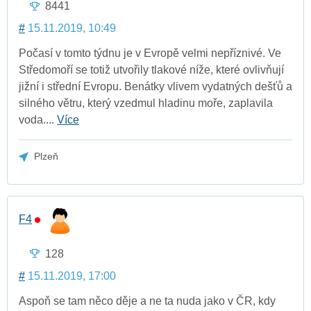
8441
#
15.11.2019, 10:49
Počasí v tomto týdnu je v Evropě velmi nepříznivé. Ve
Středomoří se totiž utvořily tlakové níže, které ovlivňují
jižní i střední Evropu. Benátky vlivem vydatných dešťů a
silného větru, který vzedmul hladinu moře, zaplavila
voda....
Více
Plzeň
F4
128
#
15.11.2019, 17:00
Aspoň se tam něco děje a ne ta nuda jako v ČR, kdy