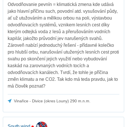
Odvodňovanie pevnín = klimatická zmena kde udává
jako hlavní příčinu such, povodní atd. vysušování půdy,
ať už utužováním a mělkou orbou na poli, výstavbou
odvodňovacích systémů, vznikem lesních cest díky
kterým odtejká voda z lesů a přerušováním vodních
kapilár, jakožto průvodní jev narušených svahů.
Zároveň nabízí jednoduchý řešení - přídavné kolečko
pro hlubší orbu, narušování utužených lesních cest proti
svahu po skončení jejich využití nebo vybudování
kaskád na zarovnaných vodních tocích a
odvodňovacích kanálech. Tvrdí, že tohle je příčina
změn klimatu a ne CO2. Tak kdo má teda pravdu, jak to
má člověk poznat?
Vinařice - Divice (okres Louny) 290 m.n.m.
South wind