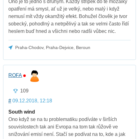
Ono je to jedno s druhým. Každý střípek do té mozaiky
opatření má smysl, ať už je velký, nebo malý i když
nemusí mít vždy okamžitý efekt. Bohužel člověk je tvor
sobecký, pohodlný a netrpělivý a tak se velmi často řídí
heslem buď hned a všichni nebo radši vůbec nic.
Praha-Chodov, Praha-Dejvice, Beroun
ROFA
109
#
09.12.2018, 12:18
South wind
Ono když se na tu problematiku podíváte v širších
souvislostech tak ani Evropa na tom tak růžově ve
snižování emisí není. Stačí se podívat na to, kde a jak