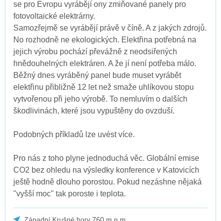
se pro Evropu vyrábějí ony zmiňované panely pro
fotovoltaické elektrárny.
Samozřejmě se vyrábějí právě v číně. A z jakých zdrojů.
No rozhodně ne ekologických. Elektřina potřebná na
jejich výrobu pochází převážně z neodsiřených
hnědouhelných elektráren. A že jí není potřeba málo.
Běžný dnes vyráběný panel bude muset vyrábět
elektřinu přibližně 12 let než smaže uhlíkovou stopu
vytvořenou při jeho výrobě. To nemluvím o dalších
škodlivinách, které jsou vypuštěny do ovzduší.
Podobných příkladů lze uvést více.
Pro nás z toho plyne jednoduchá věc. Globální emise
CO2 bez ohledu na výsledky konference v Katovicích
ještě hodně dlouho porostou. Pokud nezáshne nějaká
"vyšší moc" tak poroste i teplota.
Západní Krušné hory 760 m.n.m.