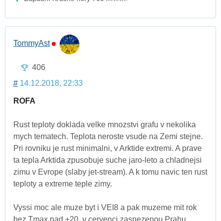
TommyAst
406
#
14.12.2018, 22:33
ROFA
Rust teploty doklada velke mnozstvi grafu v nekolika
mych tematech. Teplota neroste vsude na Zemi stejne.
Pri rovniku je rust minimalni, v Arktide extremi. A prave
ta tepla Arktida zpusobuje suche jaro-leto a chladnejsi
zimu v Evrope (slaby jet-stream). A k tomu navic ten rust
teploty a extreme teple zimy.
Vyssi moc ale muze byt i VEI8 a pak muzeme mit rok
bez Tmax nad +20, v cervenci zasnezenou Prahu.