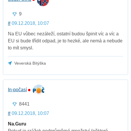
9
#
09.12.2018, 10:07
Na EU vůbec nezáleží, ostatní budou špinit víc a víc a
EU si bude třídit odpad, je to hezké, ale nemá a nebude
to mít smysl.
Veverská Bítýška
In-počasí
8441
#
09.12.2018, 10:07
Na.Guru
Pokud je srážek podprůměrné množství (některé