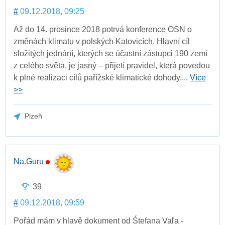
#
09.12.2018, 09:25
Až do 14. prosince 2018 potrvá konference OSN o
změnách klimatu v polských Katovicích. Hlavní cíl
složitých jednání, kterých se účastní zástupci 190 zemí
z celého světa, je jasný – přijetí pravidel, která povedou
k plné realizaci cílů pařížské klimatické dohody....
Více
>>
Plzeň
Na.Guru
39
#
09.12.2018, 09:59
Pořád mám v hlavě dokument od Śtefana Vaľa -