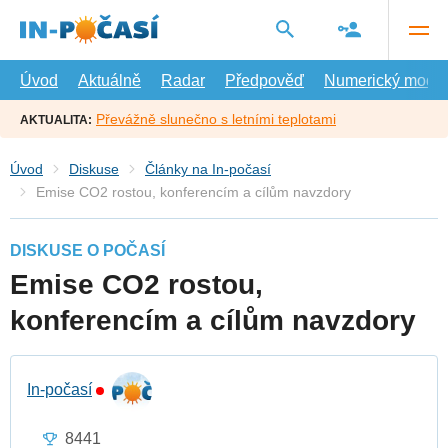
Přejít
na
hlavní
obsah
Úvod
Aktuálně
Radar
Předpověď
Numerický model
Převážně slunečno s letními teplotami
AKTUALITA:
Úvod
Diskuse
Články na In-počasí
Emise CO2 rostou, konferencím a cílům navzdory
DISKUSE O POČASÍ
Emise CO2 rostou,
konferencím a cílům navzdory
In-počasí
8441