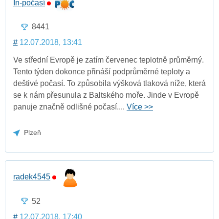
In-počasí
8441
#
12.07.2018, 13:41
Ve střední Evropě je zatím červenec teplotně průměrný.
Tento týden dokonce přináší podprůměrné teploty a
deštivé počasí. To způsobila výšková tlaková níže, která
se k nám přesunula z Baltského moře. Jinde v Evropě
panuje značně odlišné počasí....
Více >>
Plzeň
radek4545
52
#
12.07.2018, 17:40