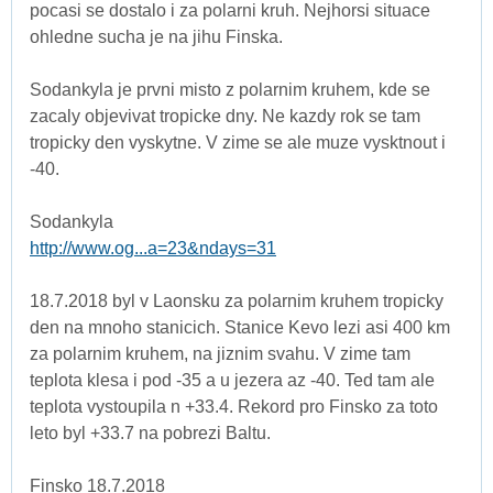
pocasi se dostalo i za polarni kruh. Nejhorsi situace
ohledne sucha je na jihu Finska.
Sodankyla je prvni misto z polarnim kruhem, kde se
zacaly objevivat tropicke dny. Ne kazdy rok se tam
tropicky den vyskytne. V zime se ale muze vysktnout i
-40.
Sodankyla
http://www.og...a=23&ndays=31
18.7.2018 byl v Laonsku za polarnim kruhem tropicky
den na mnoho stanicich. Stanice Kevo lezi asi 400 km
za polarnim kruhem, na jiznim svahu. V zime tam
teplota klesa i pod -35 a u jezera az -40. Ted tam ale
teplota vystoupila n +33.4. Rekord pro Finsko za toto
leto byl +33.7 na pobrezi Baltu.
Finsko 18.7.2018