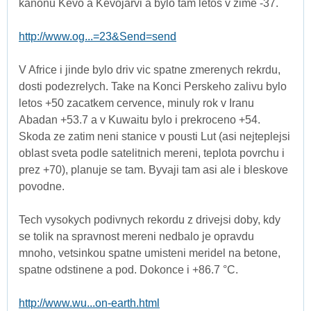
kanonu Kevo a Kevojarvi a bylo tam letos v zime -37.
http://www.og...=23&Send=send
V Africe i jinde bylo driv vic spatne zmerenych rekrdu,
dosti podezrelych. Take na Konci Perskeho zalivu bylo
letos +50 zacatkem cervence, minuly rok v Iranu
Abadan +53.7 a v Kuwaitu bylo i prekroceno +54.
Skoda ze zatim neni stanice v pousti Lut (asi nejteplejsi
oblast sveta podle satelitnich mereni, teplota povrchu i
prez +70), planuje se tam. Byvaji tam asi ale i bleskove
povodne.
Tech vysokych podivnych rekordu z drivejsi doby, kdy
se tolik na spravnost mereni nedbalo je opravdu
mnoho, vetsinkou spatne umisteni meridel na betone,
spatne odstinene a pod. Dokonce i +86.7 °C.
http://www.wu...on-earth.html