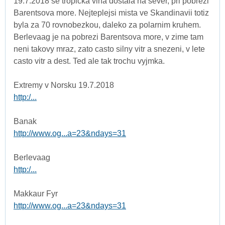
19.7.2018 se tropicka vlna dostala na sever, pri pobrezi
Barentsova more. Nejteplejsi mista ve Skandinavii totiz
byla za 70 rovnobezkou, daleko za polarnim kruhem.
Berlevaag je na pobrezi Barentsova more, v zime tam
neni takovy mraz, zato casto silny vitr a snezeni, v lete
casto vitr a dest. Ted ale tak trochu vyjmka.
Extremy v Norsku 19.7.2018
http:/...
Banak
http://www.og...a=23&ndays=31
Berlevaag
http:/...
Makkaur Fyr
http://www.og...a=23&ndays=31