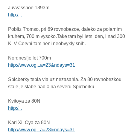
Juvvasshoe 1893m
http:/...
Pobliz Tromso, pri 69 rovnobezce, daleko za polarnim
kruhem, 700 m vysoko.Take tam byl letni den, i nad 300
K. V Cervni tam neni neobvykly snih.
Nordnesfjellet 700m
http://www.og...a=23&ndays=31
Spicberky tepla vla uz nezasahla. Za 80 rovnobezkou
stale je slabe nad 0 na severu Spicberku
Kvitoya za 80N
http:/...
Karl Xii Oya za 80N
http://www.og...a=23&ndays=31