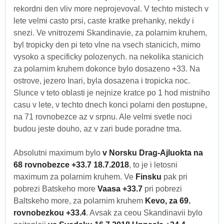
rekordni den vliv more neprojevoval. V techto mistech v
lete velmi casto prsi, caste kratke prehanky, nekdy i
snezi. Ve vnitrozemi Skandinavie, za polarnim kruhem,
byl tropicky den pi teto vlne na vsech stanicich, mimo
vysoko a specificky polozenych. na nekolika stanicich
za polarnim kruhem dokonce bylo dosazeno +33. Na
ostrove, jezero Inari, byla dosazena i tropicka noc.
Slunce v teto oblasti je nejnize kratce po 1 hod mistniho
casu v lete, v techto dnech konci polarni den postupne,
na 71 rovnobezce az v srpnu. Ale velmi svetle noci
budou jeste douho, az v zari bude poradne tma.
Absolutni maximum bylo
v Norsku Drag-Ajluokta na
68 rovnobezce +33.7 18.7.2018
, to je i letosni
maximum za polarnim kruhem. Ve
Finsku
pak pri
pobrezi Batskeho more
Vaasa +33.7
pri pobrezi
Baltskeho more, za polarnim kruhem
Kevo, za 69.
rovnobezkou +33.4
. Avsak za ceou Skandinavii bylo