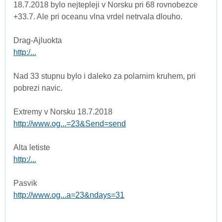
18.7.2018 bylo nejtepleji v Norsku pri 68 rovnobezce
+33.7. Ale pri oceanu vlna vrdel netrvala dlouho.
Drag-Ajluokta
http:/...
Nad 33 stupnu bylo i daleko za polarnim kruhem, pri
pobrezi navic.
Extremy v Norsku 18.7.2018
http://www.og...=23&Send=send
Alta letiste
http:/...
Pasvik
http://www.og...a=23&ndays=31