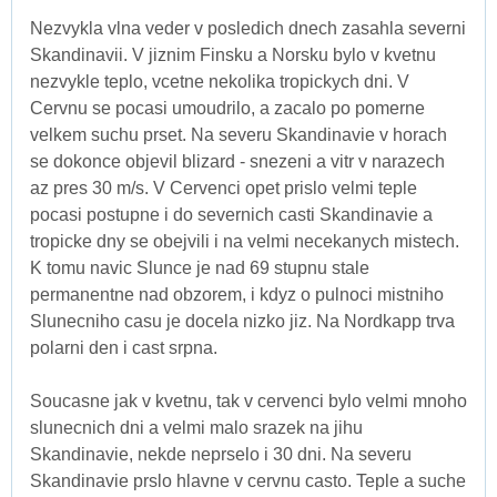
Nezvykla vlna veder v posledich dnech zasahla severni
Skandinavii. V jiznim Finsku a Norsku bylo v kvetnu
nezvykle teplo, vcetne nekolika tropickych dni. V
Cervnu se pocasi umoudrilo, a zacalo po pomerne
velkem suchu prset. Na severu Skandinavie v horach
se dokonce objevil blizard - snezeni a vitr v narazech
az pres 30 m/s. V Cervenci opet prislo velmi teple
pocasi postupne i do severnich casti Skandinavie a
tropicke dny se obejvili i na velmi necekanych mistech.
K tomu navic Slunce je nad 69 stupnu stale
permanentne nad obzorem, i kdyz o pulnoci mistniho
Slunecniho casu je docela nizko jiz. Na Nordkapp trva
polarni den i cast srpna.
Soucasne jak v kvetnu, tak v cervenci bylo velmi mnoho
slunecnich dni a velmi malo srazek na jihu
Skandinavie, nekde neprselo i 30 dni. Na severu
Skandinavie prslo hlavne v cervnu casto. Teple a suche