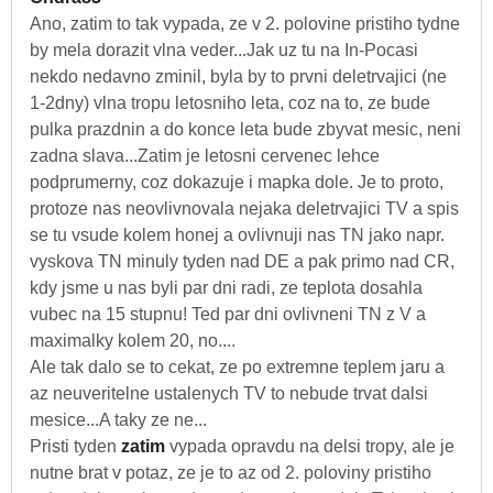
Ano, zatim to tak vypada, ze v 2. polovine pristiho tydne
by mela dorazit vlna veder...Jak uz tu na In-Pocasi
nekdo nedavno zminil, byla by to prvni deletrvajici (ne
1-2dny) vlna tropu letosniho leta, coz na to, ze bude
pulka prazdnin a do konce leta bude zbyvat mesic, neni
zadna slava...Zatim je letosni cervenec lehce
podprumerny, coz dokazuje i mapka dole. Je to proto,
protoze nas neovlivnovala nejaka deletrvajici TV a spis
se tu vsude kolem honej a ovlivnuji nas TN jako napr.
vyskova TN minuly tyden nad DE a pak primo nad CR,
kdy jsme u nas byli par dni radi, ze teplota dosahla
vubec na 15 stupnu! Ted par dni ovlivneni TN z V a
maximalky kolem 20, no....
Ale tak dalo se to cekat, ze po extremne teplem jaru a
az neuveritelne ustalenych TV to nebude trvat dalsi
mesice...A taky ze ne...
Pristi tyden
zatim
vypada opravdu na delsi tropy, ale je
nutne brat v potaz, ze je to az od 2. poloviny pristiho