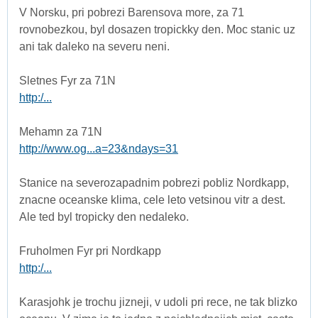
V Norsku, pri pobrezi Barensova more, za 71
rovnobezkou, byl dosazen tropickky den. Moc stanic uz
ani tak daleko na severu neni.
Sletnes Fyr za 71N
http:/...
Mehamn za 71N
http://www.og...a=23&ndays=31
Stanice na severozapadnim pobrezi pobliz Nordkapp,
znacne oceanske klima, cele leto vetsinou vitr a dest.
Ale ted byl tropicky den nedaleko.
Fruholmen Fyr pri Nordkapp
http:/...
Karasjohk je trochu jizneji, v udoli pri rece, ne tak blizko