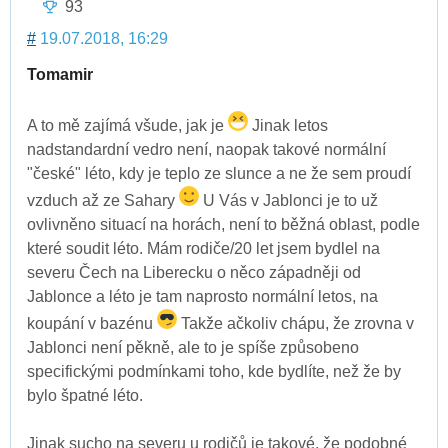
93
#
19.07.2018, 16:29
Tomamir
A to mě zajímá všude, jak je
Jinak letos
nadstandardní vedro není, naopak takové normální
"české" léto, kdy je teplo ze slunce a ne že sem proudí
vzduch až ze Sahary
U Vás v Jablonci je to už
ovlivněno situací na horách, není to běžná oblast, podle
které soudit léto. Mám rodiče/20 let jsem bydlel na
severu Čech na Liberecku o něco západněji od
Jablonce a léto je tam naprosto normální letos, na
koupání v bazénu
Takže ačkoliv chápu, že zrovna v
Jablonci není pěkně, ale to je spíše způsobeno
specifickými podmínkami toho, kde bydlíte, než že by
bylo špatné léto.
Jinak sucho na severu u rodičů je takové, že podobné