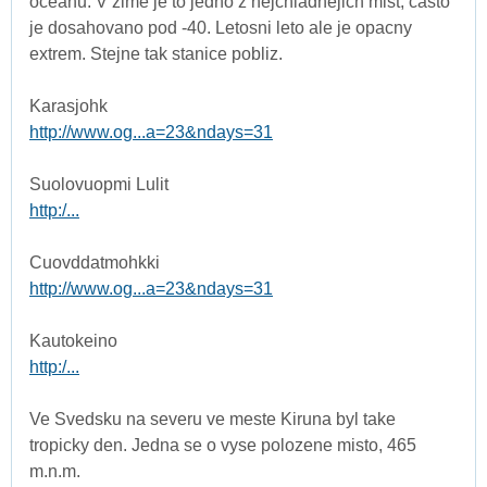
oceanu. V zime je to jedno z nejchladnejich mist, casto
je dosahovano pod -40. Letosni leto ale je opacny
extrem. Stejne tak stanice pobliz.
Karasjohk
http://www.og...a=23&ndays=31
Suolovuopmi Lulit
http:/...
Cuovddatmohkki
http://www.og...a=23&ndays=31
Kautokeino
http:/...
Ve Svedsku na severu ve meste Kiruna byl take
tropicky den. Jedna se o vyse polozene misto, 465
m.n.m.