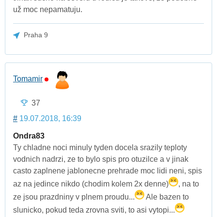
už moc nepamatuju.
Praha 9
Tomamir
37
#
19.07.2018, 16:39
Ondra83
Ty chladne noci minuly tyden docela srazily teploty
vodnich nadrzi, ze to bylo spis pro otuzilce a v jinak
casto zaplnene jablonecne prehrade moc lidi neni, spis
az na jedince nikdo (chodim kolem 2x denne)
, na to
ze jsou prazdniny v plnem proudu...
Ale bazen to
slunicko, pokud teda zrovna sviti, to asi vytopi...