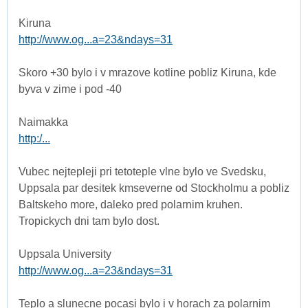
Kiruna
http://www.og...a=23&ndays=31
Skoro +30 bylo i v mrazove kotline pobliz Kiruna, kde
byva v zime i pod -40
Naimakka
http:/...
Vubec nejtepleji pri tetoteple vlne bylo ve Svedsku,
Uppsala par desitek kmseverne od Stockholmu a pobliz
Baltskeho more, daleko pred polarnim kruhen.
Tropickych dni tam bylo dost.
Uppsala University
http://www.og...a=23&ndays=31
Teplo a slunecne pocasi bylo i v horach za polarnim