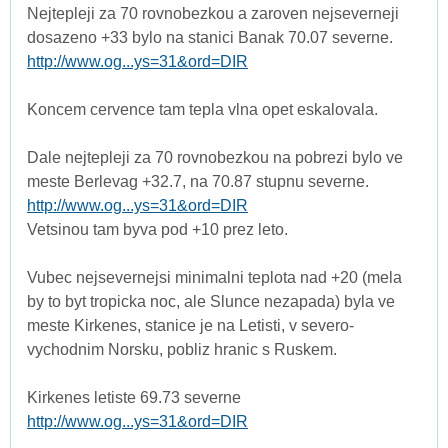
Nejtepleji za 70 rovnobezkou a zaroven nejseverneji
dosazeno +33 bylo na stanici Banak 70.07 severne.
http://www.og...ys=31&ord=DIR
Koncem cervence tam tepla vlna opet eskalovala.
Dale nejtepleji za 70 rovnobezkou na pobrezi bylo ve
meste Berlevag +32.7, na 70.87 stupnu severne.
http://www.og...ys=31&ord=DIR
Vetsinou tam byva pod +10 prez leto.
Vubec nejsevernejsi minimalni teplota nad +20 (mela
by to byt tropicka noc, ale Slunce nezapada) byla ve
meste Kirkenes, stanice je na Letisti, v severo-
vychodnim Norsku, pobliz hranic s Ruskem.
Kirkenes letiste 69.73 severne
http://www.og...ys=31&ord=DIR