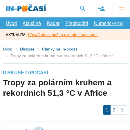
Přejít
na
hlavní
obsah
Úvod
Aktuálně
Radar
Předpověď
Numerický model
Převážně slunečno s letními teplotami
AKTUALITA:
Úvod
Diskuse
Články na In-počasí
Tropy za polárním kruhem a rekordních 51,3 °C v Africe
DISKUSE O POČASÍ
Tropy za polárním kruhem a
rekordních 51,3 °C v Africe
1
2