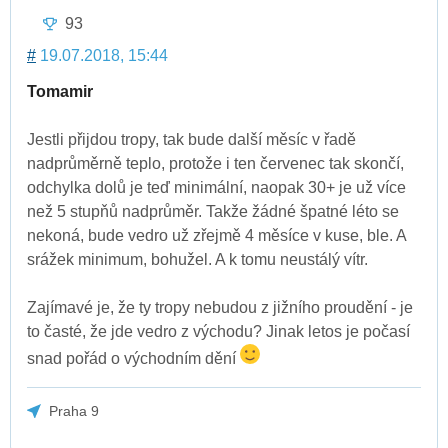
93
#
19.07.2018, 15:44
Tomamir
Jestli přijdou tropy, tak bude další měsíc v řadě
nadprůměrně teplo, protože i ten červenec tak skončí,
odchylka dolů je teď minimální, naopak 30+ je už více
než 5 stupňů nadprůměr. Takže žádné špatné léto se
nekoná, bude vedro už zřejmě 4 měsíce v kuse, ble. A
srážek minimum, bohužel. A k tomu neustálý vítr.
Zajímavé je, že ty tropy nebudou z jižního proudění - je
to časté, že jde vedro z východu? Jinak letos je počasí
snad pořád o východním dění
Praha 9