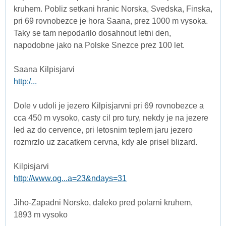
kruhem. Pobliz setkani hranic Norska, Svedska, Finska,
pri 69 rovnobezce je hora Saana, prez 1000 m vysoka.
Taky se tam nepodarilo dosahnout letni den,
napodobne jako na Polske Snezce prez 100 let.
Saana Kilpisjarvi
http:/...
Dole v udoli je jezero Kilpisjarvni pri 69 rovnobezce a
cca 450 m vysoko, casty cil pro tury, nekdy je na jezere
led az do cervence, pri letosnim teplem jaru jezero
rozmrzlo uz zacatkem cervna, kdy ale prisel blizard.
Kilpisjarvi
http://www.og...a=23&ndays=31
Jiho-Zapadni Norsko, daleko pred polarni kruhem,
1893 m vysoko