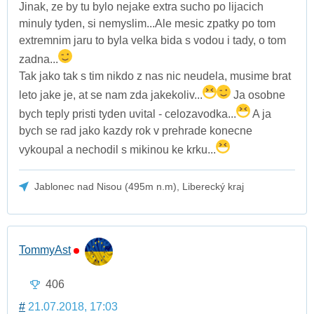
Jinak, ze by tu bylo nejake extra sucho po lijacich
minuly tyden, si nemyslim...Ale mesic zpatky po tom
extremnim jaru to byla velka bida s vodou i tady, o tom
zadna...
Tak jako tak s tim nikdo z nas nic neudela, musime brat
leto jake je, at se nam zda jakekoliv...
Ja osobne
bych teply pristi tyden uvital - celozavodka...
A ja
bych se rad jako kazdy rok v prehrade konecne
vykoupal a nechodil s mikinou ke krku...
Jablonec nad Nisou (495m n.m), Liberecký kraj
TommyAst
406
#
21.07.2018, 17:03