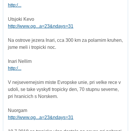
http:/...
Utsjoki Kevo
http://www.og...a=23&ndays=31
Na ostrove jezera Inari, cca 300 km za polarnim kruhen,
jsme meli i tropicki noc.
Inari Nellim
http:/...
V nejsevernejsim miste Evropske unie, pri velke rece v
udoli, se take vyskytl tropicky den, 70 stupnu severne,
pri hranicich s Norskem.
Nuorgam
http://www.og...a=23&ndays=31