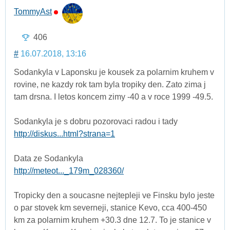
TommyAst
406
#
16.07.2018, 13:16
Sodankyla v Laponsku je kousek za polarnim kruhem v
rovine, ne kazdy rok tam byla tropiky den. Zato zima j
tam drsna. I letos koncem zimy -40 a v roce 1999 -49.5.
Sodankyla je s dobru pozorovaci radou i tady
http://diskus...html?strana=1
Data ze Sodankyla
http://meteot..._179m_028360/
Tropicky den a soucasne nejtepleji ve Finsku bylo jeste
o par stovek km severneji, stanice Kevo, cca 400-450
km za polarnim kruhem +30.3 dne 12.7. To je stanice v