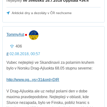
nejtepleji
ve Svedsku 16.7.2018 Uppsala +34.4
Arktické dny a dezoláty v ČR nechceme
TommyAst
406
#
02.08.2018, 00:57
Vubec nejtepleji ve Skandinavii za polarnim kruhem
bylo v Norsku Drag-Ajluokta 68.05 stupnu severne:
http://www.og...ys=31&ord=DIR
V Drag-Ajluokta ale uz nebyl polarni den v dobe
maxima pravdepodobne. Nejtepleji v oblasti, kde
Slunce nezapada, bylo ve Finsku, pobliz hranic s