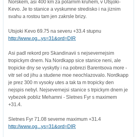
Norskem, asi 400 km za polarnim kruhem, v Utsjoki-
Kevo. Je to stanice a vyskumne stredisko i na jiznim
svahu a rostou tam jen zakrsle brizy.
Utsjoki Kevo 69.75 na severu +33.4 stupnu
http://www.og...ys=31&ord=DIR
Asi padl rekord pro Skandinavii s nejsevernejsim
tropickym dnem. Na Nordkapp sice stanice neni, ale
tropicke dny se vyskytly i na pobrezi Barentsova more -
vitr sel od jihu a studene moe neochlazovalo. Nordkapp
je prez 300 m vysoky utes a tak ta m tropicky den
nejspis nebyl. Nejsevernejsi stanice s trpickym dnem je
vybezek pobliz Mehamni - Sletnes Fyr s maximem
+31.4.
Sletnes Fyr 71.08 severne maximum +31.4
http://www.og...ys=31&ord=DIR