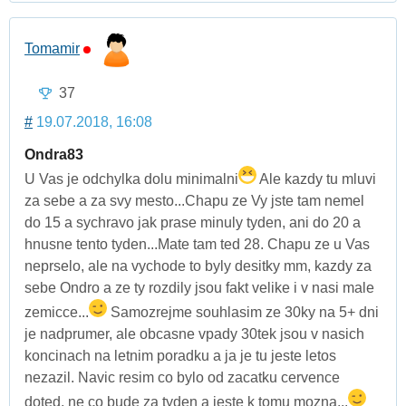
Tomamir
37
#
19.07.2018, 16:08
Ondra83
U Vas je odchylka dolu minimalni
Ale kazdy tu mluvi
za sebe a za svy mesto...Chapu ze Vy jste tam nemel
do 15 a sychravo jak prase minuly tyden, ani do 20 a
hnusne tento tyden...Mate tam ted 28. Chapu ze u Vas
neprselo, ale na vychode to byly desitky mm, kazdy za
sebe Ondro a ze ty rozdily jsou fakt velike i v nasi male
zemicce...
Samozrejme souhlasim ze 30ky na 5+ dni
je nadprumer, ale obcasne vpady 30tek jsou v nasich
koncinach na letnim poradku a ja je tu jeste letos
nezazil. Navic resim co bylo od zacatku cervence
doted, ne co bude za tyden a jeste k tomu mozna...