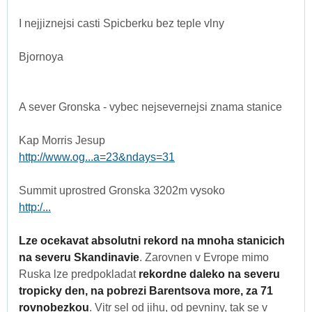
I nejjiznejsi casti Spicberku bez teple vlny
Bjornoya
A sever Gronska - vybec nejsevernejsi znama stanice
Kap Morris Jesup
http://www.og...a=23&ndays=31
Summit uprostred Gronska 3202m vysoko
http:/...
Lze ocekavat absolutni rekord na mnoha stanicich
na severu Skandinavie
. Zarovnen v Evrope mimo
Ruska lze predpokladat
rekordne daleko na severu
tropicky den, na pobrezi Barentsova more, za 71
rovnobezkou
. Vitr sel od jihu, od pevniny, tak se v