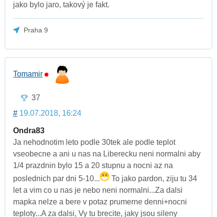
jako bylo jaro, takový je fakt.
Praha 9
Tomamir
37
#
19.07.2018, 16:24
Ondra83
Ja nehodnotim leto podle 30tek ale podle teplot
vseobecne a ani u nas na Liberecku neni normalni aby
1/4 prazdnin bylo 15 a 20 stupnu a nocni az na
poslednich par dni 5-10...
To jako pardon, ziju tu 34
let a vim co u nas je nebo neni normalni...Za dalsi
mapka nelze a bere v potaz prumerne denni+nocni
teploty...A za dalsi, Vy tu brecite, jaky jsou sileny