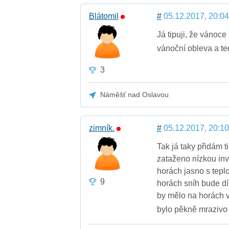
Blátomil
#
05.12.2017, 20:04
Já tipuji, že vánoce
vánoční obleva a 
3
Náměšť nad Oslavou
zimník.
#
05.12.2017, 20:10
Tak já taky přidám t
zataženo nízkou inv
horách jasno s tepl
9
horách sníh bude dí
by mělo na horách v
bylo pěkně mrazivo