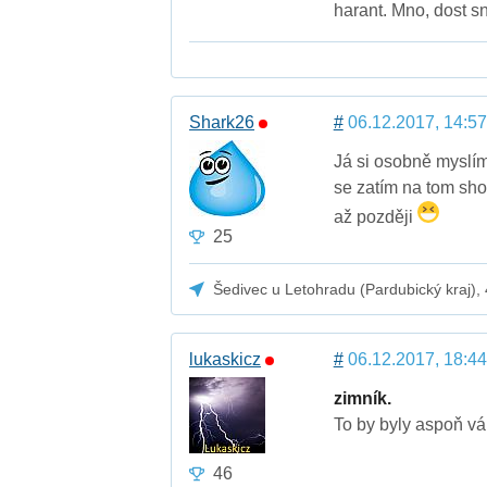
harant. Mno, dost sn
Shark26
#
06.12.2017, 14:57
Já si osobně myslím
se zatím na tom shod
až později
25
Šedivec u Letohradu (Pardubický kraj),
lukaskicz
#
06.12.2017, 18:44
zimník.
To by byly aspoň vá
46