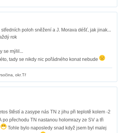
středních poloh sněžení a J. Morava déšť, jak jinak...
aždý rok
 se mýlil...
léto, tady se nikdy nic pořádného konat nebude
očina, okr.Tř
os štěstí a zasype nás TN z jihu při teplotě kolem -2
 po přechodu TN nastanou holomrazy ze SV a tři
t
Tohle bylo naposledy snad když jsem byl malej