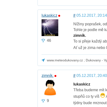
lukaskicz
#
05.12.2017, 20:14
Nížiny poprašek, od 
Tohle je podle mě k
zimník.
46
To si přeje každý aby
Ať už je zima nebo 
www.meteodukovany.cz ; Dukovany - Vys
zimník.
#
05.12.2017, 20:40
lukaskicz
Třeba budeme mít let
stupňů co ty víš
A
9
týdny bude mrznou