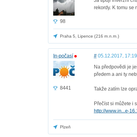
Já tipuji inverzní c
rekordy. K tomu se m
98
Praha 5, Lipence (216 m.n.m.)
In-počasí
#
05.12.2017, 17:19
Na předpovědi je ješ
předem a ani ty nebý
8441
Takže zatím lze opra
Přečíst si můžete i 
http://www.in...e-16
Plzeň