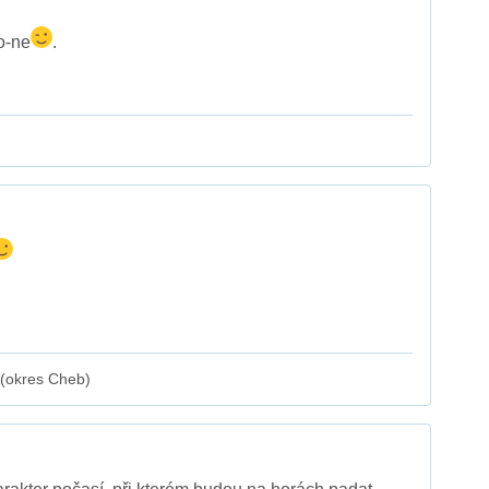
o-ne
.
 (okres Cheb)