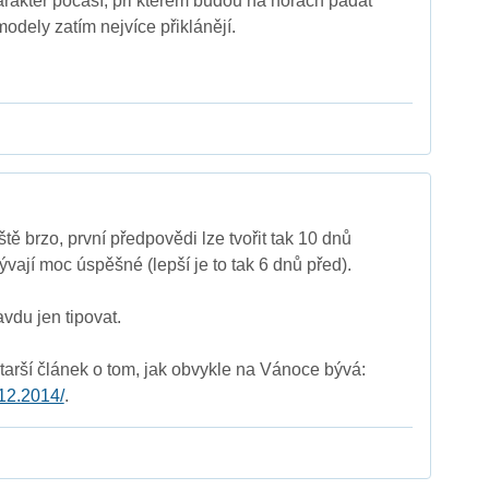
harakter počasí, při kterém budou na horách padat
odely zatím nejvíce přiklánějí.
tě brzo, první předpovědi lze tvořit tak 10 dnů
vají moc úspěšné (lepší je to tak 6 dnů před).
vdu jen tipovat.
starší článek o tom, jak obvykle na Vánoce bývá:
.12.2014/
.