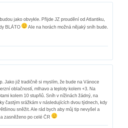
 budou jako obvykle. Přijde JZ proudění od Atlantiku,
tedy BLÁTO
Ale na horách možná nějaký sníh bude.
ip. Jako již tradičně si myslím, že bude na Vánoce
erzní oblačností, mlhavo a teploty kolem +3. Na
otami kolem 10 stupňů. Sníh v nížinách žádný, na
ky častým srážkám v následujících dvou týdnech, kdy
ětšinou sněžit. Ale rád bych aby můj tip nevyšel a
 a zasněženo po celé ČR