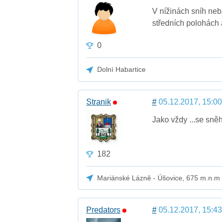
V nížinách sníh ne
středních polohách a
0
Dolní Habartice
Stranik
#
05.12.2017, 15:00
Jako vždy ...se sně
182
Mariánské Lázně - Úšovice, 675 m.n.m
Predators
#
05.12.2017, 15:43