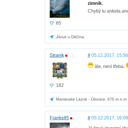
zimník.
Chybý tu anketa an
65
Jílové u Děčína
Stranik
#
05.12.2017, 15:56
ále, není třeba.
182
Mariánské Lázně - Úšovice, 675 m.n.m
Frantis95
#
05.12.2017, 16:09