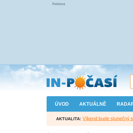
Přejít
na
hlavní
obsah
ÚVOD
AKTUÁLNĚ
RADA
Víkend bude slunečný s l
AKTUALITA: