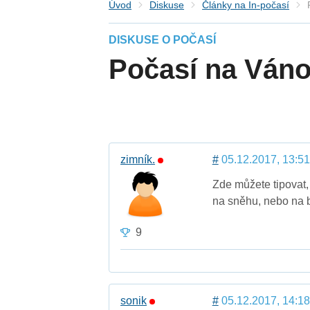
Úvod
Diskuse
Články na In-počasí
DISKUSE O POČASÍ
Počasí na Váno
zimník.
#
05.12.2017, 13:51
Zde můžete tipovat,
na sněhu, nebo na b
9
sonik
#
05.12.2017, 14:18