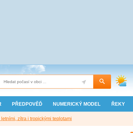
R
PŘEDPOVĚĎ
NUMERICKÝ
MODEL
ŘEKY
etními, zítra i tropickými teplotami