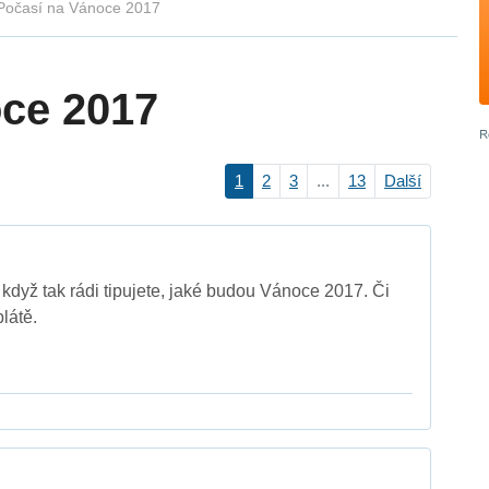
Počasí na Vánoce 2017
ce 2017
1
2
3
...
13
Další
 když tak rádi tipujete, jaké budou Vánoce 2017. Či
látě.