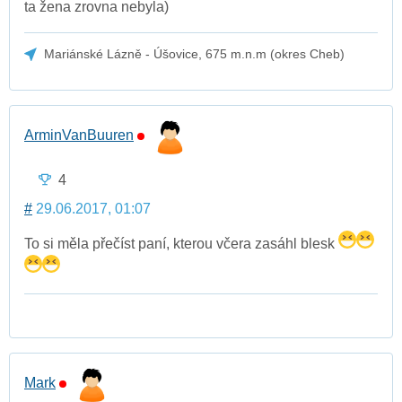
ta žena zrovna nebyla)
Mariánské Lázně - Úšovice, 675 m.n.m (okres Cheb)
ArminVanBuuren
4
#
29.06.2017, 01:07
To si měla přečíst paní, kterou včera zasáhl blesk
Mark