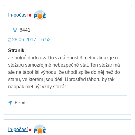
In-počasí
8441
#
28.06.2017, 16:53
Stranik
Je nutné dodržovat tu vzdálenost 3 metry. Jinak je u
stožáru samozřejmě nebezpečné stát. Ten stožár má
ale na tábořišti výhodu, že uhodí spíše do něj než do
stanu, ve kterém jsou děti. Uprostřed táboru by tak
naopak měl být vždy stožár.
Plzeň
In-počasí