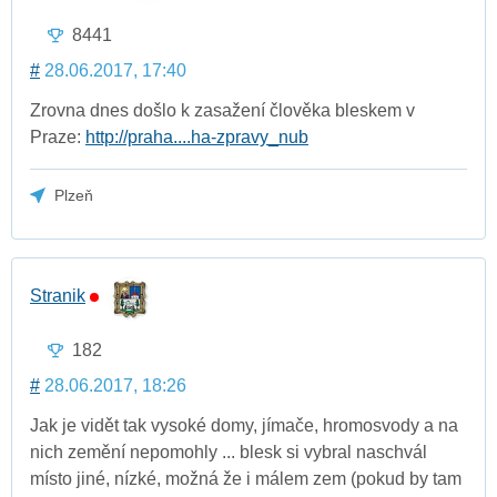
8441
#
28.06.2017, 17:40
Zrovna dnes došlo k zasažení člověka bleskem v
Praze:
http://praha....ha-zpravy_nub
Plzeň
Stranik
182
#
28.06.2017, 18:26
Jak je vidět tak vysoké domy, jímače, hromosvody a na
nich zemění nepomohly ... blesk si vybral naschvál
místo jiné, nízké, možná že i málem zem (pokud by tam