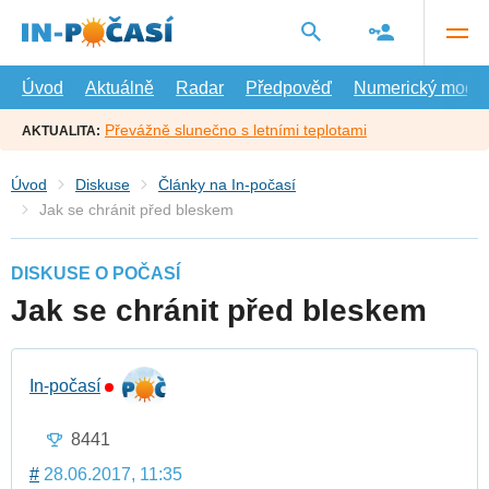
Přejít
na
hlavní
obsah
Úvod
Aktuálně
Radar
Předpověď
Numerický model
Převážně slunečno s letními teplotami
AKTUALITA:
Úvod
Diskuse
Články na In-počasí
Jak se chránit před bleskem
DISKUSE O POČASÍ
Jak se chránit před bleskem
In-počasí
8441
#
28.06.2017, 11:35