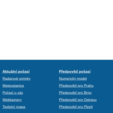
Aktuální počasí
Předpověď počasí
Radarové snímky
Numerický model
Meteostanice
Předpověď pro Prahu
Počasí u vás
Předpověď pro Brno
Webkamery
Předpověď pro Ostravu
Teplotní mapa
Předpověď pro Plzeň