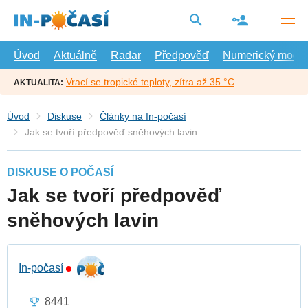
Přejít
na
hlavní
obsah
Úvod
Aktuálně
Radar
Předpověď
Numerický model
Vrací se tropické teploty, zítra až 35 °C
AKTUALITA:
Úvod
Diskuse
Články na In-počasí
Jak se tvoří předpověď sněhových lavin
DISKUSE O POČASÍ
Jak se tvoří předpověď
sněhových lavin
In-počasí
8441