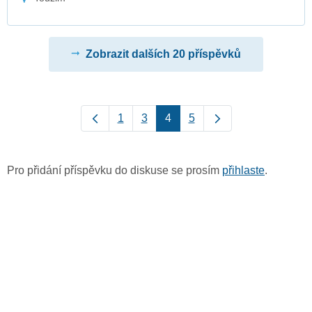
Zobrazit dalších 20 příspěvků
1
3
4
5
Pro přidání příspěvku do diskuse se prosím
přihlaste
.