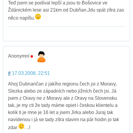
Teď jsem se podíval lepší a jsou to Bošovice ve
Ždánickém lese asi 21km od Dubňan.Jdu spát zítra zas
něco napíšu.
Anonymní
#
17.03.2008, 22:51
Ahoj Dubnančan z jakího regionu čech jsi z Moravy,
Slezka alebo ze západních nebo jižních čech jsi. Já
jsem z Oravy ne z Moravy ale z Oravy na Slovensku
tak, je my cti že tady máme opiet i českou klientelu a
kolik ti je mne je 16 let a jsem Jirka alebo Juraj tak
navidenou i já se tady zítra stavim na pár hodin jo tak
zdar
. ..!