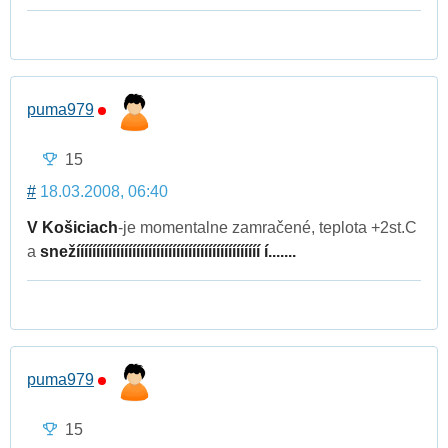
puma979
15
#
18.03.2008, 06:40
V Košiciach
-je momentalne zamračené, teplota +2st.C
a
snežíííííííííííííííííííííííííííííííííííííííííííííí í.......
puma979
15