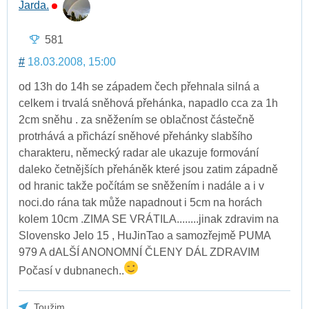
Jarda.
581
#
18.03.2008, 15:00
od 13h do 14h se západem čech přehnala silná a
celkem i trvalá sněhová přehánka, napadlo cca za 1h
2cm sněhu . za sněžením se oblačnost částečně
protrhává a přichází sněhové přehánky slabšího
charakteru, německý radar ale ukazuje formování
daleko četnějších přeháněk které jsou zatim západně
od hranic takže počítám se sněžením i nadále a i v
noci.do rána tak může napadnout i 5cm na horách
kolem 10cm .ZIMA SE VRÁTILA........jinak zdravim na
Slovensko Jelo 15 , HuJinTao a samozřejmě PUMA
979 A dALŠÍ ANONOMNÍ ČLENY DÁL ZDRAVIM
Počasí v dubnanech..
Toužim