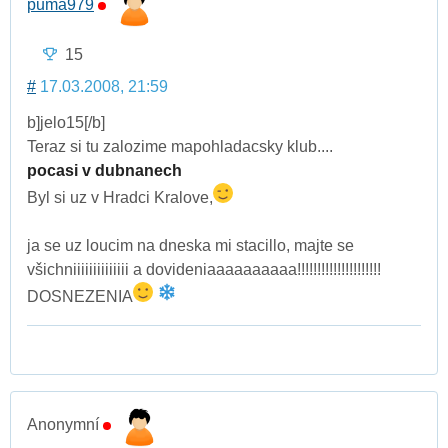
puma979
15
#
17.03.2008, 21:59
b]jelo15[/b]
Teraz si tu zalozime mapohladacsky klub....
pocasi v dubnanech
Byl si uz v Hradci Kralove,
ja se uz loucim na dneska mi stacillo, majte se
všichniiiiiiiiiiiiii a dovideniaaaaaaaaaa!!!!!!!!!!!!!!!!!!!!!
DOSNEZENIA
Anonymní