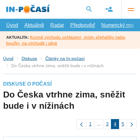
Přejít
na
hlavní
obsah
Úvod
Aktuálně
Radar
Předpověď
Numerický model
Kromě východu ochlazení, místy přeháňky nebo
AKTUALITA:
bouřky, na východě i silné
Úvod
Diskuse
Články na In-počasí
Do Česka vtrhne zima, sněžit bude i v nížinách
DISKUSE O POČASÍ
Do Česka vtrhne zima, sněžit
bude i v nížinách
1
...
3
4
5