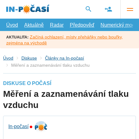
Přejít
na
hlavní
obsah
Úvod
Aktuálně
Radar
Předpověď
Numerický model
Začíná ochlazení, místy přeháňky nebo bouřky,
AKTUALITA:
zejména na východě
Úvod
Diskuse
Články na In-počasí
Měření a zaznamenávání tlaku vzduchu
DISKUSE O POČASÍ
Měření a zaznamenávání tlaku
vzduchu
In-počasí