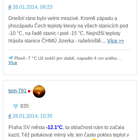
#
26.01.2014, 09:23
Dnešní ráno bylo velmi mrazivé. Kromě západu a
jihozápadu Čech teploty klesly na všech stanicích pod
-10 °C, na řadě stanic i pod -15 °C. Nejnižší teploty
hlásila stanice ČHMÚ Jizerka - rašeliniště....
Více >>
Plzeň -7 °C Už sněží jen slabě, napadlo 4 cm sněhu ...
Více
tom-791
835
#
26.01.2014, 10:35
Praha SV města
-12.1°C
, ta oblačnost nám to začala
kazit. Též pofukoval mírný vítr, ten často pokles teplot v