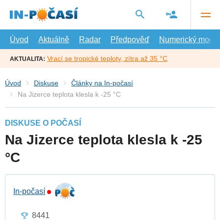
Přejít
na
hlavní
obsah
Úvod
Aktuálně
Radar
Předpověď
Numerický model
Vrací se tropické teploty, zítra až 35 °C
AKTUALITA:
Úvod
Diskuse
Články na In-počasí
Na Jizerce teplota klesla k -25 °C
DISKUSE O POČASÍ
Na Jizerce teplota klesla k -25
°C
In-počasí
8441