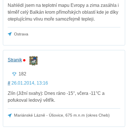
Nahlédl jsem na teplotní mapu Evropy a zima zasáhla i
téměř celý Balkán krom přímořských oblastí kde je díky
oteplujícímu vlivu moře samozřejmě tepleji.
Ostrava
Stranik
182
#
26.01.2014, 13:16
Zlín (Jižní svahy): Dnes ráno -15°, včera -11°C a
pofukoval ledový větřík.
Mariánské Lázně - Úšovice, 675 m.n.m (okres Cheb)