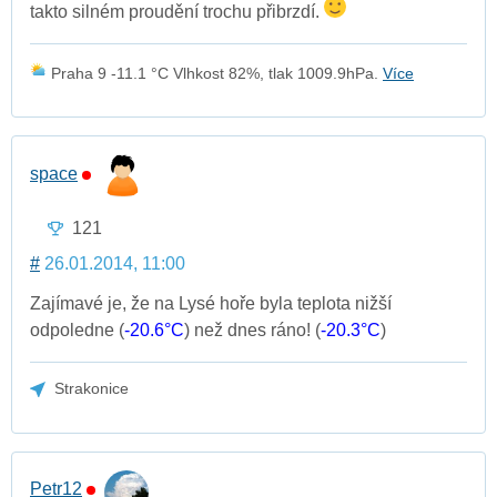
takto silném proudění trochu přibrzdí.
Praha 9 -11.1 °C Vlhkost 82%, tlak 1009.9hPa.
Více
space
121
#
26.01.2014, 11:00
Zajímavé je, že na Lysé hoře byla teplota nižší
odpoledne (
-20.6°C
) než dnes ráno! (
-20.3°C
)
Strakonice
Petr12