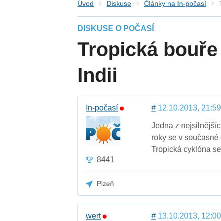
Úvod
Diskuse
Články na In-počasí
DISKUSE O POČASÍ
Tropická bouře 
Indii
In-počasí
#
12.10.2013, 21:59
Jedna z nejsilnější
roky se v současné 
Tropická cyklóna se 
8441
Plzeň
wert
#
13.10.2013, 12:00