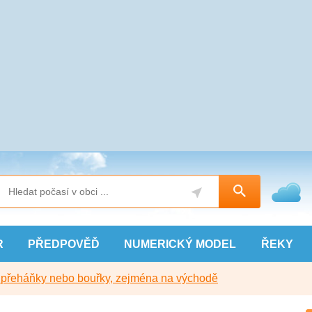
R
PŘEDPOVĚĎ
NUMERICKÝ
MODEL
ŘEKY
y přeháňky nebo bouřky, zejména na východě