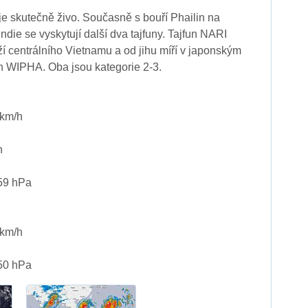
 je skutečně živo. Současně s bouří Phailin na
die se vyskytují další dva tajfuny. Tajfun NARI
í centrálního Vietnamu a od jihu míří v japonským
un WIPHA. Oba jsou kategorie 2-3.
 km/h
h
959 hPa
 km/h
950 hPa