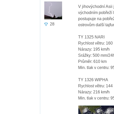
V jihovýchodní Asii
východním pobřeží In
postupuje na pobřež
28
ostrovům další tajf
TY 1325 NARI
Rychlost větru: 160
Nárazy: 195 km/h
Srážky: 500 mm/24
Průměr: 610 km
Min. tlak v centru: 
TY 1326 WIPHA
Rychlost větru: 144
Nárazy: 216 km/h
Min. tlak v centru: 