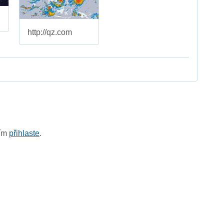
http://qz.com
sím
přihlaste
.