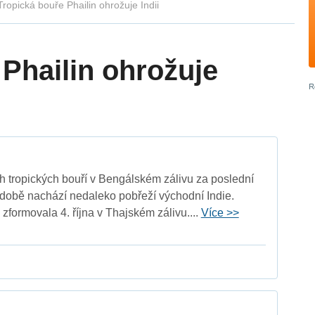
Tropická bouře Phailin ohrožuje Indii
Phailin ohrožuje
ch tropických bouří v Bengálském zálivu za poslední
době nachází nedaleko pobřeží východní Indie.
zformovala 4. října v Thajském zálivu....
Více >>