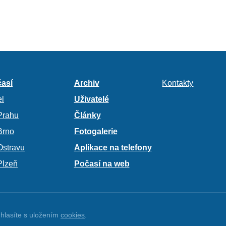
así
Archiv
Kontakty
l
Uživatelé
Prahu
Články
Brno
Fotogalerie
Ostravu
Aplikace na telefony
Plzeň
Počasí na web
hlasíte s uložením
cookies
.