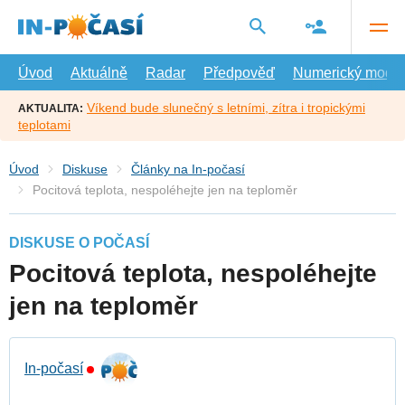
Přejít
na
hlavní
obsah
Úvod
Aktuálně
Radar
Předpověď
Numerický model
Víkend bude slunečný s letními, zítra i tropickými
AKTUALITA:
teplotami
Úvod
Diskuse
Články na In-počasí
Pocitová teplota, nespoléhejte jen na teploměr
DISKUSE O POČASÍ
Pocitová teplota, nespoléhejte
jen na teploměr
In-počasí