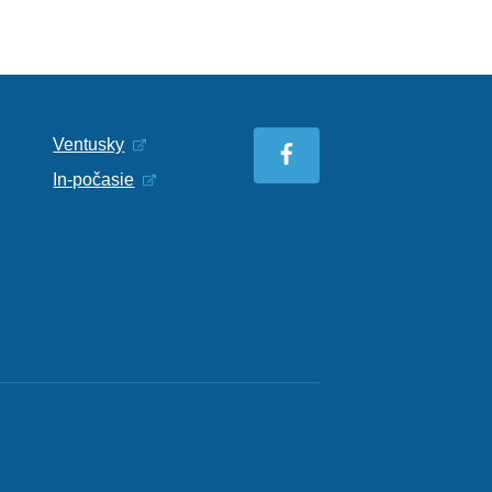
Ventusky
In-počasie