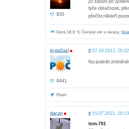
již založil po zjišt
týče oblačnosti, pře
835
přečíst někteří pozo
Ostrá 18.8 °C Čerstvý vítr s nárazy.
Víc
In-počasí
#
07.10.2012, 20:32
Na podnět zmíněnéh
8441
Plzeň
dacan
#
15.07.2021, 20:13
tom-791