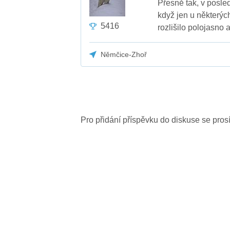
Přesně tak, v posle
když jen u některýc
5416
rozlišilo polojasno 
Němčice-Zhoř
Pro přidání příspěvku do diskuse se pro