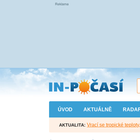
Přejít
na
hlavní
obsah
ÚVOD
AKTUÁLNĚ
RADA
Vrací se tropické teploty
AKTUALITA: