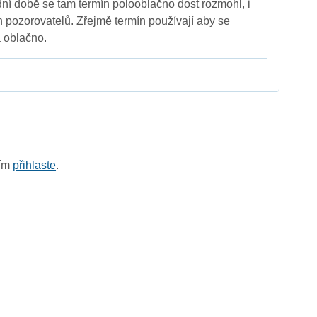
dní době se tam termín polooblačno dost rozmohl, i
h pozorovatelů. Zřejmě termín používají aby se
a oblačno.
sím
přihlaste
.