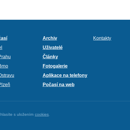
así
Archiv
Kontakty
l
Uživatelé
Prahu
Články
Brno
Fotogalerie
Ostravu
Aplikace na telefony
Plzeň
Počasí na web
hlasíte s uložením
cookies
.