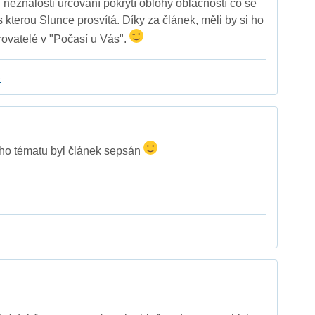
ění neznalosti určování pokrytí oblohy oblačností co se
s kterou Slunce prosvítá. Díky za článek, měli by si ho
rovatelé v "Počasí u Vás".
e
o tématu byl článek sepsán