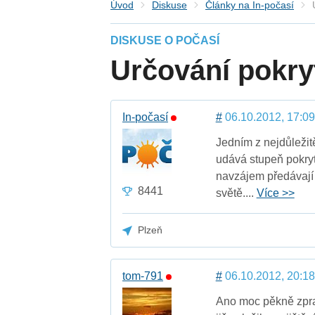
Úvod
Diskuse
Články na In-počasí
DISKUSE O POČASÍ
Určování pokry
In-počasí
#
06.10.2012, 17:09
Jedním z nejdůležit
udává stupeň pokrytí
navzájem předávají 
8441
světě....
Více >>
Plzeň
tom-791
#
06.10.2012, 20:18
Ano moc pěkně zpra