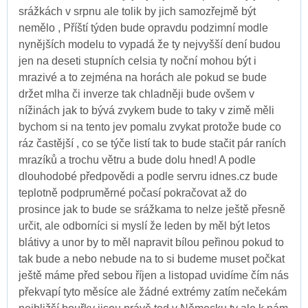
srážkách v srpnu ale tolik by jich samozřejmě být
nemělo , Příští týden bude opravdu podzimní modle
nynějších modelu to vypadá že ty nejvyšší dení budou
jen na deseti stupních celsia ty noční mohou být i
mrazivé a to zejména na horách ale pokud se bude
držet mlha či inverze tak chladněji bude ovšem v
nížinách jak to bývá zvykem bude to taky v zimě měli
bychom si na tento jev pomalu zvykat protože bude co
ráz častější , co se týče listí tak to bude stačit pár raních
mrazíků a trochu větru a bude dolu hned! A podle
dlouhodobé předpovědi a podle servru idnes.cz bude
teplotně podpruměrné počasí pokračovat až do
prosince jak to bude se srážkama to nelze ještě přesně
určit, ale odborníci si myslí že leden by měl být letos
blátivy a unor by to měl napravit bílou peřinou pokud to
tak bude a nebo nebude na to si budeme muset počkat
ještě máme před sebou říjen a listopad uvidíme čím nás
překvapí tyto měsíce ale žádné extrémy zatím nečekám