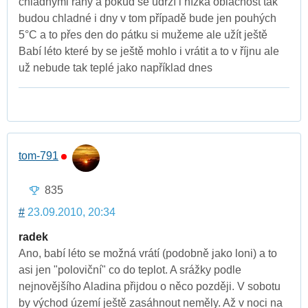
chladnými rány a pokud se udrží i nízká oblačnost tak
budou chladné i dny v tom případě bude jen pouhých
5°C a to přes den do pátku si mužeme ale užít ještě
Babí léto které by se ještě mohlo i vrátit a to v říjnu ale
už nebude tak teplé jako například dnes
tom-791
835
#
23.09.2010, 20:34
radek
Ano, babí léto se možná vrátí (podobně jako loni) a to
asi jen "poloviční" co do teplot. A srážky podle
nejnovějšího Aladina přijdou o něco později. V sobotu
by východ území ještě zasáhnout neměly. Až v noci na