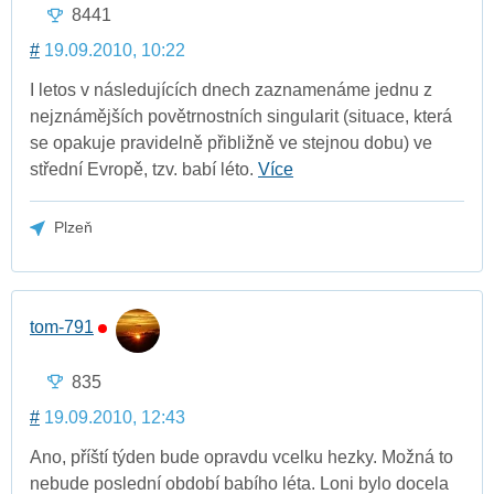
8441
#
19.09.2010, 10:22
I letos v následujících dnech zaznamenáme jednu z
nejznámějších povětrnostních singularit (situace, která
se opakuje pravidelně přibližně ve stejnou dobu) ve
střední Evropě, tzv. babí léto.
Více
Plzeň
tom-791
835
#
19.09.2010, 12:43
Ano, příští týden bude opravdu vcelku hezky. Možná to
nebude poslední období babího léta. Loni bylo docela