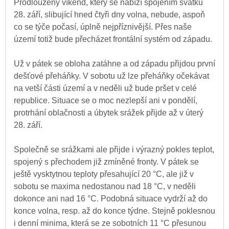
Prodloužený víkend, který se nabízí spojením svátku
28. září, slibující hned čtyři dny volna, nebude, aspoň
co se týče počasí, úplně nejpříznivější. Přes naše
území totiž bude přecházet frontální systém od západu.
Už v pátek se obloha zatáhne a od západu přijdou první
dešťové přeháňky. V sobotu už lze přeháňky očekávat
na vetší části území a v neděli už bude pršet v celé
republice. Situace se o moc nezlepší ani v pondělí,
protrhání oblačnosti a úbytek srážek přijde až v úterý
28. září.
Společně se srážkami ale přijde i výrazný pokles teplot,
spojený s přechodem již zmíněné fronty. V pátek se
ještě vysktytnou teploty přesahující 20 °C, ale již v
sobotu se maxima nedostanou nad 18 °C, v neděli
dokonce ani nad 16 °C. Podobná situace vydrží až do
konce volna, resp. až do konce týdne. Stejně poklesnou
i denní minima, která se ze sobotních 11 °C přesunou