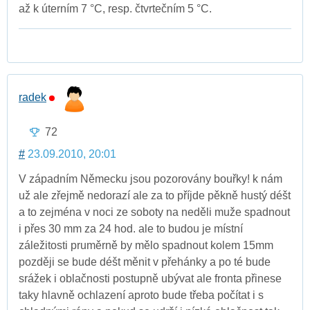
až k úterním 7 °C, resp. čtvrtečním 5 °C.
radek
72
#
23.09.2010, 20:01
V západním Německu jsou pozorovány bouřky! k nám
už ale zřejmě nedorazí ale za to příjde pěkně hustý déšt
a to zejména v noci ze soboty na neděli muže spadnout
i přes 30 mm za 24 hod. ale to budou je místní
záležitosti pruměrně by mělo spadnout kolem 15mm
později se bude déšt měnit v přehánky a po té bude
srážek i oblačnosti postupně ubývat ale fronta přinese
taky hlavně ochlazení aproto bude třeba počítat i s