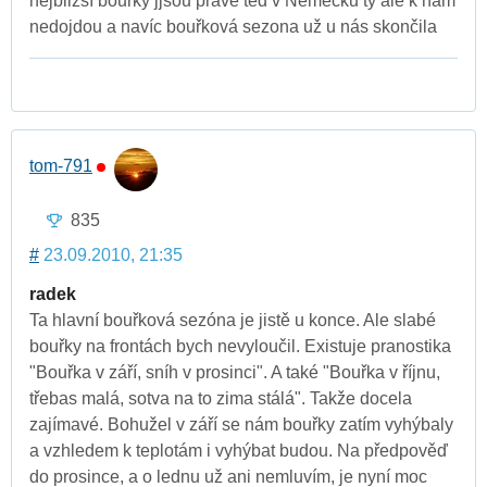
nejbližší bouřky jjsou právě ted v Německu ty ale k nám
nedojdou a navíc bouřková sezona už u nás skončila
tom-791
835
#
23.09.2010, 21:35
radek
Ta hlavní bouřková sezóna je jistě u konce. Ale slabé
bouřky na frontách bych nevyloučil. Existuje pranostika
"Bouřka v září, sníh v prosinci". A také "Bouřka v říjnu,
třebas malá, sotva na to zima stálá". Takže docela
zajímavé. Bohužel v září se nám bouřky zatím vyhýbaly
a vzhledem k teplotám i vyhýbat budou. Na předpověď
do prosince, a o lednu už ani nemluvím, je nyní moc