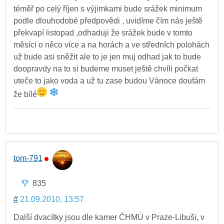
téměř po celý říjen s výjimkami bude srážek minimum
podle dlouhodobé předpovědi , uvidíme čím nás ještě
překvapí listopad ,odhaduji že srážek bude v tomto
měsíci o něco více a na horách a ve středních polohách
už bude asi sněžit ale to je jen muj odhad jak to bude
doopravdy na to si budeme muset ještě chvíli počkat
uteče to jako voda a už tu zase budou Vánoce doufám
že bílé
tom-791
835
#
21.09.2010, 13:57
Další dvacítky jsou dle kamer ČHMÚ v Praze-Libuši, v