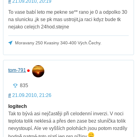
#
21.09.2010, 20:19
To vase babí leto me pekne se** rano je 0 a odpolko 30
na slunicku ,jk se pk mas ustrojit,ja raci kdyz bude tk
nejako celejch 24hod.stejne
Moravany 250 Kvasiny 340-400 Vých.Čechy.
tom-791
835
#
21.09.2010, 21:26
logitech
Tak to bývá asi nejčastěji při celodenní inverzi. V noci
teplota tolik neklesá a přes den zase bez sluníčka tolik
nevystoupí. Ale ve vyšších polohách jsou potom rozdíly
hodně patrné-toto platí jen pro nížiny.