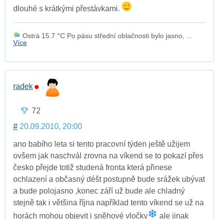
dlouhé s krátkými přestávkami.
Ostrá 15.7 °C Po pásu střední oblačnosti bylo jasno, ...
Více
radek
72
#
20.09.2010, 20:00
ano babího leta si tento pracovní týden ještě užijem
ovšem jak naschvál zrovna na víkend se to pokazí přes
česko přejde totiž studená fronta která přinese
ochlazení a občasný déšt postupně bude srážek ubývat
a bude polojasno ,konec září už bude ale chladný
stejně tak i většina října například tento víkend se už na
horách mohou objevit i sněhové vločky
ale jinak