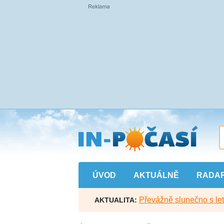
Přejít
na
hlavní
obsah
ÚVOD
AKTUÁLNĚ
RADA
Převážně slunečno s let
AKTUALITA: