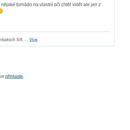
nějaké tornádo na vlastní oči chtěl vidět ale jen z
ějakých 5/8, ...
Více
sím
přihlaste
.