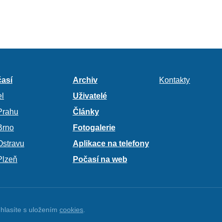
así
Archiv
Kontakty
l
Uživatelé
Prahu
Články
Brno
Fotogalerie
Ostravu
Aplikace na telefony
Plzeň
Počasí na web
hlasíte s uložením
cookies
.