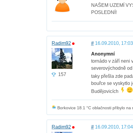
NAŠEM UZEMÍ VY
POSLEDNÍ!
Radim92
#
16.09.2010, 17:03
Anonymní
tornádo v září neni
severovýchodně od n
157
taky přešla zde pada
bouřce se vyskytlo 
Budějovicích
Borkovice 18.1 °C oblačnosti přibylo na n
Radim92
#
16.09.2010, 17:04