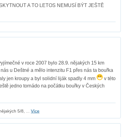
SKYTNOUT A TO LETOS NEMUSÍ BÝT JEŠTĚ
 vyjímečné v roce 2007 bylo 28.9. nějakých 15 km
ás u Deštné a mělo intenzitu F1 přes nás ta bouřka
ly jen kroupy a byl solidní liják spadly 4 mm
v této
ještě jedno tornádo na počátku bouřky v Českých
ějakých 5/8, ...
Více