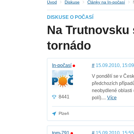
Úvod
Diskuse
Články na In-počasí
DISKUSE O POČASÍ
Na Trutnovsku 
tornádo
In-počasí
#
15.09.2010, 15:09
V pondělí se v Česku
předchozích případů
neobydlené oblasti (
8441
polí)....
Více
Plzeň
tom-791
#
15.09.2010, 15:55