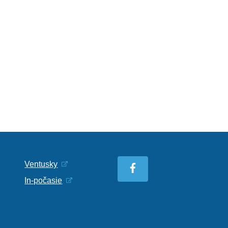
Ventusky
In-počasie