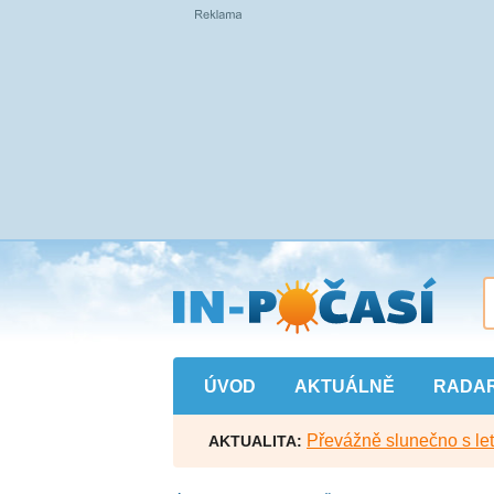
Přejít
na
hlavní
obsah
ÚVOD
AKTUÁLNĚ
RADA
Převážně slunečno s let
AKTUALITA: