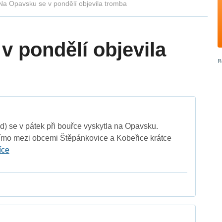
Na Opavsku se v pondělí objevila tromba
v pondělí objevila
d) se v pátek při bouřce vyskytla na Opavsku.
ímo mezi obcemi Štěpánkovice a Kobeřice krátce
íce