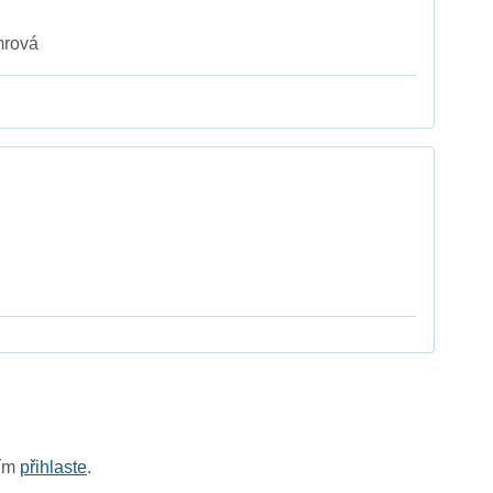
mrová
sím
přihlaste
.