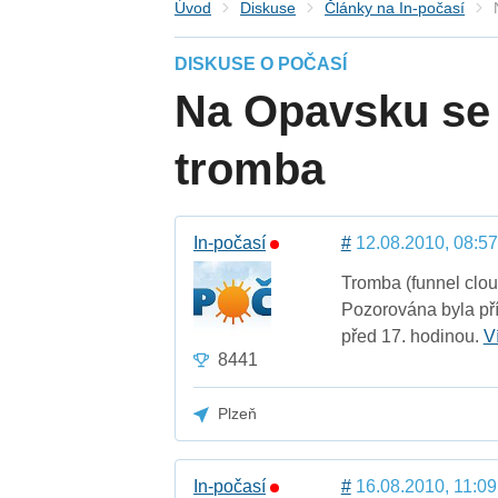
Úvod
Diskuse
Články na In-počasí
DISKUSE O POČASÍ
Na Opavsku se 
tromba
In-počasí
#
12.08.2010, 08:57
Tromba (funnel clou
Pozorována byla př
před 17. hodinou.
V
8441
Plzeň
In-počasí
#
16.08.2010, 11:09