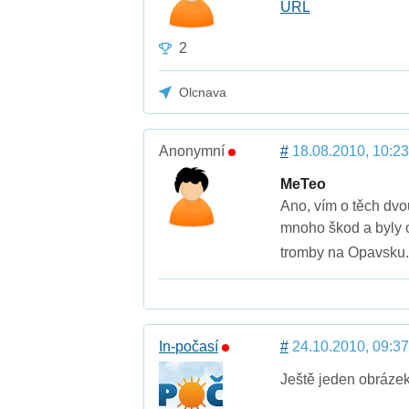
URL
2
Olcnava
Anonymní
#
18.08.2010, 10:23
MeTeo
Ano, vím o těch dvo
mnoho škod a byly o
tromby na Opavsku
In-počasí
#
24.10.2010, 09:37
Ještě jeden obráze