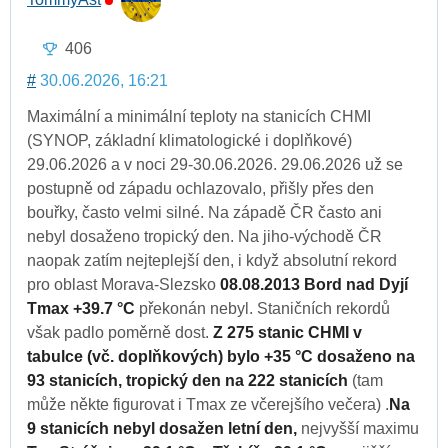
406
#
30.06.2026, 16:21
Maximální a minimální teploty na stanicích CHMI
(SYNOP, základní klimatologické i doplňkové)
29.06.2026 a v noci 29-30.06.2026. 29.06.2026 už se
postupně od západu ochlazovalo, přišly přes den
bouřky, často velmi silné. Na západě ČR často ani
nebyl dosaženo tropický den. Na jiho-východě ČR
naopak zatím nejteplejší den, i když absolutní rekord
pro oblast Morava-Slezsko
08.08.2013 Bord nad Dyjí
Tmax +39.7 °C
překonán nebyl. Staničních rekordů
však padlo poměrně dost.
Z 275 stanic CHMI v
tabulce (vč. doplňkových) bylo +35 °C dosaženo na
93 stanicích, tropický den na 222 stanicích
(tam
může někte figurovat i Tmax ze včerejšího večera) .
Na
9 stanicích nebyl dosažen letní den,
nejvyšší maximu