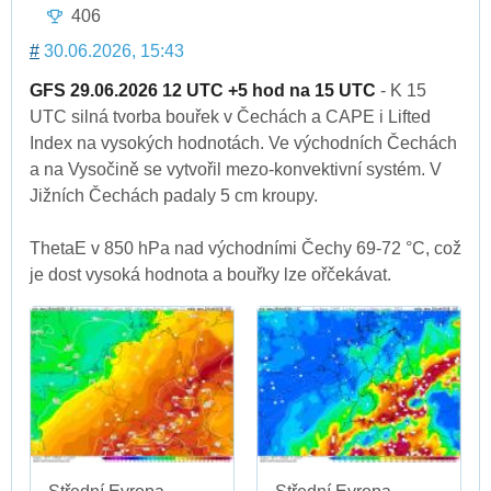
406
#
30.06.2026, 15:43
GFS 29.06.2026 12 UTC +5 hod na 15 UTC
- K 15
UTC silná tvorba bouřek v Čechách a CAPE i Lifted
Index na vysokých hodnotách. Ve východních Čechách
a na Vysočině se vytvořil mezo-konvektivní systém. V
Jižních Čechách padaly 5 cm kroupy.
ThetaE v 850 hPa nad východními Čechy 69-72 °C, což
je dost vysoká hodnota a bouřky lze ořčekávat.