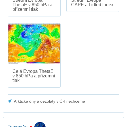
Střední Evropa
Střední Evropa
ThetaE v 850 hPa a
CAPE a Lidted Index
přízemní tlak
Celá Evropa ThetaE
v 850 hPa a přízemní
tlak
Arktické dny a dezoláty v ČR nechceme
TommyAst