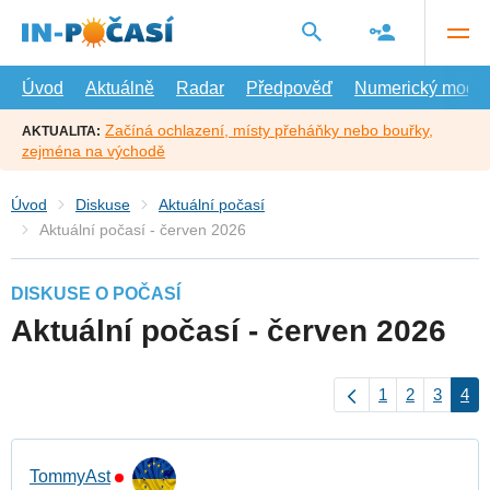
Přejít
na
hlavní
obsah
Úvod
Aktuálně
Radar
Předpověď
Numerický model
Začíná ochlazení, místy přeháňky nebo bouřky,
AKTUALITA:
zejména na východě
Úvod
Diskuse
Aktuální počasí
Aktuální počasí - červen 2026
DISKUSE O POČASÍ
Aktuální počasí - červen 2026
1
2
3
4
TommyAst