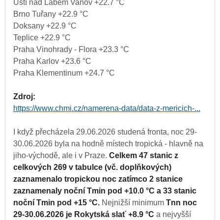
Ústí nad Labem Vaňov +22.7 °C
Brno Tuřany +22.9 °C
Doksany +22.9 °C
Teplice +22.9 °C
Praha Vinohrady - Flora +23.3 °C
Praha Karlov +23.6 °C
Praha Klementinum +24.7 °C
Zdroj:
https://www.chmi.cz/namerena-data/data-z-mericich-...
I když přecházela 29.06.2026 studená fronta, noc 29-
30.06.2026 byla na hodně místech tropická - hlavně na
jiho-východě, ale i v Praze.
Celkem 47 stanic z
celkových 269 v tabulce (vč. doplňkových)
zaznamenalo tropickou noc zatímco 2 stanice
zaznamenaly noční Tmin pod +10.0 °C a 33 stanic
noční Tmin pod +15 °C.
Nejnižší minimum
Tnn noc
29-30.06.2026 je Rokytská slať +8.9 °C
a nejvyšší