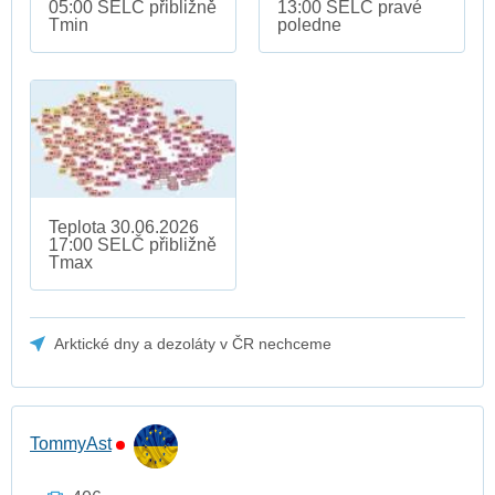
05:00 SELČ přibližně
13:00 SELČ pravé
Tmin
poledne
Teplota 30.06.2026
17:00 SELČ přibližně
Tmax
Arktické dny a dezoláty v ČR nechceme
TommyAst