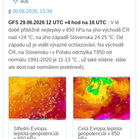
406
#
30.06.2026, 15:38
GFS 29.06.2026 12 UTC +4 hod na 16 UTC
- V té
době přibližně nejtepleji v 850 hPa na jiho-východě ČR
nad +24 °C, na jiho-západě Slovenska 24-25 °C. Od
západu už je vidět výrazné ochlazování. Na východě
ČR, na Slovensku i v Polsku odchylka T850 od
normálu 1991-2020 je 11-13 °C , už také slábne, stále
ale dost nad normálem (extrémně).
Střední Evropa
Celá Evropa teplota-
teplota-geopotenciál
geopotenciál v 850
v 850 hPa
hPa