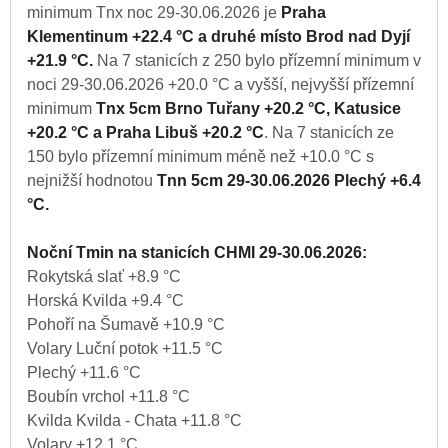
minimum Tnx noc 29-30.06.2026 je
Praha
Klementinum +22.4 °C a druhé místo Brod nad Dyjí
+21.9 °C.
Na 7 stanicích z 250 bylo přízemní minimum v
noci 29-30.06.2026 +20.0 °C a vyšší, nejvyšší přízemní
minimum
Tnx 5cm Brno Tuřany +20.2 °C, Katusice
+20.2 °C a Praha Libuš +20.2 °C
. Na 7 stanicích ze
150 bylo přízemní minimum méně než +10.0 °C s
nejnižší hodnotou
Tnn 5cm 29-30.06.2026 Plechý +6.4
°C.
Noční Tmin na stanicích CHMI 29-30.06.2026:
Rokytská slať +8.9 °C
Horská Kvilda +9.4 °C
Pohoří na Šumavě +10.9 °C
Volary Luční potok +11.5 °C
Plechý +11.6 °C
Boubín vrchol +11.8 °C
Kvilda Kvilda - Chata +11.8 °C
Volary +12.1 °C