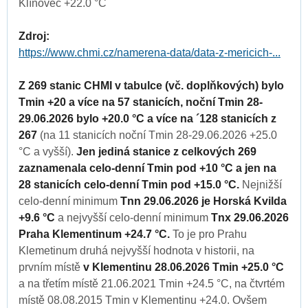
Klínovec +22.0 °C
Zdroj:
https://www.chmi.cz/namerena-data/data-z-mericich-...
Z 269 stanic CHMI v tabulce (vč. doplňkových) bylo
Tmin +20 a více na 57 stanicích, noční Tmin 28-
29.06.2026 bylo +20.0 °C a více na ´128 stanicích z
267
(na 11 stanicích noční Tmin 28-29.06.2026 +25.0
°C a vyšší).
Jen jediná stanice z celkových 269
zaznamenala celo-denní Tmin pod +10 °C a jen na
28 stanicích celo-denní Tmin pod +15.0 °C.
Nejnižší
celo-denní minimum
Tnn 29.06.2026 je Horská Kvilda
+9.6 °C
a nejvyšší celo-denní minimum
Tnx 29.06.2026
Praha Klementinum +24.7 °C.
To je pro Prahu
Klemetinum druhá nejvyšší hodnota v historii, na
prvním místě
v Klementinu 28.06.2026 Tmin +25.0 °C
a na třetím místě 21.06.2021 Tmin +24.5 °C, na čtvrtém
místě 08.08.2015 Tmin v Klementinu +24.0. Ovšem