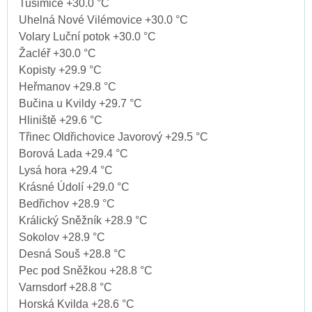
Tušimice +30.0 °C
Uhelná Nové Vilémovice +30.0 °C
Volary Luční potok +30.0 °C
Žacléř +30.0 °C
Kopisty +29.9 °C
Heřmanov +29.8 °C
Bučina u Kvildy +29.7 °C
Hliniště +29.6 °C
Třinec Oldřichovice Javorový +29.5 °C
Borová Lada +29.4 °C
Lysá hora +29.4 °C
Krásné Údolí +29.0 °C
Bedřichov +28.9 °C
Králický Sněžník +28.9 °C
Sokolov +28.9 °C
Desná Souš +28.8 °C
Pec pod Sněžkou +28.8 °C
Varnsdorf +28.8 °C
Horská Kvilda +28.6 °C