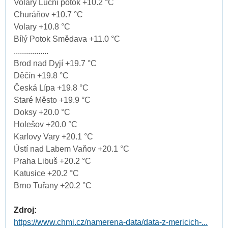
Volary Luční potok +10.2 °C
Churáňov +10.7 °C
Volary +10.8 °C
Bílý Potok Smědava +11.0 °C
.................
Brod nad Dyjí +19.7 °C
Děčín +19.8 °C
Česká Lípa +19.8 °C
Staré Město +19.9 °C
Doksy +20.0 °C
Holešov +20.0 °C
Karlovy Vary +20.1 °C
Ústí nad Labem Vaňov +20.1 °C
Praha Libuš +20.2 °C
Katusice +20.2 °C
Brno Tuřany +20.2 °C
Zdroj:
https://www.chmi.cz/namerena-data/data-z-mericich-...