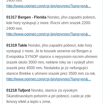
2400 mm.
http://www.ogimet.com/cgi-bin/gsynres?lang=en&...
01317 Bergen - Florida
Norsko, jiho-zapadni pobrezi,
kde hory vystupuji z more. Rocni uhrn srazek 2200-
2400 mm.
http://www.ogimet.com/cgi-bin/gsynres?lang=en&...
01319 Takle
Norsko, jiho-zapadni pobrezi, kde hory
vystupuji z more. Je to kousek severne od Bergen a
Evropskka SYNOP stanice s nejvyssim rocnim uhrnem
srazek okolo 3000 mm, nektere roky se i vyskytl uhrn
srazek prez 4000 mm. Nedaleko je jiz nefungujici
stanice Brekke s uhrnem srazek prez 3500 mm za rok.
http://www.ogimet.com/cgi-bin/gsynres?lang=en&...
01218 Tafjord
Norsko, stanice za vysokym
Skandinavskym pohorim a pri pobrezi, casto je zde
fenovy efekt a teplo v zime.