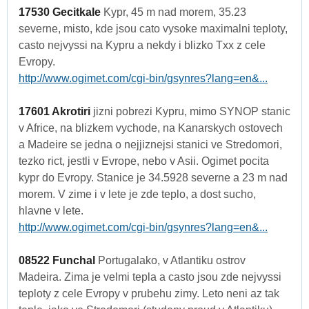
17530 Gecitkale
Kypr, 45 m nad morem, 35.23
severne, misto, kde jsou cato vysoke maximalni teploty,
casto nejvyssi na Kypru a nekdy i blizko Txx z cele
Evropy.
http://www.ogimet.com/cgi-bin/gsynres?lang=en&...
17601 Akrotiri
jizni pobrezi Kypru, mimo SYNOP stanic
v Africe, na blizkem vychode, na Kanarskych ostovech
a Madeire se jedna o nejjiznejsi stanici ve Stredomori,
tezko rict, jestli v Evrope, nebo v Asii. Ogimet pocita
kypr do Evropy. Stanice je 34.5928 severne a 23 m nad
morem. V zime i v lete je zde teplo, a dost sucho,
hlavne v lete.
http://www.ogimet.com/cgi-bin/gsynres?lang=en&...
08522 Funchal
Portugalako, v Atlantiku ostrov
Madeira. Zima je velmi tepla a casto jsou zde nejvyssi
teploty z cele Evropy v prubehu zimy. Leto neni az tak