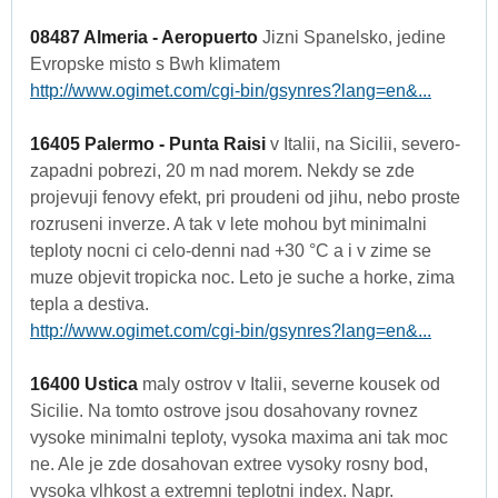
08487 Almeria - Aeropuerto
Jizni Spanelsko, jedine
Evropske misto s Bwh klimatem
http://www.ogimet.com/cgi-bin/gsynres?lang=en&...
16405 Palermo - Punta Raisi
v Italii, na Sicilii, severo-
zapadni pobrezi, 20 m nad morem. Nekdy se zde
projevuji fenovy efekt, pri proudeni od jihu, nebo proste
rozruseni inverze. A tak v lete mohou byt minimalni
teploty nocni ci celo-denni nad +30 °C a i v zime se
muze objevit tropicka noc. Leto je suche a horke, zima
tepla a destiva.
http://www.ogimet.com/cgi-bin/gsynres?lang=en&...
16400 Ustica
maly ostrov v Italii, severne kousek od
Sicilie. Na tomto ostrove jsou dosahovany rovnez
vysoke minimalni teploty, vysoka maxima ani tak moc
ne. Ale je zde dosahovan extree vysoky rosny bod,
vysoka vlhkost a extremni teplotni index. Napr.