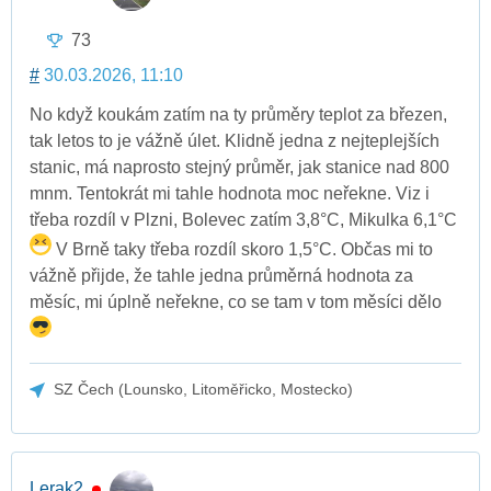
73
#
30.03.2026, 11:10
No když koukám zatím na ty průměry teplot za březen,
tak letos to je vážně úlet. Klidně jedna z nejteplejších
stanic, má naprosto stejný průměr, jak stanice nad 800
mnm. Tentokrát mi tahle hodnota moc neřekne. Viz i
třeba rozdíl v Plzni, Bolevec zatím 3,8°C, Mikulka 6,1°C
V Brně taky třeba rozdíl skoro 1,5°C. Občas mi to
vážně přijde, že tahle jedna průměrná hodnota za
měsíc, mi úplně neřekne, co se tam v tom měsíci dělo
SZ Čech (Lounsko, Litoměřicko, Mostecko)
Lerak2