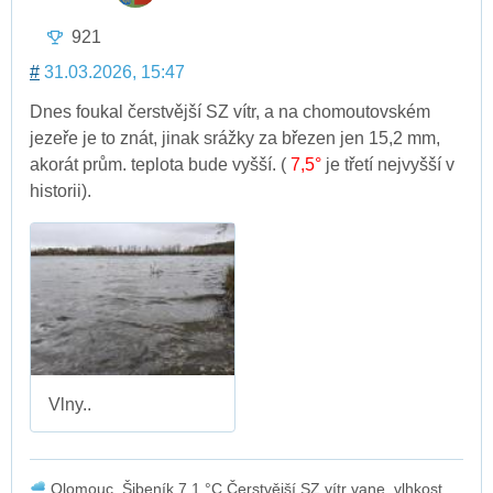
921
#
31.03.2026, 15:47
Dnes foukal čerstvější SZ vítr, a na chomoutovském
jezeře je to znát, jinak srážky za březen jen 15,2 mm,
akorát prům. teplota bude vyšší. (
7,5°
je třetí nejvyšší v
historii).
Vlny..
Olomouc, Šibeník 7.1 °C Čerstvější SZ vítr vane, vlhkost