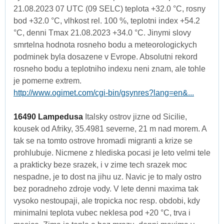
21.08.2023 07 UTC (09 SELC) teplota +32.0 °C, rosny
bod +32.0 °C, vlhkost rel. 100 %, teplotni index +54.2
°C, denni Tmax 21.08.2023 +34.0 °C. Jinymi slovy
smrtelna hodnota rosneho bodu a meteorologickych
podminek byla dosazene v Evrope. Absolutni rekord
rosneho bodu a teplotniho indexu neni znam, ale tohle
je pomerne extrem.
http://www.ogimet.com/cgi-bin/gsynres?lang=en&...
16490 Lampedusa
Italsky ostrov jizne od Sicilie,
kousek od Afriky, 35.4981 severne, 21 m nad morem. A
tak se na tomto ostrove hromadi migranti a krize se
prohlubuje. Nicmene z hlediska pocasi je leto velmi tele
a prakticky beze srazek, i v zime tech srazek moc
nespadne, je to dost na jihu uz. Navic je to maly ostro
bez poradneho zdroje vody. V lete denni maxima tak
vysoko nestoupaji, ale tropicka noc resp. obdobi, kdy
minimalni teplota vubec neklesa pod +20 °C, trva i