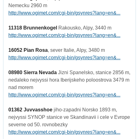
Nemecku 2960 m
http://www.ogimet.com/cgi-bin/gsynres?lang=en&...
11318 Brunnenkogel
Rakousko, Alpy, 3440 m
http://www.ogimet.com/cgi-bin/gsynres?lang=en&...
16052 Pian Rosa
, sever Italie, Alpy, 3480 m
http://www.ogimet.com/cgi-bin/gsynres?lang=en&...
08980 Sierra Nevada
Jizni Spanelsko, stanice 2856 m,
nedaleko nejvyssi hora Iberijskeho poloostrova 3479 m
nad morem
http://www.ogimet.com/cgi-bin/gsynres?lang=en&...
01362 Juvvasshoe
jiho-zapadni Norsko 1893 m,
nejvyssi SYNOP stanice ve Skandinavii i cele v Evrope
severne od 50. rovnobezky
http://www.ogimet.com/cgi-bin/gsynres?lang=en&...