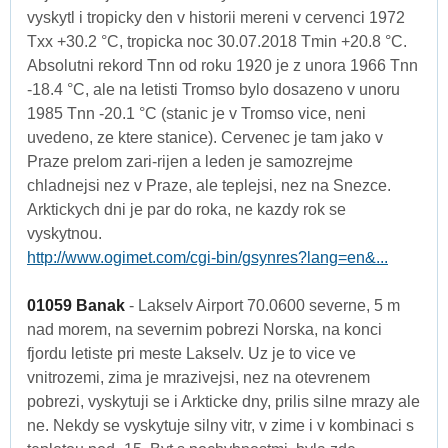
vyskytl i tropicky den v historii mereni v cervenci 1972
Txx +30.2 °C, tropicka noc 30.07.2018 Tmin +20.8 °C.
Absolutni rekord Tnn od roku 1920 je z unora 1966 Tnn
-18.4 °C, ale na letisti Tromso bylo dosazeno v unoru
1985 Tnn -20.1 °C (stanic je v Tromso vice, neni
uvedeno, ze ktere stanice). Cervenec je tam jako v
Praze prelom zari-rijen a leden je samozrejme
chladnejsi nez v Praze, ale teplejsi, nez na Snezce.
Arktickych dni je par do roka, ne kazdy rok se
vyskytnou.
http://www.ogimet.com/cgi-bin/gsynres?lang=en&...
01059 Banak
- Lakselv Airport 70.0600 severne, 5 m
nad morem, na severnim pobrezi Norska, na konci
fjordu letiste pri meste Lakselv. Uz je to vice ve
vnitrozemi, zima je mrazivejsi, nez na otevrenem
pobrezi, vyskytuji se i Arkticke dny, prilis silne mrazy ale
ne. Nekdy se vyskytuje silny vitr, v zime i v kombinaci s