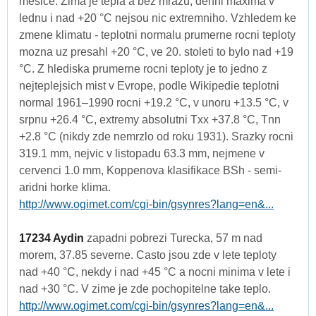
mesice. Zima je tepla a bez mrazu, denni maxima v
lednu i nad +20 °C nejsou nic extremniho. Vzhledem ke
zmene klimatu - teplotni normalu prumerne rocni teploty
mozna uz presahl +20 °C, ve 20. stoleti to bylo nad +19
°C. Z hlediska prumerne rocni teploty je to jedno z
nejteplejsich mist v Evrope, podle Wikipedie teplotni
normal 1961–1990 rocni +19.2 °C, v unoru +13.5 °C, v
srpnu +26.4 °C, extremy absolutni Txx +37.8 °C, Tnn
+2.8 °C (nikdy zde nemrzlo od roku 1931). Srazky rocni
319.1 mm, nejvic v listopadu 63.3 mm, nejmene v
cervenci 1.0 mm, Koppenova klasifikace BSh - semi-
aridni horke klima.
http://www.ogimet.com/cgi-bin/gsynres?lang=en&...
17234 Aydin
zapadni pobrezi Turecka, 57 m nad
morem, 37.85 severne. Casto jsou zde v lete teploty
nad +40 °C, nekdy i nad +45 °C a nocni minima v lete i
nad +30 °C. V zime je zde pochopitelne take teplo.
http://www.ogimet.com/cgi-bin/gsynres?lang=en&...