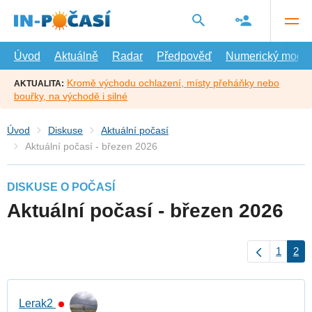
Přejít
na
hlavní
obsah
Úvod
Aktuálně
Radar
Předpověď
Numerický model
Kromě východu ochlazení, místy přeháňky nebo
AKTUALITA:
bouřky, na východě i silné
Úvod
Diskuse
Aktuální počasí
Aktuální počasí - březen 2026
DISKUSE O POČASÍ
Aktuální počasí - březen 2026
1
2
Lerak2