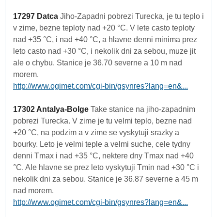
17297 Datca
Jiho-Zapadni pobrezi Turecka, je tu teplo i
v zime, bezne teploty nad +20 °C. V lete casto teploty
nad +35 °C, i nad +40 °C, a hlavne denni minima prez
leto casto nad +30 °C, i nekolik dni za sebou, muze jit
ale o chybu. Stanice je 36.70 severne a 10 m nad
morem.
http://www.ogimet.com/cgi-bin/gsynres?lang=en&...
17302 Antalya-Bolge
Take stanice na jiho-zapadnim
pobrezi Turecka. V zime je tu velmi teplo, bezne nad
+20 °C, na podzim a v zime se vyskytuji srazky a
bourky. Leto je velmi teple a velmi suche, cele tydny
denni Tmax i nad +35 °C, nektere dny Tmax nad +40
°C. Ale hlavne se prez leto vyskytuji Tmin nad +30 °C i
nekolik dni za sebou. Stanice je 36.87 severne a 45 m
nad morem.
http://www.ogimet.com/cgi-bin/gsynres?lang=en&...