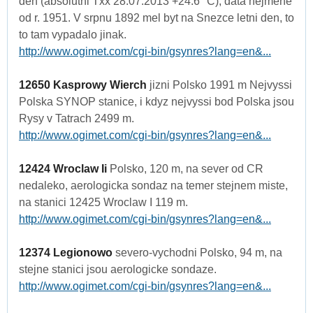
den (absolutni Txx 28.07.2013 +24.6 °C), data nejmene
od r. 1951. V srpnu 1892 mel byt na Snezce letni den, to
to tam vypadalo jinak.
http://www.ogimet.com/cgi-bin/gsynres?lang=en&...
12650 Kasprowy Wierch
jizni Polsko 1991 m Nejvyssi
Polska SYNOP stanice, i kdyz nejvyssi bod Polska jsou
Rysy v Tatrach 2499 m.
http://www.ogimet.com/cgi-bin/gsynres?lang=en&...
12424 Wroclaw Ii
Polsko, 120 m, na sever od CR
nedaleko, aerologicka sondaz na temer stejnem miste,
na stanici 12425 Wroclaw I 119 m.
http://www.ogimet.com/cgi-bin/gsynres?lang=en&...
12374 Legionowo
severo-vychodni Polsko, 94 m, na
stejne stanici jsou aerologicke sondaze.
http://www.ogimet.com/cgi-bin/gsynres?lang=en&...