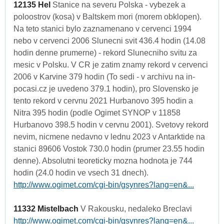
12135 Hel
Stanice na severu Polska - vybezek a
poloostrov (kosa) v Baltskem mori (morem obklopen).
Na teto stanici bylo zaznamenano v cervenci 1994
nebo v cervenci 2006 Slunecni svit 436.4 hodin (14.08
hodin denne prumerne) - rekord Slunecniho svitu za
mesic v Polsku. V CR je zatim znamy rekord v cervenci
2006 v Karvine 379 hodin (To sedi - v archivu na in-
pocasi.cz je uvedeno 379.1 hodin), pro Slovensko je
tento rekord v cervnu 2021 Hurbanovo 395 hodin a
Nitra 395 hodin (podle Ogimet SYNOP v 11858
Hurbanovo 398.5 hodin v cervnu 2001). Svetovy rekord
nevim, nicmene nedavno v lednu 2023 v Antarktide na
stanici 89606 Vostok 730.0 hodin (prumer 23.55 hodin
denne). Absolutni teoreticky mozna hodnota je 744
hodin (24.0 hodin ve vsech 31 dnech).
http://www.ogimet.com/cgi-bin/gsynres?lang=en&...
11332 Mistelbach
V Rakousku, nedaleko Breclavi
http://www.ogimet.com/cgi-bin/gsynres?lang=en&...