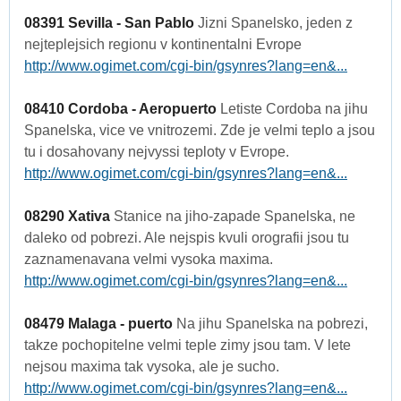
08391 Sevilla - San Pablo
Jizni Spanelsko, jeden z
nejteplejsich regionu v kontinentalni Evrope
http://www.ogimet.com/cgi-bin/gsynres?lang=en&...
08410 Cordoba - Aeropuerto
Letiste Cordoba na jihu
Spanelska, vice ve vnitrozemi. Zde je velmi teplo a jsou
tu i dosahovany nejvyssi teploty v Evrope.
http://www.ogimet.com/cgi-bin/gsynres?lang=en&...
08290 Xativa
Stanice na jiho-zapade Spanelska, ne
daleko od pobrezi. Ale nejspis kvuli orografii jsou tu
zaznamenavana velmi vysoka maxima.
http://www.ogimet.com/cgi-bin/gsynres?lang=en&...
08479 Malaga - puerto
Na jihu Spanelska na pobrezi,
takze pochopitelne velmi teple zimy jsou tam. V lete
nejsou maxima tak vysoka, ale je sucho.
http://www.ogimet.com/cgi-bin/gsynres?lang=en&...