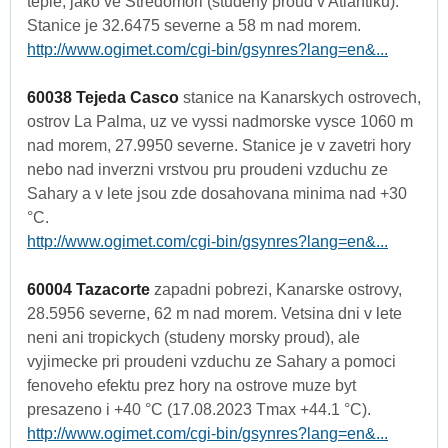
teple, jako ve Stredomori (studeny proud v Atlantiku).
Stanice je 32.6475 severne a 58 m nad morem.
http://www.ogimet.com/cgi-bin/gsynres?lang=en&...
60038 Tejeda Casco
stanice na Kanarskych ostrovech,
ostrov La Palma, uz ve vyssi nadmorske vysce 1060 m
nad morem, 27.9950 severne. Stanice je v zavetri hory
nebo nad inverzni vrstvou pru proudeni vzduchu ze
Sahary a v lete jsou zde dosahovana minima nad +30
°C.
http://www.ogimet.com/cgi-bin/gsynres?lang=en&...
60004 Tazacorte
zapadni pobrezi, Kanarske ostrovy,
28.5956 severne, 62 m nad morem. Vetsina dni v lete
neni ani tropickych (studeny morsky proud), ale
vyjimecke pri proudeni vzduchu ze Sahary a pomoci
fenoveho efektu prez hory na ostrove muze byt
presazeno i +40 °C (17.08.2023 Tmax +44.1 °C).
http://www.ogimet.com/cgi-bin/gsynres?lang=en&...