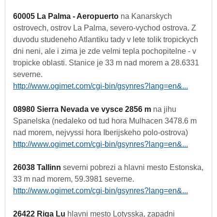
60005 La Palma - Aeropuerto
na Kanarskych
ostrovech, ostrov La Palma, severo-vychod ostrova. Z
duvodu studeneho Atlantiku tady v lete tolik tropickych
dni neni, ale i zima je zde velmi tepla pochopitelne - v
tropicke oblasti. Stanice je 33 m nad morem a 28.6331
severne.
http://www.ogimet.com/cgi-bin/gsynres?lang=en&...
08980 Sierra Nevada ve vysce 2856 m
na jihu
Spanelska (nedaleko od tud hora Mulhacen 3478.6 m
nad morem, nejvyssi hora Iberijskeho polo-ostrova)
http://www.ogimet.com/cgi-bin/gsynres?lang=en&...
26038 Tallinn
severni pobrezi a hlavni mesto Estonska,
33 m nad morem, 59.3981 severne.
http://www.ogimet.com/cgi-bin/gsynres?lang=en&...
26422 Riga Lu
hlavni mesto Lotysska, zapadni