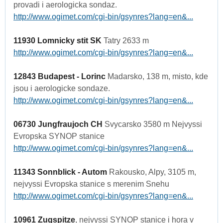
provadi i aerologicka sondaz.
http://www.ogimet.com/cgi-bin/gsynres?lang=en&...
11930 Lomnicky stit SK
Tatry 2633 m
http://www.ogimet.com/cgi-bin/gsynres?lang=en&...
12843 Budapest - Lorinc
Madarsko, 138 m, misto, kde
jsou i aerologicke sondaze.
http://www.ogimet.com/cgi-bin/gsynres?lang=en&...
06730 Jungfraujoch CH
Svycarsko 3580 m Nejvyssi
Evropska SYNOP stanice
http://www.ogimet.com/cgi-bin/gsynres?lang=en&...
11343 Sonnblick - Autom
Rakousko, Alpy, 3105 m,
nejvyssi Evropska stanice s merenim Snehu
http://www.ogimet.com/cgi-bin/gsynres?lang=en&...
10961 Zugspitze
, nejvyssi SYNOP stanice i hora v