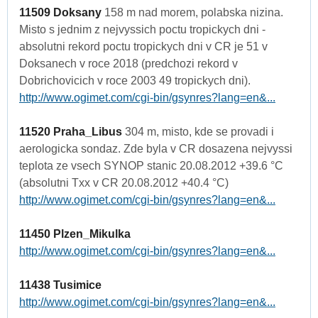
11509 Doksany
158 m nad morem, polabska nizina.
Misto s jednim z nejvyssich poctu tropickych dni -
absolutni rekord poctu tropickych dni v CR je 51 v
Doksanech v roce 2018 (predchozi rekord v
Dobrichovicich v roce 2003 49 tropickych dni).
http://www.ogimet.com/cgi-bin/gsynres?lang=en&...
11520 Praha_Libus
304 m, misto, kde se provadi i
aerologicka sondaz. Zde byla v CR dosazena nejvyssi
teplota ze vsech SYNOP stanic 20.08.2012 +39.6 °C
(absolutni Txx v CR 20.08.2012 +40.4 °C)
http://www.ogimet.com/cgi-bin/gsynres?lang=en&...
11450 Plzen_Mikulka
http://www.ogimet.com/cgi-bin/gsynres?lang=en&...
11438 Tusimice
http://www.ogimet.com/cgi-bin/gsynres?lang=en&...