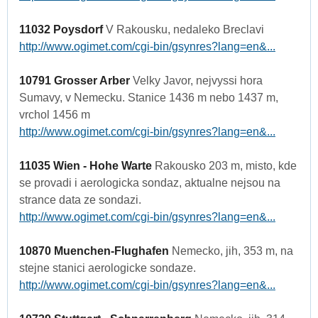
11032 Poysdorf
V Rakousku, nedaleko Breclavi
http://www.ogimet.com/cgi-bin/gsynres?lang=en&...
10791 Grosser Arber
Velky Javor, nejvyssi hora
Sumavy, v Nemecku. Stanice 1436 m nebo 1437 m,
vrchol 1456 m
http://www.ogimet.com/cgi-bin/gsynres?lang=en&...
11035 Wien - Hohe Warte
Rakousko 203 m, misto, kde
se provadi i aerologicka sondaz, aktualne nejsou na
strance data ze sondazi.
http://www.ogimet.com/cgi-bin/gsynres?lang=en&...
10870 Muenchen-Flughafen
Nemecko, jih, 353 m, na
stejne stanici aerologicke sondaze.
http://www.ogimet.com/cgi-bin/gsynres?lang=en&...