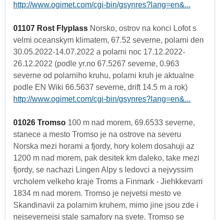
http://www.ogimet.com/cgi-bin/gsynres?lang=en&...
01107 Rost Flyplass
Norsko, ostrov na konci Lofot s
velmi oceanskym klimatem, 67.52 severne, polarni den
30.05.2022-14.07.2022 a polarni noc 17.12.2022-
26.12.2022 (podle yr.no 67.5267 severne, 0.963
severne od polarniho kruhu, polarni kruh je aktualne
podle EN Wiki 66.5637 severne, drift 14.5 m a rok)
http://www.ogimet.com/cgi-bin/gsynres?lang=en&...
01026 Tromso
100 m nad morem, 69.6533 severne,
stanece a mesto Tromso je na ostrove na severu
Norska mezi horami a fjordy, hory kolem dosahuji az
1200 m nad morem, pak desitek km daleko, take mezi
fjordy, se nachazi Lingen Alpy s ledovci a nejvyssim
vrcholem velkeho kraje Troms a Finmark - Jiehkkevarri
1834 m nad morem. Tromso je nejvetsi mesto ve
Skandinavii za polarnim kruhem, mimo jine jsou zde i
nejsevernejsi stale samafory na svete. Tromso se