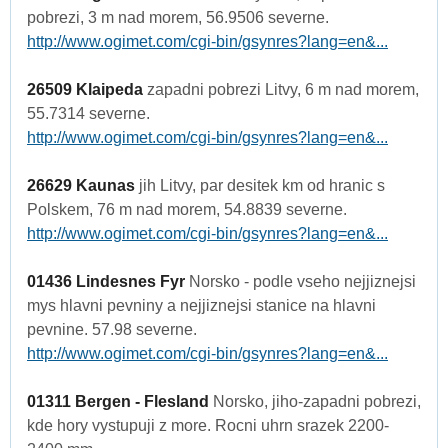
pobrezi, 3 m nad morem, 56.9506 severne.
http://www.ogimet.com/cgi-bin/gsynres?lang=en&...
26509 Klaipeda
zapadni pobrezi Litvy, 6 m nad morem,
55.7314 severne.
http://www.ogimet.com/cgi-bin/gsynres?lang=en&...
26629 Kaunas
jih Litvy, par desitek km od hranic s
Polskem, 76 m nad morem, 54.8839 severne.
http://www.ogimet.com/cgi-bin/gsynres?lang=en&...
01436 Lindesnes Fyr
Norsko - podle vseho nejjiznejsi
mys hlavni pevniny a nejjiznejsi stanice na hlavni
pevnine. 57.98 severne.
http://www.ogimet.com/cgi-bin/gsynres?lang=en&...
01311 Bergen - Flesland
Norsko, jiho-zapadni pobrezi,
kde hory vystupuji z more. Rocni uhrn srazek 2200-