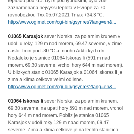
teplotou pod -15. Byt s pochybnostmi, byla zde
zaznamenana nejvyssi teplota v Evrope za 70.
rovnobezkou Txx 05.07.2021 Tmax +34.3 °C.
http://www.ogimet.com/cgi-bin/gsynres?lang=en&...
01065 Karasjok
sever Norska, za polarnim kruhem v
udoli u reky, 129 m nad morem, 69.47 severne, v zime
casto Tmin pod -30 °C a mnoho Arktickych dni.
Nedaleko je stanice 01064 Iskoras Ii (591 m nad
morem, 69.30 severne, vrchol hory 644 m nad morem).
U blizkych stanic 01065 Karasjok a 01064 Iskoras Ii je
zima a klima celkove velmi odlisne.
http://www.ogimet.com/cgi-bin/gsynres?lang=en&...
01064 Iskoras Ii
sever Norska, za polarnim kruhem,
69.30 severne, na upati hory 591 m nad morem, vrchol
hory 644 m nad morem. Pobliz je stanice 01065
Karasjok v udoli reky 129 m naad morem, 69.47
severne. Zima a klima celkove je na techto stanicich