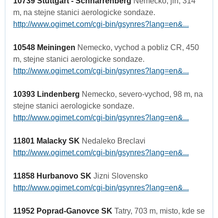
10739 Stuttgart - Schnarrenberg
Nemecko, jih, 314
m, na stejne stanici aerologicke sondaze.
http://www.ogimet.com/cgi-bin/gsynres?lang=en&...
10548 Meiningen
Nemecko, vychod a pobliz CR, 450
m, stejne stanici aerologicke sondaze.
http://www.ogimet.com/cgi-bin/gsynres?lang=en&...
10393 Lindenberg
Nemecko, severo-vychod, 98 m, na
stejne stanici aerologicke sondaze.
http://www.ogimet.com/cgi-bin/gsynres?lang=en&...
11801 Malacky SK
Nedaleko Breclavi
http://www.ogimet.com/cgi-bin/gsynres?lang=en&...
11858 Hurbanovo SK
Jizni Slovensko
http://www.ogimet.com/cgi-bin/gsynres?lang=en&...
11952 Poprad-Ganovce SK
Tatry, 703 m, misto, kde se