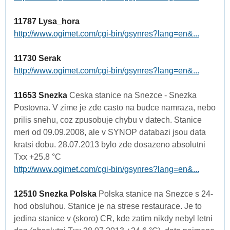
11787 Lysa_hora
http://www.ogimet.com/cgi-bin/gsynres?lang=en&...
11730 Serak
http://www.ogimet.com/cgi-bin/gsynres?lang=en&...
11653 Snezka
Ceska stanice na Snezce - Snezka
Postovna. V zime je zde casto na budce namraza, nebo
prilis snehu, coz zpusobuje chybu v datech. Stanice
meri od 09.09.2008, ale v SYNOP databazi jsou data
kratsi dobu. 28.07.2013 bylo zde dosazeno absolutni
Txx +25.8 °C
http://www.ogimet.com/cgi-bin/gsynres?lang=en&...
12510 Snezka Polska
Polska stanice na Snezce s 24-
hod obsluhou. Stanice je na strese restaurace. Je to
jedina stanice v (skoro) CR, kde zatim nikdy nebyl letni