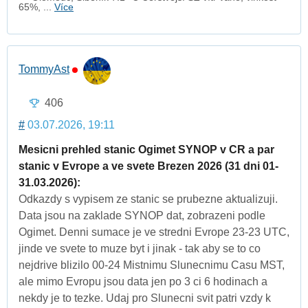
65%, ...
Více
TommyAst
406
#
03.07.2026, 19:11
Mesicni prehled stanic Ogimet SYNOP v CR a par
stanic v Evrope a ve svete Brezen 2026 (31 dni 01-
31.03.2026):
Odkazdy s vypisem ze stanic se prubezne aktualizuji.
Data jsou na zaklade SYNOP dat, zobrazeni podle
Ogimet. Denni sumace je ve stredni Evrope 23-23 UTC,
jinde ve svete to muze byt i jinak - tak aby se to co
nejdrive blizilo 00-24 Mistnimu Slunecnimu Casu MST,
ale mimo Evropu jsou data jen po 3 ci 6 hodinach a
nekdy je to tezke. Udaj pro Slunecni svit patri vzdy k