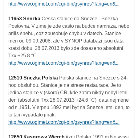
http://www.ogimet.com/cgi-bin/gsynres?lang=en&...
11653 Snezka
Ceska stanice na Snezce - Snezka
Postovna. V zime je zde casto na budce namraza, nebo
prilis snehu, coz zpusobuje chybu v datech. Stanice
meri od 09.09.2008, ale v SYNOP databazi jsou data
kratsi dobu. 28.07.2013 bylo zde dosazeno absolutni
Txx +25.8 °C
http://www.ogimet.com/cgi-bin/gsynres?lang=en&...
12510 Snezka Polska
Polska stanice na Snezce s 24-
hod obsluhou. Stanice je na strese restaurace. Je to
jedina stanice v (skoro) CR, kde zatim nikdy nebyl letni
den (absolutni Txx 28.07.2013 +24.6 °C), data nejmene
od r. 1951. V srpnu 1892 mel byt na Snezce letni den, to
to tam vypadalo jinak.
http://www.ogimet.com/cgi-bin/gsynres?lang=en&...
12650 Kasprowy Wierch
jizni Polsko 1991 m Nejvyssi