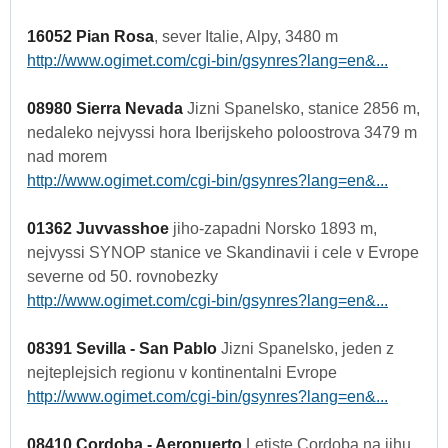
16052 Pian Rosa
, sever Italie, Alpy, 3480 m
http://www.ogimet.com/cgi-bin/gsynres?lang=en&...
08980 Sierra Nevada
Jizni Spanelsko, stanice 2856 m,
nedaleko nejvyssi hora Iberijskeho poloostrova 3479 m
nad morem
http://www.ogimet.com/cgi-bin/gsynres?lang=en&...
01362 Juvvasshoe
jiho-zapadni Norsko 1893 m,
nejvyssi SYNOP stanice ve Skandinavii i cele v Evrope
severne od 50. rovnobezky
http://www.ogimet.com/cgi-bin/gsynres?lang=en&...
08391 Sevilla - San Pablo
Jizni Spanelsko, jeden z
nejteplejsich regionu v kontinentalni Evrope
http://www.ogimet.com/cgi-bin/gsynres?lang=en&...
08410 Cordoba - Aeropuerto
Letiste Cordoba na jihu