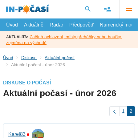
Přejít
na
hlavní
obsah
Úvod
Aktuálně
Radar
Předpověď
Numerický model
Začíná ochlazení, místy přeháňky nebo bouřky,
AKTUALITA:
zejména na východě
Úvod
Diskuse
Aktuální počasí
Aktuální počasí - únor 2026
DISKUSE O POČASÍ
Aktuální počasí - únor 2026
1
2
Karel83