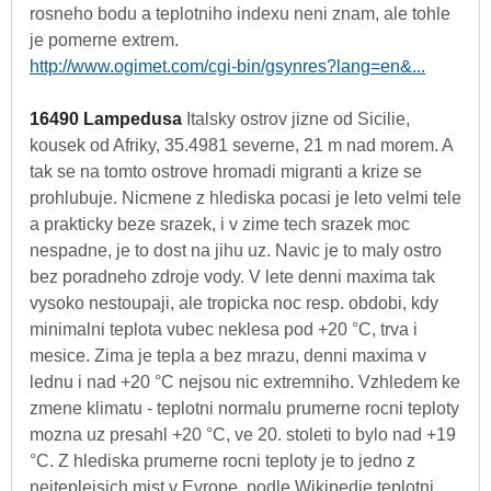
rosneho bodu a teplotniho indexu neni znam, ale tohle
je pomerne extrem.
http://www.ogimet.com/cgi-bin/gsynres?lang=en&...
16490 Lampedusa
Italsky ostrov jizne od Sicilie,
kousek od Afriky, 35.4981 severne, 21 m nad morem. A
tak se na tomto ostrove hromadi migranti a krize se
prohlubuje. Nicmene z hlediska pocasi je leto velmi tele
a prakticky beze srazek, i v zime tech srazek moc
nespadne, je to dost na jihu uz. Navic je to maly ostro
bez poradneho zdroje vody. V lete denni maxima tak
vysoko nestoupaji, ale tropicka noc resp. obdobi, kdy
minimalni teplota vubec neklesa pod +20 °C, trva i
mesice. Zima je tepla a bez mrazu, denni maxima v
lednu i nad +20 °C nejsou nic extremniho. Vzhledem ke
zmene klimatu - teplotni normalu prumerne rocni teploty
mozna uz presahl +20 °C, ve 20. stoleti to bylo nad +19
°C. Z hlediska prumerne rocni teploty je to jedno z
nejteplejsich mist v Evrope, podle Wikipedie teplotni