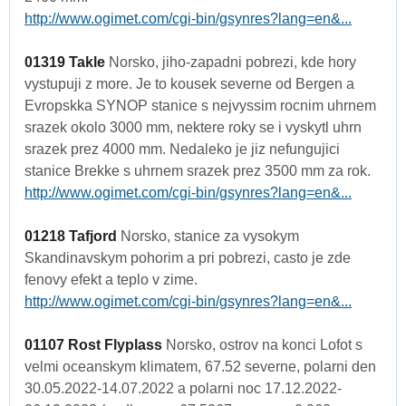
http://www.ogimet.com/cgi-bin/gsynres?lang=en&...
01319 Takle
Norsko, jiho-zapadni pobrezi, kde hory
vystupuji z more. Je to kousek severne od Bergen a
Evropskka SYNOP stanice s nejvyssim rocnim uhrnem
srazek okolo 3000 mm, nektere roky se i vyskytl uhrn
srazek prez 4000 mm. Nedaleko je jiz nefungujici
stanice Brekke s uhrnem srazek prez 3500 mm za rok.
http://www.ogimet.com/cgi-bin/gsynres?lang=en&...
01218 Tafjord
Norsko, stanice za vysokym
Skandinavskym pohorim a pri pobrezi, casto je zde
fenovy efekt a teplo v zime.
http://www.ogimet.com/cgi-bin/gsynres?lang=en&...
01107 Rost Flyplass
Norsko, ostrov na konci Lofot s
velmi oceanskym klimatem, 67.52 severne, polarni den
30.05.2022-14.07.2022 a polarni noc 17.12.2022-