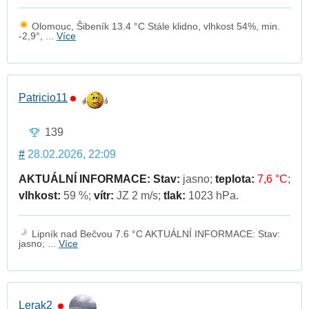
Olomouc, Šibeník 13.4 °C Stále klidno, vlhkost 54%, min.
-2,9°, ...
Více
Patricio11
139
#
28.02.2026, 22:09
AKTUÁLNÍ INFORMACE:
Stav:
jasno;
teplota:
7,6 °C
;
vlhkost:
59 %;
vítr:
JZ 2 m/s;
tlak:
1023 hPa.
Lipník nad Bečvou 7.6 °C AKTUÁLNÍ INFORMACE: Stav:
jasno; ...
Více
Lerak2