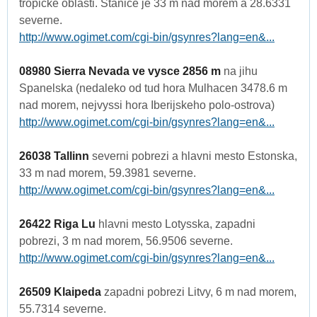
tropicke oblasti. Stanice je 33 m nad morem a 28.6331
severne.
http://www.ogimet.com/cgi-bin/gsynres?lang=en&...
08980 Sierra Nevada ve vysce 2856 m
na jihu
Spanelska (nedaleko od tud hora Mulhacen 3478.6 m
nad morem, nejvyssi hora Iberijskeho polo-ostrova)
http://www.ogimet.com/cgi-bin/gsynres?lang=en&...
26038 Tallinn
severni pobrezi a hlavni mesto Estonska,
33 m nad morem, 59.3981 severne.
http://www.ogimet.com/cgi-bin/gsynres?lang=en&...
26422 Riga Lu
hlavni mesto Lotysska, zapadni
pobrezi, 3 m nad morem, 56.9506 severne.
http://www.ogimet.com/cgi-bin/gsynres?lang=en&...
26509 Klaipeda
zapadni pobrezi Litvy, 6 m nad morem,
55.7314 severne.