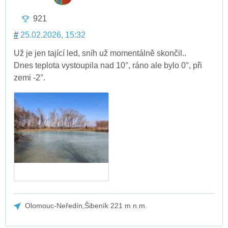
921
#
25.02.2026, 15:32
Už je jen tající led, sníh už momentálně skončil..
Dnes teplota vystoupila nad 10°, ráno ale bylo 0°, při
zemi -2°.
Olomouc-Neředín,Šibeník 221 m n.m.