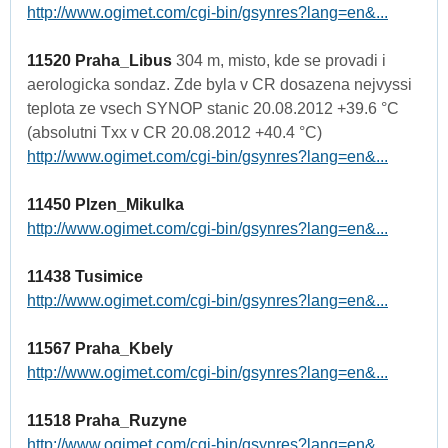
http://www.ogimet.com/cgi-bin/gsynres?lang=en&...
11520 Praha_Libus
304 m, misto, kde se provadi i
aerologicka sondaz. Zde byla v CR dosazena nejvyssi
teplota ze vsech SYNOP stanic 20.08.2012 +39.6 °C
(absolutni Txx v CR 20.08.2012 +40.4 °C)
http://www.ogimet.com/cgi-bin/gsynres?lang=en&...
11450 Plzen_Mikulka
http://www.ogimet.com/cgi-bin/gsynres?lang=en&...
11438 Tusimice
http://www.ogimet.com/cgi-bin/gsynres?lang=en&...
11567 Praha_Kbely
http://www.ogimet.com/cgi-bin/gsynres?lang=en&...
11518 Praha_Ruzyne
http://www.ogimet.com/cgi-bin/gsynres?lang=en&...