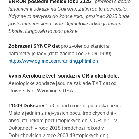
ERROR posledni mesice roku 2025
-
problem s dobre
fungujicimi odkazy na Ogimetu. Zatím se to nevyresilo.
Kdyz se to nevyresi do konce roku, prosinec 2025 bude
poslednim mesicem, kde Ogimetove odkazy davam.
Skoda, fungovalo to moc pekne.
Zobrazeni SYNOP dat
pro zvolenou stanici a
parametry je tady (data zacinaji od 28.09.1999):
https://www.ogimet.com/ranking.phtml.en
Vypis Aerologickych sondazi v CR a okoli dole.
Aerologicke sondaze jsou na zaklade TXT dat od
University of Wyoming v USA.
11509 Doksany
158 m nad morem, polabska nizina.
Misto s jednim z nejvyssich poctu tropickych dni -
absolutni rekord poctu tropickych dni v CR je 51 v
Doksanech v roce 2018 (predchozi rekord v
Dobrichovicich v roce 2003 49 tropickych dni).