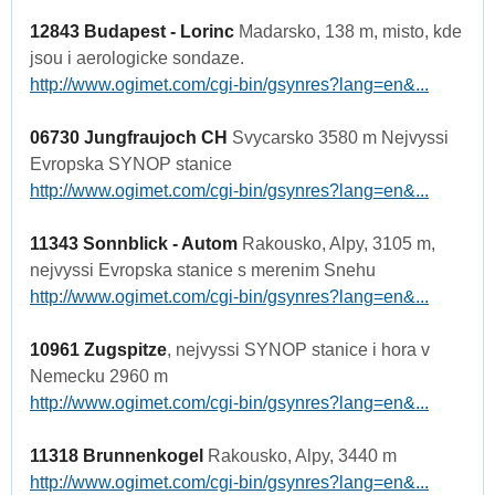
12843 Budapest - Lorinc
Madarsko, 138 m, misto, kde
jsou i aerologicke sondaze.
http://www.ogimet.com/cgi-bin/gsynres?lang=en&...
06730 Jungfraujoch CH
Svycarsko 3580 m Nejvyssi
Evropska SYNOP stanice
http://www.ogimet.com/cgi-bin/gsynres?lang=en&...
11343 Sonnblick - Autom
Rakousko, Alpy, 3105 m,
nejvyssi Evropska stanice s merenim Snehu
http://www.ogimet.com/cgi-bin/gsynres?lang=en&...
10961 Zugspitze
, nejvyssi SYNOP stanice i hora v
Nemecku 2960 m
http://www.ogimet.com/cgi-bin/gsynres?lang=en&...
11318 Brunnenkogel
Rakousko, Alpy, 3440 m
http://www.ogimet.com/cgi-bin/gsynres?lang=en&...