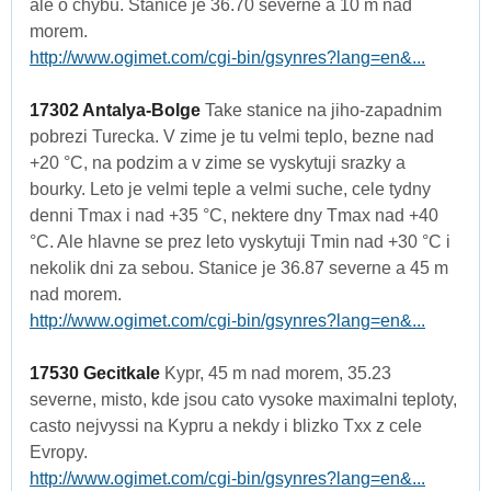
ale o chybu. Stanice je 36.70 severne a 10 m nad
morem.
http://www.ogimet.com/cgi-bin/gsynres?lang=en&...
17302 Antalya-Bolge
Take stanice na jiho-zapadnim
pobrezi Turecka. V zime je tu velmi teplo, bezne nad
+20 °C, na podzim a v zime se vyskytuji srazky a
bourky. Leto je velmi teple a velmi suche, cele tydny
denni Tmax i nad +35 °C, nektere dny Tmax nad +40
°C. Ale hlavne se prez leto vyskytuji Tmin nad +30 °C i
nekolik dni za sebou. Stanice je 36.87 severne a 45 m
nad morem.
http://www.ogimet.com/cgi-bin/gsynres?lang=en&...
17530 Gecitkale
Kypr, 45 m nad morem, 35.23
severne, misto, kde jsou cato vysoke maximalni teploty,
casto nejvyssi na Kypru a nekdy i blizko Txx z cele
Evropy.
http://www.ogimet.com/cgi-bin/gsynres?lang=en&...