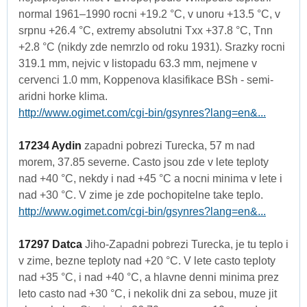
normal 1961–1990 rocni +19.2 °C, v unoru +13.5 °C, v
srpnu +26.4 °C, extremy absolutni Txx +37.8 °C, Tnn
+2.8 °C (nikdy zde nemrzlo od roku 1931). Srazky rocni
319.1 mm, nejvic v listopadu 63.3 mm, nejmene v
cervenci 1.0 mm, Koppenova klasifikace BSh - semi-
aridni horke klima.
http://www.ogimet.com/cgi-bin/gsynres?lang=en&...
17234 Aydin
zapadni pobrezi Turecka, 57 m nad
morem, 37.85 severne. Casto jsou zde v lete teploty
nad +40 °C, nekdy i nad +45 °C a nocni minima v lete i
nad +30 °C. V zime je zde pochopitelne take teplo.
http://www.ogimet.com/cgi-bin/gsynres?lang=en&...
17297 Datca
Jiho-Zapadni pobrezi Turecka, je tu teplo i
v zime, bezne teploty nad +20 °C. V lete casto teploty
nad +35 °C, i nad +40 °C, a hlavne denni minima prez
leto casto nad +30 °C, i nekolik dni za sebou, muze jit