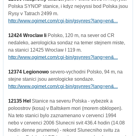
Polska SYNOP stanice, i kdyz nejvyssi bod Polska jsou
Rysy v Tatrach 2499 m.
http://www.ogimet.com/cgi-bin/gsynres?lang=en&...
12424 Wroclaw Ii
Polsko, 120 m, na sever od CR
nedaleko, aerologicka sondaz na temer stejnem miste,
na stanici 12425 Wroclaw I 119 m.
http://www.ogimet.com/cgi-bin/gsynres?lang=en&...
12374 Legionowo
severo-vychodni Polsko, 94 m, na
stejne stanici jsou aerologicke sondaze.
http://www.ogimet.com/cgi-bin/gsynres?lang=en&...
12135 Hel
Stanice na severu Polska - vybezek a
poloostrov (kosa) v Baltskem mori (morem obklopen).
Na teto stanici bylo zaznamenano v cervenci 1994
nebo v cervenci 2006 Slunecni svit 436.4 hodin (14.08
hodin denne prumerne) - rekord Slunecniho svitu za