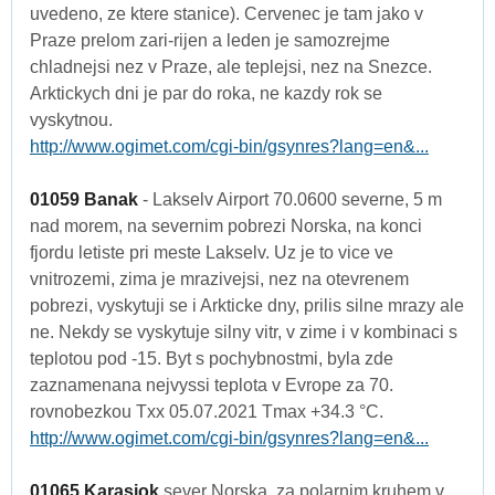
uvedeno, ze ktere stanice). Cervenec je tam jako v
Praze prelom zari-rijen a leden je samozrejme
chladnejsi nez v Praze, ale teplejsi, nez na Snezce.
Arktickych dni je par do roka, ne kazdy rok se
vyskytnou.
http://www.ogimet.com/cgi-bin/gsynres?lang=en&...
01059 Banak
- Lakselv Airport 70.0600 severne, 5 m
nad morem, na severnim pobrezi Norska, na konci
fjordu letiste pri meste Lakselv. Uz je to vice ve
vnitrozemi, zima je mrazivejsi, nez na otevrenem
pobrezi, vyskytuji se i Arkticke dny, prilis silne mrazy ale
ne. Nekdy se vyskytuje silny vitr, v zime i v kombinaci s
teplotou pod -15. Byt s pochybnostmi, byla zde
zaznamenana nejvyssi teplota v Evrope za 70.
rovnobezkou Txx 05.07.2021 Tmax +34.3 °C.
http://www.ogimet.com/cgi-bin/gsynres?lang=en&...
01065 Karasjok
sever Norska, za polarnim kruhem v