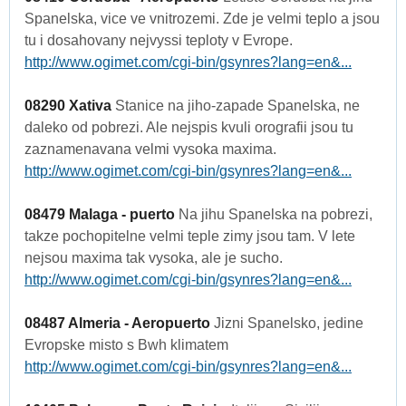
Spanelska, vice ve vnitrozemi. Zde je velmi teplo a jsou
tu i dosahovany nejvyssi teploty v Evrope.
http://www.ogimet.com/cgi-bin/gsynres?lang=en&...
08290 Xativa
Stanice na jiho-zapade Spanelska, ne
daleko od pobrezi. Ale nejspis kvuli orografii jsou tu
zaznamenavana velmi vysoka maxima.
http://www.ogimet.com/cgi-bin/gsynres?lang=en&...
08479 Malaga - puerto
Na jihu Spanelska na pobrezi,
takze pochopitelne velmi teple zimy jsou tam. V lete
nejsou maxima tak vysoka, ale je sucho.
http://www.ogimet.com/cgi-bin/gsynres?lang=en&...
08487 Almeria - Aeropuerto
Jizni Spanelsko, jedine
Evropske misto s Bwh klimatem
http://www.ogimet.com/cgi-bin/gsynres?lang=en&...