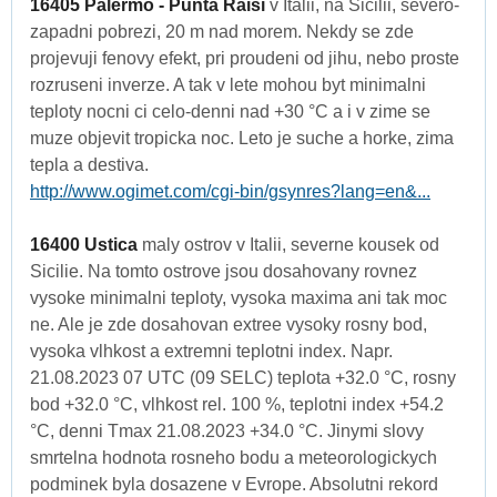
16405 Palermo - Punta Raisi
v Italii, na Sicilii, severo-
zapadni pobrezi, 20 m nad morem. Nekdy se zde
projevuji fenovy efekt, pri proudeni od jihu, nebo proste
rozruseni inverze. A tak v lete mohou byt minimalni
teploty nocni ci celo-denni nad +30 °C a i v zime se
muze objevit tropicka noc. Leto je suche a horke, zima
tepla a destiva.
http://www.ogimet.com/cgi-bin/gsynres?lang=en&...
16400 Ustica
maly ostrov v Italii, severne kousek od
Sicilie. Na tomto ostrove jsou dosahovany rovnez
vysoke minimalni teploty, vysoka maxima ani tak moc
ne. Ale je zde dosahovan extree vysoky rosny bod,
vysoka vlhkost a extremni teplotni index. Napr.
21.08.2023 07 UTC (09 SELC) teplota +32.0 °C, rosny
bod +32.0 °C, vlhkost rel. 100 %, teplotni index +54.2
°C, denni Tmax 21.08.2023 +34.0 °C. Jinymi slovy
smrtelna hodnota rosneho bodu a meteorologickych
podminek byla dosazene v Evrope. Absolutni rekord