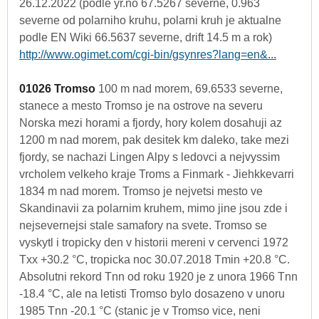
26.12.2022 (podle yr.no 67.5267 severne, 0.963
severne od polarniho kruhu, polarni kruh je aktualne
podle EN Wiki 66.5637 severne, drift 14.5 m a rok)
http://www.ogimet.com/cgi-bin/gsynres?lang=en&...
01026 Tromso
100 m nad morem, 69.6533 severne,
stanece a mesto Tromso je na ostrove na severu
Norska mezi horami a fjordy, hory kolem dosahuji az
1200 m nad morem, pak desitek km daleko, take mezi
fjordy, se nachazi Lingen Alpy s ledovci a nejvyssim
vrcholem velkeho kraje Troms a Finmark - Jiehkkevarri
1834 m nad morem. Tromso je nejvetsi mesto ve
Skandinavii za polarnim kruhem, mimo jine jsou zde i
nejsevernejsi stale samafory na svete. Tromso se
vyskytl i tropicky den v historii mereni v cervenci 1972
Txx +30.2 °C, tropicka noc 30.07.2018 Tmin +20.8 °C.
Absolutni rekord Tnn od roku 1920 je z unora 1966 Tnn
-18.4 °C, ale na letisti Tromso bylo dosazeno v unoru
1985 Tnn -20.1 °C (stanic je v Tromso vice, neni