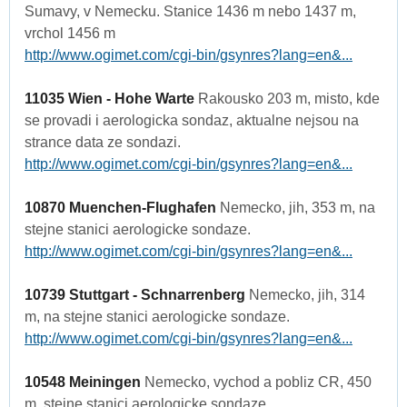
Sumavy, v Nemecku. Stanice 1436 m nebo 1437 m,
vrchol 1456 m
http://www.ogimet.com/cgi-bin/gsynres?lang=en&...
11035 Wien - Hohe Warte
Rakousko 203 m, misto, kde
se provadi i aerologicka sondaz, aktualne nejsou na
strance data ze sondazi.
http://www.ogimet.com/cgi-bin/gsynres?lang=en&...
10870 Muenchen-Flughafen
Nemecko, jih, 353 m, na
stejne stanici aerologicke sondaze.
http://www.ogimet.com/cgi-bin/gsynres?lang=en&...
10739 Stuttgart - Schnarrenberg
Nemecko, jih, 314
m, na stejne stanici aerologicke sondaze.
http://www.ogimet.com/cgi-bin/gsynres?lang=en&...
10548 Meiningen
Nemecko, vychod a pobliz CR, 450
m, stejne stanici aerologicke sondaze.