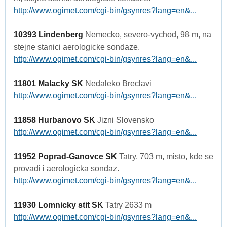
http://www.ogimet.com/cgi-bin/gsynres?lang=en&...
10393 Lindenberg
Nemecko, severo-vychod, 98 m, na
stejne stanici aerologicke sondaze.
http://www.ogimet.com/cgi-bin/gsynres?lang=en&...
11801 Malacky SK
Nedaleko Breclavi
http://www.ogimet.com/cgi-bin/gsynres?lang=en&...
11858 Hurbanovo SK
Jizni Slovensko
http://www.ogimet.com/cgi-bin/gsynres?lang=en&...
11952 Poprad-Ganovce SK
Tatry, 703 m, misto, kde se
provadi i aerologicka sondaz.
http://www.ogimet.com/cgi-bin/gsynres?lang=en&...
11930 Lomnicky stit SK
Tatry 2633 m
http://www.ogimet.com/cgi-bin/gsynres?lang=en&...