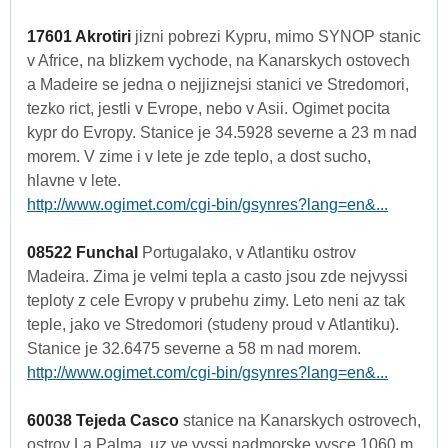
17601 Akrotiri
jizni pobrezi Kypru, mimo SYNOP stanic
v Africe, na blizkem vychode, na Kanarskych ostovech
a Madeire se jedna o nejjiznejsi stanici ve Stredomori,
tezko rict, jestli v Evrope, nebo v Asii. Ogimet pocita
kypr do Evropy. Stanice je 34.5928 severne a 23 m nad
morem. V zime i v lete je zde teplo, a dost sucho,
hlavne v lete.
http://www.ogimet.com/cgi-bin/gsynres?lang=en&...
08522 Funchal
Portugalako, v Atlantiku ostrov
Madeira. Zima je velmi tepla a casto jsou zde nejvyssi
teploty z cele Evropy v prubehu zimy. Leto neni az tak
teple, jako ve Stredomori (studeny proud v Atlantiku).
Stanice je 32.6475 severne a 58 m nad morem.
http://www.ogimet.com/cgi-bin/gsynres?lang=en&...
60038 Tejeda Casco
stanice na Kanarskych ostrovech,
ostrov La Palma, uz ve vyssi nadmorske vysce 1060 m