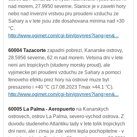
nad morem, 27.9950 severne. Stanice je v zavetri hory
nebo nad inverzni vrstvou pru proudeni vzduchu ze
Sahary a v lete jsou zde dosahovana minima nad +30
°C.
http://www.ogimet.com/cgi-bin/gsynres?lang=en&...
60004 Tazacorte
zapadni pobrezi, Kanarske ostrovy,
28.5956 severne, 62 m nad morem. Vetsina dni v lete
neni ani tropickych (studeny morsky proud), ale
vyjimecke pri proudeni vzduchu ze Sahary a pomoci
fenoveho efektu prez hory na ostrove muze byt
presazeno i +40 °C (17.08.2023 Tmax +44.1 °C).
http://www.ogimet.com/cgi-bin/gsynres?lang=en&...
60005 La Palma - Aeropuerto
na Kanarskych
ostrovech, ostrov La Palma, severo-vychod ostrova. Z
duvodu studeneho Atlantiku tady v lete tolik tropickych
dni neni, ale i zima je zde velmi tepla pochopitelne - v