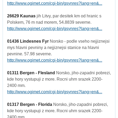
http://www.ogimet.com/cgi-bin/gsynres?lang=en&...
26629 Kaunas
jih Litvy, par desitek km od hranic s
Polskem, 76 m nad morem, 54.8839 severne.
http://www.ogimet.com/cgi-bin/gsynres?lang=en&...
01436 Lindesnes Fyr
Norsko - podle vseho nejjiznejsi
mys hlavni pevniny a nejjiznejsi stanice na hlavni
pevnine. 57.98 severne.
http://www.ogimet.com/cgi-bin/gsynres?lang=en&...
01311 Bergen - Flesland
Norsko, jiho-zapadni pobrezi,
kde hory vystupuji z more. Rocni uhrn srazek 2200-
2400 mm.
http://www.ogimet.com/cgi-bin/gsynres?lang=en&...
01317 Bergen - Florida
Norsko, jiho-zapadni pobrezi,
kde hory vystupuji z more. Rocni uhrn srazek 2200-
2400 mm.