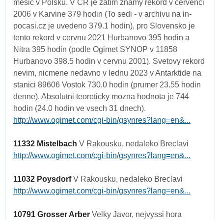
mesic v Polsku. V CR je zatim znamy rekord v cervenci
2006 v Karvine 379 hodin (To sedi - v archivu na in-
pocasi.cz je uvedeno 379.1 hodin), pro Slovensko je
tento rekord v cervnu 2021 Hurbanovo 395 hodin a
Nitra 395 hodin (podle Ogimet SYNOP v 11858
Hurbanovo 398.5 hodin v cervnu 2001). Svetovy rekord
nevim, nicmene nedavno v lednu 2023 v Antarktide na
stanici 89606 Vostok 730.0 hodin (prumer 23.55 hodin
denne). Absolutni teoreticky mozna hodnota je 744
hodin (24.0 hodin ve vsech 31 dnech).
http://www.ogimet.com/cgi-bin/gsynres?lang=en&...
11332 Mistelbach
V Rakousku, nedaleko Breclavi
http://www.ogimet.com/cgi-bin/gsynres?lang=en&...
11032 Poysdorf
V Rakousku, nedaleko Breclavi
http://www.ogimet.com/cgi-bin/gsynres?lang=en&...
10791 Grosser Arber
Velky Javor, nejvyssi hora