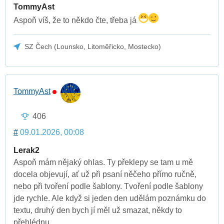
TommyAst
Aspoň víš, že to někdo čte, třeba já
SZ Čech (Lounsko, Litoměřicko, Mostecko)
TommyAst
406
#
09.01.2026, 00:08
Lerak2
Aspoň mám nějaký ohlas. Ty překlepy se tam u mě
docela objevují, ať už při psaní něčeho přímo ručně,
nebo při tvoření podle šablony. Tvoření podle šablony
jde rychle. Ale když si jeden den udělám poznámku do
textu, druhý den bych jí měl už smazat, někdy to
přehlédnu.