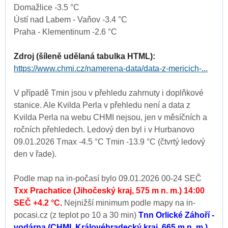
Domažlice -3.5 °C
Ústí nad Labem - Vaňov -3.4 °C
Praha - Klementinum -2.6 °C
Zdroj (šíleně udělaná tabulka HTML):
https://www.chmi.cz/namerena-data/data-z-mericich-...
V případě Tmin jsou v přehledu zahrnuty i doplňkové
stanice. Ale Kvilda Perla v přehledu není a data z
Kvilda Perla na webu CHMI nejsou, jen v měsíčních a
ročních přehledech. Ledový den byl i v Hurbanovo
09.01.2026 Tmax -4.5 °C Tmin -13.9 °C (čtvrtý ledový
den v řade).
Podle map na in-počasí bylo 09.01.2026 00-24 SEČ
Txx Prachatice (Jihočeský kraj, 575 m n. m.) 14:00
SEČ +4.2 °C.
Nejnižší minimum podle mapy na in-
pocasi.cz (z teplot po 10 a 30 min)
Tnn Orlické Záhoří -
vodárna (CHMI, Královéhradecký kraj, 665 m n. m.)