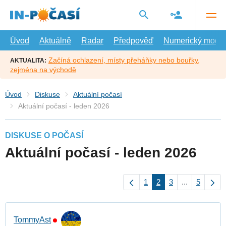
Přejít
na
hlavní
obsah
Úvod
Aktuálně
Radar
Předpověď
Numerický model
Začíná ochlazení, místy přeháňky nebo bouřky,
AKTUALITA:
zejména na východě
Úvod
Diskuse
Aktuální počasí
Aktuální počasí - leden 2026
DISKUSE O POČASÍ
Aktuální počasí - leden 2026
1
2
3
...
5
TommyAst