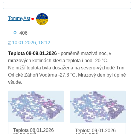
TommyAst
406
#
10.01.2026, 18:12
Teplota 08-09.01.2026
- poměrně mrazivá noc, v
mrazových kotlinách klesla teplota i pod -20 °C.
Nejnižší teplota byla dosažena na severo-východě Tnn
Orlické Záhoří Vodárna -27.3 °C. Mrazový den byl úplně
všude.
Teplota 08.01.2026
Teplota 09.01.2026