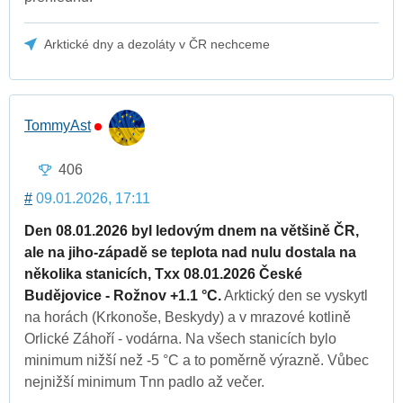
Arktické dny a dezoláty v ČR nechceme
TommyAst
406
#
09.01.2026, 17:11
Den 08.01.2026 byl ledovým dnem na většině ČR,
ale na jiho-západě se teplota nad nulu dostala na
několika stanicích, Txx 08.01.2026 České
Budějovice - Rožnov +1.1 °C.
Arktický den se vyskytl
na horách (Krkonoše, Beskydy) a v mrazové kotlině
Orlické Záhoří - vodárna. Na všech stanicích bylo
minimum nižší než -5 °C a to poměrně výrazně. Vůbec
nejnižší minimum Tnn padlo až večer.