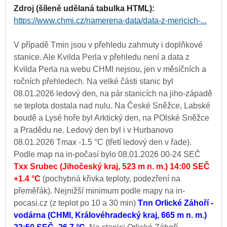
Zdroj (šíleně udělaná tabulka HTML):
https://www.chmi.cz/namerena-data/data-z-mericich-...
V případě Tmin jsou v přehledu zahrnuty i doplňkové
stanice. Ale Kvilda Perla v přehledu není a data z
Kvilda Perla na webu CHMI nejsou, jen v měsíčních a
ročních přehledech. Na velké části stanic byl
08.01.2026 ledový den, na pár stanicích na jiho-západě
se teplota dostala nad nulu. Na České Sněžce, Labské
boudě a Lysé hoře byl Arktický den, na POlské Sněžce
a Pradědu ne. Ledový den byl i v Hurbanovo
08.01.2026 Tmax -1.5 °C (třetí ledový den v řade).
Podle map na in-počasí bylo 08.01.2026 00-24 SEČ
Txx Srubec (Jihočeský kraj, 523 m n. m.) 14:00 SEČ
+1.4 °C
(pochybná křivka teploty, podezření na
přeměřák). Nejnižší minimum podle mapy na in-
pocasi.cz (z teplot po 10 a 30 min)
Tnn Orlické Záhoří -
vodárna (CHMI, Královéhradecký kraj, 665 m n. m.)