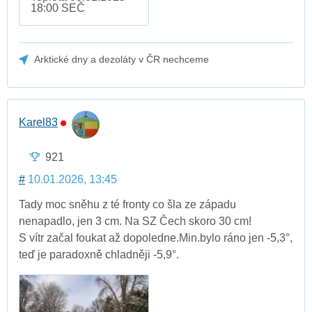
18:00 SEČ
Arktické dny a dezoláty v ČR nechceme
Karel83
921
#
10.01.2026, 13:45
Tady moc sněhu z té fronty co šla ze západu
nenapadlo, jen 3 cm. Na SZ Čech skoro 30 cm!
S vítr začal foukat až dopoledne.Min.bylo ráno jen -5,3°,
teď je paradoxně chladněji -5,9°.