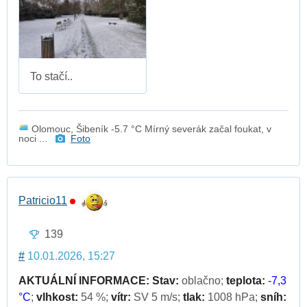
To stačí..
Olomouc, Šibeník -5.7 °C Mírný severák začal foukat, v
noci ...
Foto
Patricio11
139
#
10.01.2026, 15:27
AKTUÁLNÍ INFORMACE:
Stav:
oblačno;
teplota:
-7,3
°C
;
vlhkost:
54 %;
vítr:
SV 5 m/s;
tlak:
1008 hPa;
sníh: