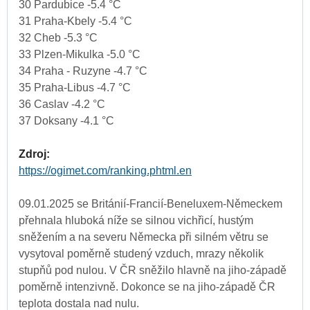
30 Pardubice -5.4 °C
31 Praha-Kbely -5.4 °C
32 Cheb -5.3 °C
33 Plzen-Mikulka -5.0 °C
34 Praha - Ruzyne -4.7 °C
35 Praha-Libus -4.7 °C
36 Caslav -4.2 °C
37 Doksany -4.1 °C
Zdroj:
https://ogimet.com/ranking.phtml.en
09.01.2025 se Británií-Francií-Beneluxem-Německem
přehnala hluboká níže se silnou vichřicí, hustým
sněžením a na severu Německa při silném větru se
vysytoval poměrně studený vzduch, mrazy několik
stupňů pod nulou. V ČR sněžilo hlavně na jiho-západě
poměrně intenzivně. Dokonce se na jiho-západě ČR
teplota dostala nad nulu.