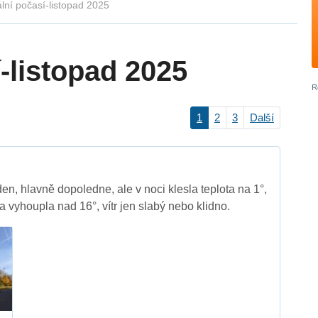
lní počasí-listopad 2025
-listopad 2025
1
2
3
Další
en, hlavně dopoledne, ale v noci klesla teplota na 1°,
 vyhoupla nad 16°, vítr jen slabý nebo klidno.