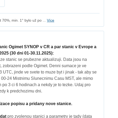
 70%, min. 1° bylo už po ...
Více
tanic Ogimet SYNOP v CR a par stanic v Evrope a
2025 (30 dni 01-30.11.2025):
e stanic se prubezne aktualizuji. Data jsou na
 zobrazeni podle Ogimet. Denni sumace je ve
 UTC, jinde ve svete to muze byt i jinak - tak aby se
ilo 00-24 Mistnimu Slunecnimu Casu MST, ale mimo
 po 3 ci 6 hodinach a nekdy je to tezke. Udaj pro
vzdy k predchozimu dni.
lizace popisu a pridany nove stanice.
dat
pro zvolenou stanici a parametry je tady (data