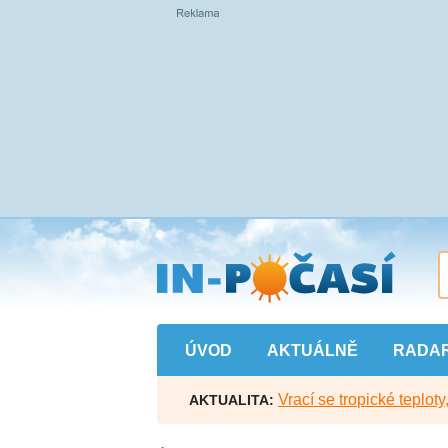
Přejít
na
hlavní
obsah
ÚVOD
AKTUÁLNĚ
RADA
Vrací se tropické teploty
AKTUALITA: