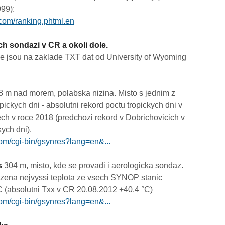
999):
com/ranking.phtml.en
h sondazi v CR a okoli dole.
e jsou na zaklade TXT dat od University of Wyoming
 m nad morem, polabska nizina. Misto s jednim z
pickych dni - absolutni rekord poctu tropickych dni v
h v roce 2018 (predchozi rekord v Dobrichovicich v
ych dni).
om/cgi-bin/gsynres?lang=en&...
s
304 m, misto, kde se provadi i aerologicka sondaz.
zena nejvyssi teplota ze vsech SYNOP stanic
 (absolutni Txx v CR 20.08.2012 +40.4 °C)
om/cgi-bin/gsynres?lang=en&...