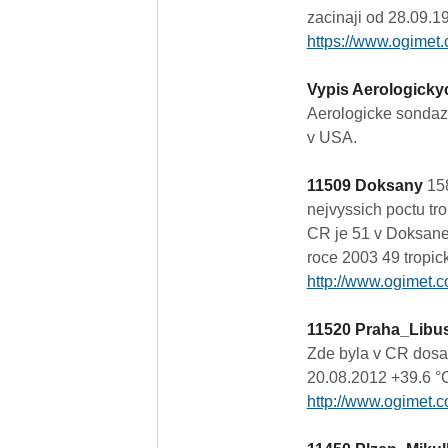
zacinaji od 28.09.1
https://www.ogimet.
Vypis Aerologickyc
Aerologicke sondaz
v USA.
11509 Doksany
158
nejvyssich poctu tro
CR je 51 v Doksanec
roce 2003 49 tropick
http://www.ogimet.c
11520 Praha_Libu
Zde byla v CR dosa
20.08.2012 +39.6 °C
http://www.ogimet.c