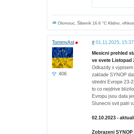
Olomouc, Šibeník 16.6 °C Klidno, vlhkost
TommyAst
#
01.11.2025, 15:37
Mesicni prehled s
ve svete Listopad 
Odkazdy s vypisem z
406
zaklade SYNOP dat,
stredni Evrope 23-23
to co nejdrive bliz
Evropu jsou data jen
Slunecni svit patri 
02.10.2023 - aktua
Zobrazeni SYNOP 