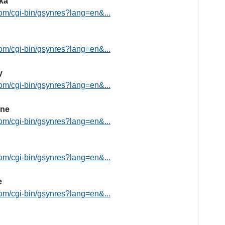
ka
om/cgi-bin/gsynres?lang=en&...
om/cgi-bin/gsynres?lang=en&...
y
om/cgi-bin/gsynres?lang=en&...
yne
om/cgi-bin/gsynres?lang=en&...
om/cgi-bin/gsynres?lang=en&...
e
om/cgi-bin/gsynres?lang=en&...