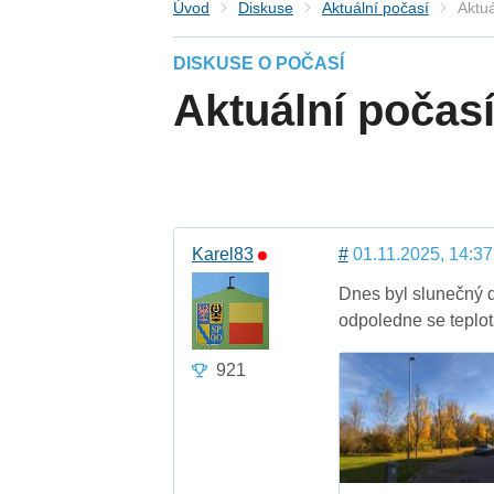
Úvod
Diskuse
Aktuální počasí
Aktuá
DISKUSE O POČASÍ
Aktuální počasí
Karel83
#
01.11.2025, 14:37
Dnes byl slunečný d
odpoledne se teplota
921