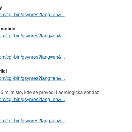
y
om/cgi-bin/gsynres?lang=en&...
osetice
om/cgi-bin/gsynres?lang=en&...
om/cgi-bin/gsynres?lang=en&...
ici
om/cgi-bin/gsynres?lang=en&...
6 m, misto, kde se provadi i aerologicka sondaz.
om/cgi-bin/gsynres?lang=en&...
om/cgi-bin/gsynres?lang=en&...