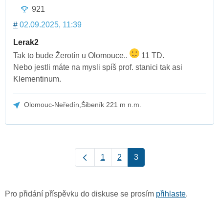
921
#
02.09.2025, 11:39
Lerak2
Tak to bude Žerotín u Olomouce..
11 TD.
Nebo jestli máte na mysli spíš prof. stanici tak asi
Klementinum.
Olomouc-Neředín,Šibeník 221 m n.m.
1
2
3
Pro přidání příspěvku do diskuse se prosím
přihlaste
.