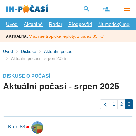
Přejít
na
hlavní
obsah
Úvod
Aktuálně
Radar
Předpověď
Numerický model
Vrací se tropické teploty, zítra až 35 °C
AKTUALITA:
Úvod
Diskuse
Aktuální počasí
Aktuální počasí - srpen 2025
DISKUSE O POČASÍ
Aktuální počasí - srpen 2025
1
2
3
Karel83