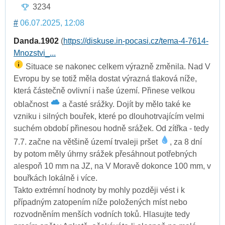
3234
#
06.07.2025, 12:08
Danda.1902
(
https://diskuse.in-pocasi.cz/tema-4-7614-
Mnozstvi_...
Situace se nakonec celkem výrazně změnila. Nad V
Evropu by se totiž měla dostat výrazná tlaková níže,
která částečně ovlivní i naše území. Přinese velkou
oblačnost
a časté srážky. Dojít by mělo také ke
vzniku i silných bouřek, které po dlouhotrvajícím velmi
suchém období přinesou hodně srážek. Od zítřka - tedy
7.7. začne na většině území trvaleji pršet
, za 8 dní
by potom měly úhrny srážek přesáhnout potřebných
alespoň 10 mm na JZ, na V Moravě dokonce 100 mm, v
bouřkách lokálně i více.
Takto extrémní hodnoty by mohly později vést i k
případným zatopením níže položených míst nebo
rozvodněním menších vodních toků. Hlasujte tedy