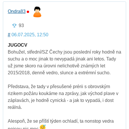
Ondra83
93
#
06.07.2025, 12:50
JUGOCV
Bohužel, střední/SZ Čechy jsou poslední roky hodně na
suchu a o moc jinak to nevypadá jinak ani letos. Tady
už jsme skoro na úrovni nelichotivě známých let
2015/2018, denně vedro, slunce a extrémní sucho.
Představa, že tady v přesušené prérii s obrovským
rizikem požáru koukáme na zprávy, jak východ plave v
záplavách, je hodně cynická - a jak to vypadá, i dost
reálná.
Alespoň, že se příští týden ochladí, ta nonstop vedra
nejsou nic moc