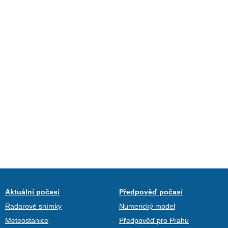
Aktuální počasí
Předpověď počasí
Radarové snímky
Numerický model
Meteostanice
Předpověď pro Prahu