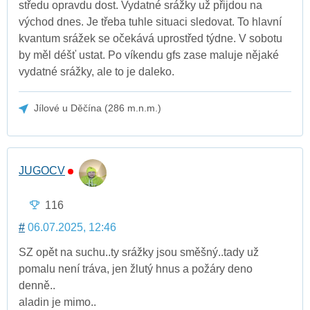
středu opravdu dost. Vydatné srážky už přijdou na
východ dnes. Je třeba tuhle situaci sledovat. To hlavní
kvantum srážek se očekává uprostřed týdne. V sobotu
by měl déšť ustat. Po víkendu gfs zase maluje nějaké
vydatné srážky, ale to je daleko.
Jílové u Děčína (286 m.n.m.)
JUGOCV
116
#
06.07.2025, 12:46
SZ opět na suchu..ty srážky jsou směšný..tady už
pomalu není tráva, jen žlutý hnus a požáry deno
denně..
aladin je mimo..