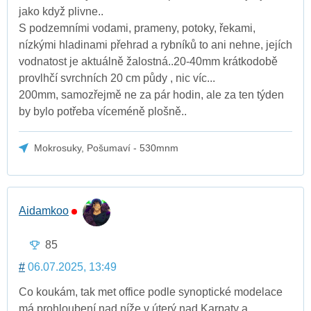
jako když plivne..
S podzemními vodami, prameny, potoky, řekami,
nízkými hladinami přehrad a rybníků to ani nehne, jejích
vodnatost je aktuálně žalostná..20-40mm krátkodobě
provlhčí svrchních 20 cm půdy , nic víc...
200mm, samozřejmě ne za pár hodin, ale za ten týden
by bylo potřeba víceméně plošně..
Mokrosuky, Pošumaví - 530mnm
Aidamkoo
85
#
06.07.2025, 13:49
Co koukám, tak met office podle synoptické modelace
má prohloubení nad níže v úterý nad Karpaty a