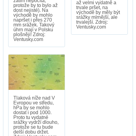
zatím nepočítá,
až velmi vydatně a
protože by to bylo až
trvale pršet, na
dost nejisté). Na
východě by měly být
východě by mohlo
srážky mírnější, ale
napršet i přes 270
trvalejší. Zdroj:
mm srážek. Takový
Ventusky.com
úhrn mají v Polsku
plošněji! Zdroj:
Ventusky.com
Tlaková níže nad V
Evropou ve středu,
hPa by se mohlo
dostat i pod 1000.
Proto tu vydatné
srážky vydrží dlouho,
protože se tu bude
delší dobu držet.