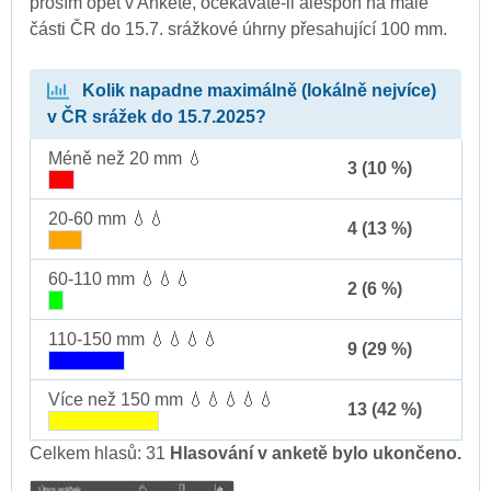
prosím opět v Anketě, očekáváte-li alespoň na malé
části ČR do 15.7. srážkové úhrny přesahující 100 mm.
Kolik napadne maximálně (lokálně nejvíce)
v ČR srážek do 15.7.2025?
Méně než 20 mm 💧
3 (10 %)
20-60 mm 💧💧
4 (13 %)
60-110 mm 💧💧💧
2 (6 %)
110-150 mm 💧💧💧💧
9 (29 %)
Více než 150 mm 💧💧💧💧💧
13 (42 %)
Celkem hlasů: 31
Hlasování v anketě bylo ukončeno.