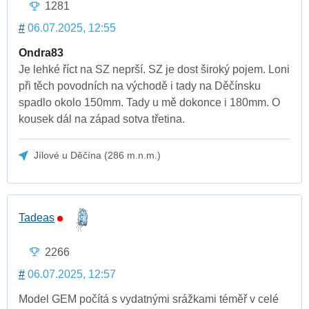
1281
#
06.07.2025, 12:55
Ondra83
Je lehké říct na SZ neprší. SZ je dost široký pojem. Loni
při těch povodních na východě i tady na Děčínsku
spadlo okolo 150mm. Tady u mě dokonce i 180mm. O
kousek dál na západ sotva třetina.
Jílové u Děčína (286 m.n.m.)
Tadeas
2266
#
06.07.2025, 12:57
Model GEM počítá s vydatnými srážkami téměř v celé