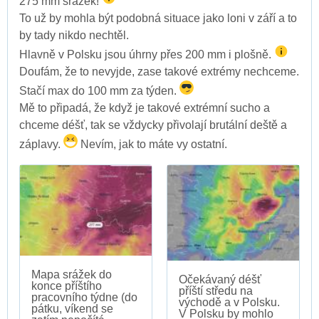
275 mm srážek!
To už by mohla být podobná situace jako loni v září a to
by tady nikdo nechtěl.
Hlavně v Polsku jsou úhrny přes 200 mm i plošně.
Doufám, že to nevyjde, zase takové extrémy nechceme.
Stačí max do 100 mm za týden.
Mě to připadá, že když je takové extrémní sucho a
chceme déšť, tak se vždycky přivolají brutální deště a
záplavy.
Nevím, jak to máte vy ostatní.
Mapa srážek do
Očekávaný déšť
konce příštího
příští středu na
pracovního týdne (do
východě a v Polsku.
pátku, víkend se
V Polsku by mohlo