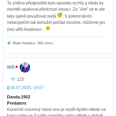
Ta změna předpovědi byla opravdu rychlá a nikdo by
nechtěl opakovat předchozí situaci. Za "úlet" se to ale
taky úplně považovat nedá
. S potenciálním
nebezpečím tak bohužel počítat musíme, můžeme jen
(ne) věřit Aladinovi...
Malá Hraštice, 360 mnm.
jack
115
#
06.07.2025, 14:07
Danda.1902
Predators
Konečně rozumný názor ono je rozdíl bydlet někde na
kopci nebo ve 3 patře paneláku nebo někde v dolině.