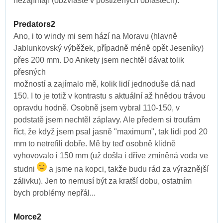
nezajímají (obzvláště v postižených oblastech).
Predators2
Ano, i to windy mi sem hází na Moravu (hlavně
Jablunkovský výběžek, případně méně opět Jeseníky)
přes 200 mm. Do Ankety jsem nechtěl dávat tolik
přesných
možností a zajímalo mě, kolik lidí jednoduše dá nad
150. I to je totiž v kontrastu s aktuální až hnědou trávou
opravdu hodně. Osobně jsem vybral 110-150, v
podstatě jsem nechtěl záplavy. Ale předem si troufám
říct, že když jsem psal jasně "maximum", tak lidi pod 20
mm to netrefili dobře. Mě by teď osobně klidně
vyhovovalo i 150 mm (už došla i dříve zmíněná voda ve
studni
a jsme na kopci, takže budu rád za výraznější
zálivku). Jen to nemusí být za kratší dobu, ostatním
bych problémy nepřál...
Morce2