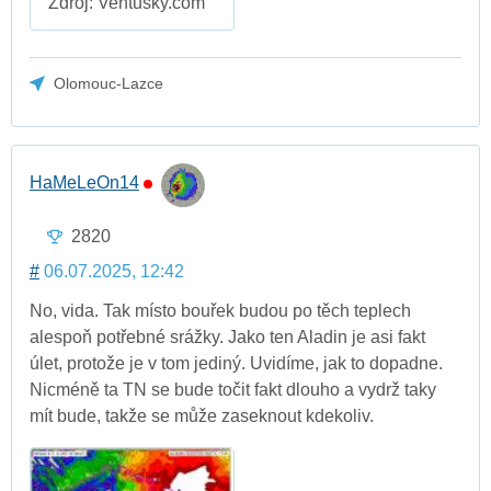
Zdroj: Ventusky.com
Olomouc-Lazce
HaMeLeOn14
2820
#
06.07.2025, 12:42
No, vida. Tak místo bouřek budou po těch teplech
alespoň potřebné srážky. Jako ten Aladin je asi fakt
úlet, protože je v tom jediný. Uvidíme, jak to dopadne.
Nicméně ta TN se bude točit fakt dlouho a vydrž taky
mít bude, takže se může zaseknout kdekoliv.