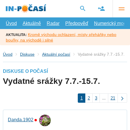
Přejít
na
hlavní
obsah
Úvod
Aktuálně
Radar
Předpověď
Numerický model
Kromě východu ochlazení, místy přeháňky nebo
AKTUALITA:
bouřky, na východě i silné
Úvod
Diskuse
Aktuální počasí
Vydatné srážky 7.7.-15.7.
DISKUSE O POČASÍ
Vydatné srážky 7.7.-15.7.
1
2
3
...
21
Danda.1902