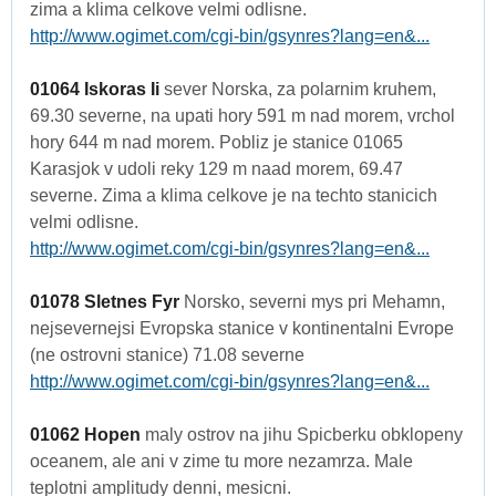
zima a klima celkove velmi odlisne.
http://www.ogimet.com/cgi-bin/gsynres?lang=en&...
01064 Iskoras Ii
sever Norska, za polarnim kruhem,
69.30 severne, na upati hory 591 m nad morem, vrchol
hory 644 m nad morem. Pobliz je stanice 01065
Karasjok v udoli reky 129 m naad morem, 69.47
severne. Zima a klima celkove je na techto stanicich
velmi odlisne.
http://www.ogimet.com/cgi-bin/gsynres?lang=en&...
01078 Sletnes Fyr
Norsko, severni mys pri Mehamn,
nejsevernejsi Evropska stanice v kontinentalni Evrope
(ne ostrovni stanice) 71.08 severne
http://www.ogimet.com/cgi-bin/gsynres?lang=en&...
01062 Hopen
maly ostrov na jihu Spicberku obklopeny
oceanem, ale ani v zime tu more nezamrza. Male
teplotni amplitudy denni, mesicni.