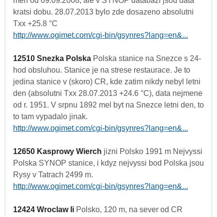
meri od 09.09.2008, ale v SYNOP databazi jsou data
kratsi dobu. 28.07.2013 bylo zde dosazeno absolutni
Txx +25.8 °C
http://www.ogimet.com/cgi-bin/gsynres?lang=en&...
12510 Snezka Polska
Polska stanice na Snezce s 24-
hod obsluhou. Stanice je na strese restaurace. Je to
jedina stanice v (skoro) CR, kde zatim nikdy nebyl letni
den (absolutni Txx 28.07.2013 +24.6 °C), data nejmene
od r. 1951. V srpnu 1892 mel byt na Snezce letni den, to
to tam vypadalo jinak.
http://www.ogimet.com/cgi-bin/gsynres?lang=en&...
12650 Kasprowy Wierch
jizni Polsko 1991 m Nejvyssi
Polska SYNOP stanice, i kdyz nejvyssi bod Polska jsou
Rysy v Tatrach 2499 m.
http://www.ogimet.com/cgi-bin/gsynres?lang=en&...
12424 Wroclaw Ii
Polsko, 120 m, na sever od CR