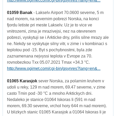
http://www.ogimet.com/cgi-bin/gsynres?lang=en&...
01059 Banak
- Lakselv Airport 70.0600 severne, 5 m
nad morem, na severnim pobrezi Norska, na konci
fjordu letiste pri meste Lakselv. Uz je to vice ve
vnitrozemi, zima je mrazivejsi, nez na otevrenem
pobrezi, vyskytuji se i Arkticke dny, prilis silne mrazy ale
ne. Nekdy se vyskytuje silny vitr, v zime i v kombinaci s
teplotou pod -15. Byt s pochybnostmi, byla zde
zaznamenana nejvyssi teplota v Evrope za 70.
rovnobezkou Txx 05.07.2021 Tmax +34.3 °C.
http://www.ogimet.com/cgi-bin/gsynres?lang=en&...
01065 Karasjok
sever Norska, za polarnim kruhem v
udoli u reky, 129 m nad morem, 69.47 severne, v zime
casto Tmin pod -30 °C a mnoho Arktickych dni.
Nedaleko je stanice 01064 Iskoras Ii (591 m nad
morem, 69.30 severne, vrchol hory 644 m nad morem).
U blizkych stanic 01065 Karasjok a 01064 Iskoras Ii je