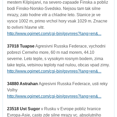
mestem Kilpisjarvi, na severo-zapaade Finska a pobliz
bodi Finsko-Norsko-Svedsko. Nejsou tam tak silne
mrazy, zato hodne vitr a chladne leto. Stanice je ve
vysce 1002 m, primo vrchol hory vsak 1029 m. Znacne
to ovlivni hlavne vitr.
http://www.ogimet.com/cgi-bin/gsynres?lang=en&...
37018 Tuapse
Agresivni Russka Federace, vychodni
pobrezi Cerneho more, 60 m nad morem, 44.10
severne. Leto teple, s vysokym rosnym bodem, zima
take tepla, vetsinou teploty nad nulou, obcas vpad zimy.
http://www.ogimet.com/cgi-bin/gsynres?lang=en&...
34880 Astrahan
Agresivni Russka Federace, usti reky
Volhy
http://www.ogimet.com/cgi-bin/gsynres?lang=en&...
23518 Ust Sugor
v Rusku v Evrope pobliz hranice
Evropa-Asie, casto zde silne mrazy vc. absolutniho