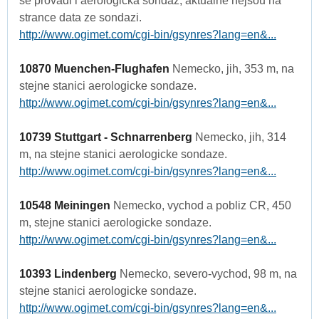
se provadi i aerologicka sondaz, aktualne nejsou na
strance data ze sondazi.
http://www.ogimet.com/cgi-bin/gsynres?lang=en&...
10870 Muenchen-Flughafen
Nemecko, jih, 353 m, na
stejne stanici aerologicke sondaze.
http://www.ogimet.com/cgi-bin/gsynres?lang=en&...
10739 Stuttgart - Schnarrenberg
Nemecko, jih, 314
m, na stejne stanici aerologicke sondaze.
http://www.ogimet.com/cgi-bin/gsynres?lang=en&...
10548 Meiningen
Nemecko, vychod a pobliz CR, 450
m, stejne stanici aerologicke sondaze.
http://www.ogimet.com/cgi-bin/gsynres?lang=en&...
10393 Lindenberg
Nemecko, severo-vychod, 98 m, na
stejne stanici aerologicke sondaze.
http://www.ogimet.com/cgi-bin/gsynres?lang=en&...