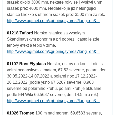
srazek okolo 3000 mm, nektere roky se i vyskytl uhrn
srazek prez 4000 mm. Nedaleko je jiz nefungujici
stanice Brekke s uhrnem srazek prez 3500 mm za rok.
http://www.ogimet.com/cgi-bin/gsynres?lang=en&...
01218 Tafjord
Norsko, stanice za vysokym
Skandinavskym pohorim a pri pobrezi, casto je zde
fenovy efekt a teplo v zime.
http://www.ogimet.com/cgi-bin/gsynres?lang=en&...
01107 Rost Flyplass
Norsko, ostrov na konci Lofot s
velmi oceanskym klimatem, 67.52 severne, polarni den
30.05.2022-14.07.2022 a polarni noc 17.12.2022-
26.12.2022 (podle yr.no 67.5267 severne, 0.963
severne od polarniho kruhu, polarni kruh je aktualne
podle EN Wiki 66.5637 severne, drift 14.5 m a rok)
http://www.ogimet.com/cgi-bin/gsynres?lang=en&...
01026 Tromso
100 m nad morem, 69.6533 severne,