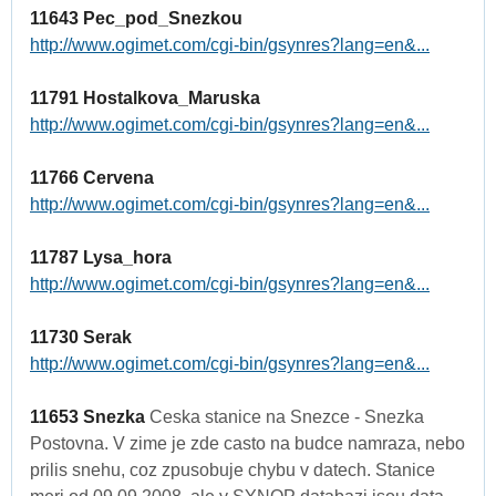
11643 Pec_pod_Snezkou
http://www.ogimet.com/cgi-bin/gsynres?lang=en&...
11791 Hostalkova_Maruska
http://www.ogimet.com/cgi-bin/gsynres?lang=en&...
11766 Cervena
http://www.ogimet.com/cgi-bin/gsynres?lang=en&...
11787 Lysa_hora
http://www.ogimet.com/cgi-bin/gsynres?lang=en&...
11730 Serak
http://www.ogimet.com/cgi-bin/gsynres?lang=en&...
11653 Snezka
Ceska stanice na Snezce - Snezka
Postovna. V zime je zde casto na budce namraza, nebo
prilis snehu, coz zpusobuje chybu v datech. Stanice