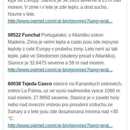
kypr do Evropy. Stanice je 34.5928 severne a 23 m nad
morem. V zime i v lete je zde teplo, a dost sucho,
hlavne v lete.
http://www.ogimet.com/cgi-bin/gsynres?lang=en&...
08522 Funchal
Portugalako, v Atlantiku ostrov
Madeira. Zima je velmi tepla a casto jsou zde nejvyssi
teploty z cele Evropy v prubehu zimy. Leto neni az tak
teple, jako ve Stredomori (studeny proud v Atlantiku).
Stanice je 32.6475 severne a 58 m nad morem.
http://www.ogimet.com/cgi-bin/gsynres?lang=en&...
60038 Tejeda Casco
stanice na Kanarskych ostrovech,
ostrov La Palma, uz ve vyssi nadmorske vysce 1060 m
nad morem, 27.9950 severne. Stanice je v zavetri hory
nebo nad inverzni vrstvou pru proudeni vzduchu ze
Sahary a v lete jsou zde dosahovana minima nad +30
°C.
http://www.ogimet.com/cgi-bin/gsynres?lang=en&...