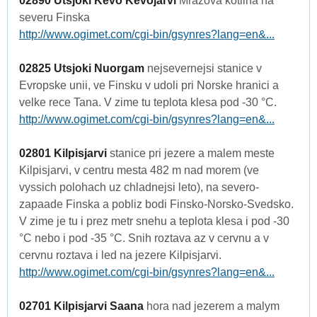
02890 Utsjoki Kevo Kevojarvi
Mrazova kotlina na
severu Finska
http://www.ogimet.com/cgi-bin/gsynres?lang=en&...
02825 Utsjoki Nuorgam
nejsevernejsi stanice v
Evropske unii, ve Finsku v udoli pri Norske hranici a
velke rece Tana. V zime tu teplota klesa pod -30 °C.
http://www.ogimet.com/cgi-bin/gsynres?lang=en&...
02801 Kilpisjarvi
stanice pri jezere a malem meste
Kilpisjarvi, v centru mesta 482 m nad morem (ve
vyssich polohach uz chladnejsi leto), na severo-
zapaade Finska a pobliz bodi Finsko-Norsko-Svedsko.
V zime je tu i prez metr snehu a teplota klesa i pod -30
°C nebo i pod -35 °C. Snih roztava az v cervnu a v
cervnu roztava i led na jezere Kilpisjarvi.
http://www.ogimet.com/cgi-bin/gsynres?lang=en&...
02701 Kilpisjarvi Saana
hora nad jezerem a malym