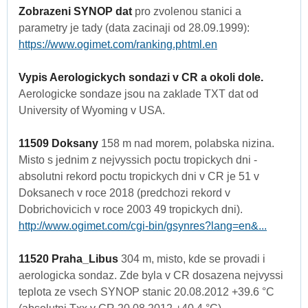
Zobrazeni SYNOP dat
pro zvolenou stanici a
parametry je tady (data zacinaji od 28.09.1999):
https://www.ogimet.com/ranking.phtml.en
Vypis Aerologickych sondazi v CR a okoli dole.
Aerologicke sondaze jsou na zaklade TXT dat od
University of Wyoming v USA.
11509 Doksany
158 m nad morem, polabska nizina.
Misto s jednim z nejvyssich poctu tropickych dni -
absolutni rekord poctu tropickych dni v CR je 51 v
Doksanech v roce 2018 (predchozi rekord v
Dobrichovicich v roce 2003 49 tropickych dni).
http://www.ogimet.com/cgi-bin/gsynres?lang=en&...
11520 Praha_Libus
304 m, misto, kde se provadi i
aerologicka sondaz. Zde byla v CR dosazena nejvyssi
teplota ze vsech SYNOP stanic 20.08.2012 +39.6 °C