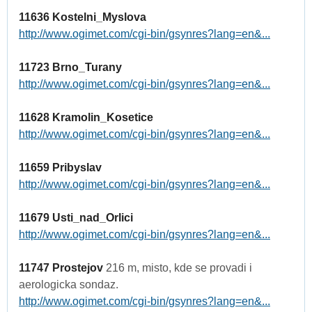
11636 Kostelni_Myslova
http://www.ogimet.com/cgi-bin/gsynres?lang=en&...
11723 Brno_Turany
http://www.ogimet.com/cgi-bin/gsynres?lang=en&...
11628 Kramolin_Kosetice
http://www.ogimet.com/cgi-bin/gsynres?lang=en&...
11659 Pribyslav
http://www.ogimet.com/cgi-bin/gsynres?lang=en&...
11679 Usti_nad_Orlici
http://www.ogimet.com/cgi-bin/gsynres?lang=en&...
11747 Prostejov
216 m, misto, kde se provadi i
aerologicka sondaz.
http://www.ogimet.com/cgi-bin/gsynres?lang=en&...