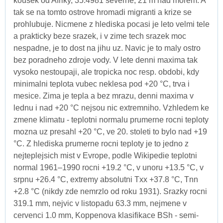
kousek od Afriky, 35.4981 severne, 21 m nad morem. A
tak se na tomto ostrove hromadi migranti a krize se
prohlubuje. Nicmene z hlediska pocasi je leto velmi tele
a prakticky beze srazek, i v zime tech srazek moc
nespadne, je to dost na jihu uz. Navic je to maly ostro
bez poradneho zdroje vody. V lete denni maxima tak
vysoko nestoupaji, ale tropicka noc resp. obdobi, kdy
minimalni teplota vubec neklesa pod +20 °C, trva i
mesice. Zima je tepla a bez mrazu, denni maxima v
lednu i nad +20 °C nejsou nic extremniho. Vzhledem ke
zmene klimatu - teplotni normalu prumerne rocni teploty
mozna uz presahl +20 °C, ve 20. stoleti to bylo nad +19
°C. Z hlediska prumerne rocni teploty je to jedno z
nejteplejsich mist v Evrope, podle Wikipedie teplotni
normal 1961–1990 rocni +19.2 °C, v unoru +13.5 °C, v
srpnu +26.4 °C, extremy absolutni Txx +37.8 °C, Tnn
+2.8 °C (nikdy zde nemrzlo od roku 1931). Srazky rocni
319.1 mm, nejvic v listopadu 63.3 mm, nejmene v
cervenci 1.0 mm, Koppenova klasifikace BSh - semi-