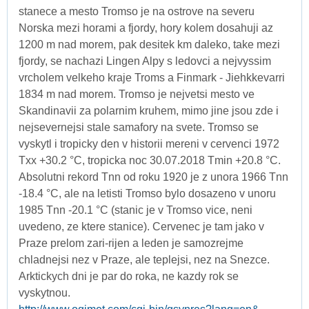
stanece a mesto Tromso je na ostrove na severu
Norska mezi horami a fjordy, hory kolem dosahuji az
1200 m nad morem, pak desitek km daleko, take mezi
fjordy, se nachazi Lingen Alpy s ledovci a nejvyssim
vrcholem velkeho kraje Troms a Finmark - Jiehkkevarri
1834 m nad morem. Tromso je nejvetsi mesto ve
Skandinavii za polarnim kruhem, mimo jine jsou zde i
nejsevernejsi stale samafory na svete. Tromso se
vyskytl i tropicky den v historii mereni v cervenci 1972
Txx +30.2 °C, tropicka noc 30.07.2018 Tmin +20.8 °C.
Absolutni rekord Tnn od roku 1920 je z unora 1966 Tnn
-18.4 °C, ale na letisti Tromso bylo dosazeno v unoru
1985 Tnn -20.1 °C (stanic je v Tromso vice, neni
uvedeno, ze ktere stanice). Cervenec je tam jako v
Praze prelom zari-rijen a leden je samozrejme
chladnejsi nez v Praze, ale teplejsi, nez na Snezce.
Arktickych dni je par do roka, ne kazdy rok se
vyskytnou.