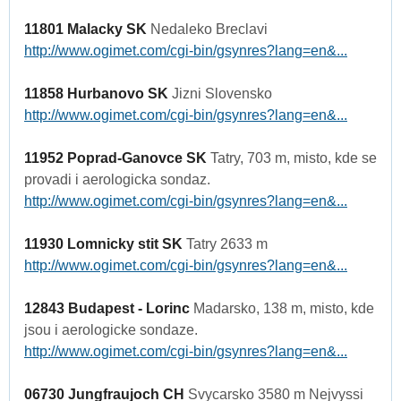
11801 Malacky SK
Nedaleko Breclavi
http://www.ogimet.com/cgi-bin/gsynres?lang=en&...
11858 Hurbanovo SK
Jizni Slovensko
http://www.ogimet.com/cgi-bin/gsynres?lang=en&...
11952 Poprad-Ganovce SK
Tatry, 703 m, misto, kde se
provadi i aerologicka sondaz.
http://www.ogimet.com/cgi-bin/gsynres?lang=en&...
11930 Lomnicky stit SK
Tatry 2633 m
http://www.ogimet.com/cgi-bin/gsynres?lang=en&...
12843 Budapest - Lorinc
Madarsko, 138 m, misto, kde
jsou i aerologicke sondaze.
http://www.ogimet.com/cgi-bin/gsynres?lang=en&...
06730 Jungfraujoch CH
Svycarsko 3580 m Nejvyssi