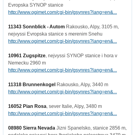
Evropska SYNOP stanice
http://www.ogimet.com/cgi-bin/gsynres?lang=en&...
11343 Sonnblick - Autom
Rakousko, Alpy, 3105 m,
nejvyssi Evropska stanice s merenim Snehu
http://www.ogimet.com/cgi-bin/gsynres?lang=en&...
10961 Zugspitze
, nejvyssi SYNOP stanice i hora v
Nemecku 2960 m
http://www.ogimet.com/cgi-bin/gsynres?lang=en&...
11318 Brunnenkogel
Rakousko, Alpy, 3440 m
http://www.ogimet.com/cgi-bin/gsynres?lang=en&...
16052 Pian Rosa
, sever Italie, Alpy, 3480 m
http://www.ogimet.com/cgi-bin/gsynres?lang=en&...
08980 Sierra Nevada
Jizni Spanelsko, stanice 2856 m,