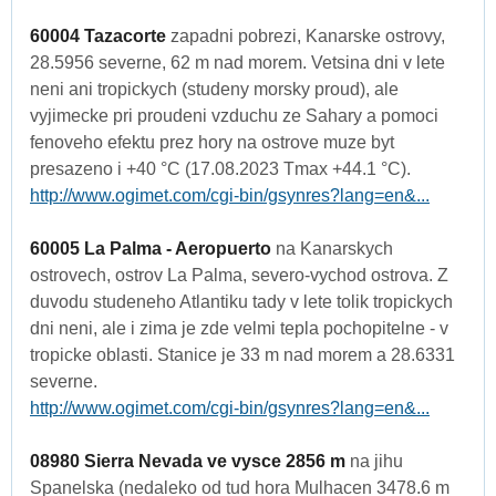
60004 Tazacorte
zapadni pobrezi, Kanarske ostrovy,
28.5956 severne, 62 m nad morem. Vetsina dni v lete
neni ani tropickych (studeny morsky proud), ale
vyjimecke pri proudeni vzduchu ze Sahary a pomoci
fenoveho efektu prez hory na ostrove muze byt
presazeno i +40 °C (17.08.2023 Tmax +44.1 °C).
http://www.ogimet.com/cgi-bin/gsynres?lang=en&...
60005 La Palma - Aeropuerto
na Kanarskych
ostrovech, ostrov La Palma, severo-vychod ostrova. Z
duvodu studeneho Atlantiku tady v lete tolik tropickych
dni neni, ale i zima je zde velmi tepla pochopitelne - v
tropicke oblasti. Stanice je 33 m nad morem a 28.6331
severne.
http://www.ogimet.com/cgi-bin/gsynres?lang=en&...
08980 Sierra Nevada ve vysce 2856 m
na jihu
Spanelska (nedaleko od tud hora Mulhacen 3478.6 m