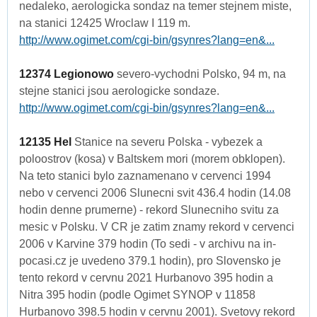
nedaleko, aerologicka sondaz na temer stejnem miste,
na stanici 12425 Wroclaw I 119 m.
http://www.ogimet.com/cgi-bin/gsynres?lang=en&...
12374 Legionowo
severo-vychodni Polsko, 94 m, na
stejne stanici jsou aerologicke sondaze.
http://www.ogimet.com/cgi-bin/gsynres?lang=en&...
12135 Hel
Stanice na severu Polska - vybezek a
poloostrov (kosa) v Baltskem mori (morem obklopen).
Na teto stanici bylo zaznamenano v cervenci 1994
nebo v cervenci 2006 Slunecni svit 436.4 hodin (14.08
hodin denne prumerne) - rekord Slunecniho svitu za
mesic v Polsku. V CR je zatim znamy rekord v cervenci
2006 v Karvine 379 hodin (To sedi - v archivu na in-
pocasi.cz je uvedeno 379.1 hodin), pro Slovensko je
tento rekord v cervnu 2021 Hurbanovo 395 hodin a
Nitra 395 hodin (podle Ogimet SYNOP v 11858
Hurbanovo 398.5 hodin v cervnu 2001). Svetovy rekord