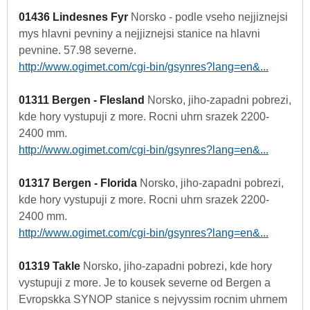
01436 Lindesnes Fyr
Norsko - podle vseho nejjiznejsi
mys hlavni pevniny a nejjiznejsi stanice na hlavni
pevnine. 57.98 severne.
http://www.ogimet.com/cgi-bin/gsynres?lang=en&...
01311 Bergen - Flesland
Norsko, jiho-zapadni pobrezi,
kde hory vystupuji z more. Rocni uhrn srazek 2200-
2400 mm.
http://www.ogimet.com/cgi-bin/gsynres?lang=en&...
01317 Bergen - Florida
Norsko, jiho-zapadni pobrezi,
kde hory vystupuji z more. Rocni uhrn srazek 2200-
2400 mm.
http://www.ogimet.com/cgi-bin/gsynres?lang=en&...
01319 Takle
Norsko, jiho-zapadni pobrezi, kde hory
vystupuji z more. Je to kousek severne od Bergen a
Evropskka SYNOP stanice s nejvyssim rocnim uhrnem