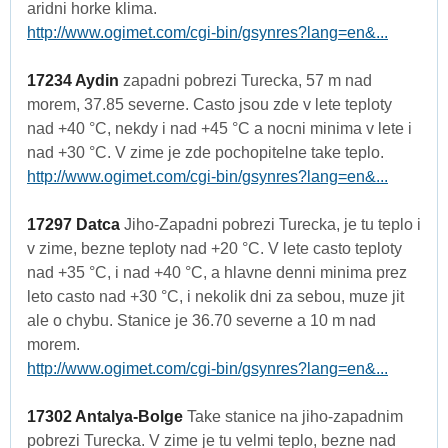
aridni horke klima.
http://www.ogimet.com/cgi-bin/gsynres?lang=en&...
17234 Aydin
zapadni pobrezi Turecka, 57 m nad
morem, 37.85 severne. Casto jsou zde v lete teploty
nad +40 °C, nekdy i nad +45 °C a nocni minima v lete i
nad +30 °C. V zime je zde pochopitelne take teplo.
http://www.ogimet.com/cgi-bin/gsynres?lang=en&...
17297 Datca
Jiho-Zapadni pobrezi Turecka, je tu teplo i
v zime, bezne teploty nad +20 °C. V lete casto teploty
nad +35 °C, i nad +40 °C, a hlavne denni minima prez
leto casto nad +30 °C, i nekolik dni za sebou, muze jit
ale o chybu. Stanice je 36.70 severne a 10 m nad
morem.
http://www.ogimet.com/cgi-bin/gsynres?lang=en&...
17302 Antalya-Bolge
Take stanice na jiho-zapadnim
pobrezi Turecka. V zime je tu velmi teplo, bezne nad