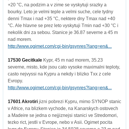
+20 °C, na podzim a v zime se vyskytuji srazky a
bourky. Leto je velmi teple a velmi suche, cele tydny
denni Tmax i nad +35 °C, nektere dny Tmax nad +40
°C. Ale hlavne se prez leto vyskytuji Tmin nad +30 °C i
nekolik dni za sebou. Stanice je 36.87 severne a 45 m
nad morem.
http://www.ogimet.com/cgi-bin/gsynres?lang=en&...
17530 Gecitkale
Kypr, 45 m nad morem, 35.23
severne, misto, kde jsou cato vysoke maximalni teploty,
casto nejvyssi na Kypru a nekdy i blizko Txx z cele
Evropy.
http://www.ogimet.com/cgi-bin/gsynres?lang=en&...
17601 Akrotiri
jizni pobrezi Kypru, mimo SYNOP stanic
v Africe, na blizkem vychode, na Kanarskych ostovech
a Madeire se jedna o nejjiznejsi stanici ve Stredomori,
tezko rict, jestli v Evrope, nebo v Asii. Ogimet pocita