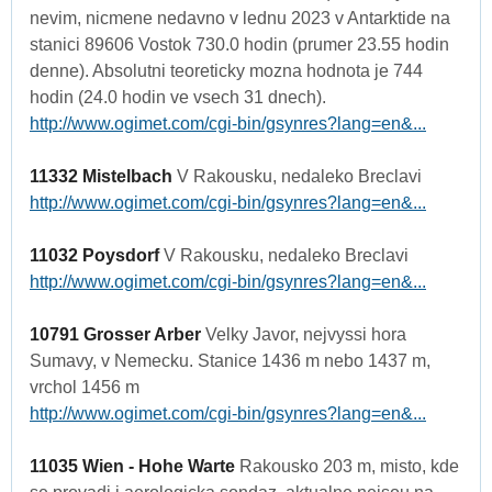
nevim, nicmene nedavno v lednu 2023 v Antarktide na
stanici 89606 Vostok 730.0 hodin (prumer 23.55 hodin
denne). Absolutni teoreticky mozna hodnota je 744
hodin (24.0 hodin ve vsech 31 dnech).
http://www.ogimet.com/cgi-bin/gsynres?lang=en&...
11332 Mistelbach
V Rakousku, nedaleko Breclavi
http://www.ogimet.com/cgi-bin/gsynres?lang=en&...
11032 Poysdorf
V Rakousku, nedaleko Breclavi
http://www.ogimet.com/cgi-bin/gsynres?lang=en&...
10791 Grosser Arber
Velky Javor, nejvyssi hora
Sumavy, v Nemecku. Stanice 1436 m nebo 1437 m,
vrchol 1456 m
http://www.ogimet.com/cgi-bin/gsynres?lang=en&...
11035 Wien - Hohe Warte
Rakousko 203 m, misto, kde