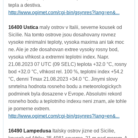
tepla a destiva.
http://www.ogimet.com/cgi-bin/gsynres?lang=en&...
16400 Ustica
maly ostrov v Italii, severne kousek od
Sicilie. Na tomto ostrove jsou dosahovany rovnez
vysoke minimalni teploty, vysoka maxima ani tak moc
ne. Ale je zde dosahovan extree vysoky rosny bod,
vysoka vlhkost a extremni teplotni index. Napr.
21.08.2023 07 UTC (09 SELC) teplota +32.0 °C, rosny
bod +32.0 °C, vlhkost rel. 100 %, teplotni index +54.2
°C, denni Tmax 21.08.2023 +34.0 °C. Jinymi slovy
smrtelna hodnota rosneho bodu a meteorologickych
podminek byla dosazene v Evrope. Absolutni rekord
rosneho bodu a teplotniho indexu neni znam, ale tohle
je pomerne extrem.
http://www.ogimet.com/cgi-bin/gsynres?lang=en&...
16490 Lampedusa
Italsky ostrov jizne od Sicilie,