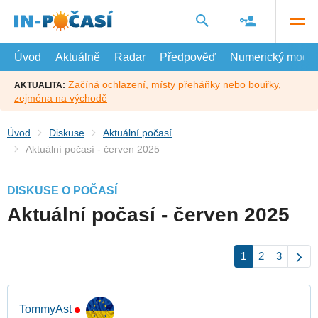
Přejít
na
hlavní
obsah
Úvod
Aktuálně
Radar
Předpověď
Numerický model
Začíná ochlazení, místy přeháňky nebo bouřky,
AKTUALITA:
zejména na východě
Úvod
Diskuse
Aktuální počasí
Aktuální počasí - červen 2025
DISKUSE O POČASÍ
Aktuální počasí - červen 2025
1
2
3
TommyAst