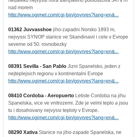
nedaleko nejvyssi hora Iberijskeho poloostrova 3479 m
nad morem
http://www.ogimet.com/cgi-bin/gsynres?lang=en&...
01362 Juvvasshoe
jiho-zapadni Norsko 1893 m,
nejvyssi SYNOP stanice ve Skandinavii i cele v Evrope
severne od 50. rovnobezky
http://www.ogimet.com/cgi-bin/gsynres?lang=en&...
08391 Sevilla - San Pablo
Jizni Spanelsko, jeden z
nejteplejsich regionu v kontinentalni Evrope
http://www.ogimet.com/cgi-bin/gsynres?lang=en&...
08410 Cordoba - Aeropuerto
Letiste Cordoba na jihu
Spanelska, vice ve vnitrozemi. Zde je velmi teplo a jsou
tu i dosahovany nejvyssi teploty v Evrope.
http://www.ogimet.com/cgi-bin/gsynres?lang=en&...
08290 Xativa
Stanice na jiho-zapade Spanelska, ne