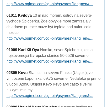
http://www.ogimet.com/cgi-bin/gsynres?lang=en&...
01011 Kvitoya
10 m nad morem, ostrov na severo-
vychode Spicberku. Zde obvykle more zamrza a v
chladnem pulroce muze byt teplota pod nulou cele
mesice.
http://www.ogimet.com/cgi-bin/gsynres?lang=en&...
01009 Karl Xii Oya
Norsko, sever Spicberku, zcela
nejsevernejsi Evropska stanice 80.6528 severne.
http://www.ogimet.com/cgi-bin/gsynres?lang=en&...
02805 Kevo
Stanice na severu Finska (Utsjoki), ve
vnitrozemi Laponska, 69.75 severne. Nedaleko je primo
v udoli 02890 Utsjoki Kevo Kevojarvi casto s velmi
nizkymi minimy.
http://www.ogimet.com/cgi-bin/gsynres?lang=en&...