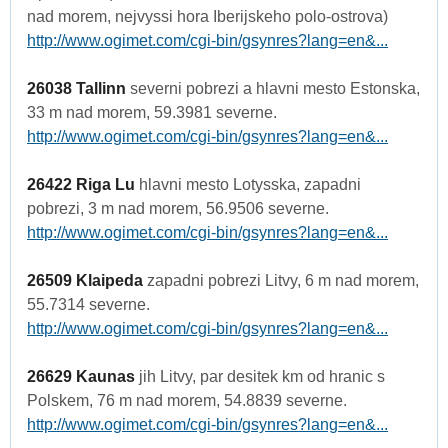
nad morem, nejvyssi hora Iberijskeho polo-ostrova)
http://www.ogimet.com/cgi-bin/gsynres?lang=en&...
26038 Tallinn
severni pobrezi a hlavni mesto Estonska,
33 m nad morem, 59.3981 severne.
http://www.ogimet.com/cgi-bin/gsynres?lang=en&...
26422 Riga Lu
hlavni mesto Lotysska, zapadni
pobrezi, 3 m nad morem, 56.9506 severne.
http://www.ogimet.com/cgi-bin/gsynres?lang=en&...
26509 Klaipeda
zapadni pobrezi Litvy, 6 m nad morem,
55.7314 severne.
http://www.ogimet.com/cgi-bin/gsynres?lang=en&...
26629 Kaunas
jih Litvy, par desitek km od hranic s
Polskem, 76 m nad morem, 54.8839 severne.
http://www.ogimet.com/cgi-bin/gsynres?lang=en&...