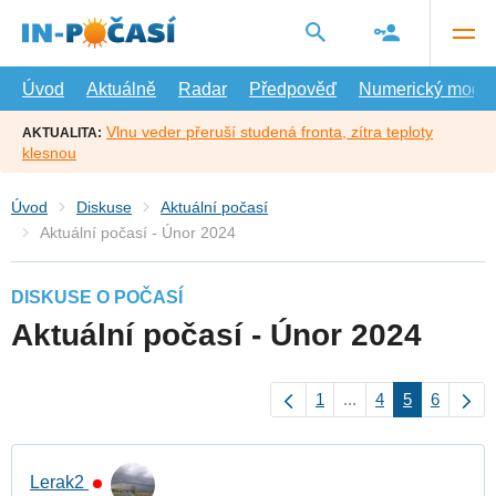
Přejít
na
hlavní
obsah
Úvod
Aktuálně
Radar
Předpověď
Numerický model
Vlnu veder přeruší studená fronta, zítra teploty
AKTUALITA:
klesnou
Úvod
Diskuse
Aktuální počasí
Aktuální počasí - Únor 2024
DISKUSE O POČASÍ
Aktuální počasí - Únor 2024
1
...
4
5
6
Lerak2