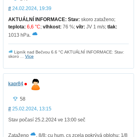
#
24.02.2024, 19:39
AKTUÁLNÍ INFORMACE:
Stav:
skoro zataženo;
teplota:
6,6 °C
;
vlhkost:
76 %;
vítr:
JV 1 m/s;
tlak:
1013 hPa.
Lipník nad Bečvou 6.6 °C AKTUÁLNÍ INFORMACE: Stav:
skoro ...
Více
kapr84
58
#
25.02.2024, 13:15
Stav počasí 25.2.2024 ve 13:00 seč
Zataženo
, 8/8; cu hum, cs zcela pokrývá oblohu; 1/8