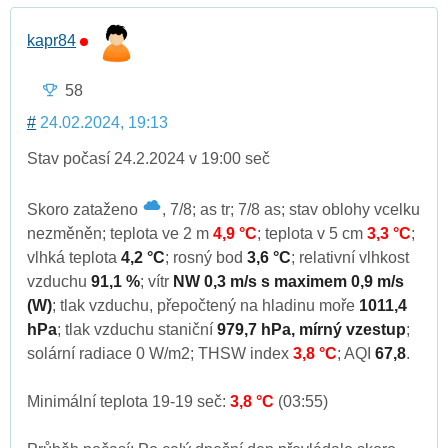
kapr84
58
#
24.02.2024, 19:13
Stav počasí 24.2.2024 v 19:00 seč
Skoro zataženo
, 7/8; as tr; 7/8 as; stav oblohy vcelku
nezměněn; teplota ve 2 m
4,9 °C
; teplota v 5 cm
3,3 °C
;
vlhká teplota
4,2 °C
; rosný bod
3,6 °C
; relativní vlhkost
vzduchu
91,1 %
; vítr
NW 0,3 m/s s maximem 0,9 m/s
(W)
; tlak vzduchu, přepočtený na hladinu moře
1011,4
hPa
; tlak vzduchu staniční
979,7 hPa, mírný vzestup
;
solární radiace 0 W/m2; THSW index
3,8 °C
; AQI
67,8
.
Minimální teplota 19-19 seč:
3,8 °C
(03:55)