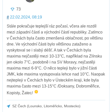
73
#
22.02.2024, 08:19
Stále pokračuje teplejší ráz počasí, včera ale rozdíl
mezi západní částí a východní částí republiky. Zatímco
v Čechách byla často zmenšená oblačnost, po většinu
dne. Ve východní části bylo většinou zataženo a
vyskytoval se i slabý déšť. A tak v Čechách byla
maxima nejčastěji mezi 10-13°C, například na Zlínsku
jen okolo 7°C, podobně i na SV Moravy, nejčastěji
maxima mezi 6-9°C. O něco tepleji bylo v jižní části
JMK, kde maxima vystupovala lehce nad 10°C. Naopak
nejtepleji v Čechách bylo v Ústeckém kraji, kde byla
maxima často mezi 13-15°C /Doksany, Dobroměřice,
Kopisty, Žatec/
SZ Čech (Lounsko, Litoměřicko, Mostecko)