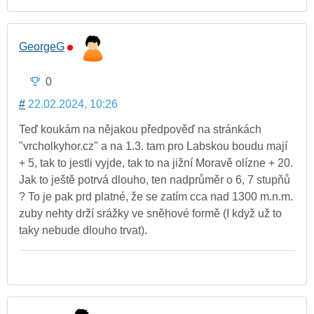
GeorgeG
0
#
22.02.2024, 10:26
Teď koukám na nějakou předpověď na stránkách
"vrcholkyhor.cz" a na 1.3. tam pro Labskou boudu mají
+ 5, tak to jestli vyjde, tak to na jižní Moravě olízne + 20.
Jak to ještě potrvá dlouho, ten nadprůměr o 6, 7 stupňů
? To je pak prd platné, že se zatím cca nad 1300 m.n.m.
zuby nehty drží srážky ve sněhové formě (I když už to
taky nebude dlouho trvat).