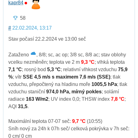
kapr84
58
#
22.02.2024, 13:17
Stav počasí 22.2.2024 ve 13:00 seč
Zataženo
, 8/8; sc, ac op; 3/8 sc, 8/8 ac; stav oblohy
vcelku nezměněn; teplota ve 2 m
9,3 °C
; vlhká teplota
7,1 °C
; rosný bod
5,3 °C
; relativní vlhkost vzduchu
75,9
%
; vítr
SSE 4,5 m/s s maximem 7,6 m/s (SSE)
; tlak
vzduchu, přepočtený na hladinu moře
1005,5 hPa
; tlak
vzduchu staniční
974,0 hPa, mírný pokles
; solární
radiace
163 W/m2
; UV index 0,0; THSW index
7,8 °C
;
AQI
31,5
.
Maximální teplota 07-07 seč:
9,7 °C
(10:55)
Sníh nový za 24h k 07h seč/ celková pokrývka v 7h seč:
0 cm/ 0 cm