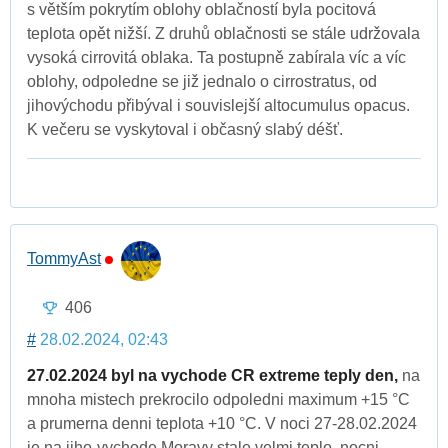
s větším pokrytím oblohy oblačností byla pocitová
teplota opět nižší. Z druhů oblačnosti se stále udržovala
vysoká cirrovitá oblaka. Ta postupně zabírala víc a víc
oblohy, odpoledne se již jednalo o cirrostratus, od
jihovýchodu přibýval i souvislejší altocumulus opacus.
K večeru se vyskytoval i občasný slabý déšť.
TommyAst
406
#
28.02.2024, 02:43
27.02.2024 byl na vychode CR extreme teply den,
na
mnoha mistech prekrocilo odpoledni maximum +15 °C
a prumerna denni teplota +10 °C. V noci 27-28.02.2024
je na jiho-vychode Moravy stale velmi teplo, nocni