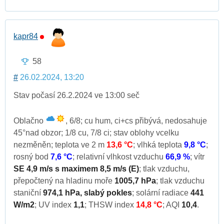
kapr84
58
#
26.02.2024, 13:20
Stav počasí 26.2.2024 ve 13:00 seč
Oblačno
, 6/8; cu hum, ci+cs přibývá, nedosahuje
45°nad obzor; 1/8 cu, 7/8 ci; stav oblohy vcelku
nezměněn; teplota ve 2 m
13,6 °C
; vlhká teplota
9,8 °C
;
rosný bod
7,6 °C
; relativní vlhkost vzduchu
66,9 %
; vítr
SE 4,9 m/s s maximem 8,5 m/s (E)
; tlak vzduchu,
přepočtený na hladinu moře
1005,7 hPa
; tlak vzduchu
staniční
974,1 hPa, slabý pokles
; solární radiace
441
W/m2
; UV index
1,1
; THSW index
14,8 °C
; AQI
10,4
.