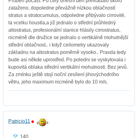
Průběh počasí: Po celý dnešní den převládalo skoro
zataženo, dopoledne převážně nízkou oblačností
stratus a stratocumulus, odpoledne přibývalo cirrovité,
ta vcelku houstla,a již jednalo o střední průhledný
altostratus, profesionální stanice hlásily cirrostratus,
nicméně dle družice se jednalo o vertikálně mohutnější
střední oblačnost.. i když ceilometry ukazovaly
základnu na altostratus poměrně vysoko.. Pravda tedy
bude asi někde uprostřed. Po poledni se vyskytovala i
kupovitá oblaka střední vertikální mohutnosti. Bez jevů.
Za zmínku ještě stojí noční zesílení jihovýchodního
větru, jeho maximum nicméně bylo do 10 m/s.
Patricio11
140