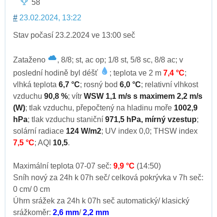
58
#
23.02.2024, 13:22
Stav počasí 23.2.2024 ve 13:00 seč
Zataženo
, 8/8; st, ac op; 1/8 st, 5/8 sc, 8/8 ac; v
poslední hodině byl déšť
; teplota ve 2 m
7,4 °C
;
vlhká teplota
6,7 °C
; rosný bod
6,0 °C
; relativní vlhkost
vzduchu
90,8 %
; vítr
WSW 1,1 m/s s maximem 2,2 m/s
(W)
; tlak vzduchu, přepočtený na hladinu moře
1002,9
hPa
; tlak vzduchu staniční
971,5 hPa, mírný vzestup
;
solární radiace
124 W/m2
; UV index 0,0; THSW index
7,5 °C
; AQI
10,5
.
Maximální teplota 07-07 seč:
9,9 °C
(14:50)
Sníh nový za 24h k 07h seč/ celková pokrývka v 7h seč:
0 cm/ 0 cm
Úhrn srážek za 24h k 07h seč automatický/ klasický
srážkoměr:
2,6 mm
/
2,2 mm