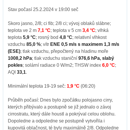
Stav počasí 25.2.2024 v 19:00 seč
Skoro jasno, 2/8; ci fib; 2/8 ci; vývoj oblaků slábne;
teplota ve 2 m
7,1 °C
; teplota v 5 cm
3,4 °C
; vlhká
teplota
5,9 °C
; rosný bod
4,8 °C
; relativní vlhkost
vzduchu
85,0 %
; vítr
ENE 0,5 m/s s maximem 1,3 m/s
(ESE)
; tlak vzduchu, přepočtený na hladinu moře
1008,2 hPa
; tlak vzduchu staniční
976,6 hPa, slabý
pokles
; solární radiace 0 W/m2; THSW index
6,0 °C
;
AQI
33,1
.
Minimální teplota 19-19 seč:
1,9 °C
(06:20)
Průběh počasí: Dnes bylo zpočátku polojasno cirry,
kterých přibývalo a postupně se již jednalo o závoj
cirrostratu, který dále houstl a pokrýval celou oblohu.
Dopoledne a odpoledne se postupně vytvořila i
kupovitá oblačnost, té byly maximálně 2/8. Odpoledne