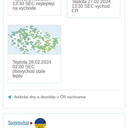
Teplota 27.02.2024
13:30 SEC nejtepleji
13:30 SEC vychod
na vychode
CR
Teplota 28.02.2024
02:00 SEC
jihovychod stale
teplo
Arktické dny a dezoláty v ČR nechceme
TommyAst