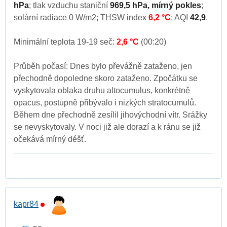
hPa
; tlak vzduchu staniční
969,5 hPa, mírný pokles
;
solární radiace 0 W/m2; THSW index
6,2 °C
; AQI
42,9
.
Minimální teplota 19-19 seč:
2,6 °C
(00:20)
Průběh počasí: Dnes bylo převážně zataženo, jen
přechodně dopoledne skoro zataženo. Zpočátku se
vyskytovala oblaka druhu altocumulus, konkrétně
opacus, postupně přibývalo i nizkých stratocumulů.
Během dne přechodně zesílil jihovýchodní vítr. Srážky
se nevyskytovaly. V noci již ale dorazí a k ránu se již
očekává mírný déšť.
kapr84