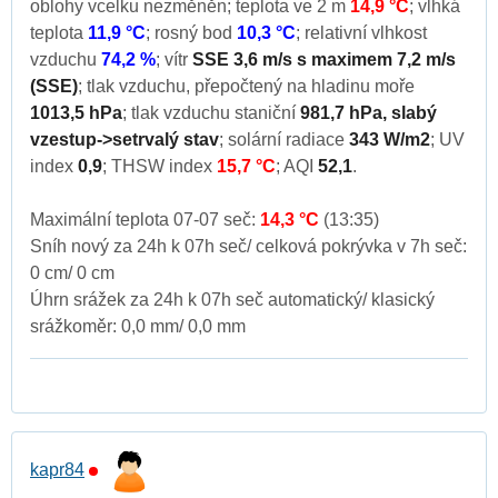
oblohy vcelku nezměněn; teplota ve 2 m
14,9 °C
; vlhká
teplota
11,9 °C
; rosný bod
10,3 °C
; relativní vlhkost
vzduchu
74,2 %
; vítr
SSE 3,6 m/s s maximem 7,2 m/s
(SSE)
; tlak vzduchu, přepočtený na hladinu moře
1013,5 hPa
; tlak vzduchu staniční
981,7 hPa, slabý
vzestup->setrvalý stav
; solární radiace
343 W/m2
; UV
index
0,9
; THSW index
15,7 °C
; AQI
52,1
.
Maximální teplota 07-07 seč:
14,3 °C
(13:35)
Sníh nový za 24h k 07h seč/ celková pokrývka v 7h seč:
0 cm/ 0 cm
Úhrn srážek za 24h k 07h seč automatický/ klasický
srážkoměr: 0,0 mm/ 0,0 mm
kapr84