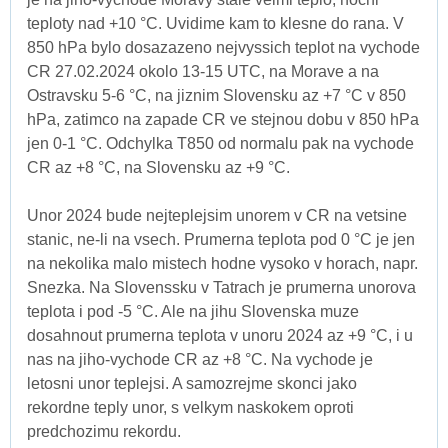
teploty nad +10 °C. Uvidime kam to klesne do rana. V
850 hPa bylo dosazazeno nejvyssich teplot na vychode
CR 27.02.2024 okolo 13-15 UTC, na Morave a na
Ostravsku 5-6 °C, na jiznim Slovensku az +7 °C v 850
hPa, zatimco na zapade CR ve stejnou dobu v 850 hPa
jen 0-1 °C. Odchylka T850 od normalu pak na vychode
CR az +8 °C, na Slovensku az +9 °C.
Unor 2024 bude nejteplejsim unorem v CR na vetsine
stanic, ne-li na vsech. Prumerna teplota pod 0 °C je jen
na nekolika malo mistech hodne vysoko v horach, napr.
Snezka. Na Slovenssku v Tatrach je prumerna unorova
teplota i pod -5 °C. Ale na jihu Slovenska muze
dosahnout prumerna teplota v unoru 2024 az +9 °C, i u
nas na jiho-vychode CR az +8 °C. Na vychode je
letosni unor teplejsi. A samozrejme skonci jako
rekordne teply unor, s velkym naskokem oproti
predchozimu rekordu.