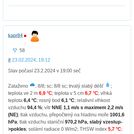
kapr84
58
#
23.02.2024, 19:12
Stav počasí 23.2.2024 v 19:00 seč
Zataženo
, 8/8; sc; 8/8 sc; trvalý slabý déšť
;
teplota ve 2 m
6,9 °C
; teplota v 5 cm
6,7 °C
; vlhká
teplota
6,4 °C
; rosný bod
6,1 °C
; relativní vlhkost
vzduchu
94,4 %
; vítr
NNE 1,1 m/s s maximem 2,2 m/s
(NE)
; tlak vzduchu, přepočtený na hladinu moře
1001,6
hPa
; tlak vzduchu staniční
970,2 hPa, slabý vzestup-
>pokles
; solární radiace 0 W/m2; THSW index
5,7 °C
;