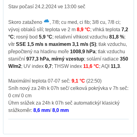
Stav počasí 24.2.2024 ve 13:00 seč
Skoro zataženo
, 7/8; cu med, ci fib; 3/8 cu, 7/8 ci;
vývoj oblaků sílí; teplota ve 2 m
8,9 °C
; vlhká teplota
7,2
°C
; rosný bod
5,9 °C
; relativní vlhkost vzduchu
81,8 %
;
vítr
SSE 1,5 m/s s maximem 3,1 m/s (S)
; tlak vzduchu,
přepočtený na hladinu moře
1008,9 hPa
; tlak vzduchu
staniční
977,3 hPa, mírný vzestup
; solární radiace
350
W/m2
; UV index
0,7
; THSW index
11,6 °C
; AQI
11,3
.
Maximální teplota 07-07 seč:
9,1 °C
(22:50)
Sníh nový za 24h k 07h seč/ celková pokrývka v 7h seč:
0 cm/ 0 cm
Úhrn srážek za 24h k 07h seč automatický/ klasický
srážkoměr:
8,6 mm
/
8,0 mm