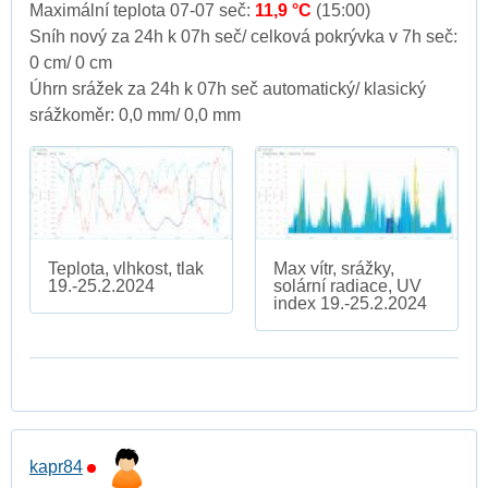
Maximální teplota 07-07 seč:
11,9 °C
(15:00)
Sníh nový za 24h k 07h seč/ celková pokrývka v 7h seč:
0 cm/ 0 cm
Úhrn srážek za 24h k 07h seč automatický/ klasický
srážkoměr: 0,0 mm/ 0,0 mm
Teplota, vlhkost, tlak
Max vítr, srážky,
19.-25.2.2024
solární radiace, UV
index 19.-25.2.2024
kapr84