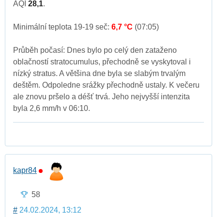
AQI
28,1
.
Minimální teplota 19-19 seč:
6,7 °C
(07:05)
Průběh počasí: Dnes bylo po celý den zataženo
oblačností stratocumulus, přechodně se vyskytoval i
nízký stratus. A většina dne byla se slabým trvalým
deštěm. Odpoledne srážky přechodně ustaly. K večeru
ale znovu pršelo a déšť trvá. Jeho nejvyšší intenzita
byla 2,6 mm/h v 06:10.
kapr84
58
#
24.02.2024, 13:12