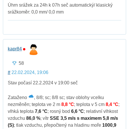
Úhrn srážek za 24h k 07h seč automatický/ klasický
srážkoměr: 0,0 mm/ 0,0 mm
kapr84
58
#
22.02.2024, 19:06
Stav počasí 22.2.2024 v 19:00 seč
Zataženo
, 8/8; sc; 8/8 sc; stav oblohy vcelku
nezměněn; teplota ve 2 m
8,8 °C
; teplota v 5 cm
8,4 °C
;
vlhká teplota
7,6 °C
; rosný bod
6,6 °C
; relativní vlhkost
vzduchu
86,0 %
; vítr
SSE 3,5 m/s s maximem 5,8 m/s
(S)
; tlak vzduchu, přepočtený na hladinu moře
1000,9