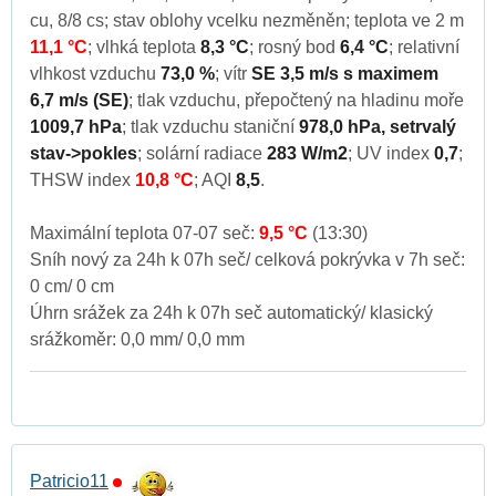
cu, 8/8 cs; stav oblohy vcelku nezměněn; teplota ve 2 m
11,1 °C
; vlhká teplota
8,3 °C
; rosný bod
6,4 °C
; relativní
vlhkost vzduchu
73,0 %
; vítr
SE 3,5 m/s s maximem
6,7 m/s (SE)
; tlak vzduchu, přepočtený na hladinu moře
1009,7 hPa
; tlak vzduchu staniční
978,0 hPa, setrvalý
stav->pokles
; solární radiace
283 W/m2
; UV index
0,7
;
THSW index
10,8 °C
; AQI
8,5
.
Maximální teplota 07-07 seč:
9,5 °C
(13:30)
Sníh nový za 24h k 07h seč/ celková pokrývka v 7h seč:
0 cm/ 0 cm
Úhrn srážek za 24h k 07h seč automatický/ klasický
srážkoměr: 0,0 mm/ 0,0 mm
Patricio11