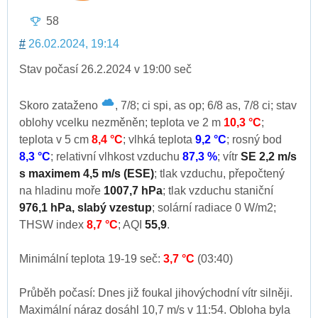
58
#
26.02.2024, 19:14
Stav počasí 26.2.2024 v 19:00 seč
Skoro zataženo
, 7/8; ci spi, as op; 6/8 as, 7/8 ci; stav
oblohy vcelku nezměněn; teplota ve 2 m
10,3 °C
;
teplota v 5 cm
8,4 °C
; vlhká teplota
9,2 °C
; rosný bod
8,3 °C
; relativní vlhkost vzduchu
87,3 %
; vítr
SE 2,2 m/s
s maximem 4,5 m/s (ESE)
; tlak vzduchu, přepočtený
na hladinu moře
1007,7 hPa
; tlak vzduchu staniční
976,1 hPa, slabý vzestup
; solární radiace 0 W/m2;
THSW index
8,7 °C
; AQI
55,9
.
Minimální teplota 19-19 seč:
3,7 °C
(03:40)
Průběh počasí: Dnes již foukal jihovýchodní vítr silněji.
Maximální náraz dosáhl 10,7 m/s v 11:54. Obloha byla