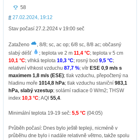
58
#
27.02.2024, 19:12
Stav počasí 27.2.2024 v 19:00 seč
Zataženo
, 8/8; sc, ac op; 6/8 sc, 8/8 ac; občasný
slabý déšť
; teplota ve 2 m
11,4 °C
; teplota v 5 cm
10,1 °C
; vlhká teplota
10,3 °C
; rosný bod
9,5 °C
;
relativní vlhkost vzduchu
87,7 %
; vítr
ESE 0,9 m/s s
maximem 1,8 m/s (ESE)
; tlak vzduchu, přepočtený na
hladinu moře
1014,8 hPa
; tlak vzduchu staniční
983,1
hPa, slabý vzestup
; solární radiace 0 W/m2; THSW
index
10,3 °C
; AQI
55,4
.
Minimální teplota 19-19 seč:
5,5 °C
(04:05)
Průběh počasí: Dnes bylo ještě tepleji, nicméně v
průběhu dne bylo i nadále relativně větrno, takže spolu