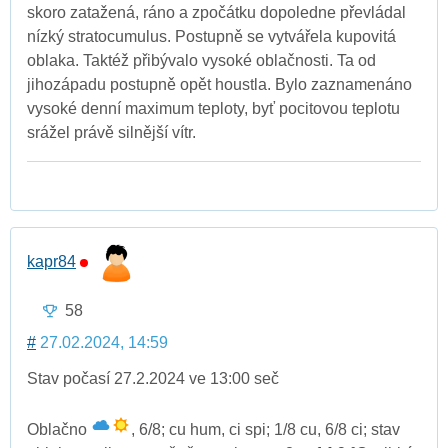
skoro zatažená, ráno a zpočátku dopoledne převládal
nízký stratocumulus. Postupně se vytvářela kupovitá
oblaka. Taktéž přibývalo vysoké oblačnosti. Ta od
jihozápadu postupně opět houstla. Bylo zaznamenáno
vysoké denní maximum teploty, byť pocitovou teplotu
srážel právě silnější vítr.
kapr84
58
#
27.02.2024, 14:59
Stav počasí 27.2.2024 ve 13:00 seč
Oblačno
, 6/8; cu hum, ci spi; 1/8 cu, 6/8 ci; stav