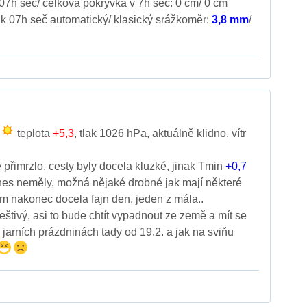
07h seč/ celková pokrývka v 7h seč: 0 cm/ 0 cm
k 07h seč automatický/ klasický srážkoměr:
3,8 mm
/
e
teplota
+5,3
, tlak 1026 hPa, aktuálně klidno, vítr
řimrzlo, cesty byly docela kluzké, jinak Tmin
+0,7
nes neměly, možná nějaké drobné jak mají některé
m nakonec docela fajn den, jeden z mála..
eštivý, asi to bude chtít vypadnout ze země a mít se
 jarních prázdninách tady od 19.2. a jak na sviňu