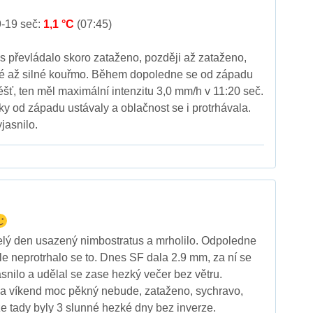
9-19 seč:
1,1 °C
(07:45)
 převládalo skoro zataženo, později až zataženo,
né až silné kouřmo. Během dopoledne se od západu
déšť, ten měl maximální intenzitu 3,0 mm/h v 11:20 seč.
y od západu ustávaly a oblačnost se i protrhávala.
jasnilo.
elý den usazený nimbostratus a mrholilo. Odpoledne
le neprotrhalo se to. Dnes SF dala 2.9 mm, za ní se
snilo a udělal se zase hezký večer bez větru.
 a víkend moc pěkný nebude, zataženo, sychravo,
že tady byly 3 slunné hezké dny bez inverze.