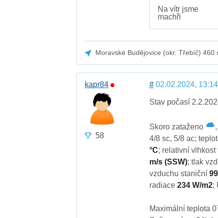
Na vítr jsme
machři
Moravské Budějovice (okr. Třebíč) 460
kapr84
#
02.02.2024, 13:14
Stav počasí 2.2.202
Skoro zataženo
58
4/8 sc, 5/8 ac; tepl
°C
; relativní vlhko
m/s (SSW)
; tlak v
vzduchu staniční
99
radiace
234 W/m2
;
Maximální teplota 0