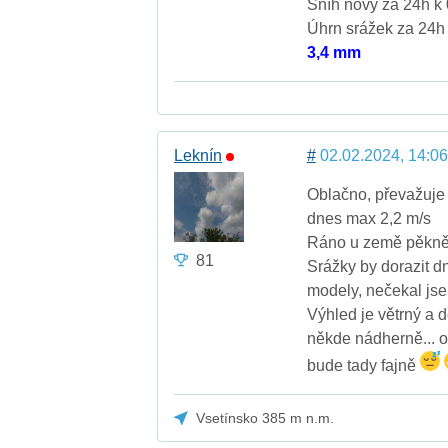
Sníh nový za 24h k 
Úhrn srážek za 24h 
3,4 mm
Leknín
#
02.02.2024, 14:06
Oblačno, převažuj
dnes max 2,2 m/s
Ráno u země pěkně p
81
Srážky by dorazit d
modely, nečekal jse
Výhled je větrný a d
někde nádherně... o
bude tady fajně
Vsetínsko 385 m n.m.