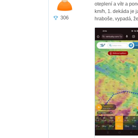
oteplení a vítr a po
km/h, 1. dekáda je j
306
hraboše, vypadá, že