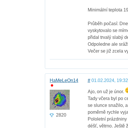
Minimální teplota 1
Průběh počasí: Dnes
vyskytovalo se mír
přidal trvalý slabý 
Odpoledne ale srážk
Večer se již zcela vy
HaMeLeOn14
#
01.02.2024, 19:32
Ajo, on už je únor.
Tady včera byl po c
se slunce snažilo, a
poměrně rychle vyja
2820
Pololetní prázdniny
déšť, větrno. Ještě 