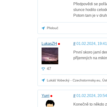
Předpovědi se pořád
slunce hodilo celo
Potom tam je v druh
Přelouč
LukasZH
#
01.02.2024, 19:41
První skoro jarní den
příjemných na mikin
47
Lukáš Vobecký - Czechstormsky.eu, Úst
Yurri
#
01.02.2024, 20:54
Konečně to někdo za