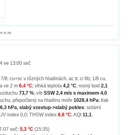
 m.n.m.
4 ve 13:00 seč
, 7/8; cu+sc v různých hladinách, ac tr, ci fib; 1/8 cu,
ota ve 2 m
6,4 °C
; vlhká teplota
4,2 °C
; rosný bod
2,1
st vzduchu
73,7 %
; vítr
SSW 2,4 m/s s maximem 4,0
zduchu, přepočtený na hladinu moře
1028,4 hPa
; tlak
6,3 hPa, slabý vzestup->slabý pokles
; solární
 UV index 0,0; THSW index
6,6 °C
; AQI
11,1
.
7-07 seč:
5,3 °C
(15:35)