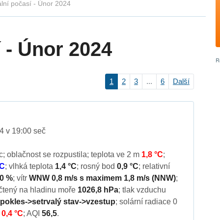
lní počasí - Únor 2024
 - Únor 2024
1
2
3
...
6
Další
4 v 19:00 seč
sc; oblačnost se rozpustila; teplota ve 2 m
1,8 °C
;
°C
; vlhká teplota
1,4 °C
; rosný bod
0,9 °C
; relativní
,0 %
; vítr
WNW 0,8 m/s s maximem 1,8 m/s (NNW)
;
očtený na hladinu moře
1026,8 hPa
; tlak vzduchu
 pokles->setrvalý stav->vzestup
; solární radiace 0
x
0,4 °C
; AQI
56,5
.