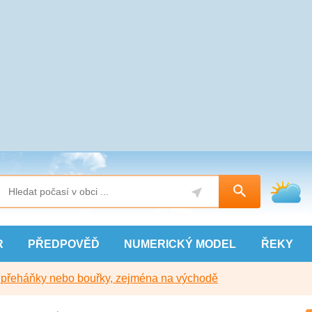
R
PŘEDPOVĚĎ
NUMERICKÝ
MODEL
ŘEKY
y přeháňky nebo bouřky, zejména na východě