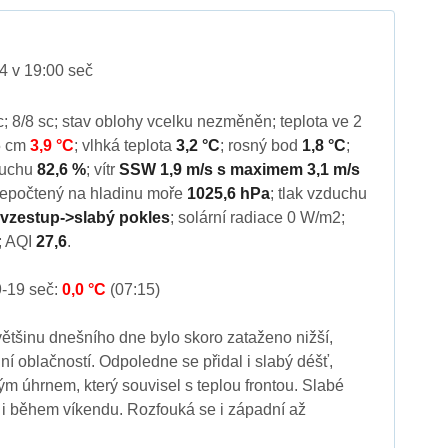
4 v 19:00 seč
sc; 8/8 sc; stav oblohy vcelku nezměněn; teplota ve 2
 5 cm
3,9 °C
; vlhká teplota
3,2 °C
; rosný bod
1,8 °C
;
zduchu
82,6 %
; vítr
SSW 1,9 m/s s maximem 3,1 m/s
přepočtený na hladinu moře
1025,6 hPa
; tlak vzduchu
 vzestup->slabý pokles
; solární radiace 0 W/m2;
; AQI
27,6
.
9-19 seč:
0,0 °C
(07:15)
ětšinu dnešního dne bylo skoro zataženo nižší,
ní oblačností. Odpoledne se přidal i slabý déšť,
m úhrnem, který souvisel s teplou frontou. Slabé
 i během víkendu. Rozfouká se i západní až