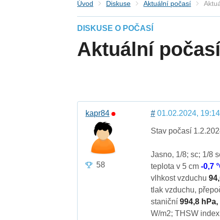
Úvod
Diskuse
Aktuální počasí
Aktuá
DISKUSE O POČASÍ
Aktuální počasí
kapr84
#
01.02.2024, 19:14
Stav počasí 1.2.202
Jasno, 1/8; sc; 1/8 
58
teplota v 5 cm
-0,7 
vlhkost vzduchu
94
tlak vzduchu, přep
staniční
994,8 hPa,
W/m2; THSW inde