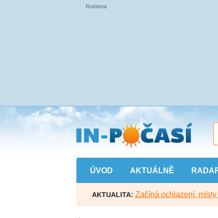
Přejít
na
hlavní
obsah
ÚVOD
AKTUÁLNĚ
RADA
Začíná ochlazení, míst
AKTUALITA: