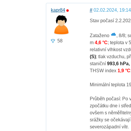
kapr84
#
02.02.2024, 19:14
Stav počasí 2.2.202
Zataženo
, 8/8; 
58
m
4,6 °C
; teplota v
relativní vlhkost v
(S)
; tlak vzduchu, 
staniční
993,6 hPa,
THSW index
1,9 °C
Minimální teplota 1
Průběh počasí: Po v
zpočátku dne i střed
ovšem s něměřitelný
srážky se očekávají
severozápadní vítr.