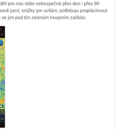
ndělí pro nás stále nebezpečné přes den i přes 90
asně jarní, srážky jen uvítám, potřebuju propláchnout
 se jim pod tím zeleným hnojením zalíbilo.