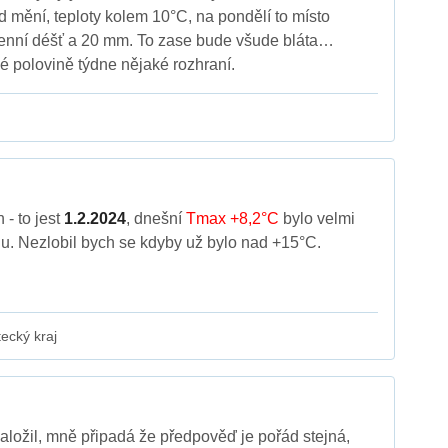
 mění, teploty kolem 10°C, na pondělí to místo
denní déšť a 20 mm. To zase bude všude bláta…
é polovině týdne nějaké rozhraní.
 - to jest
1.2.2024
, dnešní
Tmax +8,2°C
bylo velmi
u. Nezlobil bych se kdyby už bylo nad +15°C.
ecký kraj
ložil, mně připadá že předpověď je pořád stejná,